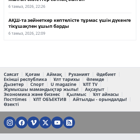
6 тамыз, 2026, 22:26
АҚШ-та зейнеткер кептелісте тұрмас үшін дүкенге
тікұшақпен ұшып барды
6 тамыз, 2026, 22:09
Саясат
Қоғам
Аймақ
Руханият
Әдебиет
Екінші республика
Ұлт тарихы
Әлемде
Дызетер
Спорт
U magazine
ҰЛТ TV
Жұмысшы мамандықтар жылы!
Ақсауыт
Экономика және бизнес
Қылмыс
Ұлт айнасы
Постtimes
ҰЛТ ОБЪЕКТИВ
Айтылды - орындалды!
Өзекті