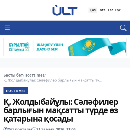
Қаз
Төте
Lat
Рус
Басты бет
/
Постtimes
/
Қ. Жолдыбайұлы: Сәләфилер барлығын мақсатты тү...
ПОСТTIMES
Қ. Жолдыбайұлы: Сәләфилер
барлығын мақсатты түрде өз
қатарына қосады
Ұлт порталы
21 тамыз, 2016, 11:06