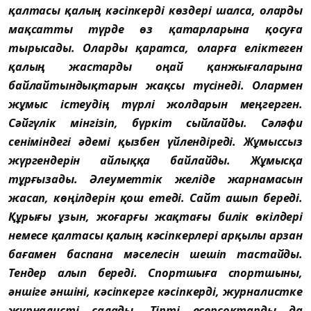
қалтасы қалың кəсіпкерді көздері шалса, оларды
мақсатты түрде өз қатарларына қосуға
тырысады. Оларды қаратса, оларға еліктеген
қалың жастарды оңай қанжығаларына
байлайтындықтарын жақсы түсінеді. Олармен
жұмыс істеудің түрлі жолдарын меңгерген.
Сəйгүлік мінгізіп, бүркіт сыйлайды. Сəлəфи
сеніміндегі əдемі қызбен үйлендіреді. Жұмыссыз
жүргендерін айлыққа байлайды. Жұмысқа
тұрғызады. Əлеуметтік
желіде жарнамасын
жасап, көңілдерін қош етеді. Сайт ашып береді.
Құрығы ұзын, жоғарғы жақтағы билік өкілдері
немесе қалтасы қалың кəсіпкерлері арқылы арзан
бағамен баспана мəселесін шешіп тастайды.
Тендер алып береді. Спортшыға спортшыны,
əншіге əншіні, кəсіпкерге кəсіпкерді, журналистке
журналисті салады. Тіпті есерсоқтарды да