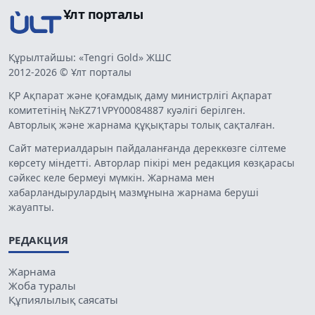
Ұлт порталы
Құрылтайшы: «Tengri Gold» ЖШС
2012-2026 © Ұлт порталы
ҚР Ақпарат және қоғамдық даму министрлігі Ақпарат
комитетінің №KZ71VPY00084887 куәлігі берілген.
Авторлық және жарнама құқықтары толық сақталған.
Сайт материалдарын пайдаланғанда дереккөзге сілтеме
көрсету міндетті. Авторлар пікірі мен редакция көзқарасы
сәйкес келе бермеуі мүмкін. Жарнама мен
хабарландырулардың мазмұнына жарнама беруші
жауапты.
РЕДАКЦИЯ
Жарнама
Жоба туралы
Құпиялылық саясаты