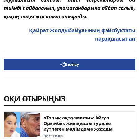
тиімді пайдаланып, ұнамағандарына айдап салып,
қоқаң-лоқы жасатып отырады.
Қайрат Жолдыбайұлының фэйсбуктағы
парақшасынан
Бөлісу
ОҚИ ОТЫРЫҢЫЗ
«Толық ақталмаған»: Айгүл
Орынбек жылқышы туралы
күтпеген мәлімдеме жасады
ПОСТTIMES