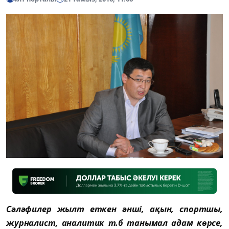
Сəлəфилер жылт еткен əнші, ақын, спортшы,
журналист, аналитик т.б танымал адам көрсе,