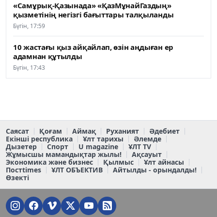
«Самұрық-Қазынада» «ҚазМұнайГаздың»
қызметінің негізгі бағыттары талқыланды
Бүгін, 17:59
10 жастағы қыз айқайлап, өзін аңдыған ер
адамнан құтылды
Бүгін, 17:43
Саясат
Қоғам
Аймақ
Руханият
Әдебиет
Екінші республика
Ұлт тарихы
Әлемде
Дызетер
Спорт
U magazine
ҰЛТ TV
Жұмысшы мамандықтар жылы!
Ақсауыт
Экономика және бизнес
Қылмыс
Ұлт айнасы
Постtimes
ҰЛТ ОБЪЕКТИВ
Айтылды - орындалды!
Өзекті