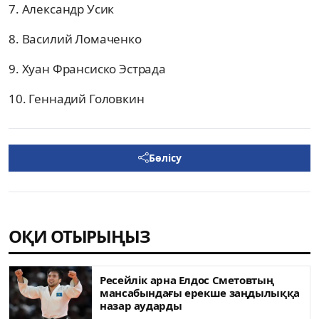
7. Александр Усик
8. Василий Ломаченко
9. Хуан Франсиско Эстрада
10. Геннадий Головкин
Бөлісу
ОҚИ ОТЫРЫҢЫЗ
Ресейлік арна Елдос Сметовтың
мансабындағы ерекше заңдылыққа
назар аударды