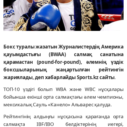
Бокс туралы жазатын Журналистердің Америка
қауымдастығы (BWAA) салмақ санатына
қарамастан (pound-for-pound), әлемнің үздік
боксшыларының жаңартылған рейтингін
жариялады, деп хабарлайды Sports.kz сайты
.
ТОП-10 үздігі болып WBA және WBC нұсқалары
бойынша екінші орта салмақтағы әлем чемпионы,
мексикалық Сауль «Канело» Альварес қалуда.
Рейтингінің алдыңғы нұсқасына қарағанда орта
салмақта IBF/IBO белдіктерінің иегері,