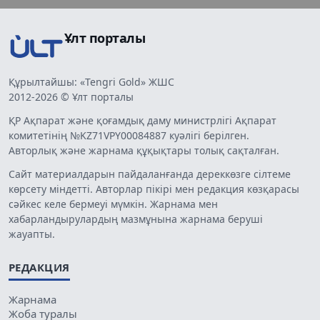
Ұлт порталы
Құрылтайшы: «Tengri Gold» ЖШС
2012-2026 © Ұлт порталы
ҚР Ақпарат және қоғамдық даму министрлігі Ақпарат
комитетінің №KZ71VPY00084887 куәлігі берілген.
Авторлық және жарнама құқықтары толық сақталған.
Сайт материалдарын пайдаланғанда дереккөзге сілтеме
көрсету міндетті. Авторлар пікірі мен редакция көзқарасы
сәйкес келе бермеуі мүмкін. Жарнама мен
хабарландырулардың мазмұнына жарнама беруші
жауапты.
РЕДАКЦИЯ
Жарнама
Жоба туралы