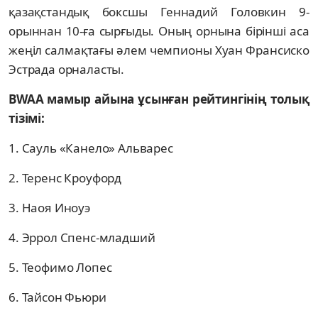
қазақстандық боксшы Геннадий Головкин 9-
орыннан 10-ға сырғыды. Оның орнына бірінші аса
жеңіл салмақтағы әлем чемпионы Хуан Франсиско
Эстрада орналасты.
BWAA мамыр айына ұсынған рейтингінің толық
тізімі:
1. Сауль «Канело» Альварес
2. Теренс Кроуфорд
3. Наоя Иноуэ
4. Эррол Спенс-младший
5. Теофимо Лопес
6. Тайсон Фьюри