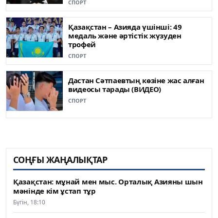
СПОРТ
Қазақстан – Азияда үшінші: 49
медаль жəне əртістік жүзуден
трофей
СПОРТ
Дастан Сәтпаевтың көзіне жас алған
видеосы тарады (ВИДЕО)
СПОРТ
СОҢҒЫ ЖАҢАЛЫҚТАР
Қазақстан: мұнай мен мыс. Орталық Азияны шын
мәнінде кім ұстап тұр
Бүгін, 18:10