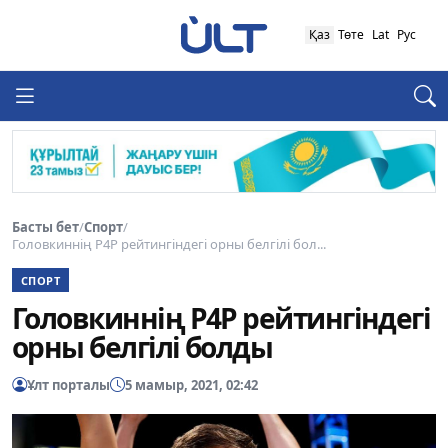
Қаз
Төте
Lat
Рус
Басты бет
/
Спорт
/
Головкиннің P4P рейтингіндегі орны белгілі бол...
СПОРТ
Головкиннің P4P рейтингіндегі
орны белгілі болды
Ұлт порталы
5 мамыр, 2021, 02:42