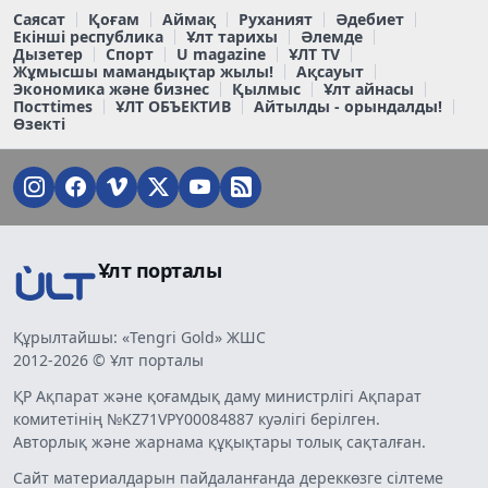
Саясат
Қоғам
Аймақ
Руханият
Әдебиет
Екінші республика
Ұлт тарихы
Әлемде
Дызетер
Спорт
U magazine
ҰЛТ TV
Жұмысшы мамандықтар жылы!
Ақсауыт
Экономика және бизнес
Қылмыс
Ұлт айнасы
Постtimes
ҰЛТ ОБЪЕКТИВ
Айтылды - орындалды!
Өзекті
Ұлт порталы
Құрылтайшы: «Tengri Gold» ЖШС
2012-2026 © Ұлт порталы
ҚР Ақпарат және қоғамдық даму министрлігі Ақпарат
комитетінің №KZ71VPY00084887 куәлігі берілген.
Авторлық және жарнама құқықтары толық сақталған.
Сайт материалдарын пайдаланғанда дереккөзге сілтеме