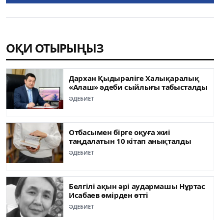
ОҚИ ОТЫРЫҢЫЗ
Дархан Қыдырәліге Халықаралық
«Алаш» әдеби сыйлығы табысталды
ӘДЕБИЕТ
Отбасымен бірге оқуға жиі
таңдалатын 10 кітап анықталды
ӘДЕБИЕТ
Белгілі ақын әрі аудармашы Нұртас
Исабаев өмірден өтті
ӘДЕБИЕТ