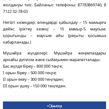
жолдануы тиіс. Байланыс телефоны: 87783869740, 8
7122 32-78-03
Негізгі кезеңдер: өлеңдерді қабылдау – 15 мамырға
дейін; іріктеу кезеңі – 15 мамыр-5 маусым;
қорытынды – маусым айы (уақыты қосымша
хабарланады.)
Мүшәйра жүлделері: Мүшәйра жеңімпаздары
арнайы диплом және сыйақымен марапатталады:
Бас жүлде біреу – 800 000 теңге;
I орын біреу – 500 000 теңге;
II орын екеу – 300 000 теңгеден;
III орын үшеу – 150 000 теңгеден.
Бөлісу