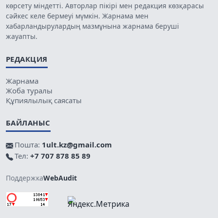
көрсету міндетті. Авторлар пікірі мен редакция көзқарасы
сәйкес келе бермеуі мүмкін. Жарнама мен
хабарландырулардың мазмұнына жарнама беруші
жауапты.
РЕДАКЦИЯ
Жарнама
Жоба туралы
Құпиялылық саясаты
БАЙЛАНЫС
Пошта:
1ult.kz@gmail.com
Тел:
+7 707 878 85 89
Поддержка
WebAudit