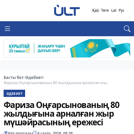
Қаз
Төте
Lat
Рус
Басты бет
/
Әдебиет
/
Фариза Оңғарсынованың 80 жылдығына арналған жы...
ӘДЕБИЕТ
Фариза Оңғарсынованың 80
жылдығына арналған жыр
мүшәйрасының ережесі
Ұлт порталы
4 сәуір, 2019, 08:38