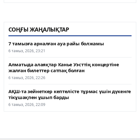
СОҢҒЫ ЖАҢАЛЫҚТАР
7 тамызға арналған ауа райы болжамы
6 тамыз, 2026, 23:21
Алматыда алаяқтар Канье Уэсттің концертіне
жалған билеттер сатпақ болған
6 тамыз, 2026, 22:26
АҚШ-та зейнеткер кептелісте тұрмас үшін дүкенге
тікұшақпен ұшып барды
6 тамыз, 2026, 22:09