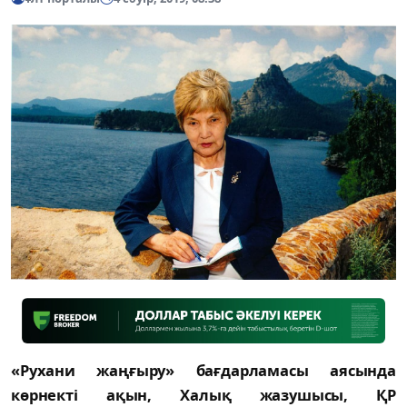
«Рухани жаңғыру» бағдарламасы аясында
көрнекті ақын, Халық жазушысы, ҚР