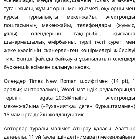
туған жылы, жұмыс орны мен қызметі, оқу орны мен
курсы, тұрғылықты мекенжайы, электронды
поштасының мекенжайы, телефондары (жұмыс,
ұялы), өлеңдерінің тақырыбы, қысқаша
шығармашылық өмірбаяны, түрлі түсті суреті мен
жеке куәлігінің сканерленген көшірмелері жіберілуі
тиіс. Екінші файлда байқауға ұсынылатын өлеңдері
бүркеншік есіммен салынуы керек.
Өлеңдер Times New Roman шрифтімен (14 рt), 1
аралық интервалмен, Word мәтіндік редакторында
теріліп, agatai_2005@mail.ru электронды
мекенжайына («Руханиятқа» деген бұрыштамамен)
15 мамырға дейін жолдануы тиіс.
Авторлар туралы мәлімет Атырау қаласы, Азаттық
даңғылы, 11 үй (аула ішіндегі ғимарат) мекенжайына