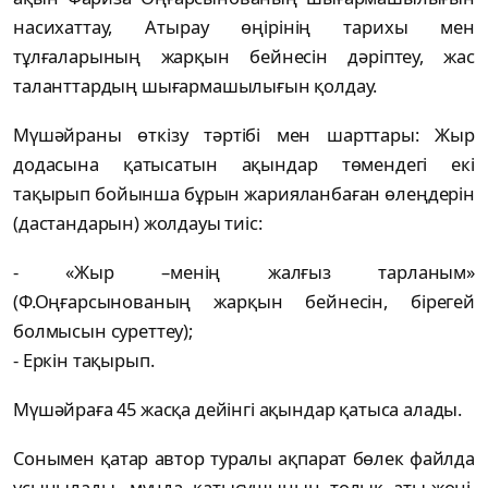
насихаттау, Атырау өңірінің тарихы мен
тұлғаларының жарқын бейнесін дәріптеу, жас
таланттардың шығармашылығын қолдау.
Мүшәйраны өткізу тәртібі мен шарттары: Жыр
додасына қатысатын ақындар төмендегі екі
тақырып бойынша бұрын жарияланбаған өлеңдерін
(дастандарын) жолдауы тиіс:
- «Жыр –менің жалғыз тарланым»
(Ф.Оңғарсынованың жарқын бейнесін, бірегей
болмысын суреттеу);
- Еркін тақырып.
Мүшәйраға 45 жасқа дейінгі ақындар қатыса алады.
Сонымен қатар автор туралы ақпарат бөлек файлда
ұсынылады, мұнда қатысушының толық аты-жөні,