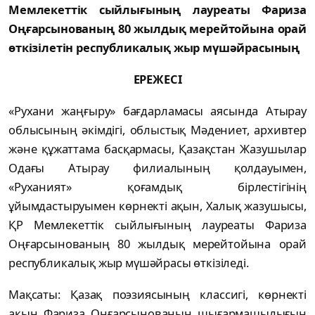
Мемлекеттік сыйлығының лауреаты Фариза
Оңғарсынованың 80 жылдық мерейтойына орай
өткізілетін республикалық жыр мүшәйрасының
ЕРЕЖЕСІ
«Рухани жаңғыру» бағдарламасы аясында Атырау
облысының әкімдігі, облыстық Мәдениет, архивтер
және құжаттама басқармасы, Қазақстан Жазушылар
Одағы Атырау филиалының қолдауымен,
«Руханият» қоғамдық бірлестігінің
ұйымдастыруымен көрнекті ақын, Халық жазушысы,
ҚР Мемлекеттік сыйлығының лауреаты Фариза
Оңғарсынованың 80 жылдық мерейтойына орай
республикалық жыр мүшәйрасы өткізіледі.
Мақсаты: Қазақ поэзиясының классигі, көрнекті
ақын Фариза Оңғарсынованың шығармашылығын