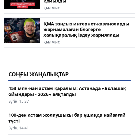
қойылды
ҚЫЛМЫС
ҚМА заңсыз интернет-казиноларды
жарнамалаған блогерге
халықаралық іздеу жариялады
ҚЫЛМЫС
СОҢҒЫ ЖАҢАЛЫҚТАР
453 млн-нан астам қаралым: Астанада «Болашақ
ойындары - 2026» аяқталды
Бүгін, 15:37
100-ден астам жолаушысы бар ұшаққа найзағай
түсті
Бүгін, 14:41