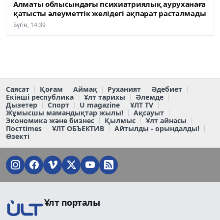
Алматы облысындағы психиатриялық ауруханаға
қатысты әлеуметтік желідегі ақпарат расталмады
Бүгін, 14:39
Саясат
Қоғам
Аймақ
Руханият
Әдебиет
Екінші республика
Ұлт тарихы
Әлемде
Дызетер
Спорт
U magazine
ҰЛТ TV
Жұмысшы мамандықтар жылы!
Ақсауыт
Экономика және бизнес
Қылмыс
Ұлт айнасы
Постtimes
ҰЛТ ОБЪЕКТИВ
Айтылды - орындалды!
Өзекті
Ұлт порталы