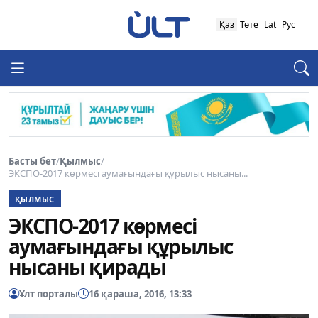
Қаз
Төте
Lat
Рус
Басты бет
/
Қылмыс
/
ЭКСПО-2017 көрмесі аумағындағы құрылыс нысаны...
ҚЫЛМЫС
ЭКСПО-2017 көрмесі
аумағындағы құрылыс
нысаны қирады
Ұлт порталы
16 қараша, 2016, 13:33