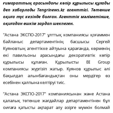
ғимараттың арасындағы көпір құрылысы құлады
деп хабарлады Tengrinews.kz агенттігі. Төтенше
оқиға түс кезінде болған. Агенттік мәліметінше,
оқиғадан ешкім зардап шекпеген.
"Астана ЭКСПО-2017" ұлттық компаниясы қоғаммен
байланыс департаментінің басшысы Сергей
Куяновтың агенттікке айтуына қарағанда, көрменің
екі павильоны арасындағы декоративтік көпір
құрылысы құлаған. Құрылысты BI Group
компаниясы жүргізіп жатыр. Куянов құрылыс әлі
бақылдап алынбағандықтан оны мердігер өз
есебінен қалпына келтіруі тиіс.
"Астана ЭКСПО-2017" компаниясынан және Астана
қалалық төтенше жағдайлар департаментінен бұл
оиғаға қатысты ақпарат алу әзірге мүмкін болмай