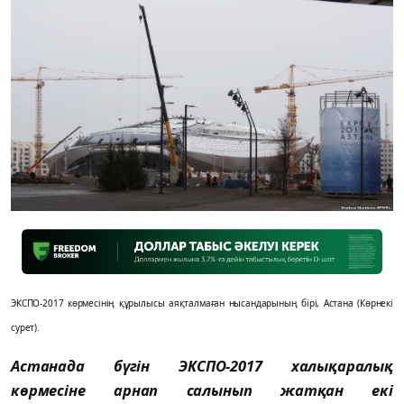
ЭКСПО-2017 көрмесінің құрылысы аяқталмаған нысандарының бірі, Астана (Көрнекі
сурет).
Астанада бүгін ЭКСПО-2017 халықаралық
көрмесіне арнап салынып жатқан екі