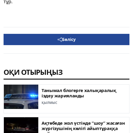
тұр.
Бөлісу
ОҚИ ОТЫРЫҢЫЗ
Танымал блогерге халықаралық
іздеу жарияланды
ҚЫЛМЫС
Ақтөбеде жол үстінде “шоу” жасаған
жүргізушінің көлігі айыптұраққа