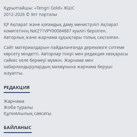
Құрылтайшы: «Tengri Gold» ЖШС
2012-2026 © Ұлт порталы
ҚР Ақпарат және қоғамдық даму министрлігі Ақпарат
комитетінің №KZ71VPY00084887 куәлігі берілген.
Авторлық және жарнама құқықтары толық сақталған.
Сайт материалдарын пайдаланғанда дереккөзге сілтеме
көрсету міндетті. Авторлар пікірі мен редакция көзқарасы
сәйкес келе бермеуі мүмкін. Жарнама мен
хабарландырулардың мазмұнына жарнама беруші
жауапты.
РЕДАКЦИЯ
Жарнама
Жоба туралы
Құпиялылық саясаты
БАЙЛАНЫС