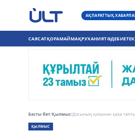
АҚПАРАТТЫҚ ХАБАРЛ
САЯСАТ
ҚОҒАМ
АЙМАҚ
РУХАНИЯТ
ӘДЕБИЕТ
ЕК
Басты бет
/
Қылмыс
/
Досының қолынан қаза тапты 
ҚЫЛМЫС