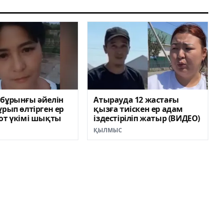
 бұрынғы әйелін
Атырауда 12 жастағы
ұрып өлтірген ер
қызға тиіскен ер адам
от үкімі шықты
іздестіріліп жатыр (ВИДЕО)
ҚЫЛМЫС