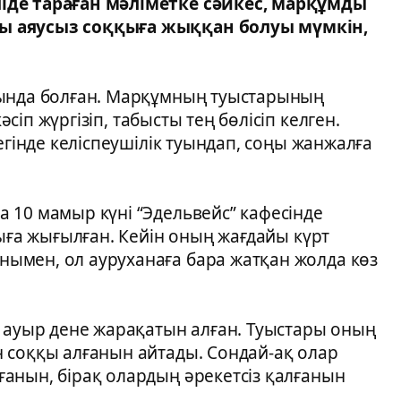
іде тараған мәліметке сәйкес, марқұмды
ы аяусыз соққыға жыққан болуы мүмкін,
ғында болған. Марқұмның туыстарының
сіп жүргізіп, табысты тең бөлісіп келген.
егінде келіспеушілік туындап, соңы жанжалға
 10 мамыр күні “Эдельвейс” кафесінде
қыға жығылған. Кейін оның жағдайы күрт
ымен, ол ауруханаға бара жатқан жолда көз
м ауыр дене жарақатын алған. Туыстары оның
 соққы алғанын айтады. Сондай-ақ олар
анын, бірақ олардың әрекетсіз қалғанын