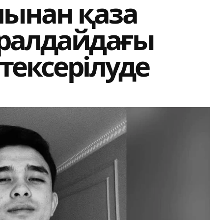
ынан қаза
оралдайдағы
тексерілуде