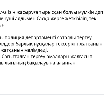
ға ізін жасыруға тырысқан болуы мүмкін деп
енуші алдымен басқа жерге жеткізіліп, тек
ан.
ы полиция департаменті соталды тергеу
ілдері барлық нұсқалар тексеріліп жатқанын
 жатқанын мәлімдеді.
 бағытталған тергеу амалдары жалғасып
сшылығының бақылауына алынған.