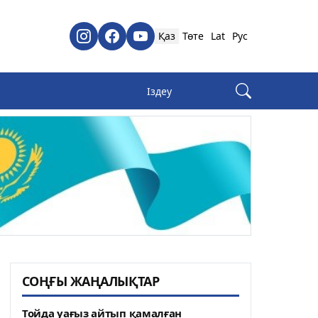
Қаз
Төте
Lat
Рус
СОҢҒЫ ЖАҢАЛЫҚТАР
Тойда уағыз айтып қамалған