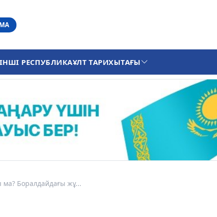
АМА
ІНШІ РЕСПУБЛИКА
ҰЛТ ТАРИХЫ
ТАҒЫ
ма? Боралдайдағы жұ...