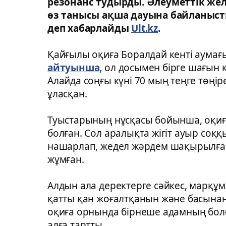
резонанс тудырды. Әлеуметтік жел
өз танысы ақша дауына байланыст
деп хабарлайды
Ult.kz
.
Қайғылы оқиға Боралдай кенті аума
айтуынша,
ол досымен бірге шағын кә
Алайда соңғы күні 70 мың теңге төңір
ұласқан.
Туыстарының нұсқасы бойынша, оқиға
болған. Сол аралықта жігіт ауыр соқ
нашарлап, жедел жәрдем шақырылған
жұмған.
Алдын ала деректерге сәйкес, марқұ
қатты қан жоғалтқанын және басынан
оқиға орнында бірнеше адамның болғ
алға тартты.