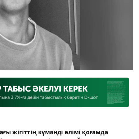
ғы жігіттің күмәнді өлімі қоғамда