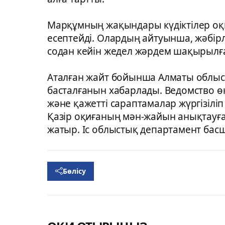
Марқұмның жақындары күдіктілер оқи
есептейді. Олардың айтуынша, жәбірл
содан кейін жедел жәрдем шақырылғ
Аталған жайт бойынша Алматы облыс
басталғанын хабарлады. Ведомство өк
және қажетті сараптамалар жүргізіліп
Қазір оқиғаның мән-жайын анықтауға
жатыр. Іс облыстық департамент ба
Бөлісу