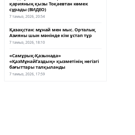
қарияның қызы Тоқаевтан көмек
сұрады (ВИДЕО)
7 тамыз, 2026, 20:54
Қазақстан: мұнай мен мыс. Орталық
Азияны шын мәнінде кім ұстап тұр
7 тамыз, 2026, 18:10
«Самұрық-Қазынада»
«ҚазМұнайГаздың» қызметінің негізгі
бағыттары талқыланды
7 тамыз, 2026, 17:59