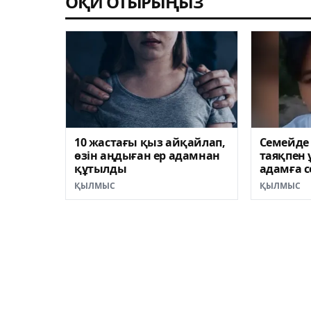
ОҚИ ОТЫРЫҢЫЗ
10 жастағы қыз айқайлап,
Семейде
өзін аңдыған ер адамнан
таяқпен 
құтылды
адамға с
ҚЫЛМЫС
ҚЫЛМЫС