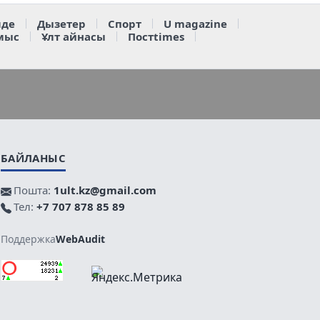
де
Дызетер
Спорт
U magazine
мыс
Ұлт айнасы
Постtimes
БАЙЛАНЫС
Пошта:
1ult.kz@gmail.com
Тел:
+7 707 878 85 89
Поддержка
WebAudit