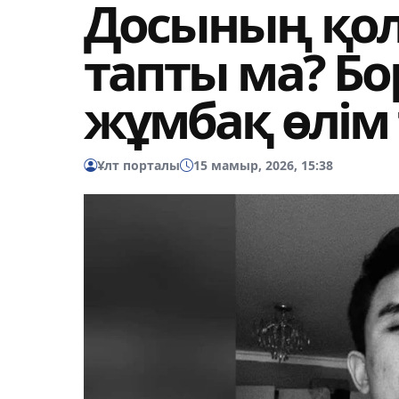
Досының қол
тапты ма? Б
жұмбақ өлім 
Ұлт порталы
15 мамыр, 2026, 15:38