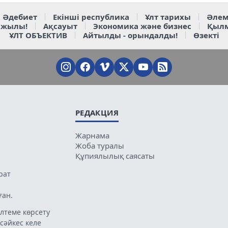
Әдебиет
Екінші республика
Ұлт тарихы
Әлем
 жылы!
Ақсауыт
Экономика және бизнес
Қыл
ҰЛТ ОБЪЕКТИВ
Айтылды - орындалды!
Өзекті
РЕДАКЦИЯ
Жарнама
Жоба туралы
Құпиялылық саясаты
рат
ған.
лтеме көрсету
 сәйкес келе