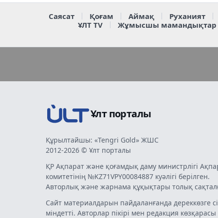
Саясат
Қоғам
Аймақ
Руханият
ҰЛТ TV
Жұмысшы мамандықтар
Ұлт порталы
Құрылтайшы: «Tengri Gold» ЖШС
2012-2026 © Ұлт порталы
ҚР Ақпарат және қоғамдық даму министрлігі Ақпа
комитетінің №KZ71VPY00084887 куәлігі берілген.
Авторлық және жарнама құқықтары толық сақтал
Сайт материалдарын пайдаланғанда дереккөзге сі
міндетті. Авторлар пікірі мен редакция көзқарасы