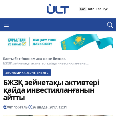
Қаз
Төте
Lat
Рус
Басты бет
/
Экономика және бизнес
/
БЖЗҚ зейнетақы активтері қайда инвестияланғаны...
ЭКОНОМИКА ЖӘНЕ БИЗНЕС
БЖЗҚ зейнетақы активтері
қайда инвестияланғанын
айтты
Ұлт порталы
26 шілде, 2017, 13:31