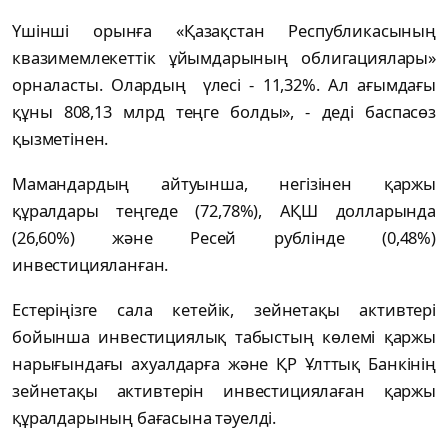
Үшінші орынға «Қазақстан Республикасының
квазимемлекеттік ұйымдарының облигациялары»
орналасты. Олардың үлесі - 11,32%. Ал ағымдағы
құны 808,13 млрд теңге болды», - деді баспасөз
қызметінен.
Мамандардың айтуынша, негізінен қаржы
құралдары теңгеде (72,78%), АҚШ долларында
(26,60%) және Ресей рублінде (0,48%)
инвестицияланған.
Естеріңізге сала кетейік, зейнетақы активтері
бойынша инвестициялық табыстың көлемі қаржы
нарығындағы ахуалдарға және ҚР Ұлттық Банкінің
зейнетақы активтерін инвестициялаған қаржы
құралдарының бағасына тәуелді.