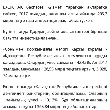
БЖЗҚ АҚ баспасөз қызметі таратқан ақпаратқа
сәйкес, 2017 жылдың алғашқы алты айында 205,7
млрд теңге таза инвестициялық табыс түскен.
Бүгінгі таңда Қордың зейнетақы активтері бірнеше
бағытта инвестицияланған.
«Сонымен қоржындағы негізгі қаржы құралы -
«Қазақстан Республикасының мемлекеттік құнды
қағаздары». Олардың үлес салмағы - 42,43%. Ал 2017
жылдың маусымда 126,55 млрд теңгеге артып, 3 028,
74 млрд теңге.
Екінші орында «Қазақстан Республикасының екінші
деңгейдегі банктерінің облигациялары». Олардың
пайыздық үлесі - 19,13%. Бұл облигациялардың
ағымдағы құны 1 365,84 млрд теңге болып отыр.