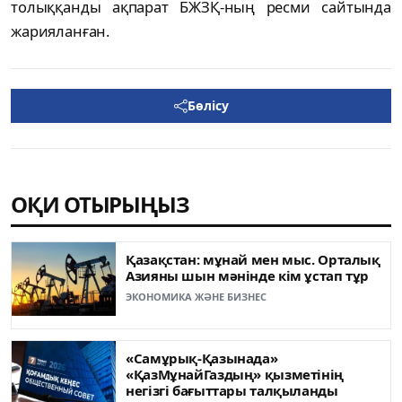
толыққанды ақпарат БЖЗҚ-ның ресми сайтында
жарияланған.
Бөлісу
ОҚИ ОТЫРЫҢЫЗ
Қазақстан: мұнай мен мыс. Орталық
Азияны шын мәнінде кім ұстап тұр
ЭКОНОМИКА ЖӘНЕ БИЗНЕС
«Самұрық-Қазынада»
«ҚазМұнайГаздың» қызметінің
негізгі бағыттары талқыланды