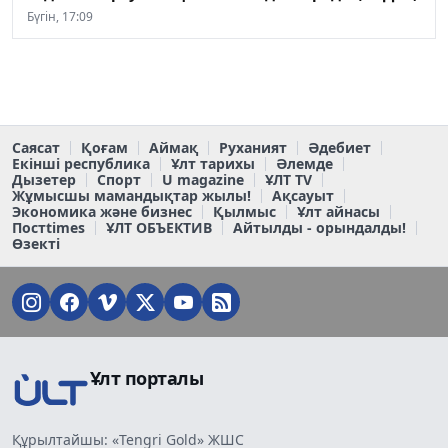
Бүгін, 17:09
Саясат
Қоғам
Аймақ
Руханият
Әдебиет
Екінші республика
Ұлт тарихы
Әлемде
Дызетер
Спорт
U magazine
ҰЛТ TV
Жұмысшы мамандықтар жылы!
Ақсауыт
Экономика және бизнес
Қылмыс
Ұлт айнасы
Постtimes
ҰЛТ ОБЪЕКТИВ
Айтылды - орындалды!
Өзекті
Ұлт порталы
Құрылтайшы: «Tengri Gold» ЖШС