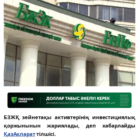
БЗЖҚ зейнетақы активтерінің инвестициялық
қоржынынын жариялады, деп хабарлайды
ҚазАқпарат
тілшісі.