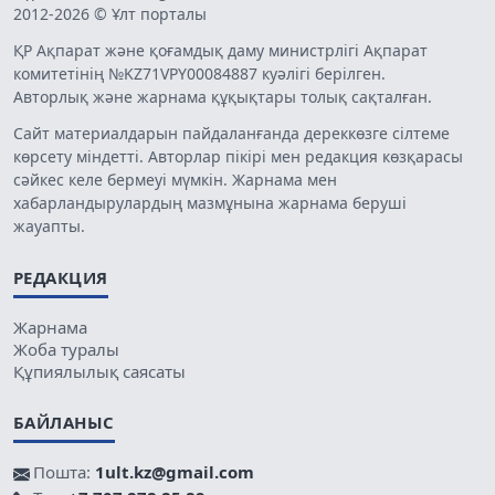
2012-2026 © Ұлт порталы
ҚР Ақпарат және қоғамдық даму министрлігі Ақпарат
комитетінің №KZ71VPY00084887 куәлігі берілген.
Авторлық және жарнама құқықтары толық сақталған.
Сайт материалдарын пайдаланғанда дереккөзге сілтеме
көрсету міндетті. Авторлар пікірі мен редакция көзқарасы
сәйкес келе бермеуі мүмкін. Жарнама мен
хабарландырулардың мазмұнына жарнама беруші
жауапты.
РЕДАКЦИЯ
Жарнама
Жоба туралы
Құпиялылық саясаты
БАЙЛАНЫС
Пошта:
1ult.kz@gmail.com