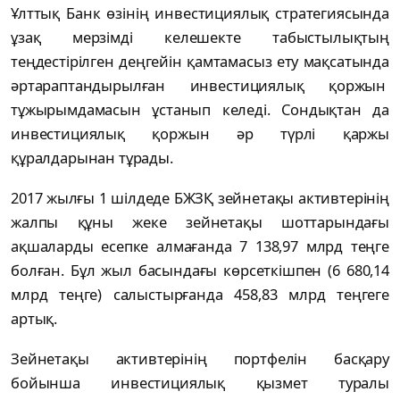
Ұлттық Банк өзінің инвестициялық стратегиясында
ұзақ мерзімді келешекте табыстылықтың
теңдестірілген деңгейін қамтамасыз ету мақсатында
әртараптандырылған инвестициялық қоржын
тұжырымдамасын ұстанып келеді. Сондықтан да
инвестициялық қоржын әр түрлі қаржы
құралдарынан тұрады.
2017 жылғы 1 шілдеде БЖЗҚ зейнетақы активтерінің
жалпы құны жеке зейнетақы шоттарындағы
ақшаларды есепке алмағанда 7 138,97 млрд теңге
болған. Бұл жыл басындағы көрсеткішпен (6 680,14
млрд теңге) салыстырғанда 458,83 млрд теңгеге
артық.
Зейнетақы активтерінің портфелін басқару
бойынша инвестициялық қызмет туралы