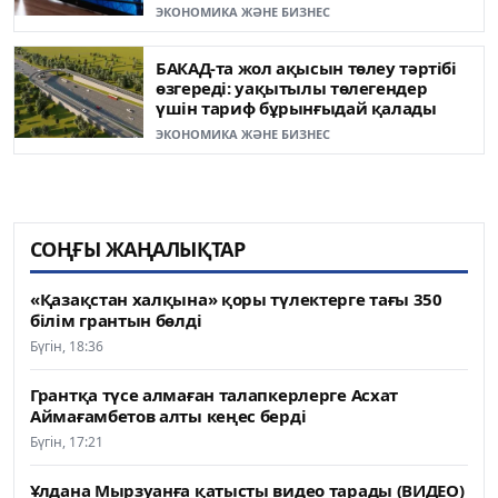
ЭКОНОМИКА ЖӘНЕ БИЗНЕС
БАКАД-та жол ақысын төлеу тәртібі
өзгереді: уақытылы төлегендер
үшін тариф бұрынғыдай қалады
ЭКОНОМИКА ЖӘНЕ БИЗНЕС
СОҢҒЫ ЖАҢАЛЫҚТАР
«Қазақстан халқына» қоры түлектерге тағы 350
білім грантын бөлді
Бүгін, 18:36
Грантқа түсе алмаған талапкерлерге Асхат
Аймағамбетов алты кеңес берді
Бүгін, 17:21
Ұлдана Мырзуанға қатысты видео тарады (ВИДЕО)