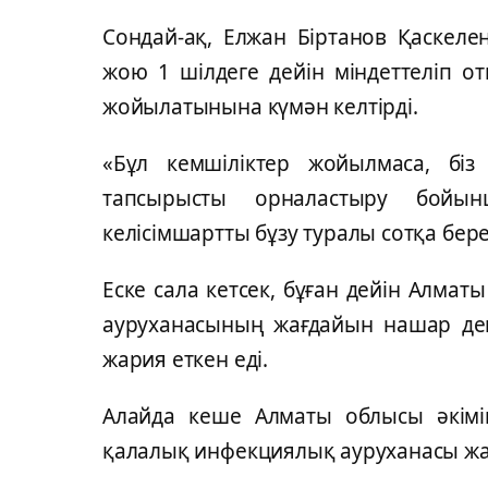
Сондай-ақ, Елжан Біртанов Қаскеле
жою 1 шілдеге дейін міндеттеліп от
жойылатынына күмән келтірді.
«Бұл кемшіліктер жойылмаса, бі
тапсырысты орналастыру бойы
келісімшартты бұзу туралы сотқа берем
Еске сала кетсек, бұған дейін Алма
ауруханасының жағдайын нашар де
жария еткен еді.
Алайда кеше Алматы облысы əкім
қалалық инфекциялық ауруханасы жа