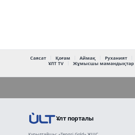
Саясат
Қоғам
Аймақ
Руханият
ҰЛТ TV
Жұмысшы мамандықтар
Ұлт порталы
Құрылтайшы: «Tengri Gold» ЖШС