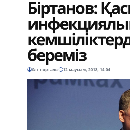
Біртанов: Қа
инфекциялық
кемшіліктерд
береміз
Ұлт порталы
12 маусым, 2018, 14:04