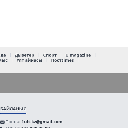
де
Дызетер
Спорт
U magazine
мыс
Ұлт айнасы
Постtimes
БАЙЛАНЫС
Пошта:
1ult.kz@gmail.com
Тел:
+7 707 878 85 89