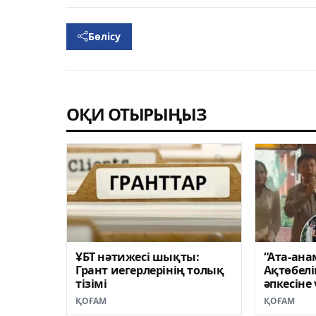
Бөлісу
ОҚИ ОТЫРЫҢЫЗ
ҰБТ нәтижесі шықты:
“Ата-ана
Грант иегерлерінің толық
Ақтөбелі
тізімі
әпкесіне
көлік с
ҚОҒАМ
ҚОҒАМ