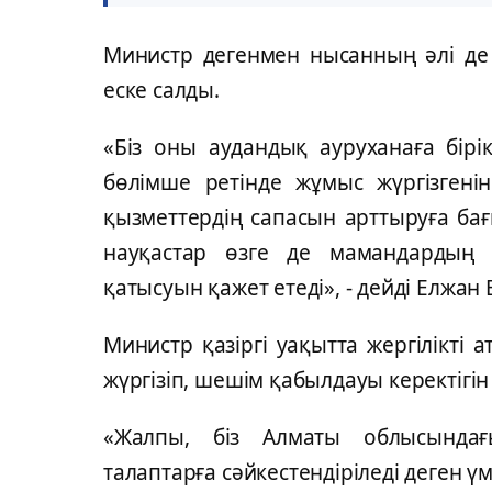
Министр дегенмен нысанның әлі де 
еске салды.
«Біз оны аудандық ауруханаға бірі
бөлімше ретінде жұмыс жүргізген
қызметтердің сапасын арттыруға ба
науқастар өзге де мамандардың -
қатысуын қажет етеді», - дейді Елжан 
Министр қазіргі уақытта жергілікті
жүргізіп, шешім қабылдауы керектігін
«Жалпы, біз Алматы облысындағ
талаптарға сәйкестендіріледі деген үмі