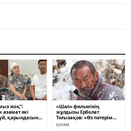
мыз жоқ”:
«Шал» фильмінің
к азамат екі
жұлдызы Ерболат
 үй, қарындасына
Тоғызақов: «Өз пәтерім
ыйлады
болмаса, үйленбеймін деп
ҚОҒАМ
сөз бергенмін»