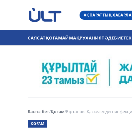
АҚПАРАТТЫҚ ХАБАРЛ
САЯСАТ
ҚОҒАМ
АЙМАҚ
РУХАНИЯТ
ӘДЕБИЕТ
ЕК
Басты бет
/
Қоғам
/
Біртанов: Қаскелеңдегі инфекци
ҚОҒАМ