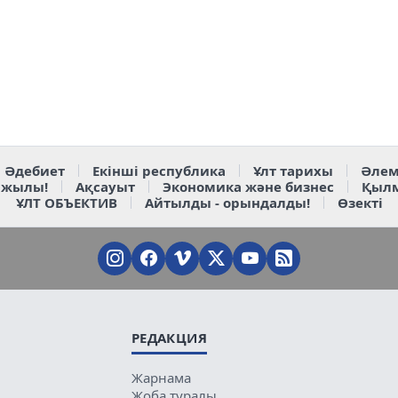
Әдебиет
Екінші республика
Ұлт тарихы
Әлем
 жылы!
Ақсауыт
Экономика және бизнес
Қыл
ҰЛТ ОБЪЕКТИВ
Айтылды - орындалды!
Өзекті
РЕДАКЦИЯ
Жарнама
Жоба туралы