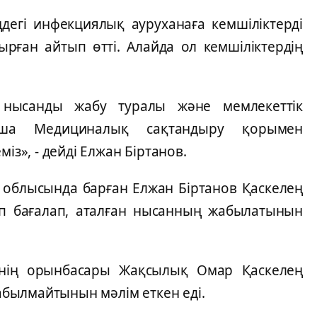
ңдегі инфекциялық ауруханаға кемшіліктерді
ырған айтып өтті. Алайда ол кемшіліктердің
з нысанды жабу туралы және мемлекеттік
нша Медициналық сақтандыру қорымен
із», - дейді Елжан Біртанов.
ты облысында барған Елжан Біртанов Қаскелең
п бағалап, аталған нысанның жабылатынын
інің орынбасары Жақсылық Омар Қаскелең
былмайтынын мәлім еткен еді.