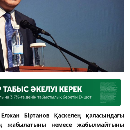
 Елжан Біртанов Қаскелең қаласындағы
ың жабылатыны немесе жабылмайтыны