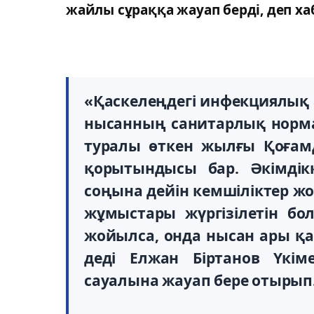
жайлы сұраққа жауап берді, деп х
«Қаскелеңдегі инфекциялық а
нысанның санитарлық норма
туралы өткен жылғы Қоғамд
қорытындысы бар. Әкімдік
соңына дейін кемшіліктер жой
жұмыстары жүргізілетін бол
жойылса, онда нысан ары қ
деді Елжан Біртанов Үкім
сауалына жауап бере отырып