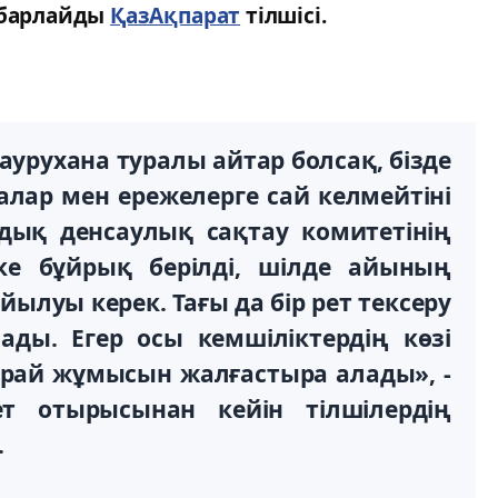
абарлайды
ҚазАқпарат
тілшісі.
урухана туралы айтар болсақ, бізде
лар мен ережелерге сай келмейтіні
ық денсаулық сақтау комитетінің
ке бұйрық берілді, шілде айының
ылуы керек. Тағы да бір рет тексеру
ады. Егер осы кемшіліктердің көзі
арай жұмысын жалғастыра алады», -
ет отырысынан кейін тілшілердің
.