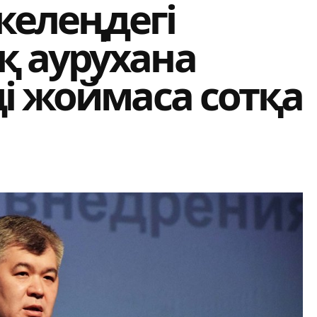
скелеңдегі
 аурухана
і жоймаса сотқа