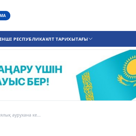
АМА
ІНШІ РЕСПУБЛИКА
ҰЛТ ТАРИХЫ
ТАҒЫ
ялық аурухана ке...