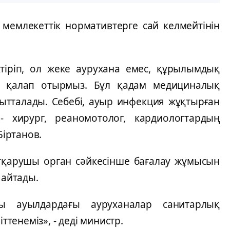
мемлекеттік нормативтерге сай келмейтінін
ктіріп, ол жеке аурухана емес, құрылымдық
ін қалап отырмыз. Бұл қадам медициналық
ғытталады. Себебі, ауыр инфекция жұқтырған
 хирург, реаномотолог, кардиологтардың
Біртанов.
 атқарушы орган сәйкесінше бағалау жұмысын
 айтады.
ы ауылдардағы ауруханалар санитарлық
ттенеміз», - деді министр.