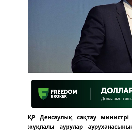
ҚР Денсаулық сақтау министрі
жұқпалы аурулар ауруханасын