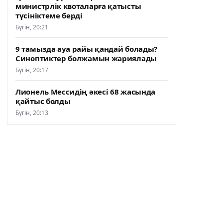
министрлік квоталарға қатысты
түсініктеме берді
Бүгін, 20:21
9 тамызда ауа райы қандай болады?
Синоптиктер болжамын жариялады
Бүгін, 20:17
Лионель Мессидің әкесі 68 жасында
қайтыс болды
Бүгін, 20:13