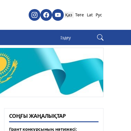
Қаз
Төте
Lat
Рус
СОҢҒЫ ЖАҢАЛЫҚТАР
Грант конкурсының нәтижесі: