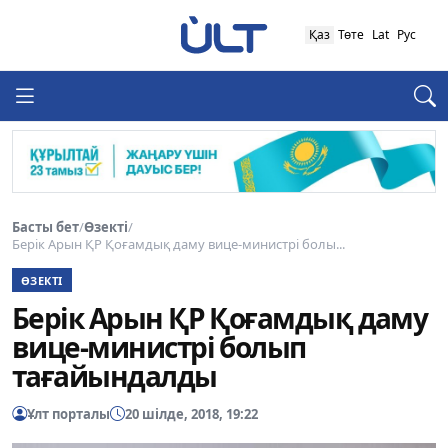
Қаз
Төте
Lat
Рус
Басты бет
/
Өзекті
/
Берік Арын ҚР Қоғамдық даму вице-министрі болы...
ӨЗЕКТІ
Берік Арын ҚР Қоғамдық даму
вице-министрі болып
тағайындалды
Ұлт порталы
20 шілде, 2018, 19:22