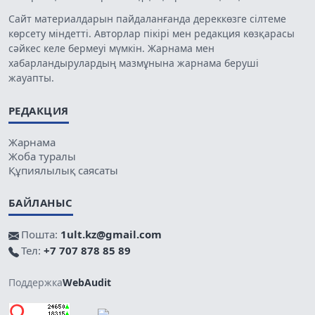
Сайт материалдарын пайдаланғанда дереккөзге сілтеме
көрсету міндетті. Авторлар пікірі мен редакция көзқарасы
сәйкес келе бермеуі мүмкін. Жарнама мен
хабарландырулардың мазмұнына жарнама беруші
жауапты.
РЕДАКЦИЯ
Жарнама
Жоба туралы
Құпиялылық саясаты
БАЙЛАНЫС
Пошта:
1ult.kz@gmail.com
Тел:
+7 707 878 85 89
Поддержка
WebAudit