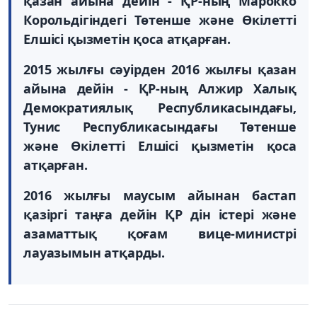
қазан айына дейін - ҚР-ның Марокко
Корольдігіндегі Төтенше және Өкілетті
Елшісі қызметін қоса атқарған.
2015 жылғы сәуірден 2016 жылғы қазан
айына дейін - ҚР-ның Алжир Халық
Демократиялық Республикасындағы,
Тунис Республикасындағы Төтенше
және Өкілетті Елшісі қызметін қоса
атқарған.
2016 жылғы маусым айынан бастап
қазіргі таңға дейін ҚР дін істері және
азаматтық қоғам вице-министрі
лауазымын атқарды.