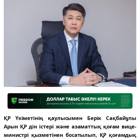
ҚР Үкіметінің қаулысымен Берік Сақбайұлы
Арын ҚР дін істері және азаматтық қоғам вице-
министрі қызметінен босатылып, ҚР қоғамдық