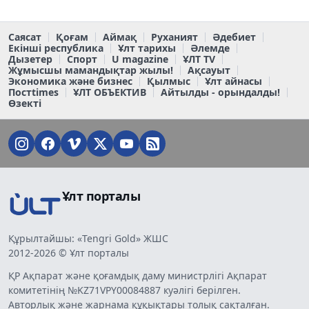
Саясат
Қоғам
Аймақ
Руханият
Әдебиет
Екінші республика
Ұлт тарихы
Әлемде
Дызетер
Спорт
U magazine
ҰЛТ TV
Жұмысшы мамандықтар жылы!
Ақсауыт
Экономика және бизнес
Қылмыс
Ұлт айнасы
Постtimes
ҰЛТ ОБЪЕКТИВ
Айтылды - орындалды!
Өзекті
Ұлт порталы
Құрылтайшы: «Tengri Gold» ЖШС
2012-2026 © Ұлт порталы
ҚР Ақпарат және қоғамдық даму министрлігі Ақпарат
комитетінің №KZ71VPY00084887 куәлігі берілген.
Авторлық және жарнама құқықтары толық сақталған.