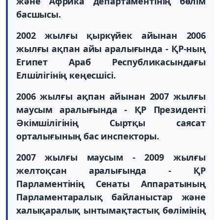
және Африка департаментінің бөлім
басшысы.
2002 жылғы қыркүйек айынан 2006
жылғы ақпан айы аралығында - ҚР-ның
Египет Араб Республикасындағы
Елшілігінің кеңесшісі.
2006 жылғы ақпан айынан 2007 жылғы
маусым аралығында - ҚР Президенті
Әкімшілігінің Сыртқы саясат
орталығының бас инспекторы.
2007 жылғы маусым - 2009 жылғы
желтоқсан аралығында - ҚР
Парламентінің Сенаты Аппаратының
Парламентаралық байланыстар және
халықаралық ынтымақтастық бөлімінің