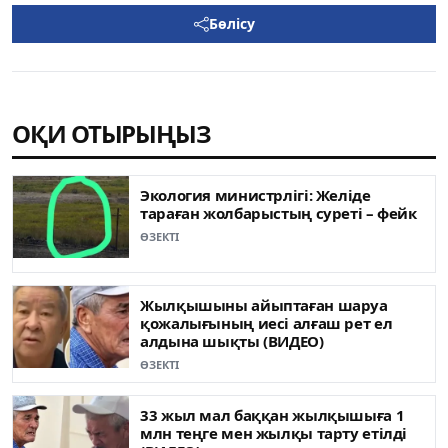
Бөлісу
ОҚИ ОТЫРЫҢЫЗ
Экология министрлігі: Желіде
тараған жолбарыстың суреті – фейк
ӨЗЕКТІ
Жылқышыны айыптаған шаруа
қожалығының иесі алғаш рет ел
алдына шықты (ВИДЕО)
ӨЗЕКТІ
33 жыл мал баққан жылқышыға 1
млн теңге мен жылқы тарту етілді