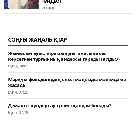
(ВИДЕО)
ӨЗЕКТІ
СОҢҒЫ ЖАҢАЛЫҚТАР
Жынысын ауыстырамын деп анасына сес
көрсеткен тұрғынның видеосы тарады (ВИДЕО)
Бүгін, 10:09
Марқұм фельдшердің енесі маңызды мәлімдеме
жасады
Бүгін, 07:25
Демалыс күндері ауа райы қандай болады?
Бүгін, 07:19