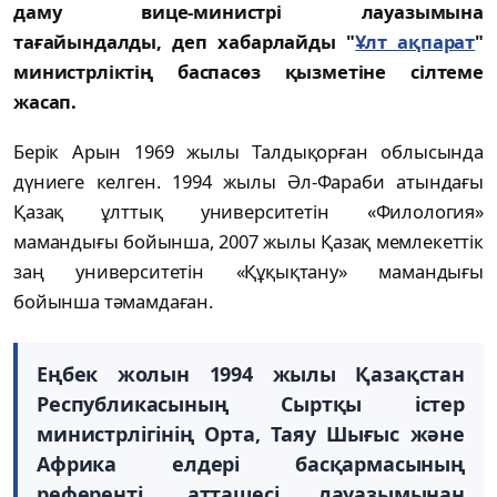
даму вице-министрі лауазымына
тағайындалды, деп хабарлайды "
Ұлт ақпарат
"
министрліктің баспасөз қызметіне сілтеме
жасап.
Берік Арын 1969 жылы Талдықорған облысында
дүниеге келген. 1994 жылы Әл-Фараби атындағы
Қазақ ұлттық университетін «Филология»
мамандығы бойынша, 2007 жылы Қазақ мемлекеттік
заң университетін «Құқықтану» мамандығы
бойынша тәмамдаған.
Еңбек жолын 1994 жылы Қазақстан
Республикасының Сыртқы істер
министрлігінің Орта, Таяу Шығыс және
Африка елдері басқармасының
референті, атташесі лауазымынан