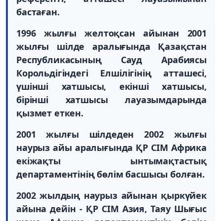
бастаған.
1996 жылғы желтоқсан айынан 2001
жылғы шілде аралығында Қазақстан
Республикасының Сауд Арабиясы
Корольдігіндегі Елшілігінің атташесі,
үшінші хатшысы, екінші хатшысы,
бірінші хатшысы лауазымдарында
қызмет еткен.
2001 жылғы шілдеден 2002 жылғы
наурыз айы аралығында ҚР СІМ Африка
екіжақты ынтымақтастық
департаментінің бөлім басшысы болған.
2002 жылдың наурыз айынан қыркүйек
айына дейін - ҚР СІМ Азия, Таяу Шығыс