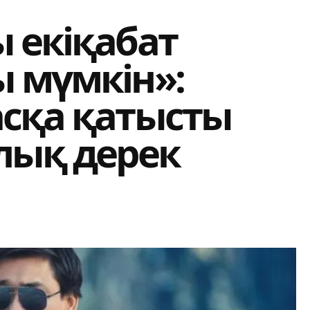
 екіқабат
 мүмкін»:
асқа қатысты
лық дерек