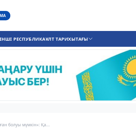
АМА
ІНШІ РЕСПУБЛИКА
ҰЛТ ТАРИХЫ
ТАҒЫ
ан болуы мүмкін»: Қа...