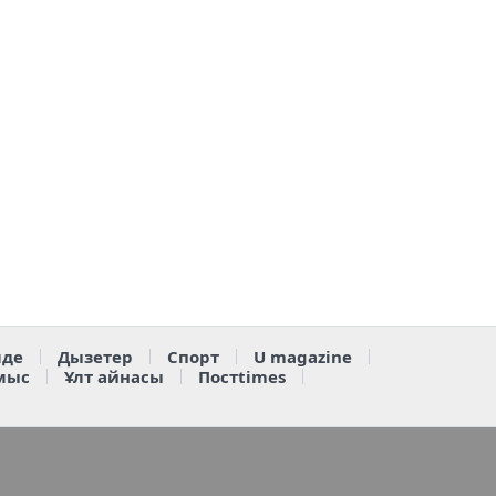
де
Дызетер
Спорт
U magazine
мыс
Ұлт айнасы
Постtimes