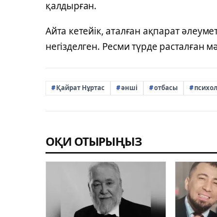
қалдырған.
Айта кетейік, аталған ақпарат әлеуме
негізделген. Ресми түрде расталған м
Қайрат Нұртас
әнші
отбасы
психол
ОҚИ ОТЫРЫҢЫЗ