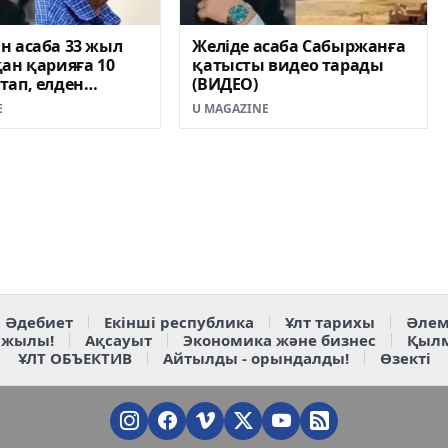
н асаба 33 жыл
Желіде асаба Сабыржанға
ан қарияға 10
қатысты видео тарады
тап, елден
(ВИДЕО)
сұрады
E
U MAGAZINE
Әдебиет
Екінші республика
Ұлт тарихы
Әлем
 жылы!
Ақсауыт
Экономика және бизнес
Қыл
ҰЛТ ОБЪЕКТИВ
Айтылды - орындалды!
Өзекті