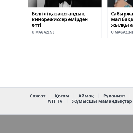
Белгілі қазақстандық
Сабыржа
кинорежиссер өмірден
мал баққ
өтті
жылқы а
кешірім 
U MAGAZINE
U MAGAZIN
Саясат
Қоғам
Аймақ
Руханият
ҰЛТ TV
Жұмысшы мамандықтар