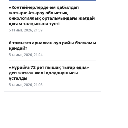
«Контейнерлерде ем қабылдап
жатыр»: Атырау облыстық
онкологиялық орталығындағы жағдай
қоғам талқысына түсті
5 тамыз, 2026, 21:39
6 тамызға арналған ауа райы болжамы
қандай?
5 тамыз, 2026, 21:24
«Нұрайға 72 рет пышақ тығар едім»
деп жазған желі қолданушысы
ұсталды
5 тамыз, 2026, 21:08