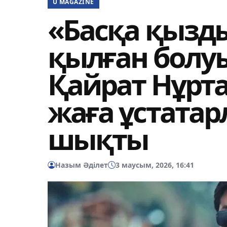
U MAGAZINE
«Басқа қызды
қылған болуы
Қайрат Нұрт
жаға ұстатар
шықты
Назым Әділет
3 маусым, 2026, 16:41