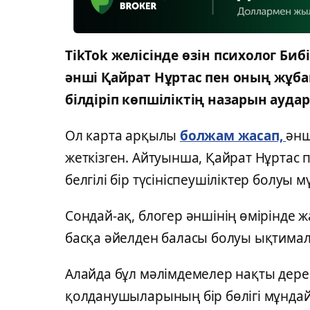
TikTok желісінде өзін психолог Би
әнші Қайрат Нұртас пен оның жұба
білдіріп көпшіліктің назарын ауд
Ол карта арқылы
болжам жасап,
әнш
жеткізген. Айтуынша, Қайрат Нұртас
белгілі бір түсініспеушіліктер болуы м
Сондай-ақ, блогер әншінің өмірінде 
басқа әйелден баласы болуы ықтимал
Алайда бұл мәлімдемелер нақты дере
қолданушыларының бір бөлігі мұндай б