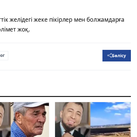
ттік желідегі жеке пікірлер мен болжамдарға
әлімет жоқ.
Бөлісу
ог