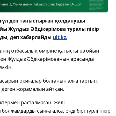
бігүл деп таныстырған қолданушы
йы Жұлдыз Әбдікәрімова туралы пікір
арды, деп хабарлайды
ult.kz.
інің отбасылық өміріне қатысты өз ойын
 пен Жұлдыз Әбдікәрімованың арасында
үмкін.
жасырын оқиғалар болғанын алға тартып,
 деген жорамалын айтқан.
ктермен расталмаған. Желі
олжамдарды сынға алса, енді бірі түрлі пікір