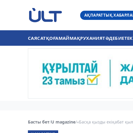
АҚПАРАТТЫҚ ХАБАРЛ
САЯСАТ
ҚОҒАМ
АЙМАҚ
РУХАНИЯТ
ӘДЕБИЕТ
ЕК
Басты бет
/
U magazine
/
«Басқа қызды екіқабат қылғ