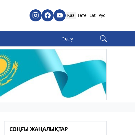
Қаз
Төте
Lat
Рус
СОҢҒЫ ЖАҢАЛЫҚТАР