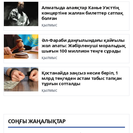
Алматыда алаяқтар Канье Уэсттің
концертіне жалған билеттер сатпақ
болған
ҚЫЛМЫС
Әл-Фараби даңғылындағы қайғылы
жол апаты: Жәбірленуші моральдық
шығын 100 миллион теңге сұрады
ҚЫЛМЫС
Қостанайда заңсыз несие беріп, 1
млрд теңгеден астам табыс тапқан
тұрғын сотталды
ҚЫЛМЫС
СОҢҒЫ ЖАҢАЛЫҚТАР