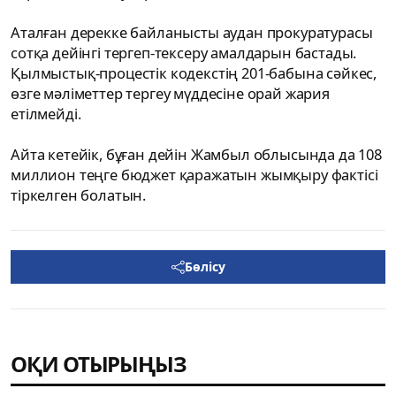
Аталған дерекке байланысты аудан прокуратурасы
сотқа дейінгі тергеп-тексеру амалдарын бастады.
Қылмыстық-процестік кодекстің 201-бабына сәйкес,
өзге мәліметтер тергеу мүддесіне орай жария
етілмейді.
Айта кетейік, бұған дейін Жамбыл облысында да 108
миллион теңге бюджет қаражатын жымқыру фактісі
тіркелген болатын.
Бөлісу
ОҚИ ОТЫРЫҢЫЗ