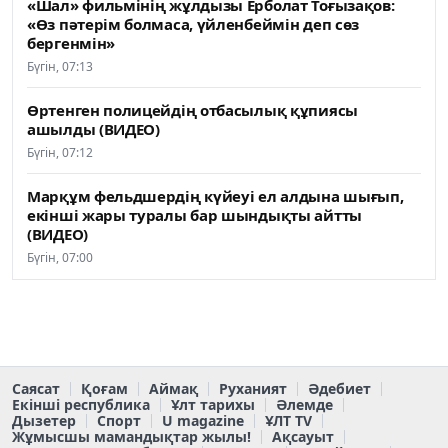
«Шал» фильмінің жұлдызы Ерболат Тоғызақов:
«Өз пәтерім болмаса, үйленбеймін деп сөз
бергенмін»
Бүгін, 07:13
Өртенген полицейдің отбасылық құпиясы
ашылды (ВИДЕО)
Бүгін, 07:12
Марқұм фельдшердің күйеуі ел алдына шығып,
екінші жары туралы бар шындықты айтты
(ВИДЕО)
Бүгін, 07:00
Саясат
Қоғам
Аймақ
Руханият
Әдебиет
Екінші республика
Ұлт тарихы
Әлемде
Дызетер
Спорт
U magazine
ҰЛТ TV
Жұмысшы мамандықтар жылы!
Ақсауыт