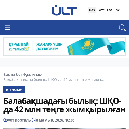
Қаз
Төте
Lat
Рус
Басты бет
/
Қылмыс
/
Балабақшадағы былық: ШҚО-да 42 млн теңге жымқы...
ҚЫЛМЫС
Балабақшадағы былық: ШҚО-
да 42 млн теңге жымқырылған
Ұлт порталы
8 мамыр, 2026, 10:36