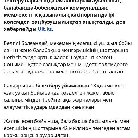
тексеру барысында «Малонарым ауылының
балабақша-бөбекжайы» коммуналдық
мемлекеттік қазыналық кәсіпорнында ірі
көлемдегі заңбұзушылықтар анықталды, деп
хабарлайды
Ult.kz
.
Белгілі болғандай, мекеменің есепшісі үш жыл бойы
өзінің және балабақша меңгерушісінің шоттарына
негізсіз түрде артық жалақы аударып келген.
Сонымен қатар салықтар мен міндетті төлемдерге
арналған қаражат та жеке шоттарға бағытталған.
Салдарынан білім беру ұйымының 18 қызметкері
ұзақ уақыт бойы заңда көзделген жеке табыс
салығы, міндетті зейнетақы жарналары мен
әлеуметтік аударымдардан қағылған.
Жалпы есеп бойынша, балабақша басшылығы мен
есепшісінің шоттарына 42 миллион теңгеден астам
қаржы заңсыз аударылған.