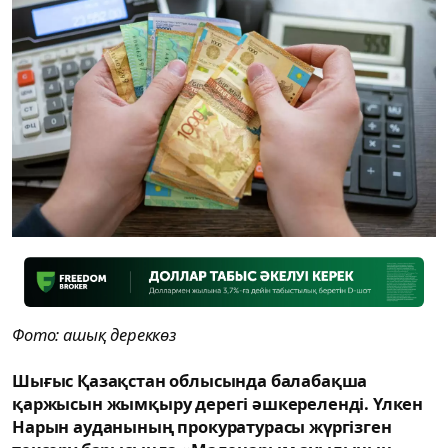
Фото: ашық дереккөз
Шығыс Қазақстан облысында балабақша
қаржысын жымқыру дерегі әшкереленді. Үлкен
Нарын ауданының прокуратурасы жүргізген