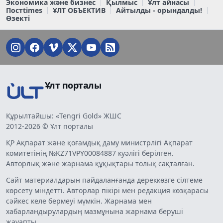
Экономика және бизнес
Қылмыс
Ұлт айнасы
Постtimes
ҰЛТ ОБЪЕКТИВ
Айтылды - орындалды!
Өзекті
Ұлт порталы
Құрылтайшы: «Tengri Gold» ЖШС
2012-2026 © Ұлт порталы
ҚР Ақпарат және қоғамдық даму министрлігі Ақпарат
комитетінің №KZ71VPY00084887 куәлігі берілген.
Авторлық және жарнама құқықтары толық сақталған.
Сайт материалдарын пайдаланғанда дереккөзге сілтеме
көрсету міндетті. Авторлар пікірі мен редакция көзқарасы
сәйкес келе бермеуі мүмкін. Жарнама мен
хабарландырулардың мазмұнына жарнама беруші
жауапты.