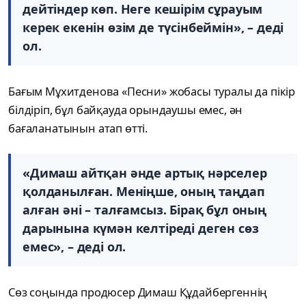
дейтіндер көп. Неге кешірім сұрауым
керек екенін өзім де түсінбеймін», – деді
ол.
Бағым Мұхитденова «Песни» жобасы туралы да пікір
білдіріп, бұл байқауда орындаушы емес, ән
бағаланатынын атап өтті.
«Димаш айтқан әнде артық нәрселер
қолданылған. Меніңше, оның таңдап
алған әні – талғамсыз. Бірақ бұл оның
дарынына күмән келтіреді деген сөз
емес», – деді ол.
Сөз соңында продюсер Димаш Құдайбергеннің