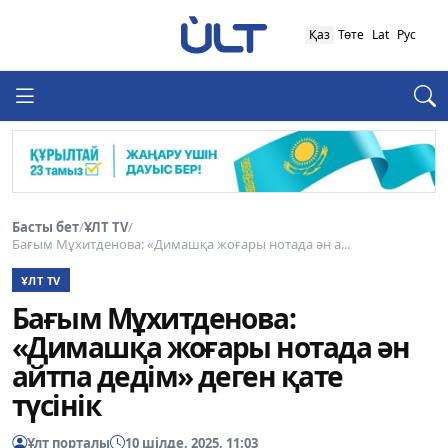
Қаз
Төте
Lat
Рус
Басты бет
/
ҰЛТ TV
/
Бағым Мұхитденова: «Димашқа жоғары нотада ән а...
ҰЛТ TV
Бағым Мұхитденова:
«Димашқа жоғары нотада ән
айтпа дедім» деген қате
түсінік
Ұлт порталы
10 шілде, 2025, 11:03