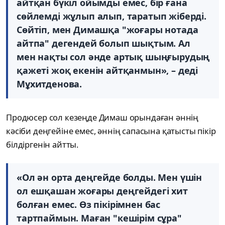
айтқан бүкіл ойымды емес, бір ғана
сөйлемді жұлып алып, таратып жіберді.
Сөйтіп, мен Димашқа "жоғары нотада
айтпа" дегендей болып шықтым. Ал
мен нақты сол әнде артық шыңғырудың
қажеті жоқ екенін айтқанмын», – деді
Мұхитденова.
Продюсер сол кезеңде Димаш орындаған әннің
кәсіби деңгейіне емес, әннің сапасына қатысты пікір
білдіргенін айтты.
«Ол ән орта деңгейде болды. Мен үшін
ол ешқашан жоғары деңгейдегі хит
болған емес. Өз пікірімнен бас
тартпаймын. Маған "кешірім сұра"