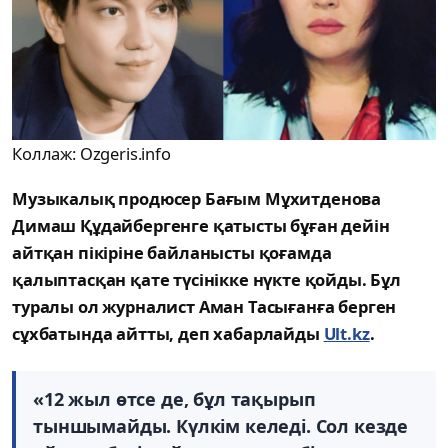
Коллаж: Ozgeris.info
Музыкалық продюсер Бағым Мұхитденова
Димаш Құдайбергенге қатысты бұған дейін
айтқан пікіріне байланысты қоғамда
қалыптасқан қате түсінікке нүкте қойды. Бұл
туралы ол журналист Аман Тасығанға берген
сұхбатында айтты, деп хабарлайды
Ult.kz
.
«12 жыл өтсе де, бұл тақырып
тыншымайды. Күлкім келеді. Сол кезде