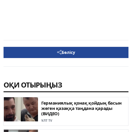
Бөлісу
ОҚИ ОТЫРЫҢЫЗ
Германиялық қонақ қойдың басын
жеген қазаққа таңдана қарады
(ВИДЕО)
ҰЛТ TV