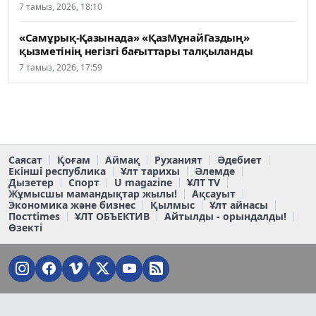
7 тамыз, 2026, 18:10
«Самұрық-Қазынада» «ҚазМұнайГаздың»
қызметінің негізгі бағыттары талқыланды
7 тамыз, 2026, 17:59
Саясат
Қоғам
Аймақ
Руханият
Әдебиет
Екінші республика
Ұлт тарихы
Әлемде
Дызетер
Спорт
U magazine
ҰЛТ TV
Жұмысшы мамандықтар жылы!
Ақсауыт
Экономика және бизнес
Қылмыс
Ұлт айнасы
Постtimes
ҰЛТ ОБЪЕКТИВ
Айтылды - орындалды!
Өзекті