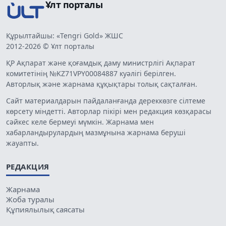
Ұлт порталы
Құрылтайшы: «Tengri Gold» ЖШС
2012-2026 © Ұлт порталы
ҚР Ақпарат және қоғамдық даму министрлігі Ақпарат
комитетінің №KZ71VPY00084887 куәлігі берілген.
Авторлық және жарнама құқықтары толық сақталған.
Сайт материалдарын пайдаланғанда дереккөзге сілтеме
көрсету міндетті. Авторлар пікірі мен редакция көзқарасы
сәйкес келе бермеуі мүмкін. Жарнама мен
хабарландырулардың мазмұнына жарнама беруші
жауапты.
РЕДАКЦИЯ
Жарнама
Жоба туралы
Құпиялылық саясаты