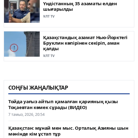
Үндістанның 35 азаматы елден
шығарылды
ҰЛТ TV
Қазақстандық азамат Нью-Йорктегі
Бруклин көпірінен секіріп, аман
қалды
ҰЛТ TV
СОҢҒЫ ЖАҢАЛЫҚТАР
Тойда уағыз айтып қамалған қарияның қызы
Тоқаевтан көмек сұрады (ВИДЕО)
7 тамыз, 2026, 20:54
Қазақстан: мұнай мен мыс. Орталық Азияны шын
мәнінде кім ұстап тұр