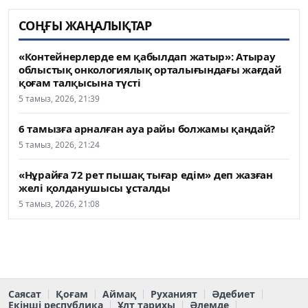
СОҢҒЫ ЖАҢАЛЫҚТАР
«Контейнерлерде ем қабылдап жатыр»: Атырау
облыстық онкологиялық орталығындағы жағдай
қоғам талқысына түсті
5 тамыз, 2026, 21:39
6 тамызға арналған ауа райы болжамы қандай?
5 тамыз, 2026, 21:24
«Нұрайға 72 рет пышақ тығар едім» деп жазған
желі қолданушысы ұсталды
5 тамыз, 2026, 21:08
Саясат
Қоғам
Аймақ
Руханият
Әдебиет
Екінші республика
Ұлт тарихы
Әлемде