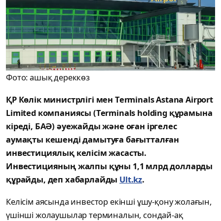
Фото: ашық дереккөз
ҚР Көлік министрлігі мен Terminals Astana Airport
Limited компаниясы (Terminals holding құрамына
кіреді, БАӘ) әуежайды және оған іргелес
аумақты кешенді дамытуға бағытталған
инвестициялық келісім жасасты.
Инвестицияның жалпы құны 1,1 млрд долларды
құрайды, деп хабарлайды
Ult.kz
.
Келісім аясында инвестор екінші ұшу-қону жолағын,
үшінші жолаушылар терминалын, сондай-ақ