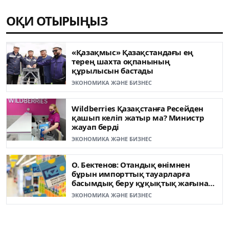
ОҚИ ОТЫРЫҢЫЗ
«Қазақмыс» Қазақстандағы ең
терең шахта оқпанының
құрылысын бастады
ЭКОНОМИКА ЖӘНЕ БИЗНЕС
Wildberries Қазақстанға Ресейден
қашып келіп жатыр ма? Министр
жауап берді
ЭКОНОМИКА ЖӘНЕ БИЗНЕС
О. Бектенов: Отандық өнімнен
бұрын импорттық тауарларға
басымдық беру құқықтық жағынан
ғана емес, моральдық тұрғыдан да
ЭКОНОМИКА ЖӘНЕ БИЗНЕС
дұрыс емес