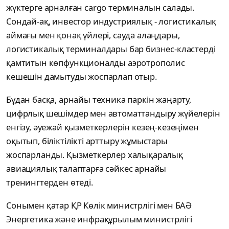
жүктерге арналған cargo терминалын салады.
Сондай-ақ, инвестор индустриялық - логистикалық
аймағы мен қонақ үйлері, сауда алаңдары,
логистикалық терминалдары бар бизнес-кластерді
қамтитын көпфункционалды аэротрополис
кешешін дамытуды жоспарлап отыр.
Бұдан басқа, арнайы техника паркін жаңарту,
цифрлық шешімдер мен автоматтандыру жүйелерін
енгізу, әуежай қызметкерлерін кезең-кезеңімен
оқытып, біліктілікті арттыру жұмыстары
жоспарланды. Қызметкерлер халықаралық
авиациялық талаптарға сәйкес арнайы
тренингтерден өтеді.
Сонымен қатар ҚР Көлік министрлігі мен БАӘ
Энергетика және инфрақұрылым министрлігі