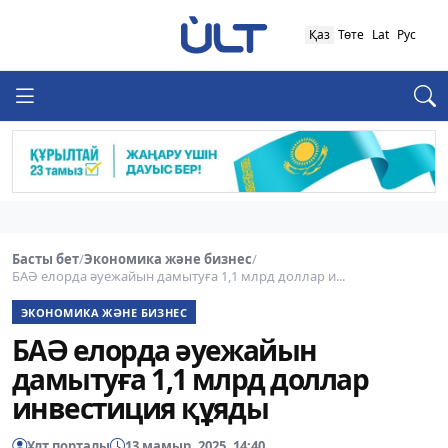
Қаз
Төте
Lat
Рус
Басты бет
/
Экономика және бизнес
/
БАӘ елорда әуежайын дамытуға 1,1 млрд доллар и...
ЭКОНОМИКА ЖӘНЕ БИЗНЕС
БАӘ елорда әуежайын
дамытуға 1,1 млрд доллар
инвестиция құяды
Ұлт порталы
13 мамыр, 2025, 14:40