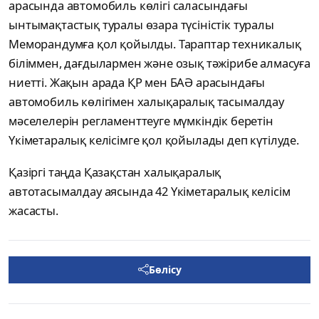
арасында автомобиль көлігі саласындағы
ынтымақтастық туралы өзара түсіністік туралы
Меморандумға қол қойылды. Тараптар техникалық
біліммен, дағдылармен және озық тәжірибе алмасуға
ниетті. Жақын арада ҚР мен БАӘ арасындағы
автомобиль көлігімен халықаралық тасымалдау
мәселелерін регламенттеуге мүмкіндік беретін
Үкіметаралық келісімге қол қойылады деп күтілуде.
Қазіргі таңда Қазақстан халықаралық
автотасымалдау аясында 42 Үкіметаралық келісім
жасасты.
Бөлісу