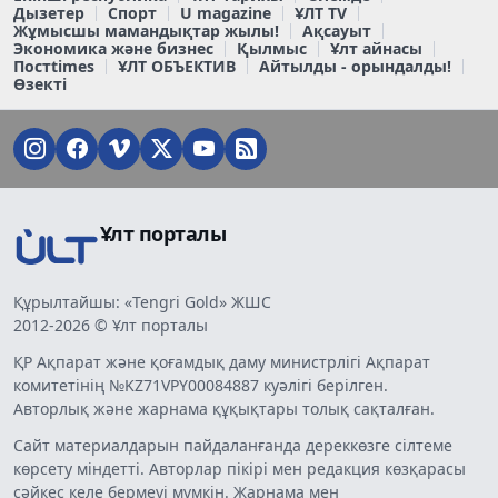
Дызетер
Спорт
U magazine
ҰЛТ TV
Жұмысшы мамандықтар жылы!
Ақсауыт
Экономика және бизнес
Қылмыс
Ұлт айнасы
Постtimes
ҰЛТ ОБЪЕКТИВ
Айтылды - орындалды!
Өзекті
Ұлт порталы
Құрылтайшы: «Tengri Gold» ЖШС
2012-2026 © Ұлт порталы
ҚР Ақпарат және қоғамдық даму министрлігі Ақпарат
комитетінің №KZ71VPY00084887 куәлігі берілген.
Авторлық және жарнама құқықтары толық сақталған.
Сайт материалдарын пайдаланғанда дереккөзге сілтеме
көрсету міндетті. Авторлар пікірі мен редакция көзқарасы
сәйкес келе бермеуі мүмкін. Жарнама мен