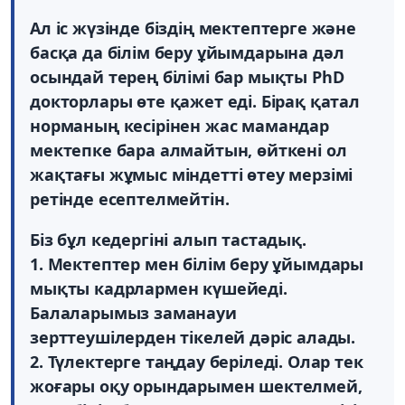
Ал іс жүзінде біздің мектептерге және
басқа да білім беру ұйымдарына дәл
осындай терең білімі бар мықты PhD
докторлары өте қажет еді. Бірақ қатал
норманың кесірінен жас мамандар
мектепке бара алмайтын, өйткені ол
жақтағы жұмыс міндетті өтеу мерзімі
ретінде есептелмейтін.
Біз бұл кедергіні алып тастадық.
1. Мектептер мен білім беру ұйымдары
мықты кадрлармен күшейеді.
Балаларымыз заманауи
зерттеушілерден тікелей дәріс алады.
2. Түлектерге таңдау беріледі. Олар тек
жоғары оқу орындарымен шектелмей,