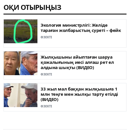
ОҚИ ОТЫРЫҢЫЗ
Экология министрлігі: Желіде
тараған жолбарыстың суреті – фейк
ӨЗЕКТІ
Жылқышыны айыптаған шаруа
қожалығының иесі алғаш рет ел
алдына шықты (ВИДЕО)
ӨЗЕКТІ
33 жыл мал баққан жылқышыға 1
млн теңге мен жылқы тарту етілді
(ВИДЕО)
ӨЗЕКТІ