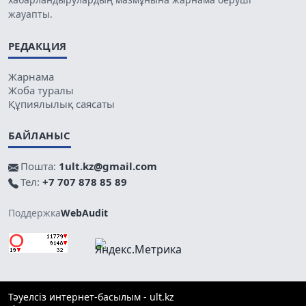
жауапты.
РЕДАКЦИЯ
Жарнама
Жоба туралы
Құпиялылық саясаты
БАЙЛАНЫС
Пошта:
1ult.kz@gmail.com
Тел:
+7 707 878 85 89
Поддержка
WebAudit
Тәуелсіз интернет-басылым - ult.kz