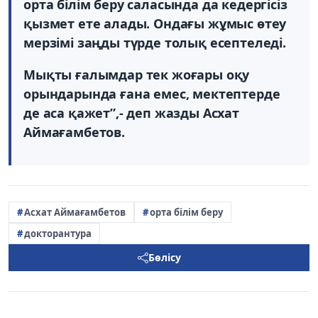
орта білім беру саласында да кедергісіз
қызмет ете алады. Ондағы жұмыс өтеу
мерзімі заңды түрде толық есептеледі.
Мықты ғалымдар тек жоғары оқу
орындарында ғана емес, мектептерде
де аса қажет”,- деп жазды Асхат
Аймағамбетов.
Асхат Аймағамбетов
орта білім беру
докторантура
Бөлісу