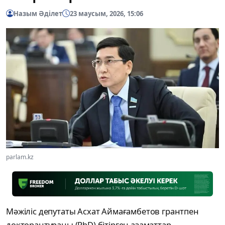
Назым Әділет
23 маусым, 2026, 15:06
parlam.kz
Мәжіліс депутаты Асхат Аймағамбетов грантпен
докторантураны (PhD) бітірген азаматтар