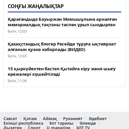
СОҢҒЫ ЖАҢАЛЫҚТАР
Қарағандыда Бауыржан Момышұлына арналған
мемориалдық тақтаны таспен ұрып сындырған
Бүгін, 12:03
Қазақстандық блогер Ресейде тұруға ықтиярхат
алғанын қуана хабарлады (ВИДЕО)
Бүгін, 12:03
15 қыркүйектен бастап Қытайға кіру және шығу
ережелері күшейтіледі
Бүгін, 11:36
Саясат
Қоғам
Аймақ
Руханият
Әдебиет
Екінші республика
Ұлт тарихы
Әлемде
Дызетер
Спорт
U magazine
ҰЛТ TV