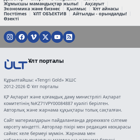
Жұмысшы мамандықтар жылы!
Ақсауыт
Экономика және бизнес
Қылмыс
Ұлт айнасы
Постtimes
ҰЛТ ОБЪЕКТИВ
Айтылды - орындалды!
Өзекті
Ұлт порталы
Құрылтайшы: «Tengri Gold» ЖШС
2012-2026 © Ұлт порталы
ҚР Ақпарат және қоғамдық даму министрлігі Ақпарат
комитетінің №KZ71VPY00084887 куәлігі берілген.
Авторлық және жарнама құқықтары толық сақталған.
Сайт материалдарын пайдаланғанда дереккөзге сілтеме
көрсету міндетті. Авторлар пікірі мен редакция көзқарасы
сәйкес келе бермеуі мүмкін. Жарнама мен
хабарландырулардың мазмұнына жарнама беруші