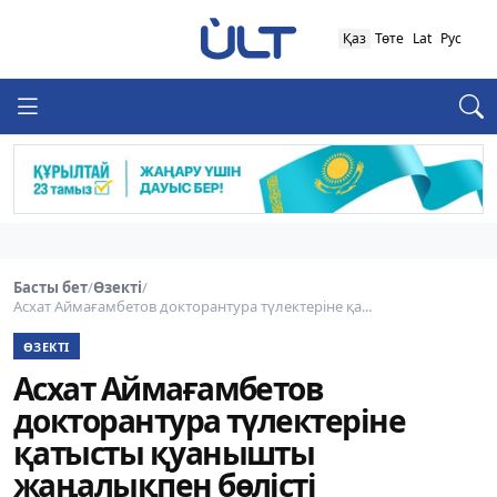
Қаз
Төте
Lat
Рус
Басты бет
/
Өзекті
/
Асхат Аймағамбетов докторантура түлектеріне қа...
ӨЗЕКТІ
Асхат Аймағамбетов
докторантура түлектеріне
қатысты қуанышты
жаңалықпен бөлісті