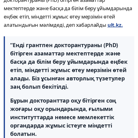
мектептерде және басқа да білім беру ұйымдарында
еңбек етіп, міндетті жұмыс өтеу мерзімін өтей
алатындығын мәлімдеді, деп хабарлайды
ult.kz.
“Енді грантпен докторантураны (PhD)
бітірген азаматтар мектептерде және
басқа да білім беру ұйымдарында еңбек
етіп, міндетті жұмыс өтеу мерзімін өтей
алады. Біз ұсынған авторлық түзетулер
заң болып бекітілді.
Бұрын докторанттар оқу бітірген соң
жоғары оқу орындарында, ғылыми
институттарда немесе мемлекеттік
органдарда жұмыс істеуге міндетті
болатын.