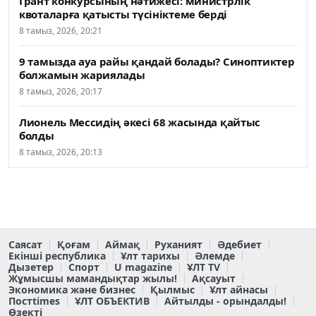
Грант конкурсының нәтижесі: министрлік
квоталарға қатысты түсініктеме берді
8 тамыз, 2026, 20:21
9 тамызда ауа райы қандай болады? Синоптиктер
болжамын жариялады
8 тамыз, 2026, 20:17
Лионель Мессидің әкесі 68 жасында қайтыс
болды
8 тамыз, 2026, 20:13
Саясат
Қоғам
Аймақ
Руханият
Әдебиет
Екінші республика
Ұлт тарихы
Әлемде
Дызетер
Спорт
U magazine
ҰЛТ TV
Жұмысшы мамандықтар жылы!
Ақсауыт
Экономика және бизнес
Қылмыс
Ұлт айнасы
Постtimes
ҰЛТ ОБЪЕКТИВ
Айтылды - орындалды!
Өзекті