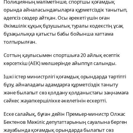
Полицияның мәліметінше, спортшы қоғамдық
орында айналасындағыларға құрметсіздік танытып,
әдепсіз сөздер айтқан. Осы әрекеті үшін оған
Әкімшілік құқық бұзушылық туралы кодекстің ұсақ
бұзақылыққа қатысты бабы бойынша хаттама
толтырылған.
Соттың қаулысымен спортшыға 20 айлық есептік
көрсеткіш (АЕК) мөлшерінде айыппұл салынды.
Ішкі істер министрлігі қоғамдық орындарда тәртіпті
бұзу, айналадағы адамдарға құрметсіздік таныту
және былапыт сөз қолдану қолданыстағы заңнамаға
сәйкес жауапкершілікке әкелетінін ескертті.
Еске салайық, бұған дейін Премьер-министр Олжас
Бектенов Мәжіліс депутаттарының сауалына берген
жауабында қоғамдық орындарда былапыт сөз