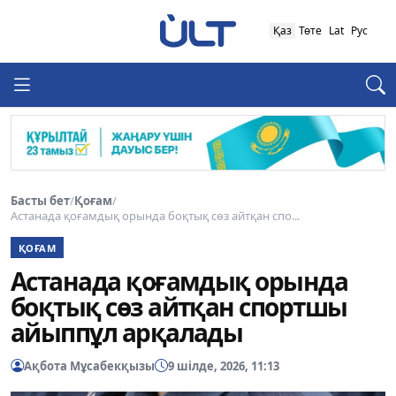
Қаз
Төте
Lat
Рус
Басты бет
/
Қоғам
/
Астанада қоғамдық орында боқтық сөз айтқан спо...
ҚОҒАМ
Астанада қоғамдық орында
боқтық сөз айтқан спортшы
айыппұл арқалады
Ақбота Мұсабекқызы
9 шілде, 2026, 11:13