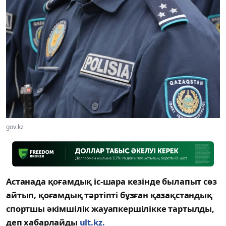
gov.kz
Астанада қоғамдық іс-шара кезінде былапыт сөз
айтып, қоғамдық тәртіпті бұзған қазақстандық
спортшы әкімшілік жауапкершілікке тартылды,
деп хабарлайды
ult.kz.