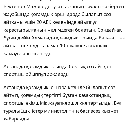
Бектенов Мәжіліс депутаттарының сауалына берген
жауабында қоғамдық орындарда былапыт сөз
айтқаны үшін 20 АЕК көлемінде айыппұл
қарастырылғанын мәлімдеген болатын. Сондай-ақ
бұған дейін Алматыда қоғамдық орында балағат сөз
айтқан шетелдік азамат 10 тәулікке әкімшілік
қамауға алынған еді.
Астанада қоғамдық орында боқтық сөз айтқан
спортшы айыппұл арқалады
Астанада қоғамдық іс-шара кезінде былапыт сөз
айтып, қоғамдық тәртіпті бұзған қазақстандық
спортшы әкімшілік жауапкершілікке тартылды. Бұл
туралы Ішкі істер министрлігінің баспасөз қызметі
хабарлады.