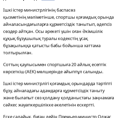
Ішкі істер министрлігінің баспасөз
қызметінің мәліметінше, спортшы қоғамдық орында
айналасындағыларға құрметсіздік танытып, әдепсіз
сөздер айтқан. Осы әрекеті үшін оған Әкімшілік
құқық бұзушылық туралы кодекстің ұсақ
бұзақылыққа қатысты бабы бойынша хаттама
толтырылған.
Соттың қаулысымен спортшыға 20 айлық есептік
көрсеткіш (АЕК) мөлшерінде айыппұл салынды.
Ішкі істер министрлігі қоғамдық орындарда тәртіпті
бұзу, айналадағы адамдарға құрметсіздік таныту
және былапыт сөз қолдану қолданыстағы заңнамаға
сәйкес жауапкершілікке әкелетінін ескертті.
Еске салайық, бұған дейін Премьер-министр Олжас