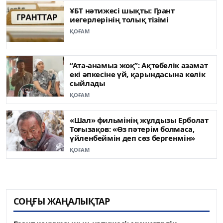
ҰБТ нәтижесі шықты: Грант
иегерлерінің толық тізімі
ҚОҒАМ
“Ата-анамыз жоқ”: Ақтөбелік азамат
екі әпкесіне үй, қарындасына көлік
сыйлады
ҚОҒАМ
«Шал» фильмінің жұлдызы Ерболат
Тоғызақов: «Өз пәтерім болмаса,
үйленбеймін деп сөз бергенмін»
ҚОҒАМ
СОҢҒЫ ЖАҢАЛЫҚТАР