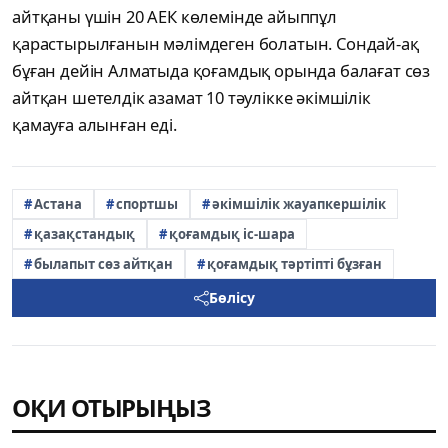
айтқаны үшін 20 АЕК көлемінде айыппұл
қарастырылғанын мәлімдеген болатын. Сондай-ақ
бұған дейін Алматыда қоғамдық орында балағат сөз
айтқан шетелдік азамат 10 тәулікке әкімшілік
қамауға алынған еді.
Астана
спортшы
әкімшілік жауапкершілік
қазақстандық
қоғамдық іс-шара
былапыт сөз айтқан
қоғамдық тәртіпті бұзған
Бөлісу
ОҚИ ОТЫРЫҢЫЗ