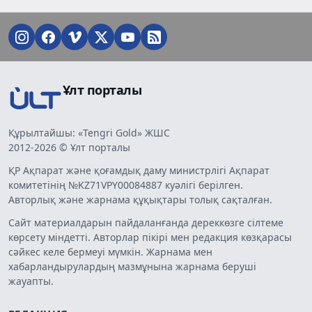
Ұлт порталы
Құрылтайшы: «Tengri Gold» ЖШС
2012-2026 © Ұлт порталы
ҚР Ақпарат және қоғамдық даму министрлігі Ақпарат
комитетінің №KZ71VPY00084887 куәлігі берілген.
Авторлық және жарнама құқықтары толық сақталған.
Сайт материалдарын пайдаланғанда дереккөзге сілтеме
көрсету міндетті. Авторлар пікірі мен редакция көзқарасы
сәйкес келе бермеуі мүмкін. Жарнама мен
хабарландырулардың мазмұнына жарнама беруші
жауапты.