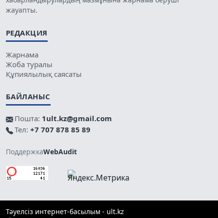
жауапты.
РЕДАКЦИЯ
Жарнама
Жоба туралы
Құпиялылық саясаты
БАЙЛАНЫС
Пошта:
1ult.kz@gmail.com
Тел:
+7 707 878 85 89
Поддержка
WebAudit
Тәуелсіз интернет-басылым - ult.kz