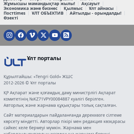
Жұмысшы мамандықтар жылы!
Ақсауыт
Экономика және бизнес
Қылмыс
Ұлт айнасы
Постtimes
ҰЛТ ОБЪЕКТИВ
Айтылды - орындалды!
Өзекті
Ұлт порталы
Құрылтайшы: «Tengri Gold» ЖШС
2012-2026 © Ұлт порталы
ҚР Ақпарат және қоғамдық даму министрлігі Ақпарат
комитетінің №KZ71VPY00084887 куәлігі берілген.
Авторлық және жарнама құқықтары толық сақталған.
Сайт материалдарын пайдаланғанда дереккөзге сілтеме
көрсету міндетті. Авторлар пікірі мен редакция көзқарасы
сәйкес келе бермеуі мүмкін. Жарнама мен
хабарландырулардың мазмұнына жарнама беруші