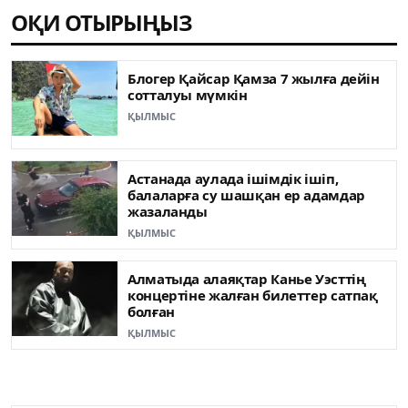
ОҚИ ОТЫРЫҢЫЗ
Блогер Қайсар Қамза 7 жылға дейін
сотталуы мүмкін
ҚЫЛМЫС
Астанада аулада ішімдік ішіп,
балаларға су шашқан ер адамдар
жазаланды
ҚЫЛМЫС
Алматыда алаяқтар Канье Уэсттің
концертіне жалған билеттер сатпақ
болған
ҚЫЛМЫС