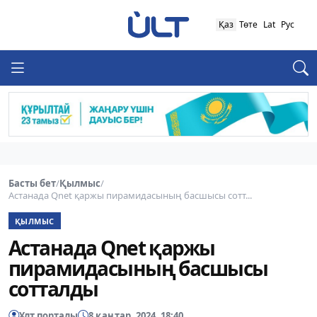
Қаз
Төте
Lat
Рус
Басты бет
/
Қылмыс
/
Астанада Qnet қаржы пирамидасының басшысы сотт...
ҚЫЛМЫС
Астанада Qnet қаржы
пирамидасының басшысы
сотталды
Ұлт порталы
8 қаңтар, 2024, 18:40