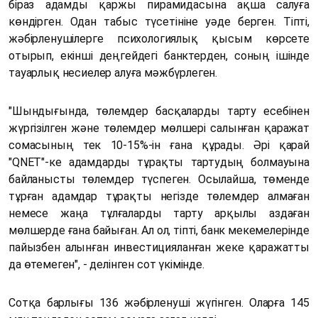
біраз адамды қаржы пирамидасына ақша салуға
көндірген. Одан табыс түсетініне уәде берген. Тіпті,
жәбірленушілерге психологиялық қысым көрсете
отырып, екінші деңгейдегі банктерден, соның ішінде
тауарлық несиелер алуға мәжбүрлеген.
"Шындығында, төлемдер басқаларды тарту есебінен
жүргізілген және төлемдер мөлшері салынған қаражат
сомасының тек 10-15%-ін ғана құрады. Әрі қарай
"QNET"-ке адамдарды тұрақты тартудың болмауына
байланысты төлемдер түспеген. Осылайша, төменде
тұрған адамдар тұрақты негізде төлемдер алмаған
немесе жаңа тұлғаларды тарту арқылы аздаған
мөлшерде ғана байыған. Ал ол, тіпті, банк мекемелерінде
пайызбен алынған инвестицияланған жеке қаражатты
да өтемеген", - делінген сот үкімінде.
Сотқа барлығы 136 жәбірленуші жүгінген. Оларға 145