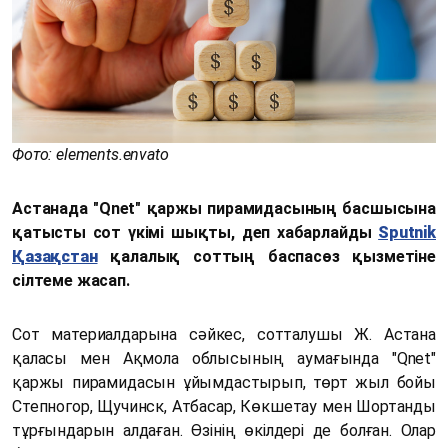
Фото: elements.envato
Астанада "Qnet" қаржы пирамидасының басшысына
қатысты сот үкімі шықты, деп хабарлайды
Sputnik
Қазақстан
қалалық соттың баспасөз қызметіне
сілтеме жасап.
Сот материалдарына сәйкес, сотталушы Ж. Астана
қаласы мен Ақмола облысының аумағында "Qnet"
қаржы пирамидасын ұйымдастырып, төрт жыл бойы
Степногор, Щучинск, Атбасар, Көкшетау мен Шортанды
тұрғындарын алдаған. Өзінің өкілдері де болған. Олар