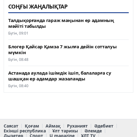
СОҢҒЫ ЖАҢАЛЫҚТАР
Талдықорғанда гараж маңынан ер адамның
мәйіті табылды
Бүгін, 09:01
Блогер Қайсар Қамза 7 жылға дейін сотталуы
мүмкін
Бүгін, 08:48
Астанада аулада ішімдік ішіп, балаларға су
шашқан ер адамдар жазаланды
Бүгін, 08:40
Саясат
Қоғам
Аймақ
Руханият
Әдебиет
Екінші республика
Ұлт тарихы
Әлемде
Дызетер
Спорт
U magazine
ҰЛТ TV