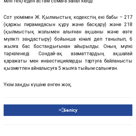
млн теңгеден астам сомаға залал келді.
Сот үкімімен Ж. Қылмыстық кодекстің екі бабы – 217
(қаржы пирамидасын құру және басқару) және 218
(қылмыстық жолымен алығнан ақшаны және өзге
мүлікті заңдастыру) бойынша кінәлі деп танылып, 6
жылға бас бостандығынан айырылды. Оның мүлкі
тәркіленеді. Сондай-ақ азаматтардың ақшалай
қаражаты мен инвестицияларды тартуға байланысты
қызметпен айналысуға 5 жылға тыйым салынған.
Үкім заңды күшіне енген жоқ.
Бөлісу