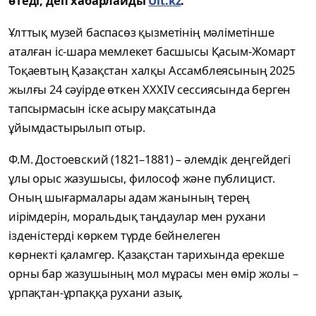
өтеді, деп хабарлайды
Ult.kz
.
Ұлттық музей баспасөз қызметінің мәліметінше
аталған іс-шара мемлекет басшысы Қасым-Жомарт
Тоқаевтың Қазақстан
халқы Ассамблеясының 2025
жылғы 24 сәуірде өткен ХХХIV сессиясында берген
тапсырмасын іске асыру мақсатында
ұйымдастырылып отыр.
Ф.М. Достоевский (1821
–1881) –
әлемдік деңгейдегі
ұлы орыс жазушысы,
философ және публицист.
Оның шығармалары адам жанының терең
иірімдерін, моральдық таңдаулар мен рухани
ізденістерді көркем түрде бейнелеген
көрнекті
қаламгер. Қазақстан тарихында ерекше
орны бар жазушының мол мұрасы мен өмір
жолы
–
ұрпақтан-ұрпаққа рухани азық.