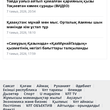
Тойда уағыз айтып қамалған қарияның қызы
Тоқаевтан көмек сұрады (ВИДЕО)
7 тамыз, 2026, 20:54
Қазақстан: мұнай мен мыс. Орталық Азияны шын
мәнінде кім ұстап тұр
7 тамыз, 2026, 18:10
«Самұрық-Қазынада» «ҚазМұнайГаздың»
қызметінің негізгі бағыттары талқыланды
7 тамыз, 2026, 17:59
Саясат
Қоғам
Аймақ
Руханият
Әдебиет
Екінші республика
Ұлт тарихы
Әлемде
Дызетер
Спорт
U magazine
ҰЛТ TV
Жұмысшы мамандықтар жылы!
Ақсауыт
Экономика және бизнес
Қылмыс
Ұлт айнасы
Постtimes
ҰЛТ ОБЪЕКТИВ
Айтылды - орындалды!
Өзекті