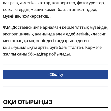
қазіргі
қызметі
»
–
хаттар,
конверттер, фотосуреттер,
естеліктердің машинкамен басылған мәтіндері,
музейдің жолкөрсеткіші.
Ф.М. Достаевскийге арналған көрме
Ұлттық музейдің
экспозициялық
алаңында әлем әдебиетінің классигі
мен оның қазақ жеріндегі тағдырына деген
қызығушылықты арттыруға бағытталған. Көрмеге
жалпы саны 96 жәдігер қойылады.
Бөлісу
ОҚИ ОТЫРЫҢЫЗ