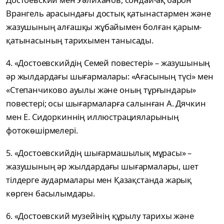
Врангель арасындағы достық қатынастармен және
жазушының алғашқы жұбайымен болған қарым-
қатынасының тарихымен танысады.
4.
«
Достоевскийдің Семей
повестері
»
–
жазушының
әр жылдардағы
шығармалары:
«
Ағасының
түсі
»
мен
«
Степанчиково ауылы және оның
тұрғындары
»
повестері; осы шығармаларға салынған А. Дячкин
мен Е.
Сидоркиннің иллюстрацияларының
фотокөшірмелері.
5.
«
Достоевскийдің шығармашылық
мұрасы
»
–
жазушының
әр жылдардағы
шығармалары, шет
тілдерге аудармалары мен Қазақстанда жарық
көрген басылымдары.
6.
«
Достоевский музейінің
құрылу тарихы және