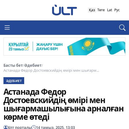
Қаз
Төте
Lat
Рус
Басты бет
/
Әдебиет
/
Астанада Федор Достоевскийдің өмірі мен шығарм...
ӘДЕБИЕТ
Астанада Федор
Достоевскийдің өмірі мен
шығармашылығына арналған
көрме өтеді
Ұлт порталы
14 тамыз, 2025, 13:03