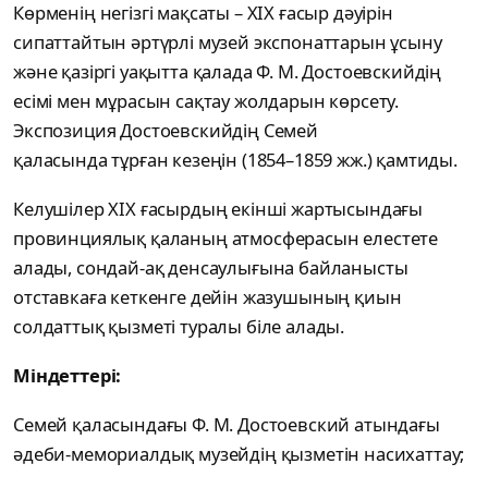
Көрменің негізгі мақсаты
– XIX
ғасыр дәуірін
сипаттайтын әртүрлі музей
экспонаттарын ұсыну
және қазіргі уақытта қалада Ф. М. Достоевскийдің
есімі мен мұрасын сақтау жолдарын көрсету.
Экспозиция Достоевскийдің Семей
қаласында
тұрған кезеңін (1854
–1859
жж.)
қамтиды.
Келушілер XIX ғасырдың екінші жартысындағы
провинциялық қаланың
атмосферасын елестете
алады, сондай-ақ денсаулығына байланысты
отставкаға кеткенге дейін жазушының қиын
солдаттық қызметі туралы біле алады.
Міндеттері:
Семей
қаласындағы Ф. М. Достоевский атындағы
әдеби-мемориалдық
музейдің қызметін насихаттау;