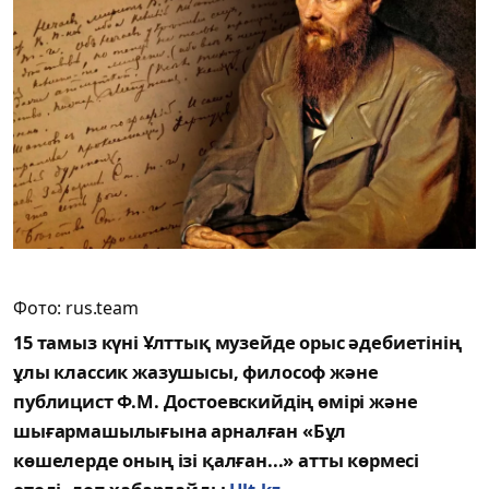
Фото:
rus.team
15 тамыз күні
Ұлттық музейде орыс әдебиетінің
ұлы классик жазушысы, философ және
публицист Ф.М.
Достоевскийдің өмірі және
шығармашылығына арналған
«
Бұл
көшелерде
оның ізі
қалған...
»
атты көрмесі