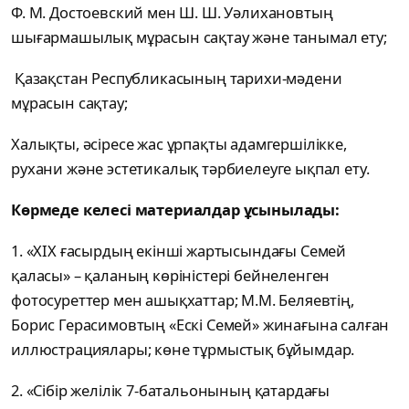
Ф. М. Достоевский мен Ш. Ш. Уәлихановтың
шығармашылық мұрасын
сақтау және танымал ету;
Қазақстан
Республикасының
тарихи-мәдени
мұрасын
сақтау
;
Халықты,
әсіресе жас ұрпақты адамгершілікке,
рухани және эстетикалық
тәрбиелеуге ықпал ету.
Көрмеде келесі материалдар ұсынылады:
1.
«XIX
ғасырдың
екінші
жартысындағы
Семей
қаласы
»
–
қаланың
көріністері
бейнеленген
фотосуреттер
мен
ашықхаттар
; М.М.
Беляевтің
,
Борис
Герасимовтың
«
Ескі
Семей
»
жинағына салған
иллюстрациялары; көне
тұрмыстық бұйымдар.
2.
«
Сібір желілік 7-батальонының
қатардағы