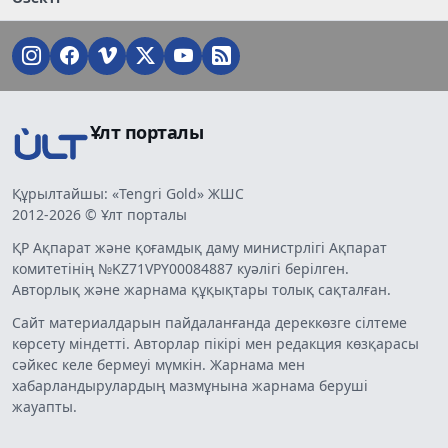
Ұлт порталы
Құрылтайшы: «Tengri Gold» ЖШС
2012-2026 © Ұлт порталы
ҚР Ақпарат және қоғамдық даму министрлігі Ақпарат
комитетінің №KZ71VPY00084887 куәлігі берілген.
Авторлық және жарнама құқықтары толық сақталған.
Сайт материалдарын пайдаланғанда дереккөзге сілтеме
көрсету міндетті. Авторлар пікірі мен редакция көзқарасы
сәйкес келе бермеуі мүмкін. Жарнама мен
хабарландырулардың мазмұнына жарнама беруші
жауапты.