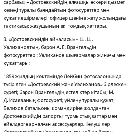
сарбазы
»
–
Достоевскийдің
алғашқы
әскери қызмет
кезеңі туралы баяндайтын фотосуреттер мен
құжат
көшірмелері; офицер шеніне жету жолындағы
тактикасы; жазушының екі томдық хаттары.
3.
«
Достоевскийдің
айналасы
»
–
Ш. Ш.
Уәлихановтың, барон А. Е.
Врангельдің
фотосуреттері; Уәлиханов шығармалар жинағы мен
құжаттары;
1859 жылдың көктемінде Лейбин фотосалонында
түсірілген
«
Достоевский
және
Уәлиханов
»
бірлескен
суреті; барон Врангельдің естеліктер кітабы; М.
Д.
Исаеваның фотосуреті;
үйлену туралы құжат;
Белихов батальоны командиріне
жолданған
Достоевскийдің рапорты; тұрмыстық заттар мен
әйелдерге арналған аксессуарлар. Келушілер
Достоевский мен Уәлиханов, сондай-ақ барон