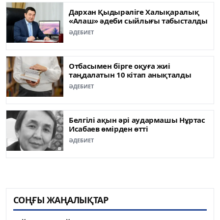
Дархан Қыдырәліге Халықаралық
«Алаш» әдеби сыйлығы табысталды
ӘДЕБИЕТ
Отбасымен бірге оқуға жиі
таңдалатын 10 кітап анықталды
ӘДЕБИЕТ
Белгілі ақын әрі аудармашы Нұртас
Исабаев өмірден өтті
ӘДЕБИЕТ
СОҢҒЫ ЖАҢАЛЫҚТАР