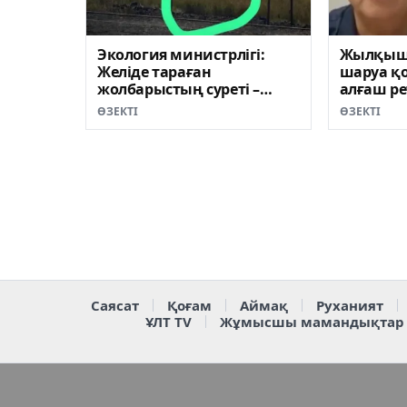
Экология министрлігі:
Жылқыш
Желіде тараған
шаруа қ
жолбарыстың суреті –
алғаш ре
фейк
шықты (
ӨЗЕКТІ
ӨЗЕКТІ
Саясат
Қоғам
Аймақ
Руханият
ҰЛТ TV
Жұмысшы мамандықтар