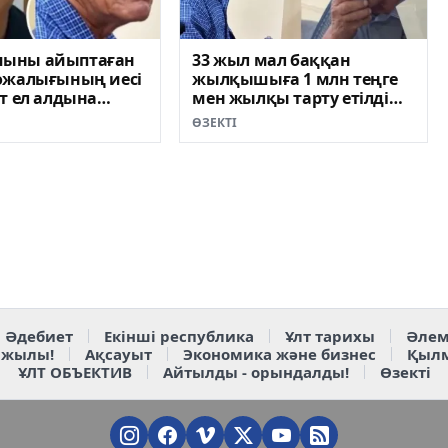
ыны айыптаған
33 жыл мал баққан
ожалығының иесі
жылқышыға 1 млн теңге
т ел алдына
мен жылқы тарту етілді
ВИДЕО)
(ВИДЕО)
ӨЗЕКТІ
Әдебиет
Екінші республика
Ұлт тарихы
Әлем
 жылы!
Ақсауыт
Экономика және бизнес
Қыл
ҰЛТ ОБЪЕКТИВ
Айтылды - орындалды!
Өзекті