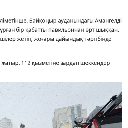
әліметінше, Байқоңыр ауданындағы Амангелді
ұрған бір қабатты павильоннан өрт шыққан.
шілер жетіп, жоғары дайындық тәртібінде
жатыр. 112 қызметіне зардап шеккендер