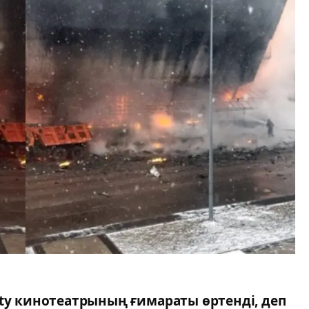
ity кинотеатрының ғимараты өртенді, деп