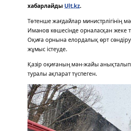
хабарлайды
Ult.kz
.
Төтенше жағдайлар министрлігінің м
Иманов көшесінде орналасқан жеке т
Оқиға орнына елордалық өрт сөндіру
жұмыс істеуде.
Қазір оқиғаның мән-жайы анықталып 
туралы ақпарат түспеген.