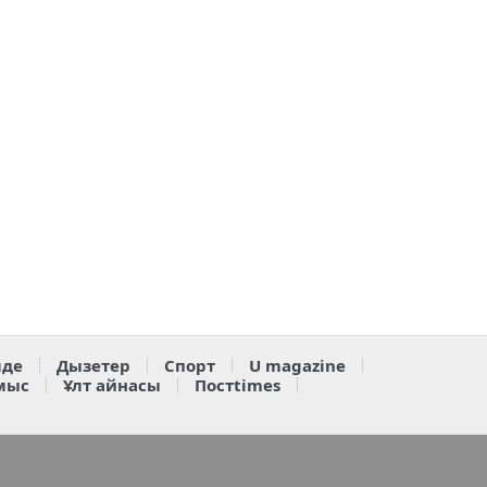
де
Дызетер
Спорт
U magazine
мыс
Ұлт айнасы
Постtimes