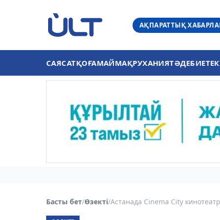
АҚПАРАТТЫҚ ХАБАРЛ
САЯСАТ
ҚОҒАМ
АЙМАҚ
РУХАНИЯТ
ӘДЕБИЕТ
ЕК
Басты бет
/
Өзекті
/
Астанада Cinema City кинотеат