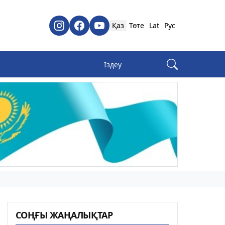
Қаз
Төте
Lat
Рус
СОҢҒЫ ЖАҢАЛЫҚТАР