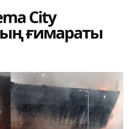
ema City
ның ғимараты