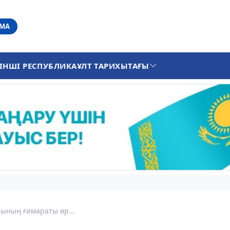
АМА
ІНШІ РЕСПУБЛИКА
ҰЛТ ТАРИХЫ
ТАҒЫ
рының ғимараты өр...