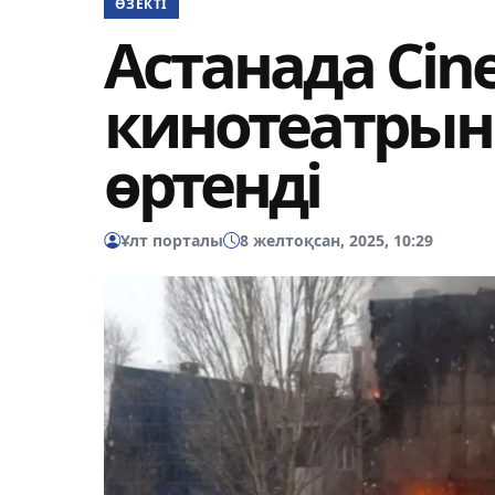
ӨЗЕКТІ
Астанада Cin
кинотеатры
өртенді
Ұлт порталы
8 желтоқсан, 2025, 10:29