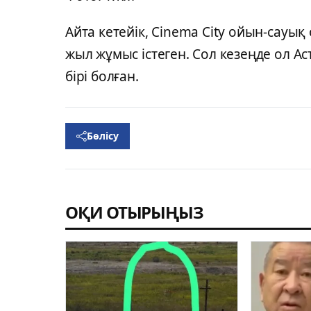
Айта кетейік, Cinema City ойын-сау
жыл жұмыс істеген. Сол кезеңде ол 
бірі болған.
Бөлісу
ОҚИ ОТЫРЫҢЫЗ