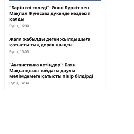
“Бәрін өзі төледі”: Әнші Бүркіт пен
Мақпал Жүнісова дүкенде кездесіп
қалды
Бүгін, 16:00
Жала жабылды деген жылқышыға
қатысты тың дерек шықты
Бүгін, 15:05
“Ауғанстанға кетіңдер”: Баян
Мақсатқызы тойдағы даулы
мәлімдемеге қатысты пікір білдірді
Бүгін, 14:34