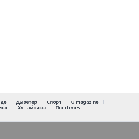
де
Дызетер
Спорт
U magazine
мыс
Ұлт айнасы
Постtimes