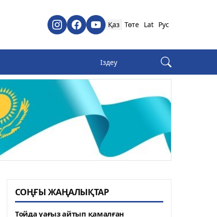
Қаз
Төте
Lat
Рус
СОҢҒЫ ЖАҢАЛЫҚТАР
Тойда уағыз айтып қамалған