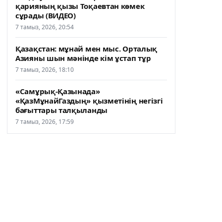
қарияның қызы Тоқаевтан көмек
сұрады (ВИДЕО)
7 тамыз, 2026, 20:54
Қазақстан: мұнай мен мыс. Орталық
Азияны шын мәнінде кім ұстап тұр
7 тамыз, 2026, 18:10
«Самұрық-Қазынада»
«ҚазМұнайГаздың» қызметінің негізгі
бағыттары талқыланды
7 тамыз, 2026, 17:59