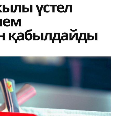
жылы үстел
лем
н қабылдайды