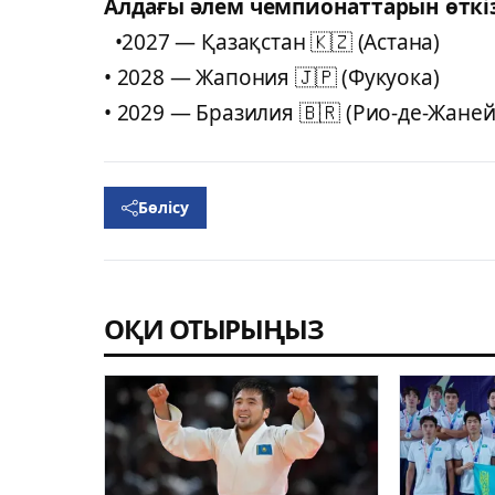
Алдағы әлем чемпионаттарын өткіз
•2027 — Қазақстан 🇰🇿 (Астана)
• 2028 — Жапония 🇯🇵 (Фукуока)
• 2029 — Бразилия 🇧🇷 (Рио-де-Жане
Бөлісу
ОҚИ ОТЫРЫҢЫЗ