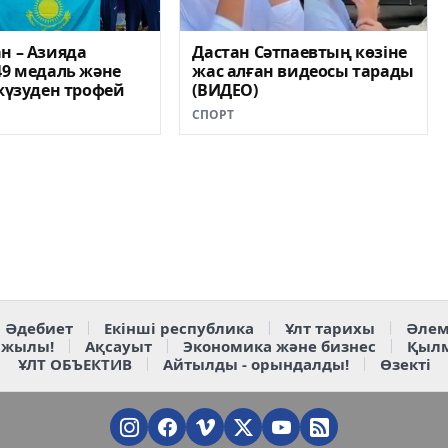
н – Азияда
Дастан Сәтпаевтың көзіне
49 медаль жəне
жас алған видеосы тарады
 жүзуден трофей
(ВИДЕО)
СПОРТ
Әдебиет
Екінші республика
Ұлт тарихы
Әлем
 жылы!
Ақсауыт
Экономика және бизнес
Қыл
ҰЛТ ОБЪЕКТИВ
Айтылды - орындалды!
Өзекті