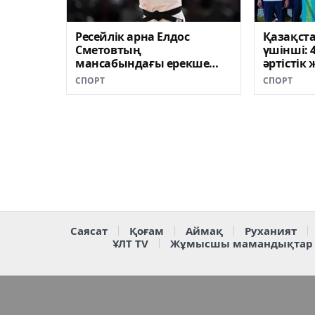
Ресейлік арна Елдос
Қазақста
Сметовтың
үшінші: 
мансабындағы ерекше
əртістік
заңдылыққа назар
СПОРТ
СПОРТ
аударды
Саясат
Қоғам
Аймақ
Руханият
ҰЛТ TV
Жұмысшы мамандықтар