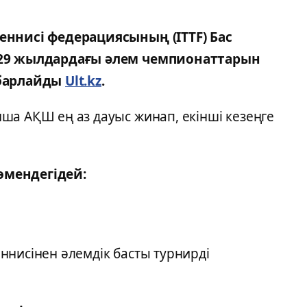
еннисі федерациясының (ITTF) Бас
2029 жылдардағы әлем чемпионаттарын
абарлайды
Ult.kz
.
ша АҚШ ең аз дауыс жинап, екінші кезеңге
өмендегідей:
теннисінен әлемдік басты турнирді