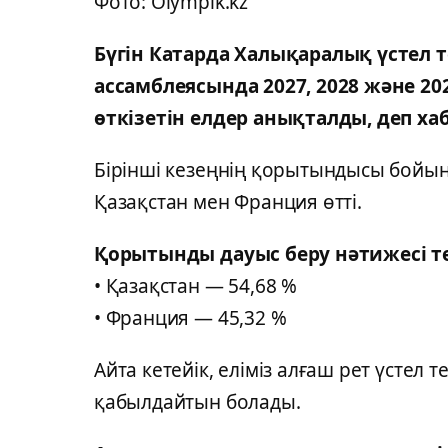
Фото: Olympik.kz
Бүгін Катарда Халықаралық үстел т
ассамблеясында 2027, 2028 және 
өткізетін елдер анықталды, деп х
Бірінші кезеңнің қорытындысы бойын
Қазақстан мен Франция өтті.
Қорытынды дауыс беру нәтижесі т
• Қазақстан — 54,68 %
• Франция — 45,32 %
Айта кетейік, еліміз алғаш рет үстел 
қабылдайтын болады.