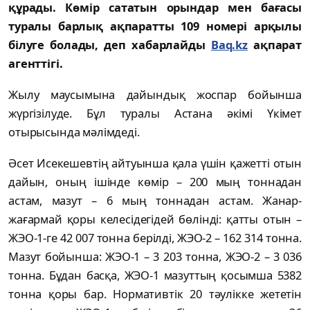
құрады. Көмір сататын орындар мен бағасы
туралы барлық ақпаратты 109 номері арқылы
білуге болады, деп хабарлайды
Baq.kz
ақпарат
агенттігі.
Жылу маусымына дайындық жоспар бойынша
жүргізілуде. Бұл туралы Астана әкімі Үкімет
отырысында мәлімдеді.
Әсет Исекешевтің айтуынша қала үшін қажетті отын
дайын, оның ішінде көмір – 200 мың тоннадан
астам, мазут – 6 мың тоннадан астам. Жанар-
жағармай қоры келесідегідей бөлінді: қатты отын –
ЖЭО-1-ге 42 007 тонна берілді, ЖЭО-2 – 162 314 тонна.
Мазут бойынша: ЖЭО-1 – 3 203 тонна, ЖЭО-2 – 3 036
тонна. Бұдан басқа, ЖЭО-1 мазуттың қосымша 5382
тонна қоры бар. Нормативтік 20 тәулікке жететін