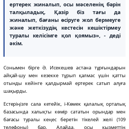
ертерек жиналып, осы мәселенің бәрін
талқыладық. Қазір біз тағы да
жиналып, бағаны өсіруге жол бермеуге
және жеткізудің кестесін кешіктірмеу
туралы келісімге қол қоямыз», - деді
әкім.
Сонымен бірге Ә. Исекешев астана тұрғындарын
айқай-шу мен кезекке тұрып қалмас үшін қатты
отынды кейінге қалдырмай ертерек сатып алуға
шақырды.
Естеріңізге сала кетейік, i-Көмек қалалық орталық
базасында халықты көмір сататын орындар мен
бағасы туралы кеңес беретін тікелей желі (109
телефоны) бар. Алайда, осы қызметтің