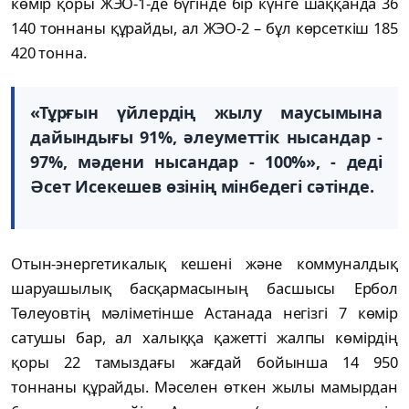
көмір қоры ЖЭО-1-де бүгінде бір күнге шаққанда 36
140 тоннаны құрайды, ал ЖЭО-2 – бұл көрсеткіш 185
420 тонна.
«Тұрғын үйлердің жылу маусымына
дайындығы 91%, әлеуметтік нысандар -
97%, мәдени нысандар - 100%», - деді
Әсет Исекешев өзінің мінбедегі сәтінде.
Отын-энергетикалық кешені және коммуналдық
шаруашылық басқармасының басшысы Ербол
Төлеуовтің мәліметінше Астанада негізгі 7 көмір
сатушы бар, ал халыққа қажетті жалпы көмірдің
қоры 22 тамыздағы жағдай бойынша 14 950
тоннаны құрайды. Мәселен өткен жылы мамырдан