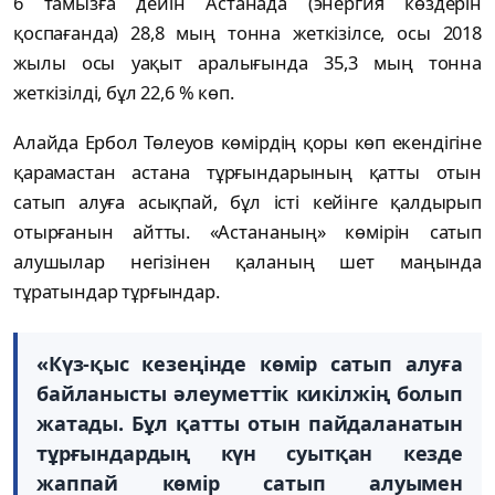
6 тамызға дейін Астанада (энергия көздерін
қоспағанда) 28,8 мың тонна жеткізілсе, осы 2018
жылы осы уақыт аралығында 35,3 мың тонна
жеткізілді, бұл 22,6 % көп.
Алайда Ербол Төлеуов көмірдің қоры көп екендігіне
қарамастан астана тұрғындарының қатты отын
сатып алуға асықпай, бұл істі кейінге қалдырып
отырғанын айтты. «Астананың» көмірін сатып
алушылар негізінен қаланың шет маңында
тұратындар тұрғындар.
«Күз-қыс кезеңінде көмір сатып алуға
байланысты әлеуметтік кикілжің болып
жатады. Бұл қатты отын пайдаланатын
тұрғындардың күн суытқан кезде
жаппай көмір сатып алуымен