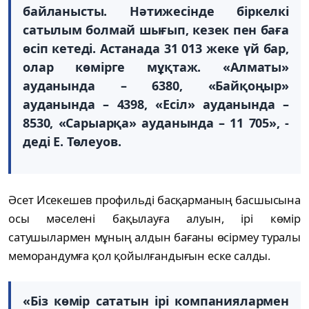
байланысты. Нәтижесінде біркелкі
сатылым болмай шығып, кезек пен баға
өсіп кетеді. Астанада 31 013 жеке үй бар,
олар көмірге мұқтаж. «Алматы»
ауданында – 6380, «Байқоңыр»
ауданында – 4398, «Есіл» ауданында –
8530, «Сарыарқа» ауданында – 11 705», -
деді Е. Төлеуов.
Әсет Исекешев профильді басқарманың басшысына
осы мәселені бақылауға алуын, ірі көмір
сатушылармен мұның алдын бағаны өсірмеу туралы
меморандумға қол қойылғандығын еске салды.
«Біз көмір сататын ірі компаниялармен