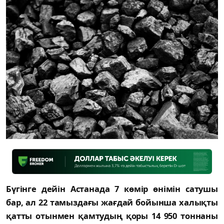
Бүгінге дейін Астанада 7 көмір өнімін сатушы
бар, ал 22 тамыздағы жағдай бойынша халықты
қатты отынмен қамтудың қоры 14 950 тоннаны