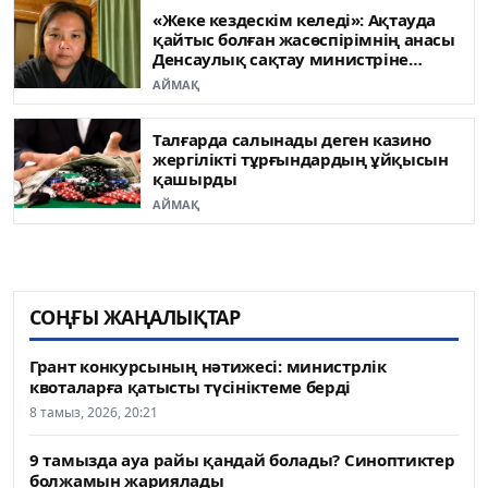
«Жеке кездескім келеді»: Ақтауда
қайтыс болған жасөспірімнің анасы
Денсаулық сақтау министріне
жүгінді
АЙМАҚ
Талғарда салынады деген казино
жергілікті тұрғындардың ұйқысын
қашырды
АЙМАҚ
СОҢҒЫ ЖАҢАЛЫҚТАР
Грант конкурсының нәтижесі: министрлік
квоталарға қатысты түсініктеме берді
8 тамыз, 2026, 20:21
9 тамызда ауа райы қандай болады? Синоптиктер
болжамын жариялады