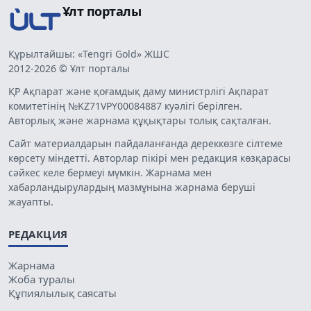
Ұлт порталы
Құрылтайшы: «Tengri Gold» ЖШС
2012-2026 © Ұлт порталы
ҚР Ақпарат және қоғамдық даму министрлігі Ақпарат
комитетінің №KZ71VPY00084887 куәлігі берілген.
Авторлық және жарнама құқықтары толық сақталған.
Сайт материалдарын пайдаланғанда дереккөзге сілтеме
көрсету міндетті. Авторлар пікірі мен редакция көзқарасы
сәйкес келе бермеуі мүмкін. Жарнама мен
хабарландырулардың мазмұнына жарнама беруші
жауапты.
РЕДАКЦИЯ
Жарнама
Жоба туралы
Құпиялылық саясаты