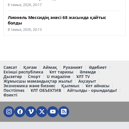
8 тамыз, 2026, 20:17
Лионель Мессидің әкесі 68 жасында қайтыс
болды
8 тамыз, 2026, 20:13
Саясат
Қоғам
Аймақ
Руханият
Әдебиет
Екінші республика
Ұлт тарихы
Әлемде
Дызетер
Спорт
U magazine
ҰЛТ TV
Жұмысшы мамандықтар жылы!
Ақсауыт
Экономика және бизнес
Қылмыс
Ұлт айнасы
Постtimes
ҰЛТ ОБЪЕКТИВ
Айтылды - орындалды!
Өзекті