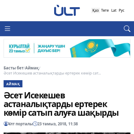
Қаз
Төте
Lat
Рус
Басты бет
/
Аймақ
/
Әсет Исекешев астаналықтарды ертерек көмір сат...
АЙМАҚ
Әсет Исекешев
астаналықтарды ертерек
көмір сатып алуға шақырды
Ұлт порталы
23 тамыз, 2018, 11:38