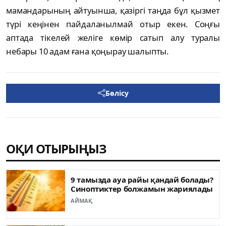
мамандарының айтуынша, қазіргі таңда бұл қызмет
түрі кеңінен пайдаланылмай отыр екен. Соңғы
аптада тікелей желіге көмір сатып алу туралы
небары 10 адам ғана қоңырау шалыпты.
Бөлісу
ОҚИ ОТЫРЫҢЫЗ
9 тамызда ауа райы қандай болады?
Синоптиктер болжамын жариялады
АЙМАҚ