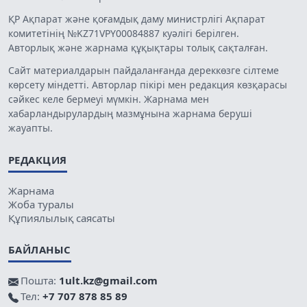
ҚР Ақпарат және қоғамдық даму министрлігі Ақпарат
комитетінің №KZ71VPY00084887 куәлігі берілген.
Авторлық және жарнама құқықтары толық сақталған.
Сайт материалдарын пайдаланғанда дереккөзге сілтеме
көрсету міндетті. Авторлар пікірі мен редакция көзқарасы
сәйкес келе бермеуі мүмкін. Жарнама мен
хабарландырулардың мазмұнына жарнама беруші
жауапты.
РЕДАКЦИЯ
Жарнама
Жоба туралы
Құпиялылық саясаты
БАЙЛАНЫС
Пошта:
1ult.kz@gmail.com
Тел:
+7 707 878 85 89