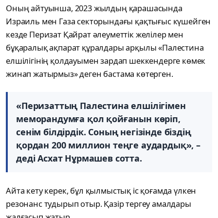
Оның айтуынша, 2023 жылдың қарашасында
Израиль мен Газа секторындағы қақтығыс күшейген
кезде Перизат Қайрат әлеуметтік желілер мен
бұқаралық ақпарат құралдары арқылы «Палестина
елшілігінің қолдауымен зардап шеккендерге көмек
жинап жатырмыз» деген бастама көтерген.
«Перизаттың Палестина елшілігімен
меморандумға қол қойғанын көріп,
сенім білдірдік. Соның негізінде біздің
қордан 200 миллион теңге аудардық», –
деді Асхат Нұрмашев сотта.
Айта кету керек, бұл қылмыстық іс қоғамда үлкен
резонанс тудырып отыр. Қазір тергеу амалдары
жалғасып жатыр.