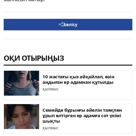
Бөлісу
ОҚИ ОТЫРЫҢЫЗ
10 жастағы қыз айқайлап, өзін
аңдыған ер адамнан құтылды
ҚЫЛМЫС
Семейде бұрынғы әйелін таяқпен
ұрып өлтірген ер адамға сот үкімі
шықты
ҚЫЛМЫС