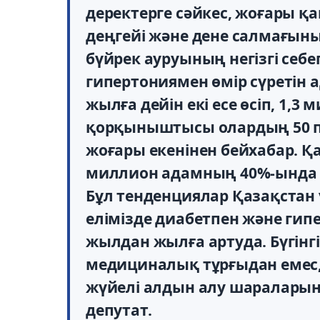
деректерге сәйкес, жоғары 
деңгейі және дене салмағы
бүйрек ауруының негізгі себе
гипертониямен өмір сүретін 
жылға дейін екі есе өсіп, 1,3
қорқыныштысы олардың 50 п
жоғары екенінен бейхабар. Қ
миллион адамның 40%-ында 
Бұл тенденциялар Қазақстан ү
елімізде диабетпен және ги
жылдан жылға артуда. Бүгінгі
медициналық тұрғыдан емес,
жүйелі алдын алу шараларын
депутат.