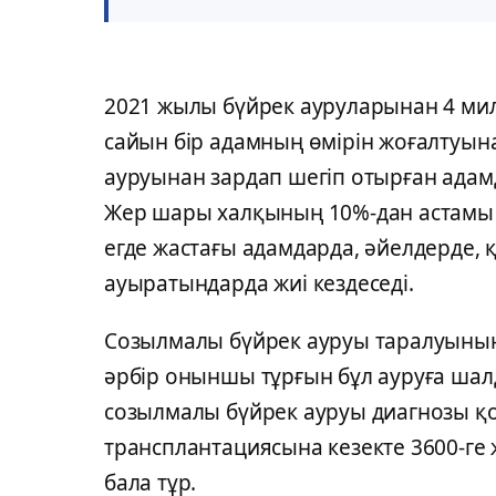
2021 жылы бүйрек ауруларынан 4 милл
сайын бір адамның өмірін жоғалтуын
ауруынан зардап шегіп отырған адам
Жер шары халқының 10%-дан астамы о
егде жастағы адамдарда, әйелдерде, 
ауыратындарда жиі кездеседі.
Созылмалы бүйрек ауруы таралуының ө
әрбір оныншы тұрғын бұл ауруға шалд
созылмалы бүйрек ауруы диагнозы қо
трансплантациясына кезекте 3600-ге 
бала тұр.