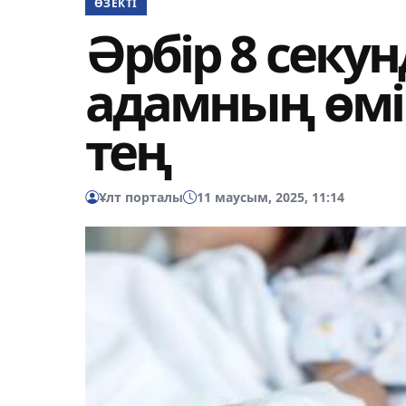
ӨЗЕКТІ
Әрбір 8 секун
адамның өмі
тең
Ұлт порталы
11 маусым, 2025, 11:14