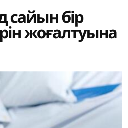
д сайын бір
рін жоғалтуына