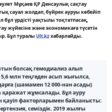
әулет Мұқаев ҚР Денсаулық сақтау
тық сауал жолдап, бүйрек ауруы көбейіп
л бұл үрдісті уақтылы тоқтатпасақ,
тау жүйесіне және экономикаға түсетін
ыр. Бұл туралы
Ult.kz
хабарлайды.
атын болсақ гемодиализ алып
5,6 млн теңгеден асып жығылса,
арға (шамамен 12 000-нан асады)
а қаражат жұмсалады. Бұл ауру
ын қауіп факторларымен байланысты:
ертензия, семіздік. 2019 жылғы