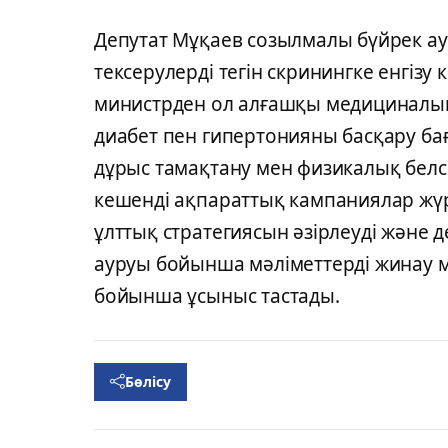
Депутат Мұқаев созылмалы бүйрек а
тексерулерді тегін скринингке енгізу 
министрден ол алғашқы медициналы
диабет пен гипертонияны басқару ба
дұрыс тамақтану мен физикалық белс
кешенді ақпараттық кампаниялар жүр
ұлттық стратегиясын әзірлеуді және 
ауруы бойынша мәліметтерді жинау м
бойынша ұсыныс тастады.
Бөлісу