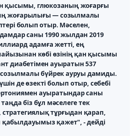
қан қысымы, глюкозаның жоғарғы
ның жоғарылығы — созылмалы
птері болып отыр. Мәселен,
адамдар саны 1990 жылдан 2019
 миллиард адамға жетті, ең
айызынан көбі өзінің қан қысымы
ант диабетімен ауыратын 537
созылмалы бүйрек ауруы дамиды.
шін де өзекті болып отыр, себебі
пертониямен ауыратындар саны
 таңда біз бұл мәселеге тек
 стратегиялық тұрғыдан қарап,
 қабылдауымыз қажет", - дейді