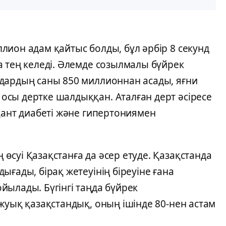
ион адам қайтыс болды, бұл әрбір 8 секунд
а тең келеді. Әлемде созылмалы бүйрек
дардың саны 850 миллионнан асады, яғни
сы дертке шалдыққан. Аталған дерт әсіресе
қант диабеті және гипертониямен
суі Қазақстанға да әсер етуде. Қазақстанда
ығады, бірақ жетеуінің біреуіне ғана
йылады. Бүгінгі таңда бүйрек
жуық қазақстандық, оның ішінде 80-нен астам