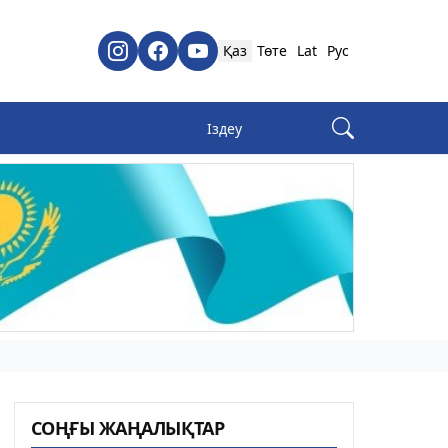
Қаз
Төте
Lat
Рус
СОҢҒЫ ЖАҢАЛЫҚТАР