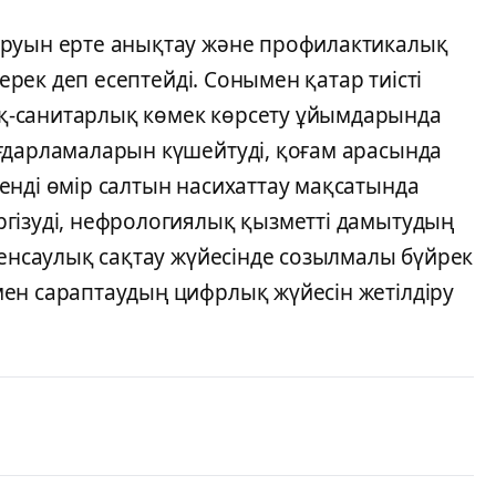
уруын ерте анықтау және профилактикалық
керек деп есептейді. Сонымен қатар тиісті
қ-санитарлық көмек көрсету ұйымдарында
ғдарламаларын күшейтуді, қоғам арасында
енді өмір салтын насихаттау мақсатында
гізуді, нефрологиялық қызметті дамытудың
денсаулық сақтау жүйесінде созылмалы бүйрек
ен сараптаудың цифрлық жүйесін жетілдіру