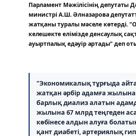
Парламент Мәжілісінің депутаты Д
министрі А.Ш. Әлназарова депутат
жатқаны туралы мәселе көтерді. "О
келешекте елімізде денсаулық сақ
ауыртпалық едәуір артады" деп от
"Экономикалық тұрғыда айт
жатқан әрбір адамға жылына 
барлық диализ алатын адамд
жылына 67 млрд теңгеден ас
көбінесе алдын алуға болат
қант диабеті, артериялық гип