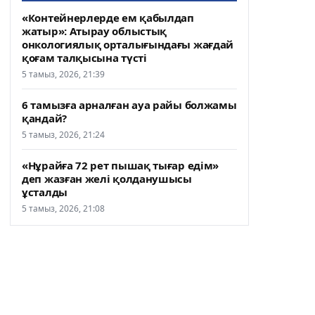
«Контейнерлерде ем қабылдап
жатыр»: Атырау облыстық
онкологиялық орталығындағы жағдай
қоғам талқысына түсті
5 тамыз, 2026, 21:39
6 тамызға арналған ауа райы болжамы
қандай?
5 тамыз, 2026, 21:24
«Нұрайға 72 рет пышақ тығар едім»
деп жазған желі қолданушысы
ұсталды
5 тамыз, 2026, 21:08