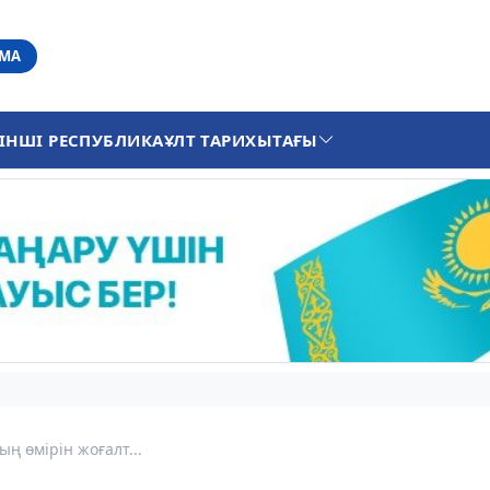
АМА
ІНШІ РЕСПУБЛИКА
ҰЛТ ТАРИХЫ
ТАҒЫ
ың өмірін жоғалт...