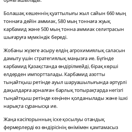
Болашақ кешеннің қуаттылығы жыл сайын 660 мың
тоннаға дейін аммиак, 580 мың тоннаға жуық
карбамид және 500 мың тонна аммиак селитрасын
шығаруға мүмкіндік береді.
Жобаны жүзеге асыру елдің агрохимиялық саласын
дамыту үшін стратегиялық маңызға ие. Бүгінде
карбамид Қазақстанда өндірілмейді, бірақ көрші
елдерден импортталады. Карбамид азотты
тыңайтқыш ретінде ауыл шаруашылығында әртүрлі
дақылдарға арналған барлық топырақтарда негізгі
тыңайтқыш ретінде кеңінен қолданылады және ішкі
нарықта сұранысқа ие.
Жаңа кәсіпорынның іске қосылуы отандық
фермерлерді өз өндірісінің өнімімен қамтамасыз