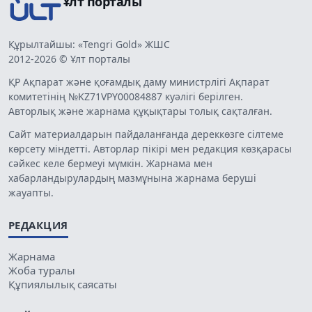
Ұлт порталы
Құрылтайшы: «Tengri Gold» ЖШС
2012-2026 © Ұлт порталы
ҚР Ақпарат және қоғамдық даму министрлігі Ақпарат
комитетінің №KZ71VPY00084887 куәлігі берілген.
Авторлық және жарнама құқықтары толық сақталған.
Сайт материалдарын пайдаланғанда дереккөзге сілтеме
көрсету міндетті. Авторлар пікірі мен редакция көзқарасы
сәйкес келе бермеуі мүмкін. Жарнама мен
хабарландырулардың мазмұнына жарнама беруші
жауапты.
РЕДАКЦИЯ
Жарнама
Жоба туралы
Құпиялылық саясаты