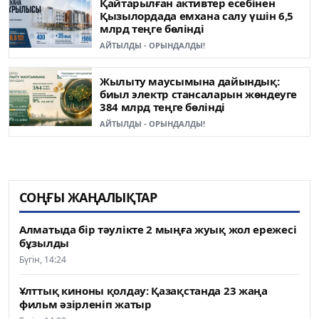
Қайтарылған активтер есебінен
Қызылордада емхана салу үшін 6,5
млрд теңге бөлінді
АЙТЫЛДЫ - ОРЫНДАЛДЫ!
Жылыту маусымына дайындық:
биыл электр стансаларын жөндеуге
384 млрд теңге бөлінді
АЙТЫЛДЫ - ОРЫНДАЛДЫ!
СОҢҒЫ ЖАҢАЛЫҚТАР
Алматыда бір тәулікте 2 мыңға жуық жол ережесі
бұзылды
Бүгін, 14:24
Ұлттық киноны қолдау: Қазақстанда 23 жаңа
фильм әзірленіп жатыр