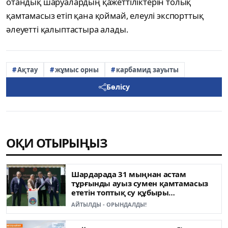
отандық шаруалардың қажеттіліктерін толық
қамтамасыз етіп қана қоймай, елеулі экспорттық
әлеуетті қалыптастыра алады.
Ақтау
жұмыс орны
карбамид зауыты
Бөлісу
ОҚИ ОТЫРЫҢЫЗ
Шардарада 31 мыңнан астам
тұрғынды ауыз сумен қамтамасыз
ететін топтық су құбыры
пайдалануға берілді
АЙТЫЛДЫ - ОРЫНДАЛДЫ!