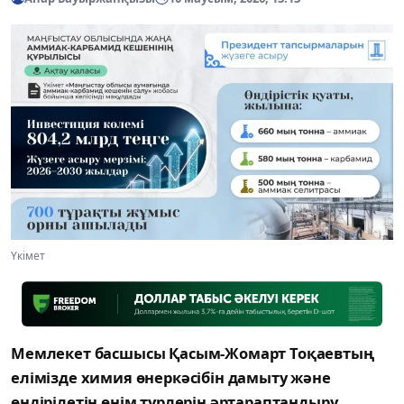
Үкімет
Мемлекет басшысы Қасым-Жомарт Тоқаевтың
елімізде химия өнеркәсібін дамыту және
өндірілетін өнім түрлерін әртараптандыру