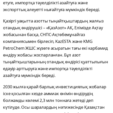
етуге, импортқа тәуелділікті азайтуға және
экспорттық әлеуетті нығайтуға мүмкіндік береді.
Қазіргі уақытта азотты тыңайтқыштардың жалғыз
отандық өндірушісі – «ҚазАзот» АҚ. Елімізде Ақтау
жобасынан басқа, СНПС-Ақтөбемұнайгаз
компаниясымен бірлесіп, KazESTA және KMG
PetroChem ЖШС жүзеге асыратын тағы екі карбамид
өндіру жобасы жоспарланған. Бұл азот
тыңайтқыштарының отандық өндірісі қуаттылығын
едәуір арттыруға және импортқа тәуелділікті
азайтуға мүмкіндік береді.
2030 жылға қарай барлық инвестициялық жобалар
іске қосылған кезде аммиак өнімін өндірудің
болжамды көлемі 2,3 млн тоннаға жетеді деп
күтілуде. Осы шаралардың нәтижесінде Қазақстан