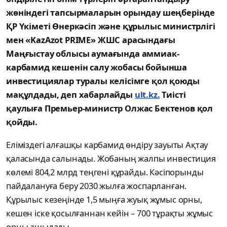
жөніндегі тапсырмаларын орындау шеңберінде
ҚР Үкіметі Өнеркәсіп және құрылыс министрлігі
мен «KazAzot PRIME» ЖШС арасындағы
Маңғыстау облысы аумағында аммиак-
карбамид кешенін салу жобасы бойынша
инвестициялар туралы келісімге қол қоюды
мақұлдады, деп хабарлайды
ult.kz.
Тиісті
қаулыға Премьер-министр Олжас Бектенов қол
қойды.
Еліміздегі алғашқы карбамид өндіру зауыты Ақтау
қаласында салынады. Жобаның жалпы инвестиция
көлемі 804,2 млрд теңгені құрайды. Кәсіпорынды
пайдалануға беру 2030 жылға жоспарланған.
Құрылыс кезеңінде 1,5 мыңға жуық жұмыс орны,
кешен іске қосылғаннан кейін – 700 тұрақты жұмыс
орны ашылады.