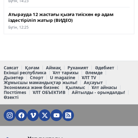
Бүгін, 14:23
Атырауда 12 жастағы қызға тиіскен ер адам
іздестіріліп жатыр (ВИДЕО)
Бүгін, 12:25
Саясат
Қоғам
Аймақ
Руханият
Әдебиет
Екінші республика
Ұлт тарихы
Әлемде
Дызетер
Спорт
U magazine
ҰЛТ TV
Жұмысшы мамандықтар жылы!
Ақсауыт
Экономика және бизнес
Қылмыс
Ұлт айнасы
Постtimes
ҰЛТ ОБЪЕКТИВ
Айтылды - орындалды!
Өзекті