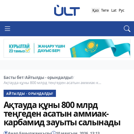
Қаз
Төте
Lat
Рус
Басты бет
/
Айтылды - орындалды!
/
Ақтауда құны 800 млрд теңгеден асатын аммиак-к...
АЙТЫЛДЫ - ОРЫНДАЛДЫ!
Ақтауда құны 800 млрд
теңгеден асатын аммиак-
карбамид зауыты салынады
Анар Бауыржанқызы
10 маусым, 2026, 13:13