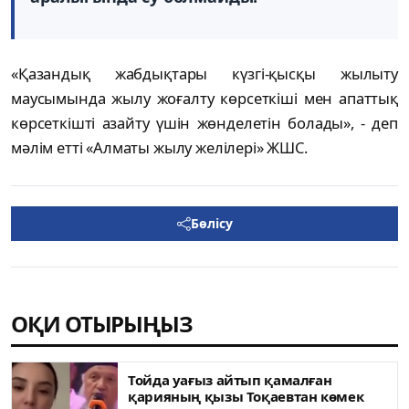
«Қазандық жабдықтары күзгі-қысқы жылыту
маусымында жылу жоғалту көрсеткіші мен апаттық
көрсеткішті азайту үшін жөнделетін болады», - деп
мәлім етті «Алматы жылу желілері» ЖШС.
Бөлісу
ОҚИ ОТЫРЫҢЫЗ
Тойда уағыз айтып қамалған
қарияның қызы Тоқаевтан көмек