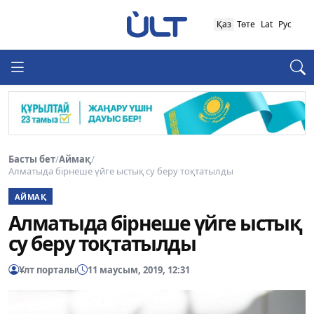
Қаз
Төте
Lat
Рус
Басты бет
/
Аймақ
/
Алматыда бірнеше үйге ыстық су беру тоқтатылды
АЙМАҚ
Алматыда бірнеше үйге ыстық
су беру тоқтатылды
Ұлт порталы
11 маусым, 2019, 12:31