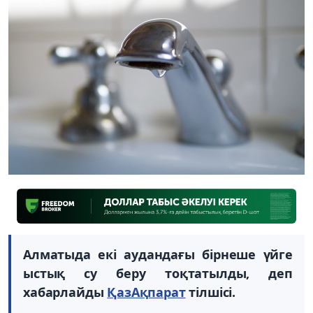
Алматыда екі аудандағы бірнеше үйге
ыстық су беру тоқтатылды, деп
хабарлайды
ҚазАқпарат
тілшісі.