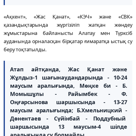
«Ақкент», «Жас Қанат», «КЭЧ» және «СВК»
қазандықтарында жүргізіліп жатқан жөндеу
жұмыстарына байланысты Алатау мен Түрксіб
ауданында орналасқан бірқатар ғимаратқа ыстық су
беру тоқтатылды.
Атап айтқанда, Жас Қанат және
Жұлдыз-1 шағынаудандарында - 10-24
маусым аралығында, Мөңке би - Б.
Момышұлы - Райымбек - Ф.
Оңғарсынова шаршысында - 13-27
маусым аралығында; Б.Хмельницкий -
Дөнентаев - Сүйінбай - Поддубный
шаршысында 13 маусым-4 шілде
аралығында су болмайды.