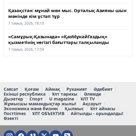
Қазақстан: мұнай мен мыс. Орталық Азияны шын
мәнінде кім ұстап тұр
7 тамыз, 2026, 18:10
«Самұрық-Қазынада» «ҚазМұнайГаздың»
қызметінің негізгі бағыттары талқыланды
7 тамыз, 2026, 17:59
Саясат
Қоғам
Аймақ
Руханият
Әдебиет
Екінші республика
Ұлт тарихы
Әлемде
Дызетер
Спорт
U magazine
ҰЛТ TV
Жұмысшы мамандықтар жылы!
Ақсауыт
Экономика және бизнес
Қылмыс
Ұлт айнасы
Постtimes
ҰЛТ ОБЪЕКТИВ
Айтылды - орындалды!
Өзекті