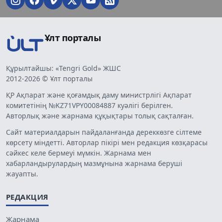
Ұлт порталы
Құрылтайшы: «Tengri Gold» ЖШС
2012-2026 © Ұлт порталы
ҚР Ақпарат және қоғамдық даму министрлігі Ақпарат
комитетінің №KZ71VPY00084887 куәлігі берілген.
Авторлық және жарнама құқықтары толық сақталған.
Сайт материалдарын пайдаланғанда дереккөзге сілтеме
көрсету міндетті. Авторлар пікірі мен редакция көзқарасы
сәйкес келе бермеуі мүмкін. Жарнама мен
хабарландырулардың мазмұнына жарнама беруші
жауапты.
РЕДАКЦИЯ
Жарнама