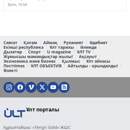
Бүгін, 16:54
Саясат
Қоғам
Аймақ
Руханият
Әдебиет
Екінші республика
Ұлт тарихы
Әлемде
Дызетер
Спорт
U magazine
ҰЛТ TV
Жұмысшы мамандықтар жылы!
Ақсауыт
Экономика және бизнес
Қылмыс
Ұлт айнасы
Постtimes
ҰЛТ ОБЪЕКТИВ
Айтылды - орындалды!
Өзекті
Ұлт порталы
Құрылтайшы: «Tengri Gold» ЖШС