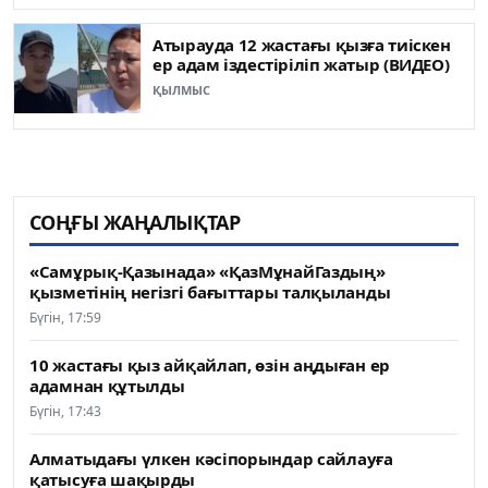
Атырауда 12 жастағы қызға тиіскен
ер адам іздестіріліп жатыр (ВИДЕО)
ҚЫЛМЫС
СОҢҒЫ ЖАҢАЛЫҚТАР
«Самұрық-Қазынада» «ҚазМұнайГаздың»
қызметінің негізгі бағыттары талқыланды
Бүгін, 17:59
10 жастағы қыз айқайлап, өзін аңдыған ер
адамнан құтылды
Бүгін, 17:43
Алматыдағы үлкен кәсіпорындар сайлауға
қатысуға шақырды