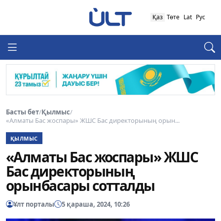
Қаз
Төте
Lat
Рус
Басты бет
/
Қылмыс
/
«Алматы Бас жоспары» ЖШС Бас директорының орын...
ҚЫЛМЫС
«Алматы Бас жоспары» ЖШС
Бас директорының
орынбасары сотталды
Ұлт порталы
5 қараша, 2024, 10:26