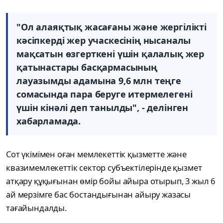
"Ол алаяқтық жасағаны және жергілікті
кәсіпкерді жер учаскесінің нысаналы
мақсатын өзгерткені үшін қалалық жер
қатынастары басқармасының
лауазымды адамына 9,6 млн теңге
сомасында пара беруге итермелегені
үшін кінәлі деп танылды", - делінген
хабарламада.
Сот үкімімен оған мемлекеттік қызметте және
квазимемлекеттік сектор субъектілерінде қызмет
атқару құқығынан өмір бойы айыра отырып, 3 жыл 6
ай мерзімге бас бостандығынан айыру жазасы
тағайындалды.