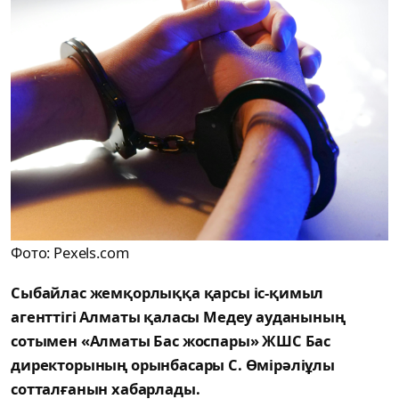
Фото: Pexels.com
Сыбайлас жемқорлыққа қарсы іс-қимыл
агенттігі Алматы қаласы Медеу ауданының
сотымен «Алматы Бас жоспары» ЖШС Бас
директорының орынбасары С. Өмірәліұлы
сотталғанын хабарлады.