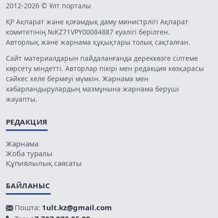
2012-2026 © Ұлт порталы
ҚР Ақпарат және қоғамдық даму министрлігі Ақпарат
комитетінің №KZ71VPY00084887 куәлігі берілген.
Авторлық және жарнама құқықтары толық сақталған.
Сайт материалдарын пайдаланғанда дереккөзге сілтеме
көрсету міндетті. Авторлар пікірі мен редакция көзқарасы
сәйкес келе бермеуі мүмкін. Жарнама мен
хабарландырулардың мазмұнына жарнама беруші
жауапты.
РЕДАКЦИЯ
Жарнама
Жоба туралы
Құпиялылық саясаты
БАЙЛАНЫС
Пошта:
1ult.kz@gmail.com