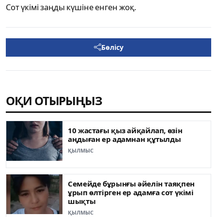
Сот үкімі заңды күшіне енген жоқ.
Бөлісу
ОҚИ ОТЫРЫҢЫЗ
10 жастағы қыз айқайлап, өзін
аңдыған ер адамнан құтылды
ҚЫЛМЫС
Семейде бұрынғы әйелін таяқпен
ұрып өлтірген ер адамға сот үкімі
шықты
ҚЫЛМЫС