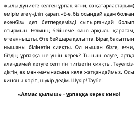
жылы дүниеге келген ұрпақ, яғни, өз қатарластарым)
өмірімізге үңіліп қарап, «Е-е, біз осындай адам болған
екен­біз» деп бетпердемізді сыпырғандай болып
отырмын. Өзімнің бейнеме кино ар­қылы қарасам,
өте аянышты. Өте бейшара қа­лыпта. Бірақ бақыттың
нышаны білінетін сияқ­ты. Ол нышан бізге, яғни,
біздің ұрпаққа не үшін керек? Тыныш өлуге, артқа
алаңдамай кетуге септігін тигізетін сияқты. Тәуел­сіз­
діктің өз мән-мағынасына келе жатқандай­мыз. Осы
киноны көріп, шүкір дедім. Шүкір! Тәубе!
«Алмас қылыш» – ұрпаққа керек кино!