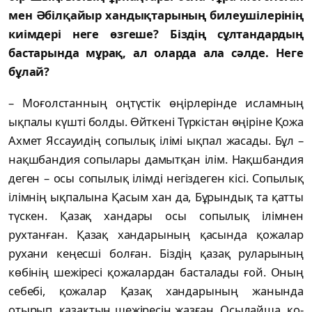
мен Әбілқайыр хандықтарының билеушілерінің
киімдері неге өзгеше? Біздің сұл­тандардың
бастарында мұрақ, ал оларда ала сәл­де. Неге
бұлай?
– Моғолстанның оңтүстік өңірлерінде ис­ламның
ықпалы күшті болды. Өйткені Түр­кістан өңіріне Қожа
Ахмет Яссауидің со­пылық ілімі ықпал жасады. Бұл –
нақшбандия сопылары дамытқан ілім. Нақшбандия
деген – осы сопылық ілімді негіздеген кісі. Сопы­лық
ілімнің ықпалына Қасым хан да, Бұрын­дық та қатты
түскен. Қазақ хандары осы со­пы­лық ілімнен
рухтанған. Қазақ хандарының қа­сында қожалар
рухани кеңесші болған. Біздің қазақ руларының
көбінің шежіресі қо­жалардан басталады ғой. Оның
себебі, қо­жалар Қазақ хандарының жанында
отырып, қазақтың шежіресін жазған. Осылайша, қо­