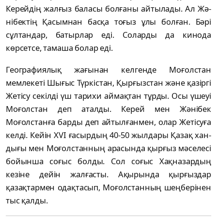
Керейдің жал­ғыз баласы болғаны айтылады. Ал Жә­
нібектің Қасымнан басқа тоғыз ұлы болған. Бәрі
сұлтандар, батырлар еді. Соларды да ки­нода
көрсетсе, тамаша болар еді.
Географиялық жағынан келгенде Мо­ғол­стан
мемлекеті Шығыс Түркістан, Қыр­ғыз­стан және қазіргі
Жетісу секілді үш тарихи ай­мақтан тұрды. Осы үшеуі
Моғолстан деп атал­ды. Керей мен Жәнібек
Моғолстанға бар­ды деп айтылғанмен, олар Жетісуға
келді. Кейін ХVІ ғасырдың 40-50 жылдары Қазақ хан­
дығы мен Моғолстанның арасында қыр­ғыз мәселесі
бойынша соғыс болды. Сол со­ғыс Хақназардың
кезіне дейін жалғасты. Ақы­рында қырғыздар
қазақтармен одақта­сып, Моғолстанның шеңберінен
тыс қалды.