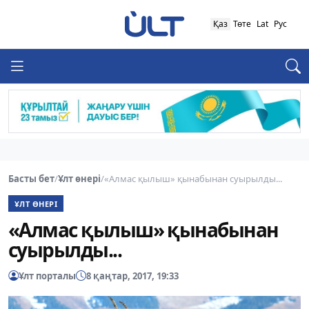
Қаз
Төте
Lat
Рус
Басты бет
/
Ұлт өнері
/
«Алмас қылыш» қынабынан суырылды...
ҰЛТ ӨНЕРІ
«Алмас қылыш» қынабынан
суырылды...
Ұлт порталы
8 қаңтар, 2017, 19:33