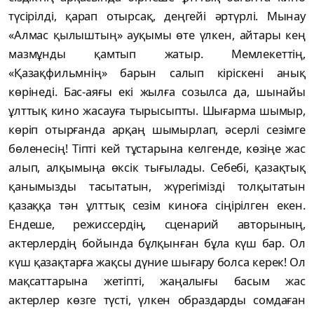
түсірілді, қарап отырсақ, дең­гейі әртүрлі. Мынау
«Алмас қылыштың» ауқы­мы өте үлкен, айтары кең
мазмұнды қам­тып жатыр. Мемлекеттің,
«Қазақфильм­нің» барын салып кіріскені анық
көрінеді. Бас-аяғы екі жылға созылса да, шынайы
ұлт­тық кино жасауға тырысыпты. Шығарма шы­мыр,
көріп отырғанда арқаң шымырлап, әсер­лі сезімге
бөленесің! Тіпті кей тұстарына келгенде, көзіңе жас
алып, алқымыңа өксік ты­ғылады. Себебі, қазақтық
қанымызды та­сытатын, жүрегімізді толқытатын
қазаққа тән ұлттық сезім киноға сіңірілген екен.
Ендеше, ре­жиссердің, сценарий авторының,
актерлер­дің бойында бұлқынған бұла күш бар. Ол
күш қазақтарға жақсы дүние шығару болса керек! Ол
мақсаттарына жетіпті, жаңалығы басым жас
актерлер көзге түсті, үлкен образдарды сом­даған