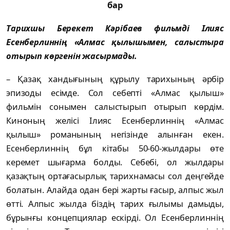
бар
Тарихшы Берекет Кәрібаев фильмді Ілияс
Есенберлиннің «Алмас қылышымен, салыстыра
отырып көргенін жасырмады.
– Қазақ хандығының құрылу тарихының әр­бір
эпизоды есімде. Сол себепті «Алмас қы­лыш»
фильмін сонымен салыстырып оты­рып көрдім.
Киноның желісі Ілияс Есен­бер­линнің «Алмас
қылыш» романының не­гі­зін­де алынған екен.
Есенберлиннің бұл кіта­бы 50-60-жылдары өте
керемет шығарма бол­ды. Себебі, ол жылдары
қазақтың ор­тағасырлық тарихнамасы сол деңгейде
бо­латын. Алайда одан бері жарты ғасыр, алпыс жыл
өтті. Ал­пыс жылда біздің тарих ғылымы дамыды,
бұрын­ғы концепциялар ескірді. Ол Есен­бер­линнің