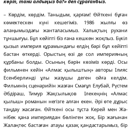
көріп, тани алдыңыз ба?» деп сұра­ған­быз.
– Көрдім, көрдім. Таныдым, қарғам! Өйт­кені бұған
көмектескен күні кешегіміз. 1986 жыл­ғы өз
алаңымыздағы жанталасымыз. Халықтың рухани
тұншығуы. Бұл кейіпті біз ғана кешкен жоқпыз. Бүкіл
қызыл империя құра­мындағы елдің бәрі бұл кейіпті
бастан өткерді. Орыстың өзі де сол империяның
құрбаны болды. Осының бәрін көзіміз көрді. Осы
фильмнен кейін «Алмас қылыштың» авторы Ілияс
Есенберлинді ұлы жазушы деген ойға келдім.
Фильмнің сценарийін жазған Смағұл Елубай, Рүстем
Әбдіраш, Тимур Жақ­сылықов Ілекеңнің «Алмас
қылыш» романын не­гізге алған екен. Әрі өте дұрыс
таңдау жа­саған. Өйткені осы тұста Керей мен Жә­
нібек қана империядан бөлінген жоқ. Бір жағынан
Жалаңтөс бастаған атауы қазақ қандастары­мыз, бір