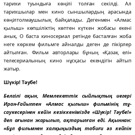
тарихи туындыға көңілі толған секілді. Ал
тарихшылар мен кино сыншылардың арасында
көңіл­тол­мау­шылық байқалады. Дегенмен «Алмас
қылыш» көп­шіліктің көптен күткен жобасы екені
анық. О баста киносериал ретінде басталған жо­ба
неге көркем фильмге айналды деген де пі­кір­лер
айтылған. Фильм авторлары бұның «Қа­зақ елі»
телесериалының кино нұсқасы екен­дігін айтып
жатыр.
Шүкір! Тәубе!
Белгілі ақын, Мемлекеттік сыйлықтың ие­гері
Иран-Ғайыппен «Алмас қылыш» филь­мінің тұ­
саукесерінен кейін кезіккенімізде «Шү­кір! Тәубе!»
деп ағынан жарылып, ақта­рыл­ған еді. Ақыннан:
«Бұл фильмнен хал­қыңыз­дың табиғи әз кейпін