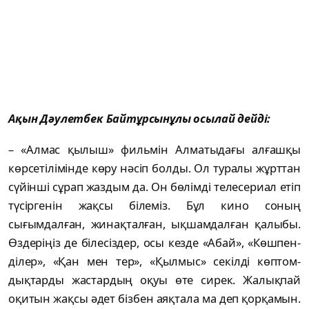
Ақын Дәулетбек Байтұрсынұлы осы­лай дейді:
– «Алмас қылыш» фильмін Алматыдағы ал­ғашқы
көрсетілімінде көру нәсіп болды. Ол туралы жұрттан
сүйінші сұрап жаздым да. Он бөлімді телесериал етіп
түсіргенін жақсы білеміз. Бұл кино соның
сығымдалған, жи­нақталған, ықшамдалған қалыбы.
Өздеріңіз де білесіздер, осы кезде «Абай», «Көшпен­
ді­лер», «Қан мен тер», «Қылмыс» секілді көп­том­­
дықтарды жастардың оқуы өте сирек. Жа­лықпай
оқитын жақсы әдет бізбен аяқтала ма деп қорқамын.