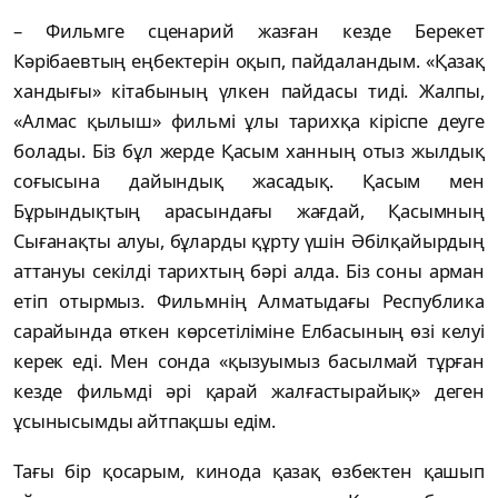
– Фильмге сценарий жазған кезде Берекет
Кәрібаевтың еңбектерін оқып, пайдаландым. «Қазақ
хандығы» кітабының үлкен пайдасы тиді. Жалпы,
«Алмас қылыш» фильмі ұлы тарихқа кіріспе деуге
болады. Біз бұл жерде Қасым ханның отыз жылдық
соғысына дайындық жасадық. Қасым мен
Бұрындықтың арасындағы жағдай, Қасымның
Сығанақты алуы, бұларды құрту үшін Әбілқайырдың
аттануы секілді тарихтың бәрі алда. Біз соны арман
етіп отырмыз. Фильмнің Алматыдағы Республика
сарайында өткен көрсетіліміне Елбасының өзі келуі
керек еді. Мен сонда «қызуымыз басылмай тұрған
кезде фильмді әрі қарай жалғастырайық» деген
ұсынысымды айтпақшы едім.
Тағы бір қосарым, кинода қазақ өзбектен қашып