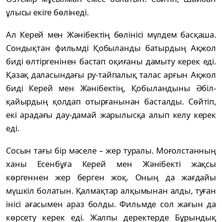
ұлысы екіге бөлінеді.
Ал Керей мен Жәнібектің бөлінісі мүлдем бас­қаша.
Сондықтан фильмді Қобыланды ба­тырдың Ақжол
биді өлтіргенінен бастап оқи­ғаны дамыту керек еді.
Қазақ даласындағы ру-тайпалық талас арғын Ақжол
биді Керей мен Жәнібектің, Қобыландыны Әбіл­
қайыр­дың қолдап отырғанынан басталды. Сөйтіп,
екі арадағы дау-дамай жарылысқа алып келу ке­рек
еді.
Сосын тағы бір мәселе – жер туралы. Мо­ғолстанның
ханы Есенбұға Керей мен Жә­нібекті жақсы
көргеннен жер берген жоқ. Оның да жағдайы
мүшкіл болатын. Қалмақтар алқымынан алды, туған
інісі ағасымен араз бол­ды. Фильмде сол жағын да
көрсету керек еді. Жалпы деректерде Бұрындық