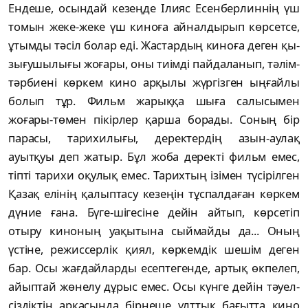
Ендеше, осындай кезеңде Ілияс Есенберлиннің үш
томын жеке-жеке үш киноға айналдырып көрсетсе,
ұтымды тә­сіл болар еді. Жастардың киноға деген қы­
зы­ғушылығы жоғары, оны тиімді пайдаланып, тәлім-
тәрбиені көркем кино арқылы жүр­гізген ыңғайлы
болып тұр. Фильм жарыққа шыға салысымен
жоғары-төмен пікірлер қар­ша борады. Соның бір
парасы, тарихи­лы­ғы, деректердің азын-аулақ
ауытқуы деп жа­тыр. Бұл жоба деректі фильм емес,
тіпті та­рихи оқулық емес. Тарихтың ізімен түсіріл­ген
Қазақ елінің қалыптасу кезеңін тұспалдаған көр­кем
дүние ғана. Бүге-шігесіне дейін ай­тып, көрсетіп
отыру киноның уақытына сый­майды да... Оның
үстіне, режиссерлік қиял, көркемдік шешім деген
бар. Осы жағ­дайларды есептегенде, артық өкпелеп,
айып­тай жөнелу дұрыс емес. Осы күнге дейін тәуел­
сіздіктің арқасында бірнеше ұлттық бағыт­та кино