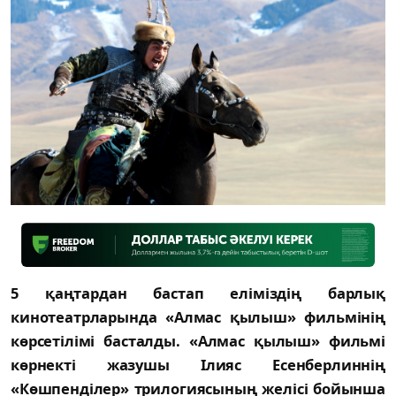
5 қаңтардан бастап еліміздің барлық
кинотеатрларында «Алмас қылыш» фильмінің
көрсетілімі басталды. «Алмас қылыш» фильмі
көрнекті жазушы Ілияс Есенберлиннің
«Көшпенділер» трилогиясының желісі бойынша