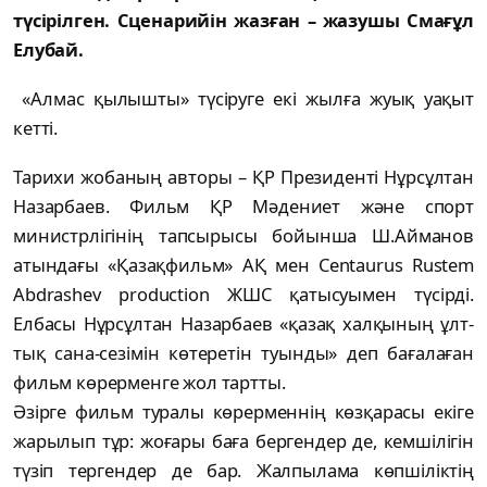
түсірілген. Сценарийін жазған – жазушы Смағұл
Елубай.
«Алмас қылышты» түсіруге екі жылға жуық уақыт
кетті.
Тарихи жобаның авторы – ҚР Президенті Нұрсұлтан
Назарбаев. Фильм ҚР Мәдениет және спорт
министрлігінің тапсырысы бо­йын­ша Ш.Айманов
атындағы «Қазақфильм» АҚ мен Centaurus Rustem
Abdrashev production ЖШС қатысуымен түсірді.
Елбасы Нұрсұлтан Назарбаев «қазақ халқының ұлт­
тық сана-сезімін көтеретін туынды» деп ба­ғалаған
фильм көрерменге жол тартты.
Әзірге фильм туралы көрерменнің көз­қарасы екіге
жарылып тұр: жоғары баға бер­ген­дер де, кемшілігін
түзіп тергендер де бар. Жалпылама көпшіліктің