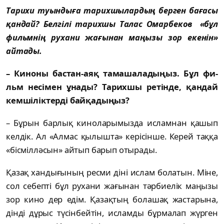
Тарихи туындыға тарихшылардың берген ба­ғасы
қандай? Белгілі тарихшы Талас Омар­бе­ков «бұл
фильмнің рухани жағынан маңызы зор екенін»
айтады.
– Киноны бастан-аяқ тамашаладыңыз. Бұл фи­
льм несімен ұнады? Тарихшы ретінде, қан­дай
кемшіліктерді байқадыңыз?
– Бұрын барлық киноларымызда ислам­нан қашып
келдік. Ал «Алмас қылышта» кері­сінше. Керей таққа
«бісмілләсын» айтып ба­рып отырады.
Қазақ хандығының ресми діні ислам бо­латын. Міне,
сол себепті бұл рухани жағынан тәр­биелік маңызы
зор кино дер едім. Қазақ­тың болашақ жастарына,
дінді дұрыс түсін­бей­тін, исламды бұрмалап жүрген