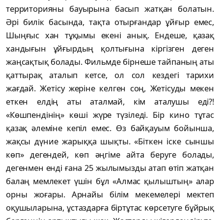
территорияны бауырына басып жат­қан болатын.
Әрі билік басында, тақта отыр­ғандар ұйғыр емес,
Шыңғыс хан тұқымы екені анық. Ендеше, қазақ
хандығын ұйғыр­дың қолтығына кіргізген деген
жаңсақтық болады. Фильмде бірнеше тайпаның аты
қаттырақ аталып кетсе, ол сол кездегі тарихи
жағдай. Жетісу жеріне келген соң, Жетісуды мекен
еткен елдің аты аталмай, кім аталушы еді?!
«Көшпендінің» көші жүре түзіледі. Бір кино тұтас
қазақ әлеміне кепіл емес. Өз бай­қауым бойынша,
жақсы дүние жарыққа шықты. «Біткен іске сыншы
көп» дегендей, көп әңгіме айта беруге болады,
дегенмен енді ғана 25 жылымызды атап өтіп жатқан
балаң мемлекет үшін бұл «Алмас қылыштың» алар
орны жоғары. Арнайы білім мекемелері мек­теп
оқушыларына, ұстаздарға біртұтас көр­сетуге бұйрық