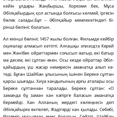
кейін ұлдары Жаң­быршы, Хорезми бек, Мұса
Әбілқайыр­дың қол астында болғысы келмей, іргесін
бө­лек салады.Бұл – Әбілқайыр мемлекетіндегі бі­
рінші бөлініс болатын.
Ал екінші бөлініс 1457 жылы болған. Фи­льм­де кейбір
оқиғалар алмасып кетіпті. Ал­ғашқы эпизодта Керей
мен Жәнібек ой­рат­тармен соғысып жатыр, екі батыр
ма десем, екі сұлтан екен. Осы кезде ойраттар Әбіл­
қайыр­дың үш жасар немересін аманатқа алып ке­
теді. Бұған Шайбан ұлысының ішінен Бе­ре­ке сұлтан
қарсы шығады. Хиуа хандығының арғы аталары осы
Береке сұлтаннан таралады. Береке сұлтан: «О
заманда бұ заман хан кә­пір­ге баласын аманатқа
бермейді. Хан Ал­ланың жердегі көлеңкесі» деп
Әбілқайырға өк­пелеп, Жәдігерді хан қылады. Себебі,
Өз­те­мір мұсылман емес болатын. Сөйтіп, Шай­бан