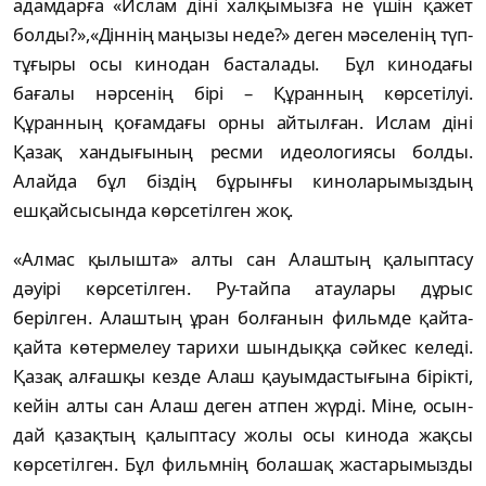
адамдарға «Ислам діні халқымызға не үшін қажет
бол­ды?»,«Діннің маңызы неде?» деген мәселенің түп-
тұғыры осы кинодан басталады. Бұл кино­дағы
бағалы нәрсенің бірі – Құранның көр­сетілуі.
Құранның қоғамдағы орны айтыл­ған. Ислам діні
Қазақ хандығының ресми идео­логиясы болды.
Алайда бұл біздің бұрын­ғы киноларымыздың
ешқайсысында көр­се­тіл­ген жоқ.
«Алмас қылышта» алты сан Алаштың қа­лыптасу
дәуірі көрсетілген. Ру-тайпа атаулары дұрыс
берілген. Алаштың ұран болғанын фильмде қайта-
қайта көтермелеу тарихи шын­­дыққа сәйкес келеді.
Қазақ алғашқы кез­­­де Алаш қауымдастығына бірікті,
кейін алты сан Алаш деген атпен жүрді. Міне, осын­
дай қазақтың қалыптасу жолы осы кинода жақ­сы
көр­сетілген. Бұл фильмнің болашақ жастары­мыз­ды