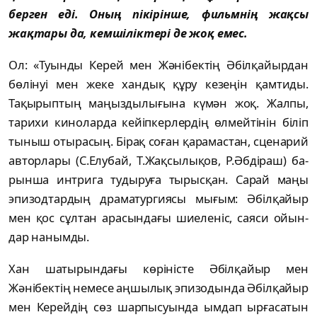
берген еді. Оның пікірінше, фильм­нің жақсы
жақтары да, кемшіліктері де жоқ емес.
Ол: «Туынды Керей мен Жәнібектің Әбіл­қайыр­дан
бөлінуі мен жеке хандық құру ке­зеңін қамтиды.
Тақырыптың маңыздылығына күмән жоқ. Жалпы,
тарихи киноларда кейіп­керлердің өлмейтінін біліп
тыныш отырасың. Бі­рақ соған қарамастан, сценарий
авторлары (С.Елубай, Т.Жақсылықов, Р.Әбдіраш) ба­
рын­­ша интрига тудыруға тырысқан. Сарай маңы
эпизодтардың драматур­гия­сы мы­ғым: Әбілқайыр
мен қос сұл­тан арасын­да­ғы шиеленіс, саяси ойын­
дар наным­ды.
Хан шатырындағы көріністе Әбіл­қайыр мен
Жәнібектің немесе аң­шылық эпизодында Әбілқайыр
мен Керейдің сөз шарпысуында ым­дап ырғасатын