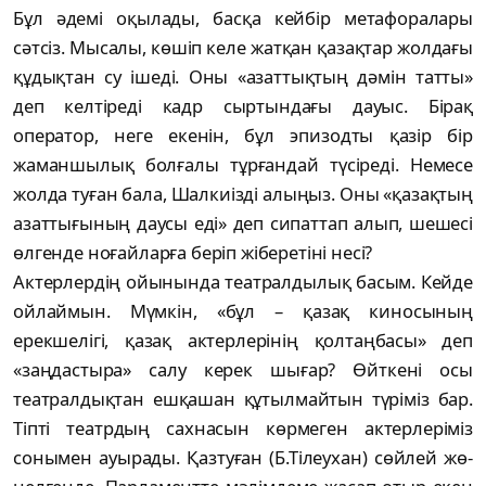
Бұл әдемі оқы­лады, басқа кейбір метафоралары
сәтсіз. Мы­салы, көшіп келе жатқан қазақтар жол­дағы
құдықтан су ішеді. Оны «азаттықтың дә­мін татты»
деп келтіреді кадр сыртындағы дауыс. Бірақ
оператор, неге екенін, бұл эпи­зодты қазір бір
жаманшылық болғалы тұр­ған­дай түсіреді. Немесе
жолда туған бала, Шал­киіз­ді алыңыз. Оны «қазақтың
азаттығы­ның даусы еді» деп сипаттап алып, шешесі
өлгенде ноғайларға беріп жіберетіні несі?
Актерлердің ойынында театралдылық басым. Кейде
ойлаймын. Мүмкін, «бұл – қа­зақ киносының
ерекшелігі, қазақ актерлерінің қолтаңбасы» деп
«заңдастыра» салу керек шығар? Өйткені осы
театралдықтан ешқашан құтылмайтын түріміз бар.
Тіпті театрдың сахнасын көрмеген актерлеріміз
сонымен ауырады. Қазтуған (Б.Тілеухан) сөйлей жө­