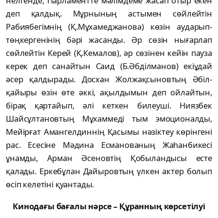
нел­генде, Парламентте мәлімдеме жасап отыр екен
деп қалдық. Мұрнының астымен сөй­лейтін
Рабиябегімнің (Қ.Мұхамеджанова) кө­зін аударып-
төңкергенінің бәрі жасанды. Әр сөзін нығарлап
сөйлейтін Керей (Қ.Ке­малов), әр сөзінен кейін пауза
керек деп са­най­тын Саид (Б.Әбділманов) екіұдай
әсер қал­дырады. Досхан Жолжақсыновтың Әбіл­
қайыры өзін өте әккі, ақылдымын деп ой­лай­тын,
бірақ қартайып, әлі кеткен би­леуші. Ниязбек
Шайсұлтановтың Мұхаммеді тым эмоционалды,
Мейірғат Амангелдиннің Қа­сымы нәзіктеу көрінгені
рас. Есесіне Мә­дина Есманованың Жаһанбикесі
ұнамды, Арман Әсеновтің Қобыландысы есте
қалады. Ер­кебұлан Дайыровтың үлкен актер болып
өсіп келетіні қуантады.
Кинодағы бағалы нәрсе – Құранның көрсетілуі