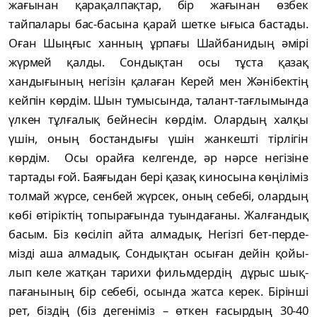
жағынан қарақалпақтар, бір жағынан өзбек
тайпалары бас-басына қарай шетке ығыса бастады.
Оған Шыңғыс ханның ұрпағы Шайбанидың әмірі
жүрмей қалды. Сон­дықтан осы тұста қазақ
хандығының негізін қа­лаған Керей мен Жәнібектің
кейпін көр­дім. Шын тумысында, талант-тағлы­мын­­да
үлкен тұлғалық бейнесін көр­дім. Олардың халқы
үшін, оның бостандығы үшін жанкешті тір­лігін
көрдім. Осы орайға кел­ген­де, әр нәрсе негізіне
тартады ғой. Баяғыдан бері қазақ кино­сы­на көңіліміз
толмай жүрсе, сенбей жүрсек, оның себебі, олар­дың
көбі өтіріктің топы­рағында туындағаны. Жал­ғандық
басым. Біз көсіліп айта алмадық. Негізгі бет-пер­де­
мізді аша алмадық. Сон­дықтан осыған дейін қойы­
лып келе жатқан тарихи фильмдердің дұрыс шық­
паға­нының бір себебі, осында жат­са керек. Бірінші
рет, біздің (біз дегеніміз – өткен ғасырдың 30-40