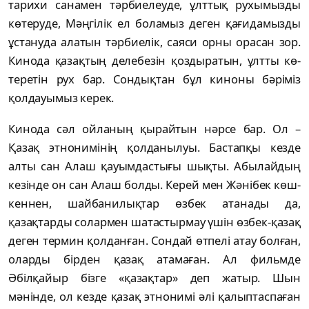
тарихи санамен тәрбиелеуде, ұлттық рухы­мызды
көтеруде, Мәңгілік ел бо­ламыз де­ген қағидамызды
ұстануда алатын тәр­­бие­лік, саяси орны орасан зор.
Кинода қа­зақтың делебезін қоздыратын, ұлтты кө­
тере­тін рух бар. Сондықтан бұл киноны бәрі­міз
қолдауы­мыз керек.
Кинода сәл ойланың қырайтын нәрсе бар. Ол –
Қазақ этнонимінің қолданылуы. Бастап­қы кезде
алты сан Алаш қауымдастығы шық­ты. Абылайдың
кезінде он сан Алаш болды. Ке­­рей мен Жәнібек көш­
кеннен, шайбани­лық­тар өзбек атанады да,
қазақтарды солар­мен шатастырмау үшін өз­бек-қазақ
деген термин қолданған. Сондай өт­пелі атау болған,
олар­ды бірден қазақ ата­ма­ған. Ал фильмде
Әбілқайыр бізге «қазақтар» деп жатыр. Шын
мәнінде, ол кезде қазақ эт­нонимі әлі қалып­тас­паған