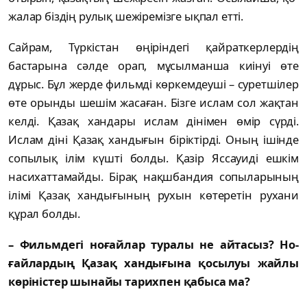
жалар біздің рулық шежіремізге ықпал етті.
Сайрам, Түркістан өңіріндегі қай­рат­керлердің
бастарына сәлде орап, мұсылманша киінуі өте
дұрыс. Бұл жерде фильмді көркем­деу­ші – суретшілер
өте орынды шешім жаса­ған. Бізге ислам сол жақтан
келді. Қазақ хан­дары ислам дінімен өмір сүрді.
Ислам діні Қа­зақ хандығын біріктірді. Оның ішінде
со­пылық ілім күшті болды. Қазір Яссауиді еш­кім
насихаттамайды. Бірақ нақшбандия со­пы­л­арының
ілімі Қазақ хандығының рухын кө­теретін рухани
құрал болды.
– Фильмдегі ноғайлар туралы не айтасыз? Но­
ғайлардың Қазақ хандығына қосылуы жай­лы
көріністер шынайы тарихпен қабыса ма?