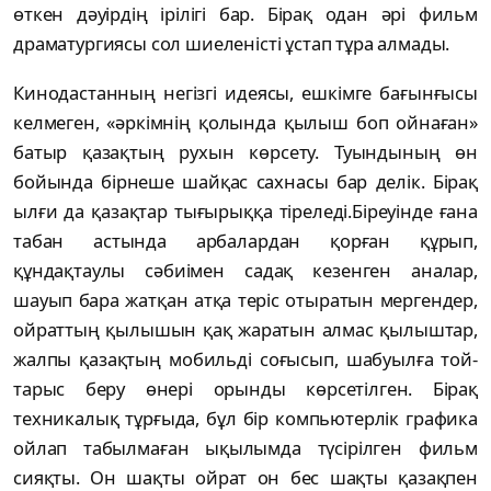
өткен дәуірдің ірілігі бар. Бірақ одан әрі фильм
драматур­гия­сы сол шиеленісті ұстап тұра ал­ма­ды.
Кинодастанның негізгі идеясы, еш­кімге бағынғысы
келмеген, «әр­кім­нің қолында қылыш боп ойнаған»
ба­тыр қазақтың рухын көрсету. Туын­ды­ның өн
бойында бірнеше шайқас сахнасы бар делік. Бірақ
ылғи да қазақтар тығырық­қа тіреледі.Біреуінде ғана
табан астында ар­ба­лардан қорған құрып,
құндақтаулы сә­биі­мен садақ ке­зенген аналар,
шауып бара жат­­қан атқа теріс отыратын мергендер,
ой­рат­­тың қылы­шын қақ жаратын алмас қы­лыш­тар,
жалпы қазақтың мобильді соғысып, шабуылға той­
тарыс беру өнері орынды көрсетілген. Бірақ
техникалық тұрғыда, бұл бір компьютерлік графика
ойлап табылмаған ықылымда тү­сірілген фильм
сияқты. Он шақ­ты ойрат он бес шақты қазақпен