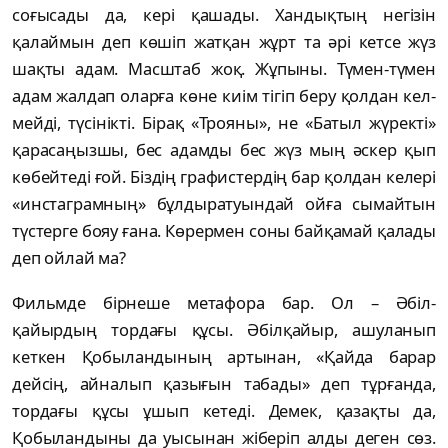
соғысады да, кері қа­ша­ды. Хан­дықтың негізін
қалаймын деп көшіп жат­қан жұрт та әрі кетсе жүз
шақты адам. Мас­ш­таб жоқ. Жұпыны. Түмен-түмен
адам­ жал­дап оларға көне киім тігіп беру қол­дан­ кел­­
мейді, түсінікті. Бірақ «Трояны», не «Ба­тыл ­­жүрек­ті»
қарасаңызшы, бес адамды бес жүз­ мың әскер қып
көбейтеді ғой. Біздің гра­фистердің бар қолдан келері
«инстаграм­ның» бұлдыра­туын­дай ойға сымайтын
түс­тер­ге бояу ғана. Көрер­мен соны байқамай қа­лады
деп ойлай ма?
Фильмде бірнеше метафора бар. Ол – Әбіл­
қайырдың тордағы құсы. Әбілқайыр, ашуланып
кеткен Қобыландының артынан, «Қай­да барар
дейсің, айналып қазығын та­бады» деп тұрғанда,
тордағы құсы ұшып ке­теді. Демек, қазақты да,
Қобыландыны да уы­сынан жіберіп алды деген сөз.