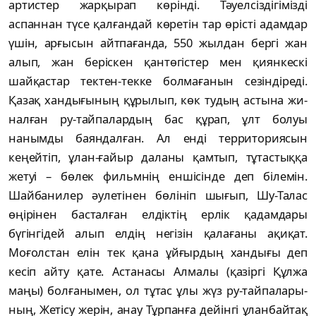
артистер жарқырап көрінді. Тәуел­сіздігімізді
аспаннан түсе қалғандай көретін тар өрісті адамдар
үшін, арғысын айтпағанда, 550 жылдан бергі жан
алып, жан беріскен қан­төгістер мен қиянкескі
шайқастар тектен-тек­ке болмағанын сезіндіреді.
Қазақ хан­дығының құрылып, көк тудың астына жи­
налған ру-тайпалардың бас құрап, ұлт болуы
нанымды баяндалған. Ал енді территориясын
кеңейтіп, ұлан-ғайыр даланы қамтып, тұтас­тыққа
жетуі – бөлек фильмнің еншісінде деп білемін.
Шайбанилер әулетінен бөлініп шы­ғып, Шу-Талас
өңірінен басталған елдіктің ер­лік қадамдары
бүгінгідей алып елдің негізін қалағаны ақиқат.
Моғолстан елін тек қана ұй­ғыр­дың хандығы деп
кесіп айту қате. Астанасы Алмалы (қазіргі Құлжа
маңы) болға­ны­мен, ол тұтас ұлы жүз ру-тайпалары­
ның, Жетісу жерін, анау Тұрпанға дейінгі ұланбайтақ