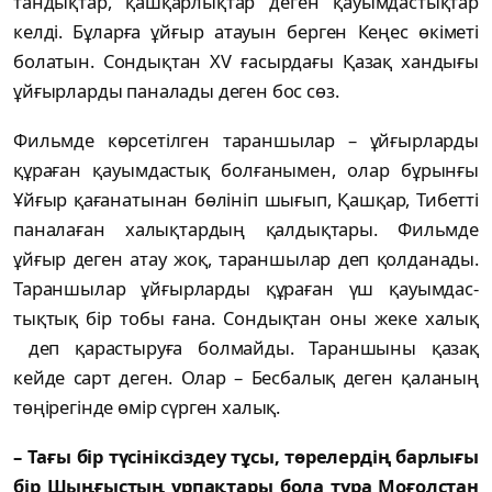
тандықтар, қашқарлықтар деген қауым­дас­тықтар
келді. Бұларға ұйғыр атауын берген Кеңес өкіметі
болатын. Сондықтан ХV ғасыр­дағы Қазақ хандығы
ұйғырларды паналады деген бос сөз.
Фильмде көрсетілген тараншылар – ұй­ғырларды
құраған қауымдастық болғанымен, олар бұрынғы
Ұйғыр қағанатынан бөлініп шығып, Қашқар, Тибетті
паналаған халық­тардың қалдықтары. Фильмде
ұйғыр деген атау жоқ, тараншылар деп қолданады.
Таран­шылар ұйғырларды құраған үш қауым­дас­
тықтық бір тобы ғана. Сондықтан оны жеке ха­лық
деп қарастыруға болмайды. Таран­шы­ны қазақ
кейде сарт деген. Олар – Бесбалық деген қаланың
төңірегінде өмір сүрген халық.
– Тағы бір түсініксіздеу тұсы, төрелердің бар­лығы
бір Шыңғыстың ұрпақтары бола тұра Мо­ғолстан