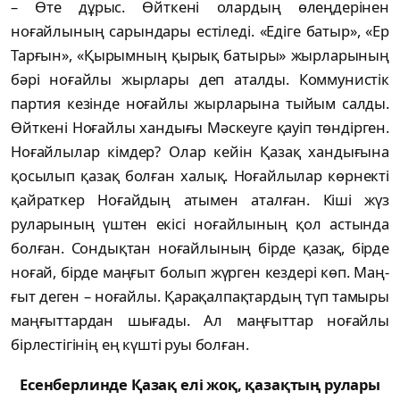
– Өте дұрыс. Өйткені олардың өлеңдері­нен
ноғайлының сарындары естіледі. «Едіге ба­тыр», «Ер
Тарғын», «Қырымның қырық ба­тыры» жырларының
бәрі ноғайлы жырлары деп аталды. Коммунистік
партия кезінде но­ғай­лы жырларына тыйым салды.
Өйткені Но­ғайлы хандығы Мәскеуге қауіп төндірген.
Но­ғайлылар кімдер? Олар кейін Қазақ хан­дығына
қосылып қазақ болған халық. Но­ғайлылар көрнекті
қайраткер Ноғайдың аты­мен аталған. Кіші жүз
руларының үштен екі­сі ноғайлының қол астында
болған. Сон­дықтан ноғайлының бірде қазақ, бірде
ноғай, бір­де маңғыт болып жүрген кездері көп. Маң­
ғыт деген – ноғайлы. Қарақалпақтардың түп тамыры
маңғыттардан шығады. Ал маңғыттар но­ғайлы
бірлестігінің ең күшті руы болған.
Есенберлинде Қазақ елі жоқ, қазақтың рулары