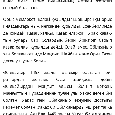
кінәсі емес. Тарих ғылым­ы­ның жет­кен жетістігі
сондай болатын.
Орыс мемлекеті қалай құрылды? Ша­шы­раңқы орыс
княз­дық­тарының негізінде құ­рыл­ды. Есен­бер­линде
де сон­­дай, қазақ халқы, Қа­­зақ елі жоқ. Бірақ қа­зақ­
тың рулары бар. Со­лар­дың бәрін бірік­­тіріп барып
қазақ халқы құ­рылды дейді. Олай емес. Әбілқайыр
хан бол­ған ке­зін­де Маң­ғыт, Шай­­­бан және Орда Ежен
деген үш ұлыс бол­ды.
Әбілқайыр 1457 жылы Өзтемір бастаған ой­
раттардан жеңілді. Осы шайқасқа дейін
Әбілқайырдан Маңғыт ұлысы бөлініп кеткен.
Маңғыттың Нұраддиннен туған ұлы Уақас деген биі
болған. Уақас пен Әбілқайыр екеуі­нің достығы
керемет болған. Уақас би Әбіл­қайырды үш рет таққа
отырғызған. Алайда 1449 жылы Уақас би өлгеннен