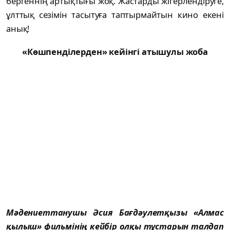
бергеннің артықтығы жоқ. Жас­тарды жігерлендіруге,
ұлттық сезімін та­сытуға таптырмайтын кино екені
анық!
«Көшпенділерден» кейінгі атышулы жоба
Мәдениеттанушы Әсия Бағдәулетқызы «Ал­мас
қылыш» фильмінің кейбір олқы тұс­та­рын талдап