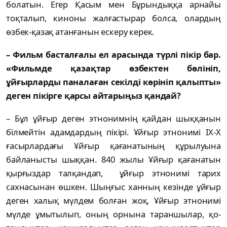
болатын. Егер Қа­­сым мен Бұрын­дыққа арнайы
тоқталып, ки­­ноны жалғастырар болса, олардың
өзбек-қа­зақ атанғанын ескеру керек.
– Фильм басталғалы ел арасында түрлі пі­кір бар.
«Фильмде қазақтар өзбектен бөлініп,
ұйғырларды паналаған секілді көрініп қалыпты»
деген пікірге қарсы айтарыңыз қандай?
– Бұл ұйғыр деген этнонимнің қайдан шық­қанын
білмейтін адамдардың пікірі. Ұй­ғыр этнонимі ІХ-Х
ғасырлардағы Ұйғыр қа­ғанатының құрылуына
байланысты шыққан. 840 жылы Ұйғыр қағанатын
қырғыздар тал­қандап, ұйғыр этнонимі тарих
сахнасынан өш­кен. Шыңғыс ханның кезінде ұйғыр
деген ха­лық мүлдем болған жоқ. Ұйғыр этнонимі
мүл­де ұмытылып, оның орнына тараншылар, қо­