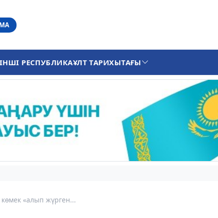
АМА
ІНШІ РЕСПУБЛИКА
ҰЛТ ТАРИХЫ
ТАҒЫ
 көмек «алып жүрген...