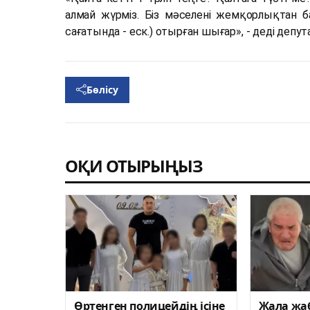
алмай жүрміз. Біз мәселені жемқорлықтан б
сағатында - еск.) отырған шығар», - деді депут
Бөлісу
ОҚИ ОТЫРЫҢЫЗ
Өртенген полицейдің ісіне
Жала жа