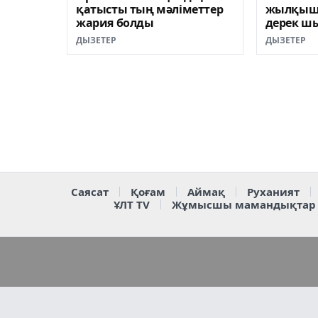
қатысты тың мәліметтер
жылқышы
жария болды
дерек ш
ДЫЗЕТЕР
ДЫЗЕТЕР
Саясат
Қоғам
Аймақ
Руханият
ҰЛТ TV
Жұмысшы мамандықтар