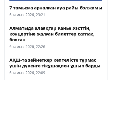
7 тамызға арналған ауа райы болжамы
6 тамыз, 2026, 23:21
Алматыда алаяқтар Канье Уэсттің
концертіне жалған билеттер сатпақ
болған
6 тамыз, 2026, 22:26
АҚШ-та зейнеткер кептелісте тұрмас
үшін дүкенге тікұшақпен ұшып барды
6 тамыз, 2026, 22:09