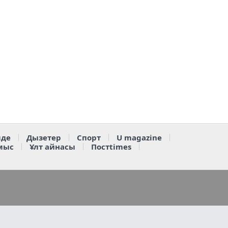
де
Дызетер
Спорт
U magazine
мыс
Ұлт айнасы
Постtimes