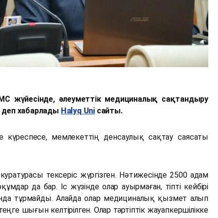
С жүйесінде, әлеуметтік медициналық сақтандыру
 деп хабарлады
Halyq Uni
сайты.
е күреспесе, мемлекеттің денсаулық сақтау саясаты
уратурасы тексеріс жүргізген. Нәтижесінде 2500 адам
ұмдар да бар. Іс жүзінде олар ауырмаған, тіпті кейбірі
ында тұрмайды. Алайда олар медициналық қызмет алып
ңге шығын келтірілген. Олар тәртіптік жауапкершілікке