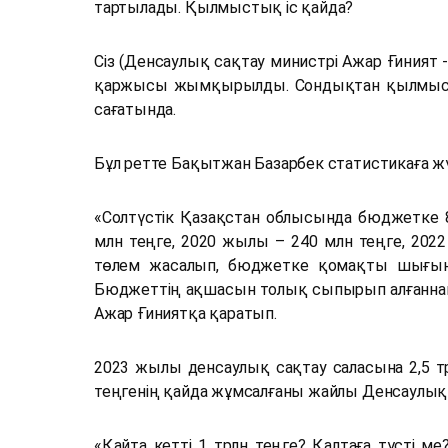
тартылады. Қылмыстық іс қайда?
Сіз (Денсаулық сақтау министрі Ажар Ғиният 
қаржысы жымқырылды. Сондықтан қылмыстық і
сағатында.
Бұл ретте Бақытжан Базарбек статистикаға жүг
«Солтүстік Қазақстан облысында бюджетке 
млн теңге, 2020 жылы – 240 млн теңге, 20
төлем жасалып, бюджетке қомақты шығын к
Бюджеттің ақшасын толық сыпырып алғаннан к
Ажар Ғиниятқа қаратып.
2023 жылы денсаулық сақтау саласына 2,5 тр
теңгенің қайда жұмсалғаны жайлы Денсаулық са
«Қайта кетті 1 трлн теңге? Қалтаға түсті ме