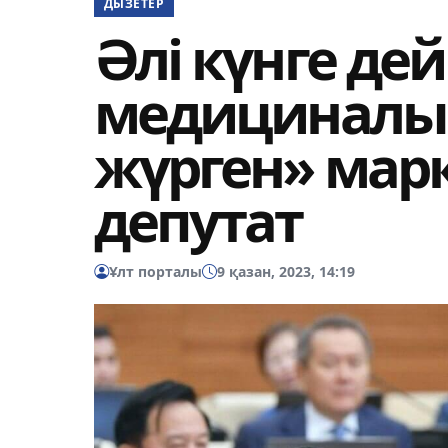
ДЫЗЕТЕР
Әлі күнге дей
медициналы
жүрген» марқ
депутат
Ұлт порталы
9 қазан, 2023, 14:19