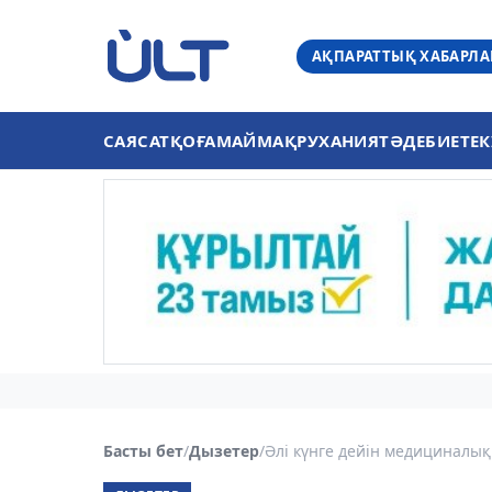
АҚПАРАТТЫҚ ХАБАРЛ
САЯСАТ
ҚОҒАМ
АЙМАҚ
РУХАНИЯТ
ӘДЕБИЕТ
ЕК
Басты бет
/
Дызетер
/
Әлі күнге дейін медициналық