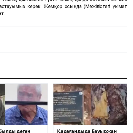
астауымыз керек. Жемқор осында (Мәжілістегі үкімет
ат.
былды деген
Қарағандыда Бауыржан