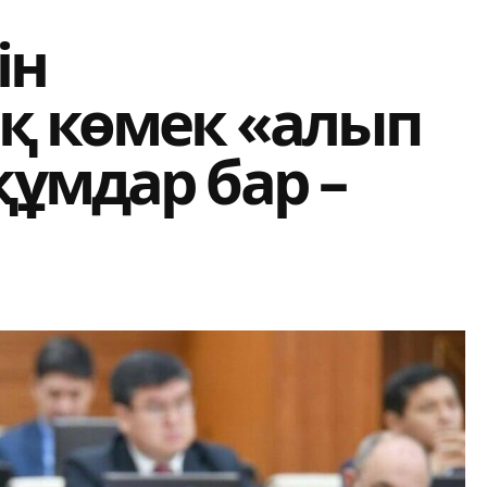
ін
қ көмек «алып
ұмдар бар –