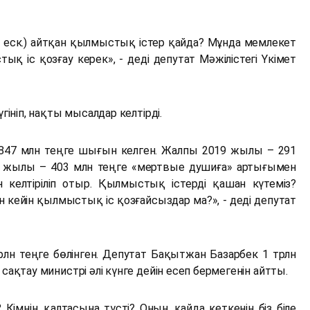
- еск.) айтқан қылмыстық істер қайда? Мұнда мемлекет
с қозғау керек», - деді депутат Мәжілістегі Үкімет
ініп, нақты мысалдар келтірді.
847 млн теңге шығын келген. Жалпы 2019 жылы – 291
22 жылы – 403 млн теңге «мертвые душиға» артығымен
елтіріліп отыр. Қылмыстық істерді қашан күтеміз?
ейін қылмыстық іс қозғайсыздар ма?», - деді депутат
лн теңге бөлінген. Депутат Бақытжан Базарбек 1 трлн
қтау министрі әлі күнге дейін есеп бермегенін айтты.
? Кімнің қалтасына түсті? Оның қайда кеткенін біз біле