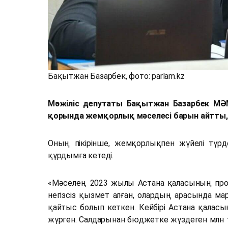
Бақытжан Базарбек, фото: parlam.kz
Мәжіліс депутаты Бақытжан Базарбек МӘМ
қорында жемқорлық мәселесі барын айтты,
Оның пікірінше, жемқорлықпен жүйелі түрд
құрдымға кетеді.
«Мәселен, 2023 жылы Астана қаласының прок
негізсіз қызмет алған, олардың арасында марқ
қайтыс болып кеткен. Кейбірі Астана қалас
жүрген. Салдарынан бюджетке жүздеген млн те