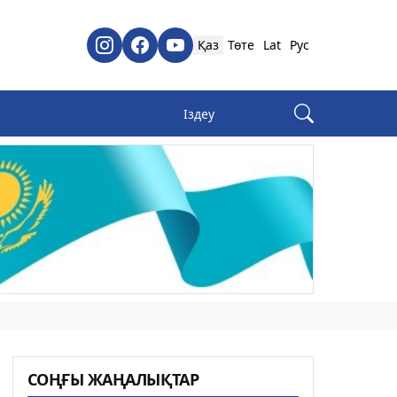
Қаз
Төте
Lat
Рус
СОҢҒЫ ЖАҢАЛЫҚТАР