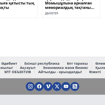
ға қатысты тың
Момышұлына арналған
ықты
мемориалдық тақтаны
таспен ұрып сындырған
ДЫЗЕТЕР
Әдебиет
Екінші республика
Ұлт тарихы
Әлем
 жылы!
Ақсауыт
Экономика және бизнес
Қыл
ҰЛТ ОБЪЕКТИВ
Айтылды - орындалды!
Өзекті