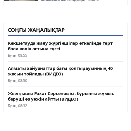
СОҢҒЫ ЖАҢАЛЫҚТАР
Көкшетауда жаяу жүргіншілер өткелінде төрт
бала көлік астына түсті
Бүгін, 08:55
Алматы хайуанаттар бағы қолтырауынның 40
жасын тойлады (ВИДЕО)
Бүгін, 08:50
Жылқышы Рахат Сәрсенов ісі: бұрынғы жұмыс
беруші өз уәжін айтты (ВИДЕО)
Бүгін, 08:32