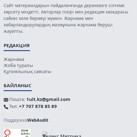
Сайт материалдарын пайдаланғанда дереккөзге сілтеме
көрсету міндетті. Авторлар пікірі мен редакция көзқарасы
сәйкес келе бермеуі мүмкін. Жарнама мен
хабарландырулардың мазмұнына жарнама беруші
жауапты.
РЕДАКЦИЯ
Жарнама
Жоба туралы
Құпиялылық саясаты
БАЙЛАНЫС
Пошта:
1ult.kz@gmail.com
Тел:
+7 707 878 85 89
Поддержка
WebAudit