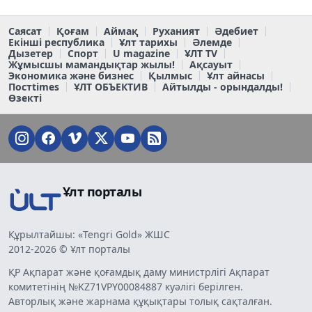
Саясат
Қоғам
Аймақ
Руханият
Әдебиет
Екінші республика
Ұлт тарихы
Әлемде
Дызетер
Спорт
U magazine
ҰЛТ TV
Жұмысшы мамандықтар жылы!
Ақсауыт
Экономика және бизнес
Қылмыс
Ұлт айнасы
Постtimes
ҰЛТ ОБЪЕКТИВ
Айтылды - орындалды!
Өзекті
Ұлт порталы
Құрылтайшы: «Tengri Gold» ЖШС
2012-2026 © Ұлт порталы
ҚР Ақпарат және қоғамдық даму министрлігі Ақпарат
комитетінің №KZ71VPY00084887 куәлігі берілген.
Авторлық және жарнама құқықтары толық сақталған.