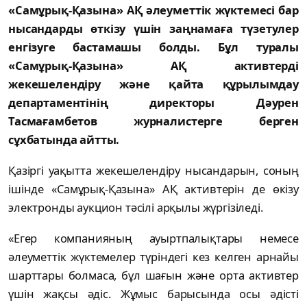
«Самұрық-Қазына» АҚ әлеуметтік жүктемесі бар
нысандарды өткізу үшін заңнамаға түзетулер
енгізуге бастамашы болды. Бұл туралы
«Самұрық-Қазына» АҚ активтерді
жекешелендіру және қайта құрылымдау
департаментінің директоры Дәурен
Тасмағамбетов журналистерге берген
сұхбатында айтты.
Қазіргі уақытта жекешелендіру нысандарын, соның
ішінде «Самұрық-Қазына» АҚ активтерін де өкізу
электронды аукцион тәсілі арқылы жүргізіледі.
«Егер компанияның ауыртпалықтары немесе
әлеуметтік жүктемелер түріндегі кез келген арнайы
шарттары болмаса, бұл шағын және орта активтер
үшін жақсы әдіс. Жұмыс барысында осы әдісті