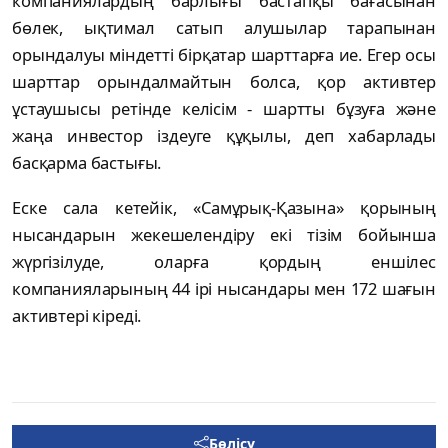
компаниялардың барлығы бастапқы бағасынан
бөлек, ықтимал сатып алушылар тарапынан
орындалуы міндетті бірқатар шарттарға ие. Егер осы
шарттар орындалмайтын болса, қор активтер
ұстаушысы ретінде келісім - шартты бұзуға және
жаңа инвестор іздеуге құқылы, деп хабарлады
басқарма бастығы.
Еске сала кетейік, «Самұрық-Қазына» қорының
нысандарын жекешелендіру екі тізім бойынша
жүргізілуде, оларға қордың еншілес
компанияларының 44 ірі нысандары мен 172 шағын
активтері кіреді.
Бөлісу