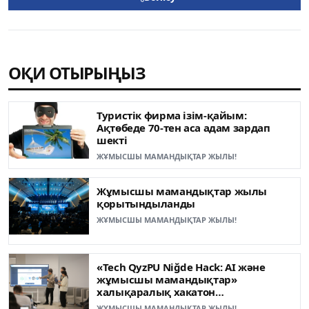
ОҚИ ОТЫРЫҢЫЗ
Туристік фирма ізім-қайым:
Ақтөбеде 70-тен аса адам зардап
шекті
ЖҰМЫСШЫ МАМАНДЫҚТАР ЖЫЛЫ!
Жұмысшы мамандықтар жылы
қорытындыланды
ЖҰМЫСШЫ МАМАНДЫҚТАР ЖЫЛЫ!
«Tech QyzPU Niğde Hack: AI және
жұмысшы мамандықтар»
халықаралық хакатон
жеңімпаздары анықталды
ЖҰМЫСШЫ МАМАНДЫҚТАР ЖЫЛЫ!