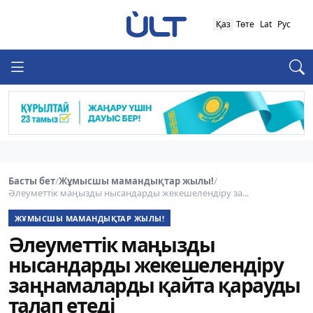
Қаз
Төте
Lat
Рус
Басты бет
/
Жұмысшы мамандықтар жылы!
/
Әлеуметтік маңызды нысандарды жекешелендіру за...
ЖҰМЫСШЫ МАМАНДЫҚТАР ЖЫЛЫ!
Әлеуметтік маңызды
нысандарды жекешелендіру
заңнамаларды қайта қарауды
талап етеді