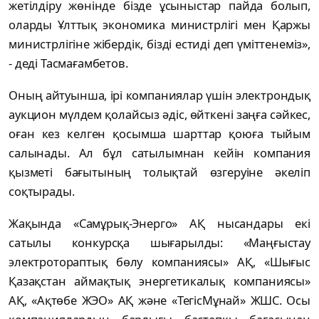
жетілдіру жөнінде бізде ұсыныстар пайда болып,
оларды Ұлттық экономика министрлігі мен Қаржы
министрлігіне жібердік, бізді естиді деп үміттенеміз»,
- деді Тасмағамбетов.
Оның айтуынша, ірі компаниялар үшін электрондық
аукцион мүлдем қолайсыз әдіс, өйткені заңға сәйкес,
оған кез келген қосымша шарттар қоюға тыйым
салынады. Ал бұл сатылымнан кейін компания
қызметі бағытының толықтай өзгеруіне әкеліп
соқтырады.
Жақында «Самұрық-Энерго» АҚ нысандары екі
сатылы конкурсқа шығарылды: «Маңғыстау
электротораптық бөлу компаниясы» АҚ, «Шығыс
Қазақстан аймақтық энергетикалық компаниясы»
АҚ, «Ақтөбе ЖЭО» АҚ және «ТегісМұнай» ЖШС. Осы