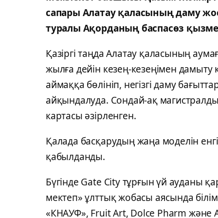
сапары Алатау қаласының даму жо
туралы Ақорданың баспасөз қызме
Қазіргі таңда Алатау қаласының аум
жылға дейін кезең-кезеңімен дамыту 
аймаққа бөлініп, негізгі даму бағытт
айқындалуда. Сондай-ақ магистралд
картасы әзірленген.
Қалада басқарудың жаңа моделін енгі
қабылданды.
Бүгінде Gate City тұрғын үй ауданы 
мектеп» ұлттық жобасы аясында білі
«КНАУФ», Fruit Art, Dolce Pharm және