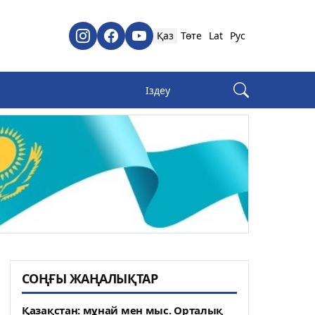
Қаз
Төте
Lat
Рус
СОҢҒЫ ЖАҢАЛЫҚТАР
Қазақстан: мұнай мен мыс. Орталық