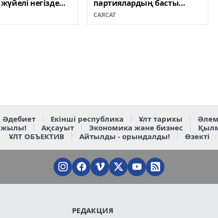
жүйелі негізде
партиялардың басты
леді – «Sarap»
аудиториясына айналды
САЯСАТ
ң сарапшылары
Әдебиет
Екінші республика
Ұлт тарихы
Әлем
 жылы!
Ақсауыт
Экономика және бизнес
Қыл
ҰЛТ ОБЪЕКТИВ
Айтылды - орындалды!
Өзекті
РЕДАКЦИЯ