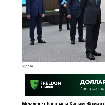
Ақорда
Мемлекет басшысы Қасым-Жомарт