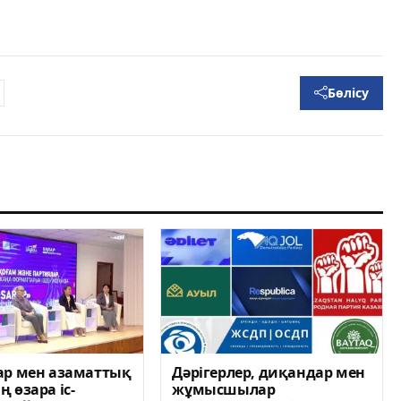
Бөлісу
ар мен азаматтық
Дәрігерлер, диқандар мен
 өзара іс-
жұмысшылар