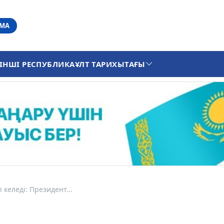
АМА
ІНШІ РЕСПУБЛИКА
ҰЛТ ТАРИХЫ
ТАҒЫ
келеді: Президент...