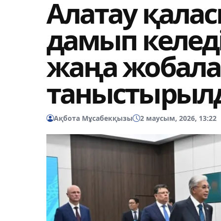
Алатау қала
дамып келеді
жаңа жобала
таныстырыл
Ақбота Мұсабекқызы
2 маусым, 2026, 13:22