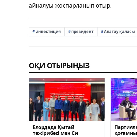
айналуы жоспарланып отыр.
инвестиция
президент
Алатау қаласы
ОҚИ ОТЫРЫҢЫЗ
Елордада Қытай
Партиял
тәжірибесі мен Си
қоғамның