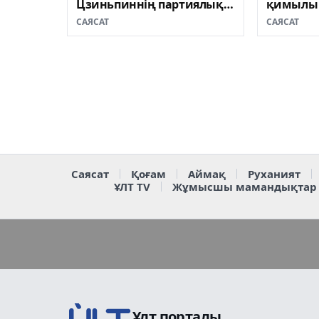
Цзиньпиннің партиялық
қимылы 
құрылыс идеялары
артып ке
САЯСАТ
САЯСАТ
талқыланды
клубыны
Саясат
Қоғам
Аймақ
Руханият
ҰЛТ TV
Жұмысшы мамандықтар
Ұлт порталы