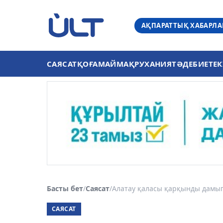
АҚПАРАТТЫҚ ХАБАРЛ
САЯСАТ
ҚОҒАМ
АЙМАҚ
РУХАНИЯТ
ӘДЕБИЕТ
ЕК
Басты бет
/
Саясат
/
Алатау қаласы қарқынды дамып 
САЯСАТ