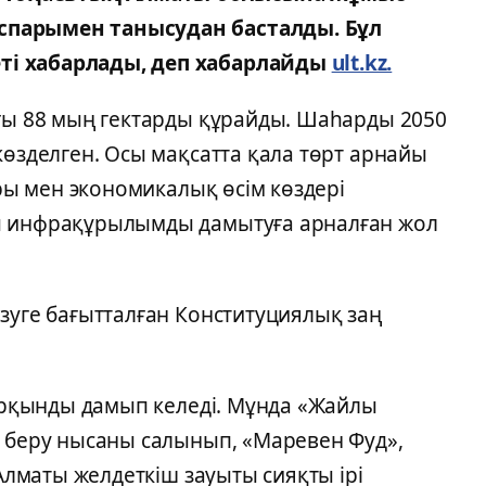
спарымен танысудан басталды. Бұл
ті хабарлады, деп хабарлайды
ult.kz.
ағы 88 мың гектарды құрайды. Шаһарды 2050
көзделген. Осы мақсатта қала төрт арнайы
ары мен экономикалық өсім көздері
ы инфрақұрылымды дамытуға арналған жол
зуге бағытталған Конституциялық заң
қарқынды дамып келеді. Мұнда «Жайлы
м беру нысаны салынып, «Маревен Фуд»,
 Алматы желдеткіш зауыты сияқты ірі