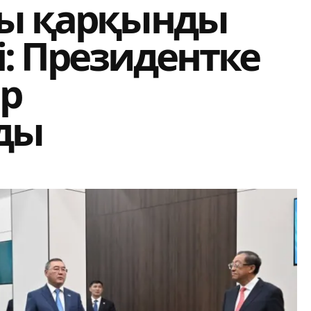
сы қарқынды
: Президентке
р
ды