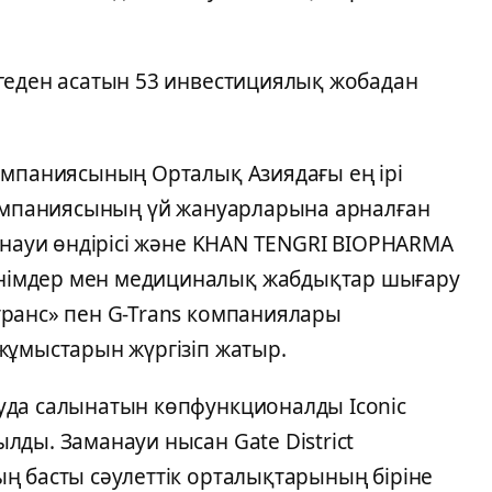
геден асатын 53 инвестициялық жобадан
омпаниясының Орталық Азиядағы ең ірі
компаниясының үй жануарларына арналған
анауи өндірісі және KHAN TENGRI BIOPHARMA
імдер мен медициналық жабдықтар шығару
ранс» пен G-Trans компаниялары
жұмыстарын жүргізіп жатыр.
уда салынатын көпфункционалды Iconic
ды. Заманауи нысан Gate District
ң басты сәулеттік орталықтарының біріне