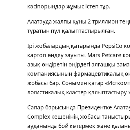
кәсіпорындар жұмыс істеп тұр.
Алатауда жалпы құны 2 триллион тең
тұратын пул қалыптастырылған.
Ірі жобалардың қатарында PepsiCo к
картоп өңдеу зауыты, Mars Petcare 
азық өндіретін өңірдегі алғашқы зам
компаниясының фармацевтикалық өн
жобасы бар. Сонымен қатар «Исткомт
логистикалық кластер қалыптастыру 
Сапар барысында Президентке Алата
Complex кешенінің жобасы таныстырыл
ауданында бой көтермек және қаланы