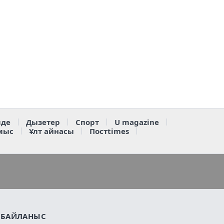
де
Дызетер
Спорт
U magazine
мыс
Ұлт айнасы
Постtimes
БАЙЛАНЫС