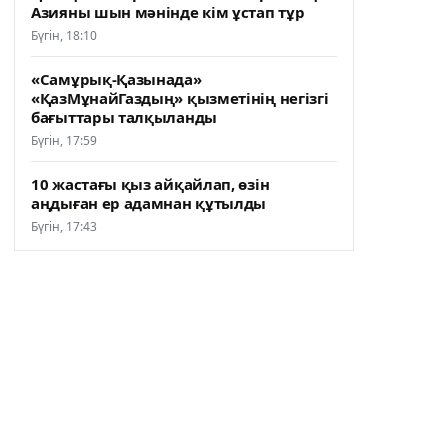
Азияны шын мәнінде кім ұстап тұр
Бүгін, 18:10
«Самұрық-Қазынада»
«ҚазМұнайГаздың» қызметінің негізгі
бағыттары талқыланды
Бүгін, 17:59
10 жастағы қыз айқайлап, өзін
аңдыған ер адамнан құтылды
Бүгін, 17:43