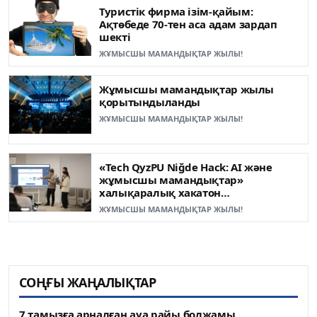
Туристік фирма ізім-қайым:
Ақтөбеде 70-тен аса адам зардап
шекті
ЖҰМЫСШЫ МАМАНДЫҚТАР ЖЫЛЫ!
Жұмысшы мамандықтар жылы
қорытындыланды
ЖҰМЫСШЫ МАМАНДЫҚТАР ЖЫЛЫ!
«Tech QyzPU Niğde Hack: AI және
жұмысшы мамандықтар»
халықаралық хакатон
жеңімпаздары анықталды
ЖҰМЫСШЫ МАМАНДЫҚТАР ЖЫЛЫ!
СОҢҒЫ ЖАҢАЛЫҚТАР
7 тамызға арналған ауа райы болжамы