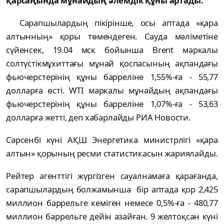
қарсаңында мұнайдың әлемдік құны артады.
Сарапшылардың пікірінше, осы аптада «қара
алтынның» қоры төмендеген. Сауда мәліметіне
сүйенсек, 19.04 мск бойынша Brent маркалы
солтүстікмұхиттағы мұнай қоспасының ақпандағы
фьючерстерінің құны барреліне 1,55%-ға - 55,77
долларға өсті. WTI маркалы мұнайдың ақпандағы
фьючерстерінің құны барреліне 1,07%-ға - 53,63
долларға жетті, деп хабарлайды РИА Новости.
Сәрсенбі күні АҚШ Энергетика министрлігі «қара
алтын» қорының ресми статистикасын жариялайды.
Рейтер агенттігі жүргізген сауалнамаға қарағанда,
сарапшылардың болжамынша бір аптада қор 2,425
миллион баррельге кеміген немесе 0,5%-ға - 480,77
миллион баррельге дейін азайған. 9 желтоқсан күні