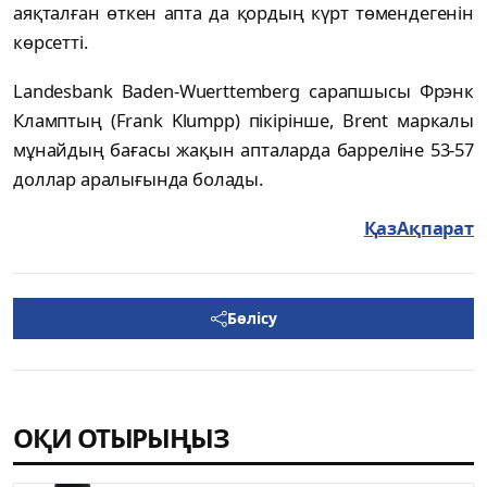
аяқталған өткен апта да қордың күрт төмендегенін
көрсетті.
Landesbank Baden-Wuerttemberg сарапшысы Фрэнк
Кламптың (Frank Klumpp) пікірінше, Brent маркалы
мұнайдың бағасы жақын апталарда барреліне 53-57
доллар аралығында болады.
ҚазАқпарат
Бөлісу
ОҚИ ОТЫРЫҢЫЗ