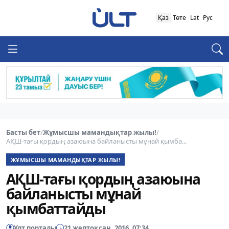
Қаз
Төте
Lat
Рус
Басты бет
/
Жұмысшы мамандықтар жылы!
/
АҚШ-тағы қордың азаюына байланысты мұнай қымба...
ЖҰМЫСШЫ МАМАНДЫҚТАР ЖЫЛЫ!
АҚШ-тағы қордың азаюына
байланысты мұнай
қымбаттайды
Ұлт порталы
21 желтоқсан, 2016, 07:34