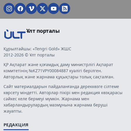
Ұлт порталы
Құрылтайшы: «Tengri Gold» ЖШС
2012-2026 © Ұлт порталы
ҚР Ақпарат және қоғамдық даму министрлігі Ақпарат
комитетінің №KZ71VPY00084887 куәлігі берілген.
Авторлық және жарнама құқықтары толық сақталған.
Сайт материалдарын пайдаланғанда дереккөзге сілтеме
көрсету міндетті. Авторлар пікірі мен редакция көзқарасы
сәйкес келе бермеуі мүмкін. Жарнама мен
хабарландырулардың мазмұнына жарнама беруші
жауапты.
РЕДАКЦИЯ