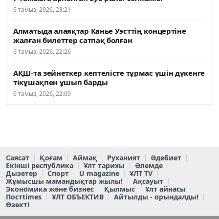
6 тамыз, 2026, 23:21
Алматыда алаяқтар Канье Уэсттің концертіне
жалған билеттер сатпақ болған
6 тамыз, 2026, 22:26
АҚШ-та зейнеткер кептелісте тұрмас үшін дүкенге
тікұшақпен ұшып барды
6 тамыз, 2026, 22:09
Саясат
Қоғам
Аймақ
Руханият
Әдебиет
Екінші республика
Ұлт тарихы
Әлемде
Дызетер
Спорт
U magazine
ҰЛТ TV
Жұмысшы мамандықтар жылы!
Ақсауыт
Экономика және бизнес
Қылмыс
Ұлт айнасы
Постtimes
ҰЛТ ОБЪЕКТИВ
Айтылды - орындалды!
Өзекті