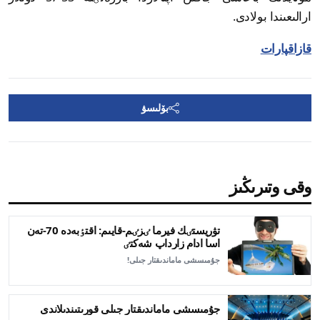
ارالىعىندا بولادى.
قازاقپارات
بۆلىسۋ
وقى وتىرىڭىز
تۋريستٸك فيرما ٸزٸم-قايىم: اقتٶبەدە 70-تەن
اسا ادام زارداپ شەكتٸ
جۇمىسشى ماماندىقتار جىلى!
جۇمىسشى ماماندىقتار جىلى قورىتىندىلاندى