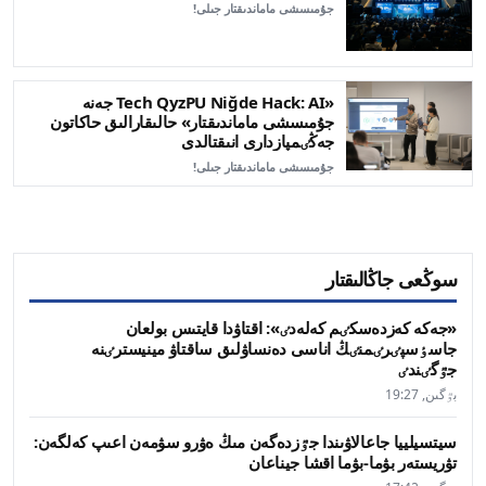
جۇمىسشى ماماندىقتار جىلى!
«Tech QyzPU Niğde Hack: AI جەنە
جۇمىسشى ماماندىقتار» حالىقارالىق حاكاتون
جەڭٸمپازدارى انىقتالدى
جۇمىسشى ماماندىقتار جىلى!
سوڭعى جاڭالىقتار
«جەكە كەزدەسكٸم كەلەدٸ»: اقتاۋدا قايتىس بولعان
جاسٶسپٸرٸمنٸڭ اناسى دەنساۋلىق ساقتاۋ مينيسترٸنە
جٷگٸندٸ
بٷگىن, 19:27
سيتسيلييا جاعالاۋىندا جٷزدەگەن مىڭ ەۋرو سۋمەن اعىپ كەلگەن:
تۋريستەر بۋما-بۋما اقشا جيناعان