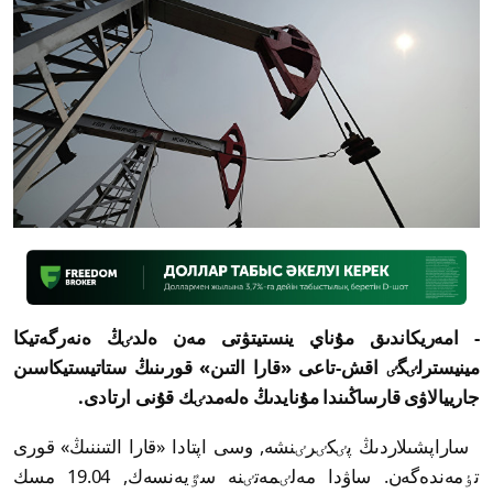
- امەريكاندىق مۇناي ينستيتۋتى مەن ەلدٸڭ ەنەرگەتيكا
مينيسترلٸگٸ اقش-تاعى «قارا التىن» قورىنىڭ ستاتيستيكاسىن
جارييالاۋى قارساڭىندا مۇنايدىڭ ەلەمدٸك قۇنى ارتادى.
ساراپشىلاردىڭ پٸكٸرٸنشە, وسى اپتادا «قارا التىننىڭ» قورى
تٶمەندەگەن. ساۋدا مەلٸمەتٸنە سٷيەنسەك, 19.04 مسك