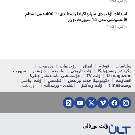
بٷگىن, 17:42
استانادا اۋقىمدى سپارتاكيادا باستالدى: 1 400-دەن استام
قاتىسۋشى مەن 14 سپورت تٷرٸ
بٷگىن, 17:21
ساياسات
قوعام
ايماق
رۋحانييات
ەدەبيەت
ەكٸنشٸ رەسپۋبليكا
ۇلت تاريحى
ەلەمدە
دىزەتەر
سپورت
U magazine
ۇلت TV
جۇمىسشى ماماندىقتار جىلى!
اقساۋىت
ەكونوميكا جەنە بيزنەس
قىلمىس
ۇلت ايناسى
پوستtimes
ۇلت وبەكتيۆ
ايتىلدى - ورىندالدى!
ٶزەكتٸ
ۇلت پورتالى