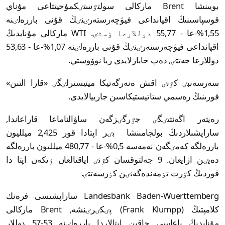
بويىنشا Brent ماركالى سولتٷستٸكمۇحيتتاعى مۇناي
قوسپاسىنىڭ اقپانداعى فيۋچەرستەرٸنٸڭ قۇنى باررەلٸنە
1,55%-عا - 55,77 دوللارعا ٶستٸ. WTI ماركالى مۇنايدىڭ
اقپانداعى فيۋچەرستەرٸنٸڭ قۇنى باررەلٸنە 1,07%-عا - 53,63
دوللارعا جەتتٸ, دەپ حابارلايدى ريا نوۆوستي.
سەرسەنبٸ كٷنٸ اقش ەنەرگەتيكا مينيسترلٸگٸ «قارا التىن»
قورىنىڭ رەسمي ستاتيستيكاسىن جارييالايدى.
رەيتەر اگەنتتٸگٸ جٷرگٸزگەن ساۋالناماعا قاراعاندا,
ساراپشىلاردىڭ بولجامىنشا بٸر اپتادا قور 2,425 ميلليون
باررەلگە كەمٸگەن نەمەسە 0,5%-عا - 480,77 ميلليون باررەلگە
دەيٸن ازايعان. 9 جەلتوقسان كٷنٸ اياقتالعان ٶتكەن اپتا دا
قوردىڭ كٷرت تٶمەندەگەنٸن كٶرسەتتٸ.
Landesbank Baden-Wuerttemberg ساراپشىسى فرەنك
كلامپتىڭ (Frank Klumpp) پٸكٸرٸنشە, Brent ماركالى
مۇنايدىڭ باعاسى جاقىن اپتالاردا باررەلٸنە 53-57 دوللار