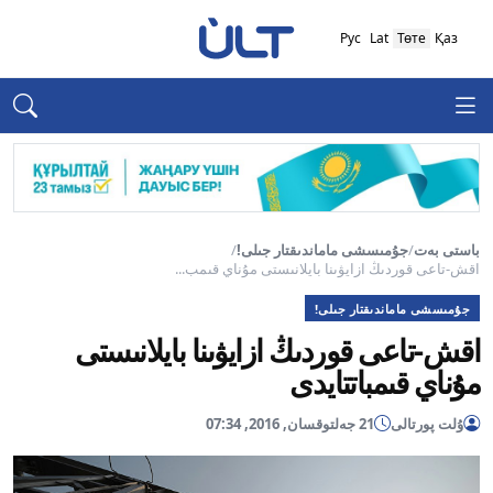
Рус
Lat
Төте
Қаз
باستى بەت
/
جۇمىسشى ماماندىقتار جىلى!
/
اقش-تاعى قوردىڭ ازايۋىنا بايلانىستى مۇناي قىمب...
جۇمىسشى ماماندىقتار جىلى!
اقش-تاعى قوردىڭ ازايۋىنا بايلانىستى
مۇناي قىمباتتايدى
ۇلت پورتالى
21 جەلتوقسان, 2016, 07:34