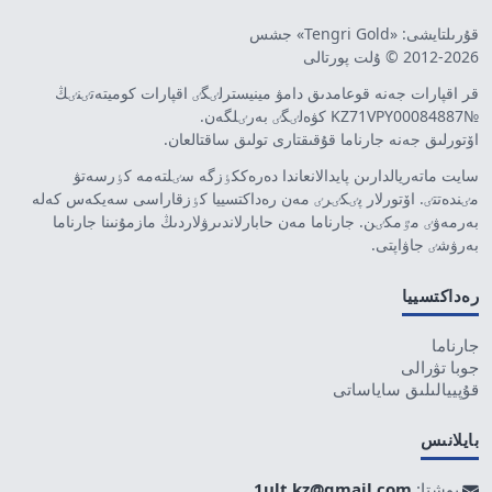
قۇرىلتايشى: «Tengri Gold» جشس
2012-2026 © ۇلت پورتالى
قر اقپارات جەنە قوعامدىق دامۋ مينيسترلٸگٸ اقپارات كوميتەتٸنٸڭ
№KZ71VPY00084887 كۋەلٸگٸ بەرٸلگەن.
اۆتورلىق جەنە جارناما قۇقىقتارى تولىق ساقتالعان.
سايت ماتەريالدارىن پايدالانعاندا دەرەككٶزگە سٸلتەمە كٶرسەتۋ
مٸندەتتٸ. اۆتورلار پٸكٸرٸ مەن رەداكتسييا كٶزقاراسى سەيكەس كەلە
بەرمەۋٸ مٷمكٸن. جارناما مەن حابارلاندىرۋلاردىڭ مازمۇنىنا جارناما
بەرۋشٸ جاۋاپتى.
رەداكتسييا
جارناما
جوبا تۋرالى
قۇپييالىلىق ساياساتى
بايلانىس
پوشتا:
1ult.kz@gmail.com