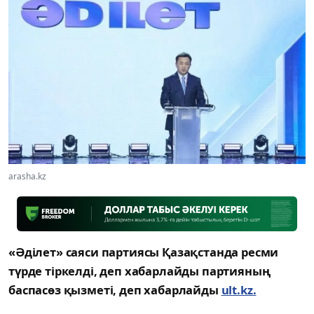
arasha.kz
«Әділет» саяси партиясы Қазақстанда ресми
түрде тіркелді, деп хабарлайды партияның
баспасөз қызметі, деп хабарлайды
ult.kz.