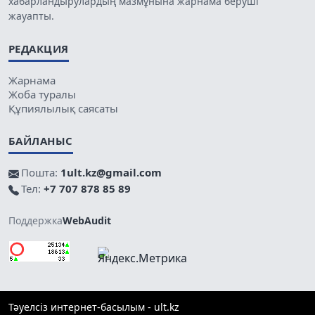
хабарландырулардың мазмұнына жарнама беруші
жауапты.
РЕДАКЦИЯ
Жарнама
Жоба туралы
Құпиялылық саясаты
БАЙЛАНЫС
Пошта:
1ult.kz@gmail.com
Тел:
+7 707 878 85 89
Поддержка
WebAudit
Тәуелсіз интернет-басылым - ult.kz