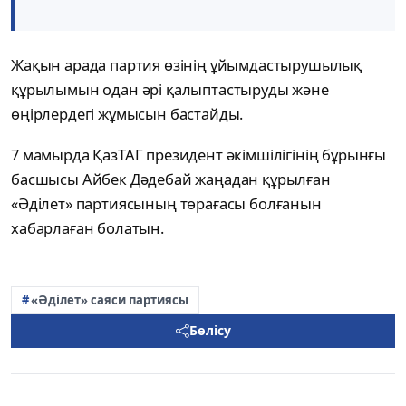
Жақын арада партия өзінің ұйымдастырушылық
құрылымын одан әрі қалыптастыруды және
өңірлердегі жұмысын бастайды.
7 мамырда ҚазТАГ президент әкімшілігінің бұрынғы
басшысы Айбек Дәдебай жаңадан құрылған
«Әділет» партиясының төрағасы болғанын
хабарлаған болатын.
«Әділет» саяси партиясы
Бөлісу