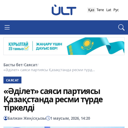
Қаз
Төте
Lat
Рус
Басты бет
/
Саясат
/
«Әділет» саяси партиясы Қазақстанда ресми түрд...
САЯСАТ
«Әділет» саяси партиясы
Қазақстанда ресми түрде
тіркелді
Балжан Жеңісқызы
1 маусым, 2026, 14:20