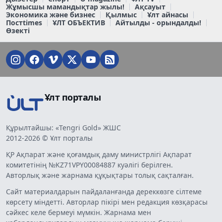
Жұмысшы мамандықтар жылы!
Ақсауыт
Экономика және бизнес
Қылмыс
Ұлт айнасы
Постtimes
ҰЛТ ОБЪЕКТИВ
Айтылды - орындалды!
Өзекті
Ұлт порталы
Құрылтайшы: «Tengri Gold» ЖШС
2012-2026 © Ұлт порталы
ҚР Ақпарат және қоғамдық даму министрлігі Ақпарат
комитетінің №KZ71VPY00084887 куәлігі берілген.
Авторлық және жарнама құқықтары толық сақталған.
Сайт материалдарын пайдаланғанда дереккөзге сілтеме
көрсету міндетті. Авторлар пікірі мен редакция көзқарасы
сәйкес келе бермеуі мүмкін. Жарнама мен