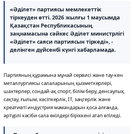
«Әділет» партиясы мемлекеттік
тіркеуден өтті. 2026 жылғы 1 маусымда
Қазақстан Республикасының
заңнамасына сәйкес Әділет министрлігі
«Әділет» саяси партиясын тіркеді», -
делінген дүйсенбі күнгі хабарламада.
Партияның құрамына мұнай сервисі және тау-кен
металлургиясы салаларының қызметкерлері,
шахтерлер, сондай-ақ спорт, білім беру, денсаулық
сақтау, ғылым, кәсіпкерлік, IT, заңгерлік және
креативті индустрия мамандарын қоса алғанда,
әртүрлі кәсіби сала өкілдері біріккені атап өтіледі.