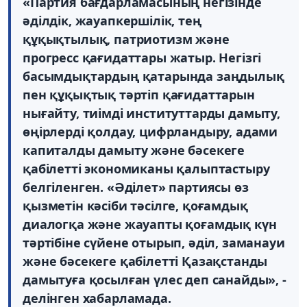
«Партия бағдарламасының негізінде
әділдік, жауапкершілік, тең
құқықтылық, патриотизм және
прогресс қағидаттары жатыр. Негізгі
басымдықтардың қатарында заңдылық
пен құқықтық тәртіп қағидаттарын
нығайту, тиімді институттарды дамыту,
өңірлерді қолдау, цифрландыру, адами
капиталды дамыту және бәсекеге
қабілетті экономиканы қалыптастыру
белгіленген. «Әділет» партиясы өз
қызметін кәсіби тәсілге, қоғамдық
диалогқа және жауапты қоғамдық күн
тәртібіне сүйене отырып, әділ, заманауи
және бәсекеге қабілетті Қазақстанды
дамытуға қосылған үлес деп санайды», -
делінген хабарламада.