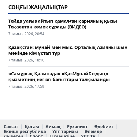
СОҢҒЫ ЖАҢАЛЫҚТАР
Тойда уағыз айтып қамалған қарияның қызы
Тоқаевтан көмек сұрады (ВИДЕО)
7 тамыз, 2026, 20:54
Қазақстан: мұнай мен мыс. Орталық Азияны шын
мәнінде кім ұстап тұр
7 тамыз, 2026, 18:10
«Самұрық-Қазынада» «ҚазМұнайГаздың»
қызметінің негізгі бағыттары талқыланды
7 тамыз, 2026, 17:59
Саясат
Қоғам
Аймақ
Руханият
Әдебиет
Екінші республика
Ұлт тарихы
Әлемде
Дызетер
Спорт
U magazine
ҰЛТ TV