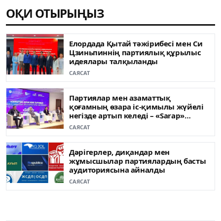
ОҚИ ОТЫРЫҢЫЗ
Елордада Қытай тәжірибесі мен Си
Цзиньпиннің партиялық құрылыс
идеялары талқыланды
САЯСАТ
Партиялар мен азаматтық
қоғамның өзара іс-қимылы жүйелі
негізде артып келеді – «Sarap»
клубының сарапшылары
САЯСАТ
Дәрігерлер, диқандар мен
жұмысшылар партиялардың басты
аудиториясына айналды
САЯСАТ