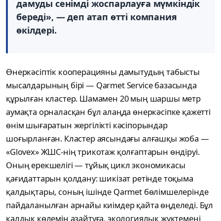
дамуды сенімді жоспарлауға мүмкіндік
береді», — деп атап өтті компания
өкілдері.
Өнеркәсіптік кооперацияны дамытудың табысты
мысалдарының бірі — Qarmet Service базасында
құрылған кластер. Шамамен 20 мың шаршы метр
аумақта орналасқан бұл алаңда өнеркәсіпке қажетті
өнім шығаратын жергілікті кәсіпорындар
шоғырланған. Кластер аясындағы алғашқы жоба —
«Glovex» ЖШС-нің трикотаж қолғаптарын өндіруі.
Оның ерекшелігі — тұйық цикл экономикасы
қағидаттарын қолдану: шикізат ретінде тоқыма
қалдықтары, соның ішінде Qarmet бөлімшелерінде
пайдаланылған арнайы киімдер қайта өңделеді. Бұл
қалдық көлемін азайтуға, экологиялық жүктемені