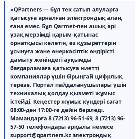
«QPartners — бұл тек сатып алуларға
қатысуға арналған электрондық алаң
ғана емес. Бұл Qarmet-пен ашық әрі
ұзақ мерзімді қарым-қатынас
орнатқысы келетін, өз құзыреттерін
ұсынуға және өнеркәсіптік өндірісті
дамыту жөніндегі ауқымды
бағдарламаға қатысуға ниетті
компаниялар үшін бірыңғай цифрлық
терезе. Портал пайдаланушылары үшін
техникалық қолдау қызметі жұмыс
істейді. Кеңестер жұмыс күндері сағат
08:00-ден 17:00-ге дейін беріледі.
Мамандарға 8 (7213) 96-51-69, 8 (7213) 96-
57-50 телефондары арқылы немесе
support@qpartners.kz электрондық