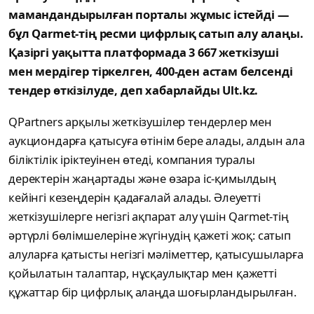
мамандандырылған порталы жұмыс істейді —
бұл Qarmet-тің ресми цифрлық сатып алу алаңы.
Қазіргі уақытта платформада 3 667 жеткізуші
мен мердігер тіркелген, 400-ден астам белсенді
тендер өткізілуде, деп хабарлайды Ult.kz.
QPartners арқылы жеткізушілер тендерлер мен
аукциондарға қатысуға өтінім бере алады, алдын ала
біліктілік іріктеуінен өтеді, компания туралы
деректерін жаңартады және өзара іс-қимылдың
кейінгі кезеңдерін қадағалай алады. Әлеуетті
жеткізушілерге негізгі ақпарат алу үшін Qarmet-тің
әртүрлі бөлімшелеріне жүгінудің қажеті жоқ: сатып
алуларға қатысты негізгі мәліметтер, қатысушыларға
қойылатын талаптар, нұсқаулықтар мен қажетті
құжаттар бір цифрлық алаңда шоғырландырылған.