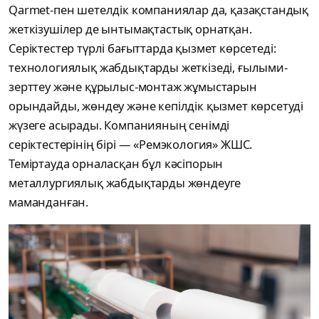
Qarmet-пен шетелдік компаниялар да, қазақстандық
жеткізушілер де ынтымақтастық орнатқан.
Серіктестер түрлі бағыттарда қызмет көрсетеді:
технологиялық жабдықтарды жеткізеді, ғылыми-
зерттеу және құрылыс-монтаж жұмыстарын
орындайды, жөндеу және кепілдік қызмет көрсетуді
жүзеге асырады. Компанияның сенімді
серіктестерінің бірі — «Ремэкология» ЖШС.
Теміртауда орналасқан бұл кәсіпорын
металлургиялық жабдықтарды жөндеуге
маманданған.