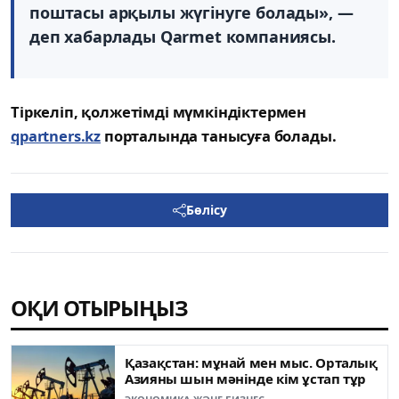
поштасы арқылы жүгінуге болады», —
деп хабарлады Qarmet компаниясы.
Тіркеліп, қолжетімді мүмкіндіктермен
qpartners.kz
порталында танысуға болады.
Бөлісу
ОҚИ ОТЫРЫҢЫЗ
Қазақстан: мұнай мен мыс. Орталық
Азияны шын мәнінде кім ұстап тұр