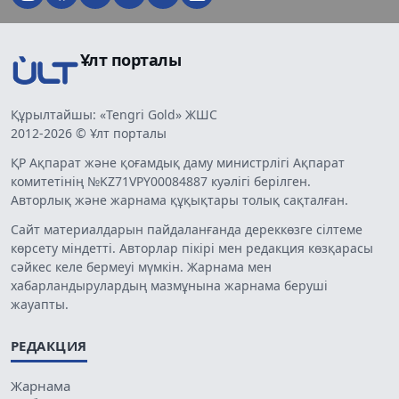
Ұлт порталы
Құрылтайшы: «Tengri Gold» ЖШС
2012-2026 © Ұлт порталы
ҚР Ақпарат және қоғамдық даму министрлігі Ақпарат
комитетінің №KZ71VPY00084887 куәлігі берілген.
Авторлық және жарнама құқықтары толық сақталған.
Сайт материалдарын пайдаланғанда дереккөзге сілтеме
көрсету міндетті. Авторлар пікірі мен редакция көзқарасы
сәйкес келе бермеуі мүмкін. Жарнама мен
хабарландырулардың мазмұнына жарнама беруші
жауапты.
РЕДАКЦИЯ
Жарнама