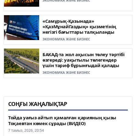
ЭКОНОМИКА ЖӘНЕ БИЗНЕС
«Самұрық-Қазынада»
«ҚазМұнайГаздың» қызметінің
негізгі бағыттары талқыланды
ЭКОНОМИКА ЖӘНЕ БИЗНЕС
БАКАД-та жол ақысын төлеу тәртібі
өзгереді: уақытылы төлегендер
үшін тариф бұрынғыдай қалады
ЭКОНОМИКА ЖӘНЕ БИЗНЕС
СОҢҒЫ ЖАҢАЛЫҚТАР
Тойда уағыз айтып қамалған қарияның қызы
Тоқаевтан көмек сұрады (ВИДЕО)
7 тамыз, 2026, 20:54