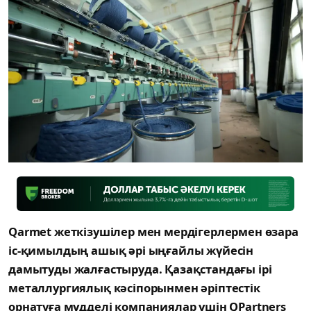
Qarmet жеткізушілер мен мердігерлермен өзара
іс-қимылдың ашық әрі ыңғайлы жүйесін
дамытуды жалғастыруда. Қазақстандағы ірі
металлургиялық кәсіпорынмен әріптестік
орнатуға мүдделі компаниялар үшін QPartners