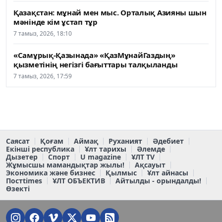
Қазақстан: мұнай мен мыс. Орталық Азияны шын
мәнінде кім ұстап тұр
7 тамыз, 2026, 18:10
«Самұрық-Қазынада» «ҚазМұнайГаздың»
қызметінің негізгі бағыттары талқыланды
7 тамыз, 2026, 17:59
Саясат
Қоғам
Аймақ
Руханият
Әдебиет
Екінші республика
Ұлт тарихы
Әлемде
Дызетер
Спорт
U magazine
ҰЛТ TV
Жұмысшы мамандықтар жылы!
Ақсауыт
Экономика және бизнес
Қылмыс
Ұлт айнасы
Постtimes
ҰЛТ ОБЪЕКТИВ
Айтылды - орындалды!
Өзекті