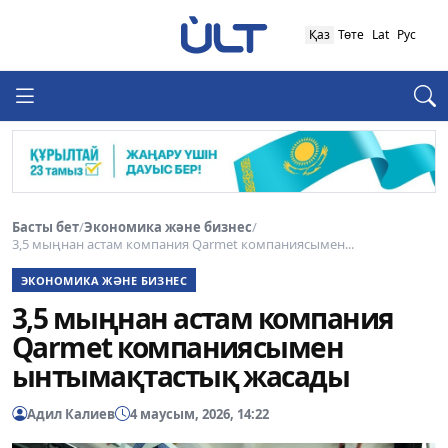
Қаз
Төте
Lat
Рус
Басты бет
/
Экономика және бизнес
/
3,5 мыңнан астам компания Qarmet компаниясымен...
ЭКОНОМИКА ЖӘНЕ БИЗНЕС
3,5 мыңнан астам компания
Qarmet компаниясымен
ынтымақтастық жасады
Адил Калиев
4 маусым, 2026, 14:22