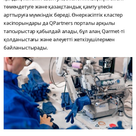
төмендетуге және қазақстандық қамту үлесін
арттыруға мүмкіндік береді. Өнеркәсіптік кластер
кәсіпорындары да QPartners порталы арқылы
тапсырыстар қабылдай алады, бұл алаң Qarmet-ті
қолданыстағы және әлеуетті жеткізушілермен
байланыстырады.