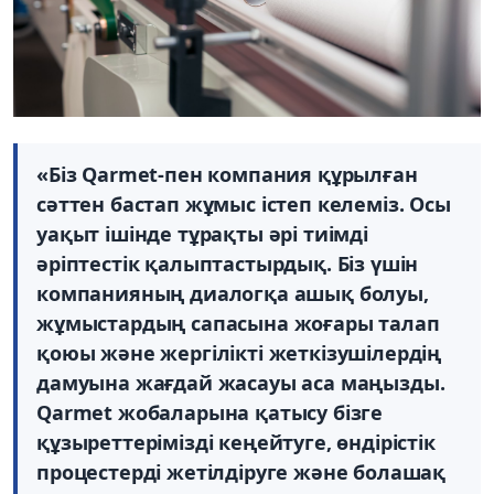
«Біз Qarmet-пен компания құрылған
сәттен бастап жұмыс істеп келеміз. Осы
уақыт ішінде тұрақты әрі тиімді
әріптестік қалыптастырдық. Біз үшін
компанияның диалогқа ашық болуы,
жұмыстардың сапасына жоғары талап
қоюы және жергілікті жеткізушілердің
дамуына жағдай жасауы аса маңызды.
Qarmet жобаларына қатысу бізге
құзыреттерімізді кеңейтуге, өндірістік
процестерді жетілдіруге және болашақ