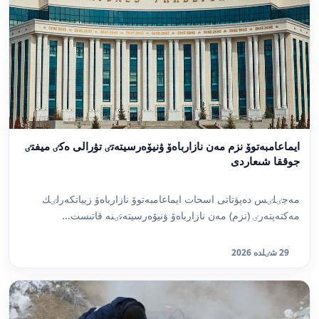
ايماعامبەتوۆ نزم مەن نازارباەۆ ۋنيۆەرسيتەتٸ تۋرالى ەكٸ ميفتٸ
جوققا شىعاردى
مەجٸلٸس دەپۋتاتى اسحات ايماعامبەتوۆ نازارباەۆ زيياتكەرلٸك
مەكتەپتەرٸ (نزم) مەن نازارباەۆ ۋنيۆەرسيتەتٸنە قاتىست...
29 شٸلدە 2026