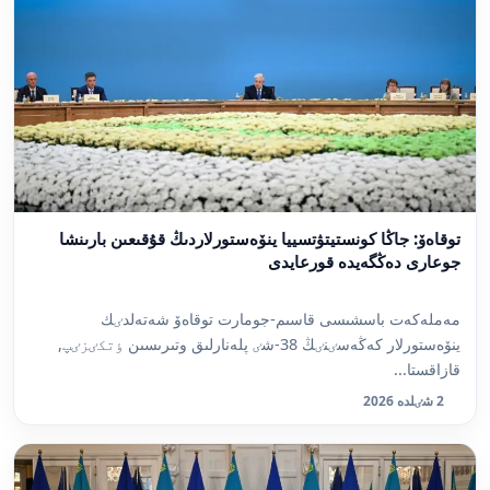
توقاەۆ: جاڭا كونستيتۋتسييا ينۆەستورلاردىڭ قۇقىعىن بارىنشا
جوعارى دەڭگەيدە قورعايدى
مەملەكەت باسشىسى قاسىم-جومارت توقاەۆ شەتەلدٸك
ينۆەستورلار كەڭەسٸنٸڭ 38-شٸ پلەنارلىق وتىرىسىن ٶتكٸزٸپ,
قازاقستا...
2 شٸلدە 2026