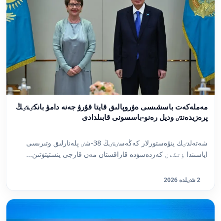
مەملەكەت باسشىسى ەۋروپالىق قايتا قۇرۋ جەنە دامۋ بانكٸنٸڭ
پرەزيدەنتٸ وديل رەنو-باسسونى قابىلدادى
شەتەلدٸك ينۆەستورلار كەڭەسٸنٸڭ 38-شٸ پلەنارلىق وتىرىسى
اياسىندا ٶتكەن كەزدەسۋدە قازاقستان مەن قارجى ينستيتۋتىن...
2 شٸلدە 2026