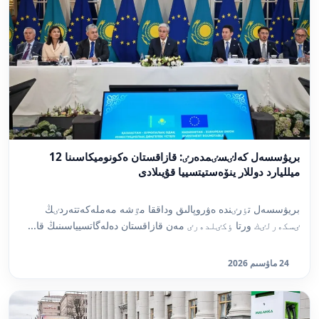
بريۋسسەل كەلٸسٸمدەرٸ: قازاقستان ەكونوميكاسىنا 12
ميلليارد دوللار ينۆەستيتسييا قۇيىلادى
بريۋسسەل تٶرٸندە ەۋروپالىق وداققا مٷشە مەملەكەتتەردٸڭ
ٸسكەرلٸك ورتا ٶكٸلدەرٸ مەن قازاقستان دەلەگاتسيياسىنىڭ قا...
24 ماۋسىم 2026