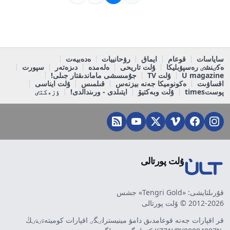
ساياسات
قوعام
ايماق
رۋحانييات
ەدەبيەت
ەكٸنشٸ رەسپۋبليكا
ۇلت تاريحى
ەلەمدە
دىزەتەر
سپورت
U magazine
ۇلت TV
جۇمىسشى ماماندىقتار جىلى!
اقساۋىت
ەكونوميكا جەنە بيزنەس
قىلمىس
ۇلت ايناسى
پوستtimes
ۇلت وبەكتيۆ
ايتىلدى - ورىندالدى!
ٶزەكتٸ
ۇلت پورتالى
قۇرىلتايشى: «Tengri Gold» جشس
2012-2026 © ۇلت پورتالى
قر اقپارات جەنە قوعامدىق دامۋ مينيسترلٸگٸ اقپارات كوميتەتٸنٸڭ