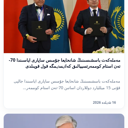
مەملەكەت باسشىسىنىڭ شانحايعا جۇمىس ساپارى اياسىندا 70-
تەن استام كوممەرتسييالىق كەلٸسٸمگە قول قويىلدى
مەملەكەت باسشىسىنىڭ شانحايعا جۇمىس ساپارى اياسىندا جالپى
قۇنى 15 ميلليارد دوللاردان اساتىن 70-تەن استام كوممەر...
16 شٸلدە 2026