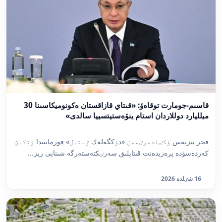
قاسىم-جومارت توقاەۆ: «قىتاي قازاقستان ەكونوميكاسىنا 30
ميلليارد دوللاردان استام ينۆەستيتسييا سالدى»
قحر بيزنەس ٶكٸلدەرٸمەن «دٶڭگەلەك ٷستەل» فورماتىندا ٶتكەن
كەزدەسۋدە پرەزيدەنت قىتايلىق سەرٸكتەستەرگە شىنايى ريز...
16 شٸلدە 2026