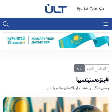
Рус
Lat
Төте
Қаз
كىرىل
لاتىن
تٶتە
#ينۆەستيتسييا
وسى تەگ بويىنشا جاريالانعان ماتەريالدار.