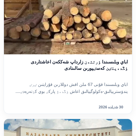
اباي وبلىسىندا ٶرتتەن زارداپ شەككەن اعاشتاردى
ٶڭدەيتٸن كەسٸپورىن سالىنادى
اباي وبلىسىندا قۇنى 67 ملن اقش دوللارىن قۇرايتىن ٸرٸ
يندۋسترييالىق-ەكولوگييالىق اعاش ٶڭدەۋ پاركٸ بوي كٶتەرەدٸ....
30 شٸلدە 2026