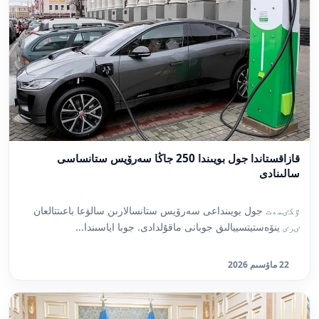
قازاقستاندا جول بويىندا 250 جاڭا سەرۆيس ستانساسى
سالىنادى
ٷكٸمەت جول بويىنداعى سەرۆيس ستانسالارىن سالۋعا باعىتتالعان
ٸرٸ ينۆەستيتسييالىق جوبانى ماقۇلدادى. جوبا اياسىندا...
22 ماۋسىم 2026