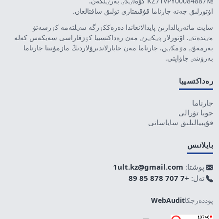
№KZ71VPY00084887 كۋەلٸگٸ بەرٸلگەن.
اۆتورلىق جەنە جارناما قۇقىقتارى تولىق ساقتالعان.
سايت ماتەريالدارىن پايدالانعاندا دەرەككٶزگە سٸلتەمە كٶرسەتۋ
مٸندەتتٸ. اۆتورلار پٸكٸرٸ مەن رەداكتسييا كٶزقاراسى سەيكەس كەلە
بەرمەۋٸ مٷمكٸن. جارناما مەن حابارلاندىرۋلاردىڭ مازمۇنىنا جارناما
بەرۋشٸ جاۋاپتى.
رەداكتسييا
جارناما
جوبا تۋرالى
قۇپييالىلىق ساياساتى
بايلانىس
پوشتا:
1ult.kz@gmail.com
تەل:
+7 707 878 85 89
پوددەرجكا
WebAudit