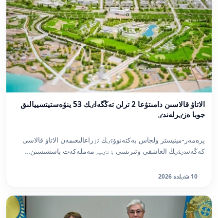
الاتاۋ قالاسىن دامىتۋعا 2 ترلن تەڭگەلٸك 53 ينۆەستيتسييالىق
جوبا ەزٸرلەندٸ
پرەمەر-مينيستر ولجاس بەكتەنوۆتٸڭ تٶراعالىعىمەن الاتاۋ قالاسى
كەڭەسٸنٸڭ العاشقى وتىرىسى ٶتٸپ, مەملەكەت باسشىسىن...
10 شٸلدە 2026