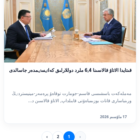
قىتايدا الاتاۋ قالاسىنا 6,4 ملرد دوللارلىق كەلٸسٸمدەر جاسالدى
مەملەكەت باسشىسى قاسىم-جومارت توقاەۆ پرەمەر-مينيستردٸڭ
ورىنباسارى قانات بوزىمباەۆتى قابىلداپ, الاتاۋ قالاسىن د...
17 ماۋسىم 2026
›
2
1
‹