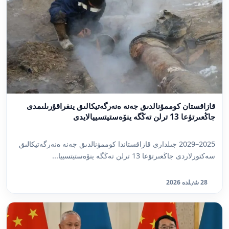
قازاقستان كوممۋنالدىق جەنە ەنەرگەتيكالىق ينفراقۇرىلىمدى
جاڭعىرتۋعا 13 ترلن تەڭگە ينۆەستيتسييالايدى
2025–2029 جىلدارى قازاقستاندا كوممۋنالدىق جەنە ەنەرگەتيكالىق
سەكتورلاردى جاڭعىرتۋعا 13 ترلن تەڭگە ينۆەستيتسييا...
28 شٸلدە 2026