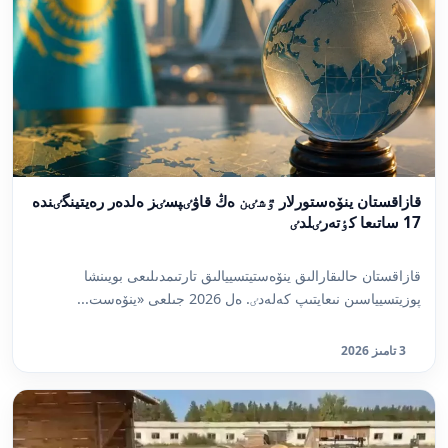
قازاقستان ينۆەستورلار ٷشٸن ەڭ قاۋٸپسٸز ەلدەر رەيتينگٸندە
17 ساتىعا كٶتەرٸلدٸ
قازاقستان حالىقارالىق ينۆەستيتسييالىق تارتىمدىلىعى بويىنشا
پوزيتسيياسىن نىعايتىپ كەلەدٸ. ەل 2026 جىلعى «ينۆەست...
3 تامىز 2026