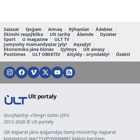
Saiasat
Qoǵam
Aimaq
Rýhaniiat
Ádebiet
Ekinshi respýblika
Ult tarihy
Álemde
Dyzeter
Sport
U magazine
ULT TV
Jumysshy mamandyqtar jyly!
Aqsaýyt
Ekonomika jáne biznes
Qylmys
Ult ainasy
Posttimes
ULT OBEKTIV
Aityldy - oryndaldy!
Ózekti
Ult portaly
Quryltaishy: «Tengri Gold» JShS
2012-2026 © Ult portaly
QR Aqparat jáne qoǵamdyq damý ministrligi Aqparat
komitetiniń №KZ71VPY00084887 kýáligi berilgen.