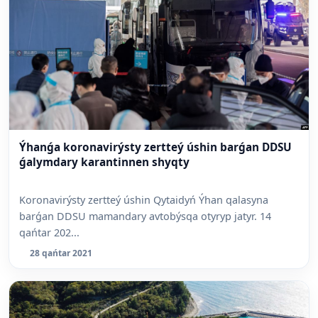
Ýhanǵa koronavirýsty zertteý úshin barǵan DDSU
ǵalymdary karantinnen shyqty
Koronavirýsty zertteý úshin Qytaidyń Ýhan qalasyna
barǵan DDSU mamandary avtobýsqa otyryp jatyr. 14
qańtar 202...
28 qańtar 2021