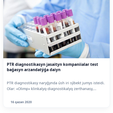
PTR diagnostikasyn jasaityn kompaniialar test
baǵasyn arzandatýǵa daiyn
PTR diagnostikasy naryǵynda úsh iri sýbekt jumys isteidi.
Olar: «Olimp» klinkalyq-diagnostikalyq zerthanasy,...
16 qazan 2020