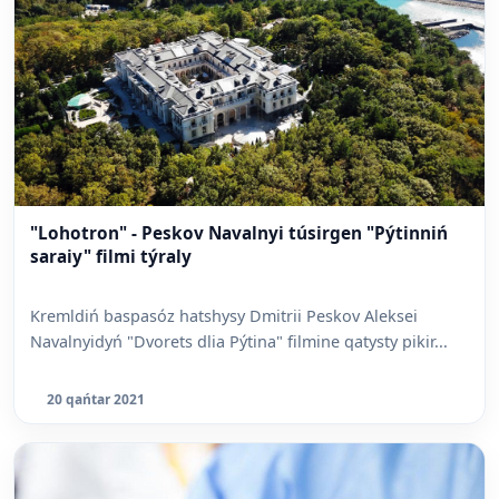
"Lohotron" - Peskov Navalnyi túsirgen "Pýtinniń
saraiy" filmi týraly
Kremldiń baspasóz hatshysy Dmitrii Peskov Aleksei
Navalnyidyń "Dvorets dlia Pýtina" filmine qatysty pikir...
20 qańtar 2021