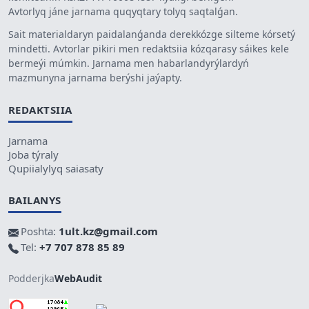
Avtorlyq jáne jarnama quqyqtary tolyq saqtalǵan.
Sait materialdaryn paidalanǵanda derekkózge silteme kórsetý
mindetti. Avtorlar pikiri men redaktsiia kózqarasy sáikes kele
bermeýi múmkin. Jarnama men habarlandyrýlardyń
mazmunyna jarnama berýshi jaýapty.
REDAKTSIIA
Jarnama
Joba týraly
Qupiialylyq saiasaty
BAILANYS
Poshta:
1ult.kz@gmail.com
Tel:
+7 707 878 85 89
Podderjka
WebAudit