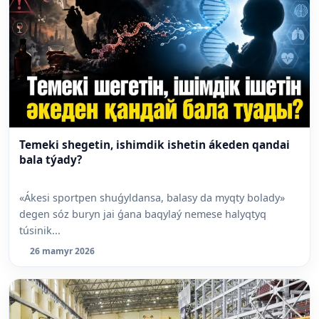
Temeki shegetin, ishimdik ishetin ákeden qandai
bala týady?
«Ákesi sportpen shuǵyldansa, balasy da myqty bolady»
degen sóz buryn jai ǵana baqylaý nemese halyqtyq
túsinik...
26 mamyr 2026