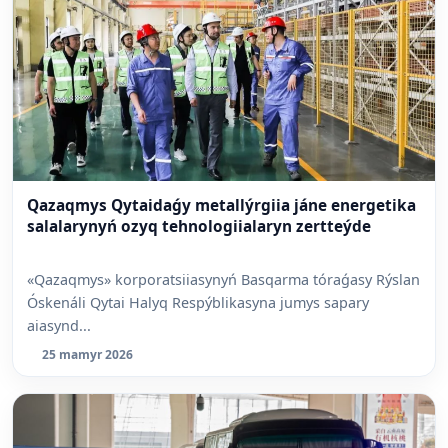
Qazaqmys Qytaidaǵy metallýrgiia jáne energetika
salalarynyń ozyq tehnologiialaryn zertteýde
«Qazaqmys» korporatsiiasynyń Basqarma tóraǵasy Rýslan
Óskenáli Qytai Halyq Respýblikasyna jumys sapary
aiasynd...
25 mamyr 2026