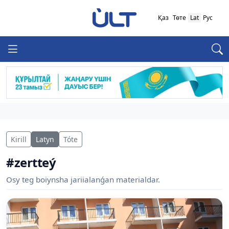
Қаз
Төте
Lat
Рус
Kirill
Latyn
Tóte
#zertteý
Osy teg boiynsha jariialanǵan materialdar.