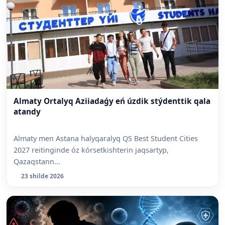
Almaty Ortalyq Aziiadaǵy eń úzdik stýdenttik qala
atandy
Almaty men Astana halyqaralyq QS Best Student Cities
2027 reitinginde óz kórsetkishterin jaqsartyp,
Qazaqstann...
23 shilde 2026