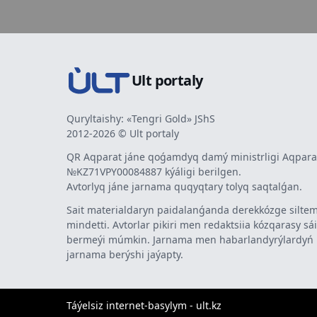
Ult portaly
Quryltaishy: «Tengri Gold» JShS
2012-2026 © Ult portaly
QR Aqparat jáne qoǵamdyq damý ministrligi Aqparat
№KZ71VPY00084887 kýáligi berilgen.
Avtorlyq jáne jarnama quqyqtary tolyq saqtalǵan.
Sait materialdaryn paidalanǵanda derekkózge siltem
mindetti. Avtorlar pikiri men redaktsiia kózqarasy sá
bermeýi múmkin. Jarnama men habarlandyrýlardy
jarnama berýshi jaýapty.
Táýelsiz internet-basylym - ult.kz