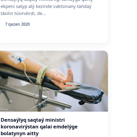
ekpeni satyp alý kezinde vaktsinany tańdaý
tásilin túsindirdi, de...
7 qazan 2020
Densaýlyq saqtaý ministri
koronavirýstan qalai emdelýge
bolatynyn aitty