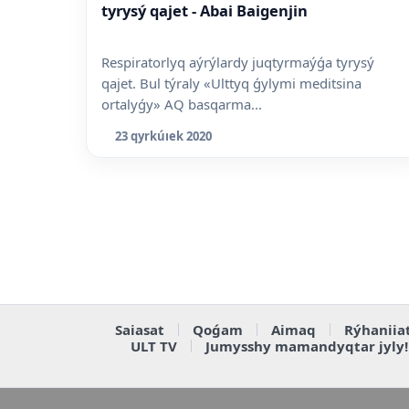
tyrysý qajet - Abai Baigenjin
Respiratorlyq aýrýlardy juqtyrmaýǵa tyrysý
qajet. Bul týraly «Ulttyq ǵylymi meditsina
ortalyǵy» AQ basqarma...
23 qyrkúıek 2020
Saiasat
Qoǵam
Aimaq
Rýhaniia
ULT TV
Jumysshy mamandyqtar jyly!