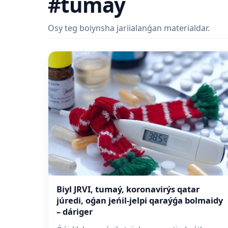
#tumaý
Osy teg boiynsha jariialanǵan materialdar.
Biyl JRVI, tumaý, koronavirýs qatar
júredi, oǵan jeńil-jelpi qaraýǵa bolmaidy
– dáriger