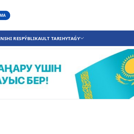
АМА
INSHI RESPÝBLIKA
ULT TARIHY
TAǴY