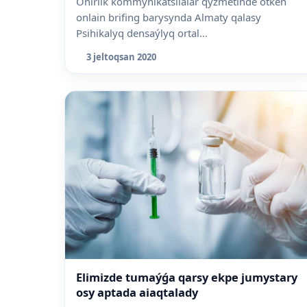
Óńirlik kommýnikatsiialar qyzmetinde ótken
onlain brifing barysynda Almaty qalasy
Psihikalyq densaýlyq ortal...
3 jeltoqsan 2020
Elimizde tumaýǵa qarsy ekpe jumystary
osy aptada aiaqtalady