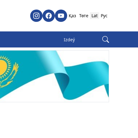
Қаз
Төте
Lat
Рус