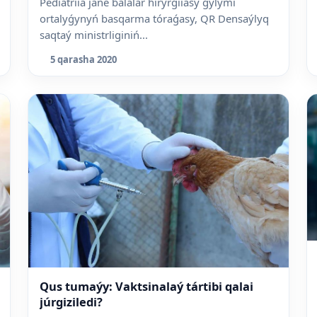
Pediatriia jáne balalar hirýrgiiasy ǵylymi
ortalyǵynyń basqarma tóraǵasy, QR Densaýlyq
saqtaý ministrliginiń...
5 qarasha 2020
Qus tumaýy: Vaktsinalaý tártibi qalai
júrgiziledi?