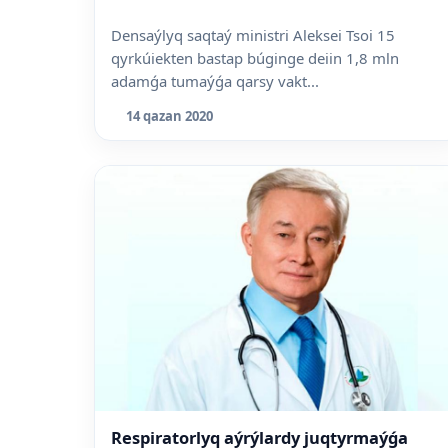
Densaýlyq saqtaý ministri Aleksei Tsoi 15
qyrkúiekten bastap búginge deiin 1,8 mln
adamǵa tumaýǵa qarsy vakt...
14 qazan 2020
Respiratorlyq aýrýlardy juqtyrmaýǵa