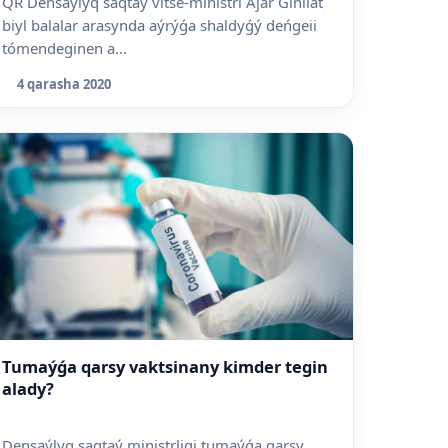
QR Densaýlyq saqtaý vitse-ministri Ajar Ǵiniiat
biyl balalar arasynda aýrýǵa shaldyǵý deńgeii
tómendeginen a...
4 qarasha 2020
Tumaýǵa qarsy vaktsinany kimder tegin
alady?
Densaýlyq saqtaý ministrligi tumaýǵa qarsy