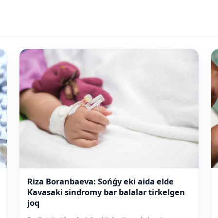
Riza Boranbaeva: Sońǵy eki aida elde
Kavasaki sindromy bar balalar tirkelgen
joq