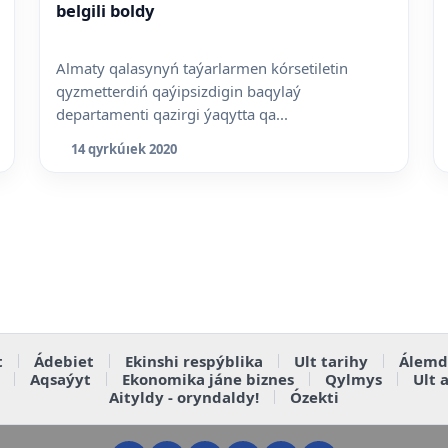
belgili boldy
Almaty qalasynyń taýarlarmen kórsetiletin
qyzmetterdiń qaýipsizdigin baqylaý
departamenti qazirgi ýaqytta qa...
14 qyrkúıek 2020
t
Ádebiet
Ekinshi respýblika
Ult tarihy
Álemd
Aqsaýyt
Ekonomika jáne biznes
Qylmys
Ult 
Aityldy - oryndaldy!
Ózekti