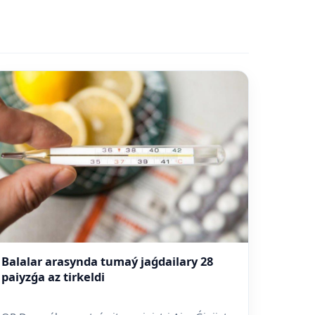
Balalar arasynda tumaý jaǵdailary 28
paiyzǵa az tirkeldi