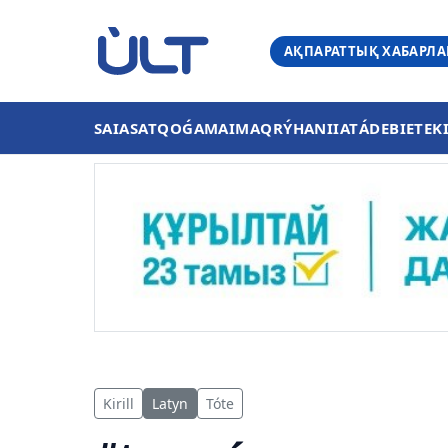
АҚПАРАТТЫҚ ХАБАРЛ
SAIASAT
QOǴAM
AIMAQ
RÝHANIIAT
ÁDEBIET
EK
Kirill
Latyn
Tóte