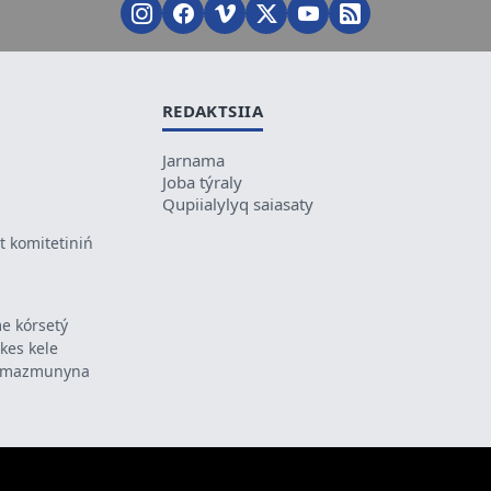
REDAKTSIIA
Jarnama
Joba týraly
Qupiialylyq saiasaty
 komitetiniń
e kórsetý
ikes kele
ń mazmunyna