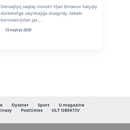
Densaýlyq saqtaý ministri Eljan Birtanov halyqty
dúrbeleńge salynbaýǵa shaqyrdy. Sebebi
koronavirýstan jaz...
13 naýryz 2020
e
Dyzeter
Sport
U magazine
ainasy
Posttimes
ULT OBEKTIV