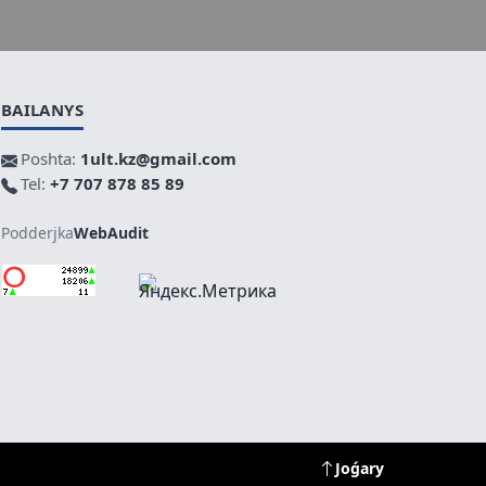
BAILANYS
Poshta:
1ult.kz@gmail.com
Tel:
+7 707 878 85 89
Podderjka
WebAudit
Joǵary