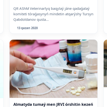
QR AShM Veterinarlyq baqylaý jáne qadaǵalaý
komiteti tóraǵasynyń mindetin atqarýshy Tursyn
Qabdoldanov qusta...
13 qazan 2020
Almatyda tumaý men JRVI órshitin kezeń