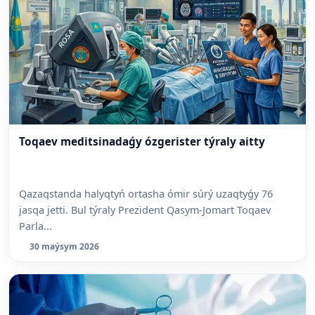
Toqaev meditsinadaǵy ózgerister týraly aitty
Qazaqstanda halyqtyń ortasha ómir súrý uzaqtyǵy 76
jasqa jetti. Bul týraly Prezident Qasym-Jomart Toqaev
Parla...
30 maýsym 2026