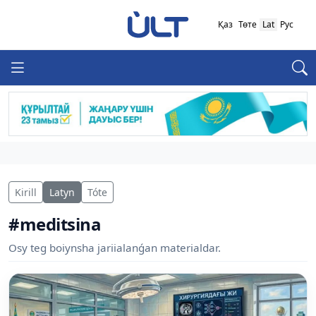
Қаз
Төте
Lat
Рус
Kirill
Latyn
Tóte
#meditsina
Osy teg boiynsha jariialanǵan materialdar.