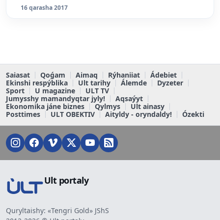
16 qarasha 2017
Saiasat
Qoǵam
Aimaq
Rýhaniiat
Ádebiet
Ekinshi respýblika
Ult tarihy
Álemde
Dyzeter
Sport
U magazine
ULT TV
Jumysshy mamandyqtar jyly!
Aqsaýyt
Ekonomika jáne biznes
Qylmys
Ult ainasy
Posttimes
ULT OBEKTIV
Aityldy - oryndaldy!
Ózekti
Ult portaly
Quryltaishy: «Tengri Gold» JShS