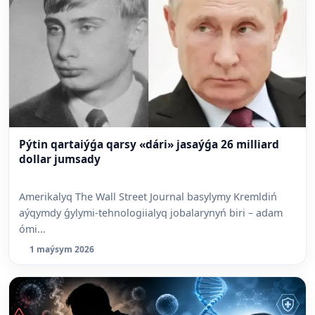
Pýtin qartaiýǵa qarsy «dári» jasaýǵa 26 milliard
dollar jumsady
Amerikalyq The Wall Street Journal basylymy Kremldiń
aýqymdy ǵylymi-tehnologiialyq jobalarynyń biri – adam
ómi...
1 maýsym 2026