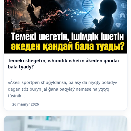
Temeki shegetin, ishimdik ishetin ákeden qandai
bala týady?
«Ákesi sportpen shuǵyldansa, balasy da myqty bolady»
degen sóz buryn jai ǵana baqylaý nemese halyqtyq
túsinik...
26 mamyr 2026