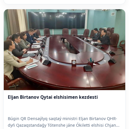
Eljan Birtanov Qytai elshisimen kezdesti
Búgin QR Densaýlyq saqtaý ministri Eljan Birtanov QHR-
dyń Qazaqstandaǵy Tótenshe jáne Ókiletti elshisi Chjan...