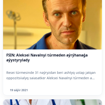
FSIN: Aleksei Navalnyi túrmeden aýrýhanaǵa
aýystyrylady
Resei túrmesinde 31 naýryzdan beri ashtyq ustap jatqan
oppozitsiialyq saiasatker Aleksei Navalnyi túrmeden a...
19 sáýir 2021