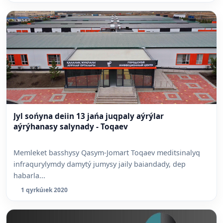
Jyl sońyna deiin 13 jańa juqpaly aýrýlar
aýrýhanasy salynady - Toqaev
Memleket basshysy Qasym-Jomart Toqaev meditsinalyq
infraqurylymdy damytý jumysy jaily baiandady, dep
habarla...
1 qyrkúıek 2020