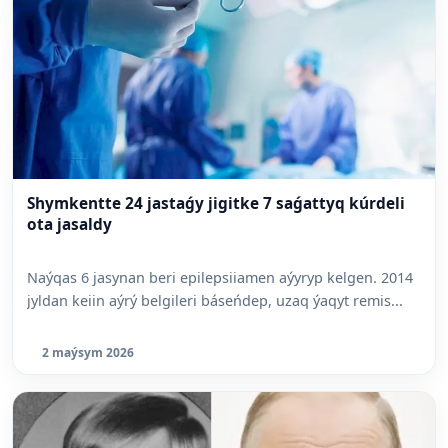
Shymkentte 24 jastaǵy jigitke 7 saǵattyq kúrdeli
ota jasaldy
Naýqas 6 jasynan beri epilepsiiamen aýyryp kelgen. 2014
jyldan keiin aýrý belgileri báseńdep, uzaq ýaqyt remis...
2 maýsym 2026