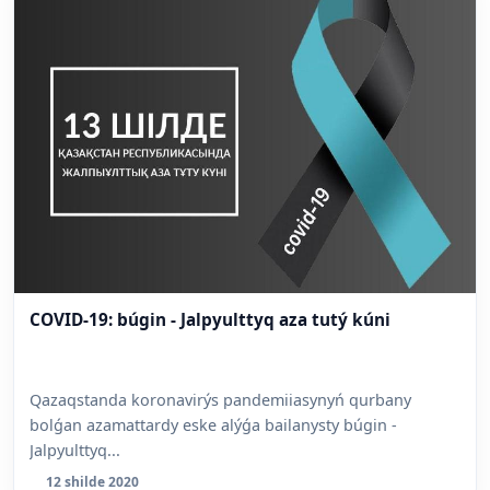
COVID-19: búgin - Jalpyulttyq aza tutý kúni
Qazaqstanda koronavirýs pandemiiasynyń qurbany
bolǵan azamattardy eske alýǵa bailanysty búgin -
Jalpyulttyq...
12 shilde 2020