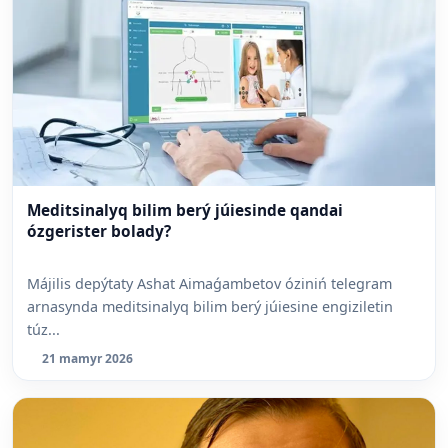
Meditsinalyq bilim berý júiesinde qandai
ózgerister bolady?
Májilis depýtaty Ashat Aimaǵambetov óziniń telegram
arnasynda meditsinalyq bilim berý júiesine engiziletin
túz...
21 mamyr 2026