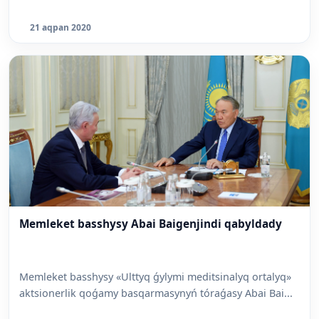
21 aqpan 2020
Memleket basshysy Abai Baigenjindi qabyldady
Memleket basshysy «Ulttyq ǵylymi meditsinalyq ortalyq»
aktsionerlik qoǵamy basqarmasynyń tóraǵasy Abai Bai...