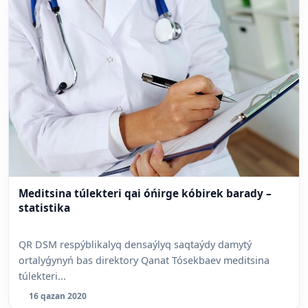
Meditsina túlekteri qai óńirge kóbirek barady –
statistika
QR DSM respýblikalyq densaýlyq saqtaýdy damytý
ortalyǵynyń bas direktory Qanat Tósekbaev meditsina
túlekteri...
16 qazan 2020