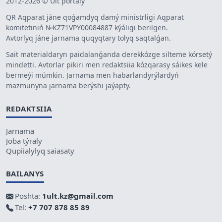
2012-2026 © Ult portaly
QR Aqparat jáne qoǵamdyq damý ministrligi Aqparat
komitetiniń №KZ71VPY00084887 kýáligi berilgen.
Avtorlyq jáne jarnama quqyqtary tolyq saqtalǵan.
Sait materialdaryn paidalanǵanda derekkózge silteme kórsetý
mindetti. Avtorlar pikiri men redaktsiia kózqarasy sáikes kele
bermeýi múmkin. Jarnama men habarlandyrýlardyń
mazmunyna jarnama berýshi jaýapty.
REDAKTSIIA
Jarnama
Joba týraly
Qupiialylyq saiasaty
BAILANYS
Poshta:
1ult.kz@gmail.com
Tel:
+7 707 878 85 89