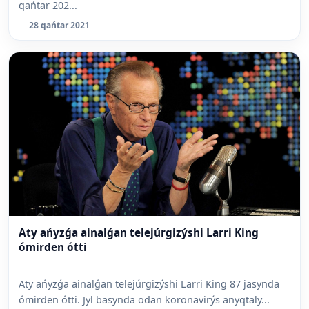
qańtar 202...
28 qańtar 2021
Aty ańyzǵa ainalǵan telejúrgizýshi Larri King
ómirden ótti
Aty ańyzǵa ainalǵan telejúrgizýshi Larri King 87 jasynda
ómirden ótti. Jyl basynda odan koronavirýs anyqtaly...