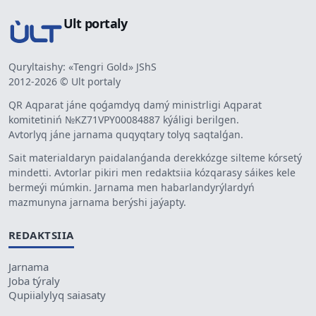
Ult portaly
Quryltaishy: «Tengri Gold» JShS
2012-2026 © Ult portaly
QR Aqparat jáne qoǵamdyq damý ministrligi Aqparat
komitetiniń №KZ71VPY00084887 kýáligi berilgen.
Avtorlyq jáne jarnama quqyqtary tolyq saqtalǵan.
Sait materialdaryn paidalanǵanda derekkózge silteme kórsetý
mindetti. Avtorlar pikiri men redaktsiia kózqarasy sáikes kele
bermeýi múmkin. Jarnama men habarlandyrýlardyń
mazmunyna jarnama berýshi jaýapty.
REDAKTSIIA
Jarnama
Joba týraly
Qupiialylyq saiasaty