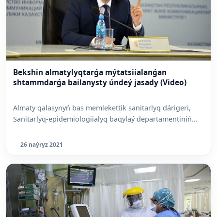
Bekshin almatylyqtarǵa mýtatsiialanǵan
shtammdarǵa bailanysty úndeý jasady (Video)
Almaty qalasynyń bas memlekettik sanitarlyq dárigeri,
Sanitarlyq-epidemiologiialyq baqylaý departamentiniń...
26 naýryz 2021