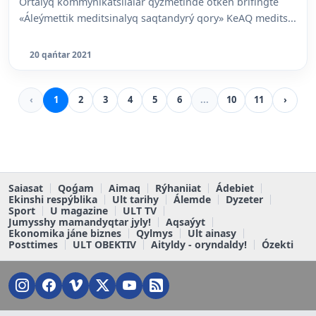
Ortalyq kommýnikatsiialar qyzmetinde ótken brifingte
«Áleýmettik meditsinalyq saqtandyrý qory» KeAQ medits...
20 qańtar 2021
‹
1
2
3
4
5
6
...
10
11
›
Saiasat
Qoǵam
Aimaq
Rýhaniiat
Ádebiet
Ekinshi respýblika
Ult tarihy
Álemde
Dyzeter
Sport
U magazine
ULT TV
Jumysshy mamandyqtar jyly!
Aqsaýyt
Ekonomika jáne biznes
Qylmys
Ult ainasy
Posttimes
ULT OBEKTIV
Aityldy - oryndaldy!
Ózekti