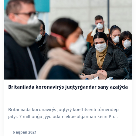
Britaniiada koronavirýs juqtyrǵandar sany azaiýda
Britaniiada koronavirýs juqtyrý koeffitsenti tómendep
jatyr. 7 millionǵa jýyq adam ekpe alǵannan keiin Pfi...
6 aqpan 2021