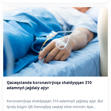
Qazaqstanda koronavirýsqa shaldyqqan 310
adamnyń jaǵdaiy aýyr
Koronavirýsqa shaldyqqan 310 adamnyń jaǵdaiy aýyr. Bul
týraly búgin QR Densaýlyq saqtaý vitse-ministri Ajar...