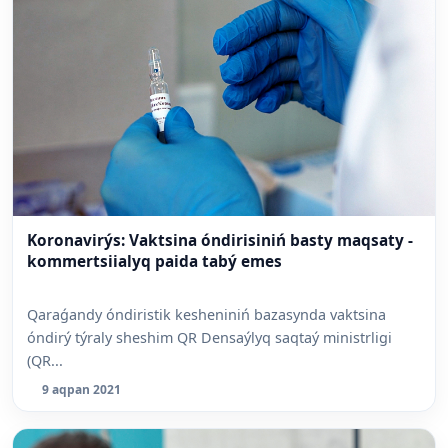
Koronavirýs: Vaktsina óndirisiniń basty maqsaty -
kommertsiialyq paida tabý emes
Qaraǵandy óndiristik kesheniniń bazasynda vaktsina
óndirý týraly sheshim QR Densaýlyq saqtaý ministrligi
(QR...
9 aqpan 2021