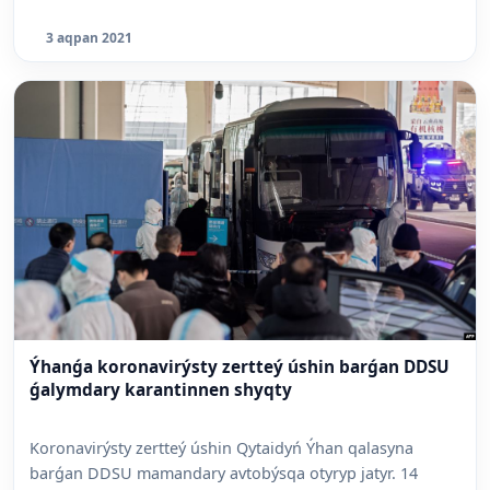
3 aqpan 2021
Ýhanǵa koronavirýsty zertteý úshin barǵan DDSU
ǵalymdary karantinnen shyqty
Koronavirýsty zertteý úshin Qytaidyń Ýhan qalasyna
barǵan DDSU mamandary avtobýsqa otyryp jatyr. 14