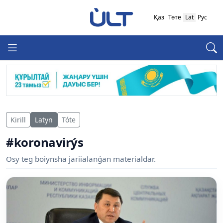
Қаз
Төте
Lat
Рус
Kirill
Latyn
Tóte
#koronavirýs
Osy teg boiynsha jariialanǵan materialdar.