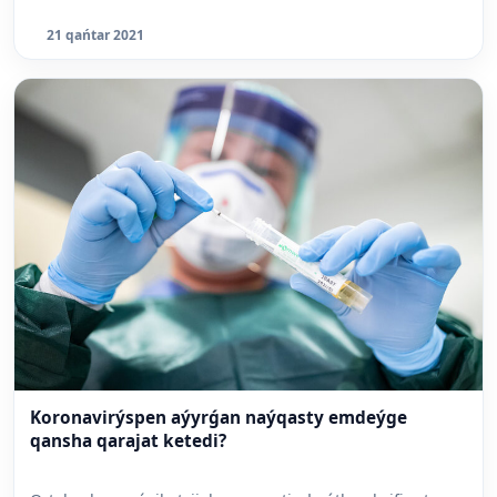
21 qańtar 2021
Koronavirýspen aýyrǵan naýqasty emdeýge
qansha qarajat ketedi?