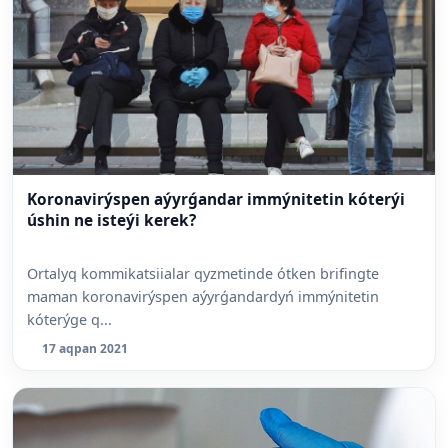
Koronavirýspen aýyrǵandar immýnitetin kóterýi
úshin ne isteýi kerek?
Ortalyq kommikatsiialar qyzmetinde ótken brifingte
maman koronavirýspen aýyrǵandardyń immýnitetin
kóterýge q...
17 aqpan 2021