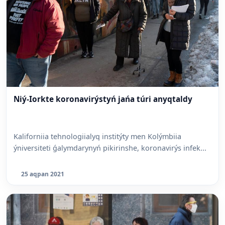
Niý-Iorkte koronavirýstyń jańa túri anyqtaldy
Kaliforniia tehnologiialyq institýty men Kolýmbiia
ýniversiteti ǵalymdarynyń pikirinshe, koronavirýs infek...
25 aqpan 2021