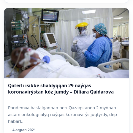
Qaterli isikke shaldyqqan 29 naýqas
koronavirýstan kóz jumdy – Diliara Qaidarova
Pandemiia bastalǵannan beri Qazaqstanda 2 myńnan
astam onkologiialyq naýqas koronavirýs juqtyrdy, dep
habarl...
4 aqpan 2021