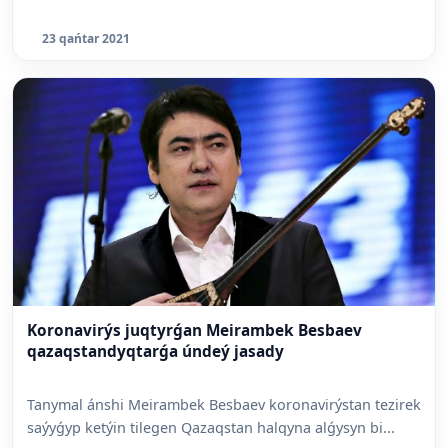
23 qańtar 2021
Koronavirýs juqtyrǵan Meirambek Besbaev
qazaqstandyqtarǵa úndeý jasady
Tanymal ánshi Meirambek Besbaev koronavirýstan tezirek
saýyǵyp ketýin tilegen Qazaqstan halqyna alǵysyn bi...