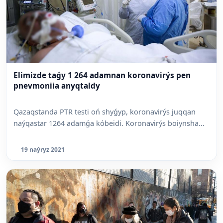
Elimizde taǵy 1 264 adamnan koronavirýs pen
pnevmoniia anyqtaldy
Qazaqstanda PTR testi oń shyǵyp, koronavirýs juqqan
naýqastar 1264 adamǵa kóbeidi. Koronavirýs boiynsha...
19 naýryz 2021