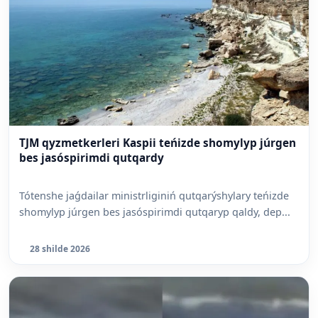
TJM qyzmetkerleri Kaspii teńizde shomylyp júrgen
bes jasóspirimdi qutqardy
Tótenshe jaǵdailar ministrliginiń qutqarýshylary teńizde
shomylyp júrgen bes jasóspirimdi qutqaryp qaldy, dep...
28 shilde 2026