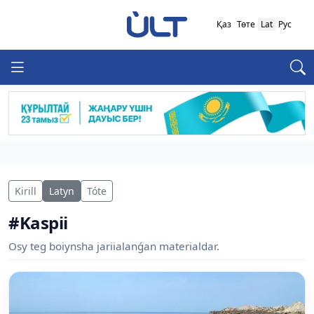
Қаз
Төте
Lat
Рус
Kirill
Latyn
Tóte
#Kaspii
Osy teg boiynsha jariialanǵan materialdar.