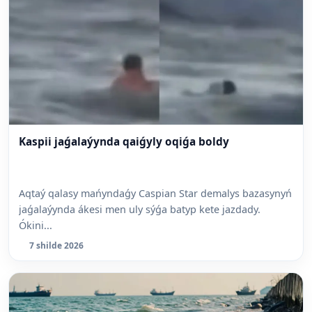
Kaspii jaǵalaýynda qaiǵyly oqiǵa boldy
Aqtaý qalasy mańyndaǵy Caspian Star demalys bazasynyń
jaǵalaýynda ákesi men uly sýǵa batyp kete jazdady.
Ókini...
7 shilde 2026