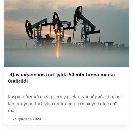
«Qashaǵannan» tórt jylda 50 mln tonna munai
óndirildi
Kaspii teńiziniń qazaqstandyq sektoryndaǵy «Qashaǵan»
ken ornynan tórt jylda óndirilgen munaidyń kólemi 50
m...
25 qarasha 2020