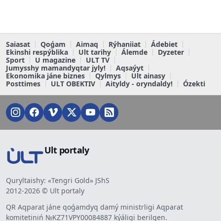
Saiasat
Qoǵam
Aimaq
Rýhaniiat
Ádebiet
Ekinshi respýblika
Ult tarihy
Álemde
Dyzeter
Sport
U magazine
ULT TV
Jumysshy mamandyqtar jyly!
Aqsaýyt
Ekonomika jáne biznes
Qylmys
Ult ainasy
Posttimes
ULT OBEKTIV
Aityldy - oryndaldy!
Ózekti
Ult portaly
Quryltaishy: «Tengri Gold» JShS
2012-2026 © Ult portaly
QR Aqparat jáne qoǵamdyq damý ministrligi Aqparat
komitetiniń №KZ71VPY00084887 kýáligi berilgen.