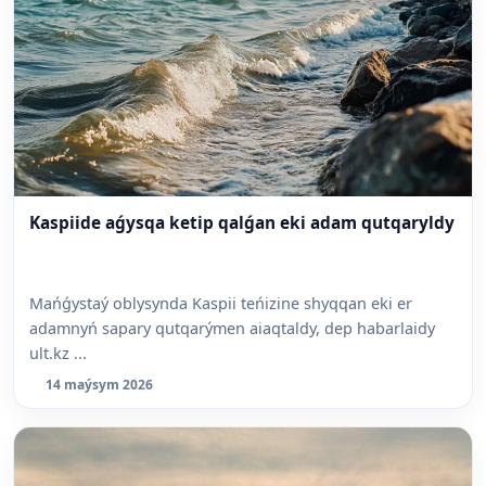
Kaspiide aǵysqa ketip qalǵan eki adam qutqaryldy
Mańǵystaý oblysynda Kaspii teńizine shyqqan eki er
adamnyń sapary qutqarýmen aiaqtaldy, dep habarlaidy
ult.kz ...
14 maýsym 2026