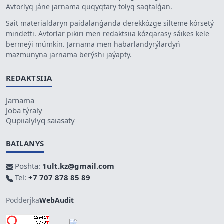
Avtorlyq jáne jarnama quqyqtary tolyq saqtalǵan.
Sait materialdaryn paidalanǵanda derekkózge silteme kórsetý
mindetti. Avtorlar pikiri men redaktsiia kózqarasy sáikes kele
bermeýi múmkin. Jarnama men habarlandyrýlardyń
mazmunyna jarnama berýshi jaýapty.
REDAKTSIIA
Jarnama
Joba týraly
Qupiialylyq saiasaty
BAILANYS
Poshta:
1ult.kz@gmail.com
Tel:
+7 707 878 85 89
Podderjka
WebAudit