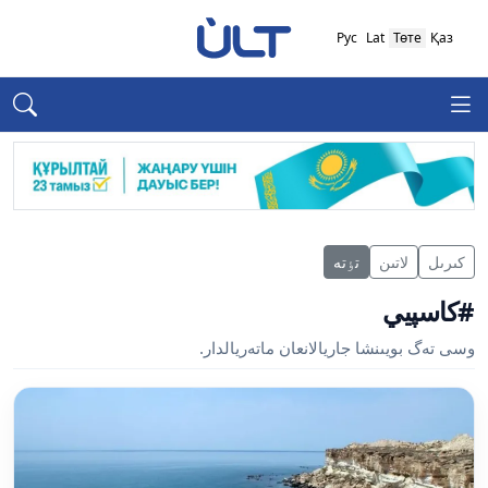
Рус
Lat
Төте
Қаз
كىرىل
لاتىن
تٶتە
#كاسپيي
وسى تەگ بويىنشا جاريالانعان ماتەريالدار.