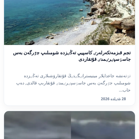
تجم قىزمەتكەرلەرٸ كاسپيي تەڭٸزدە شومىلىپ جٷرگەن بەس
جاسٶسپٸرٸمدٸ قۇتقاردى
تٶتەنشە جاعدايلار مينيسترلٸگٸنٸڭ قۇتقارۋشىلارى تەڭٸزدە
شومىلىپ جٷرگەن بەس جاسٶسپٸرٸمدٸ قۇتقارىپ قالدى, دەپ
حاب...
28 شٸلدە 2026