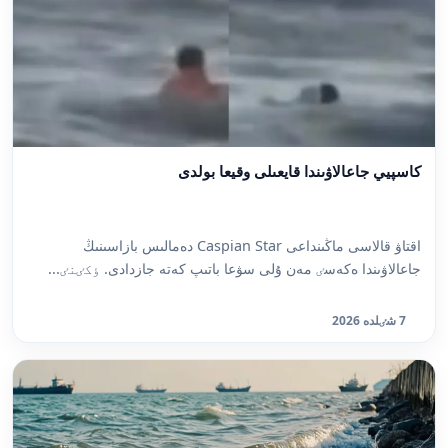
كاسپيي جاعالاۋىندا قايعىلى وقيعا بولدى
اقتاۋ قالاسى ماڭىنداعى Caspian Star دەمالىس بازاسىنىڭ
جاعالاۋىندا ەكەسٸ مەن ۇلى سۋعا باتىپ كەتە جازدادى. ٶكٸنٸ...
7 شٸلدە 2026