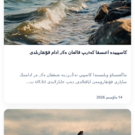
كاسپييدە اعىسقا كەتٸپ قالعان ەكٸ ادام قۇتقارىلدى
ماڭعىستاۋ وبلىسىندا كاسپيي تەڭٸزٸنە شىققان ەكٸ ەر ادامنىڭ
ساپارى قۇتقارۋمەن اياقتالدى, دەپ حابارلايدى ult.kz ت...
14 ماۋسىم 2026