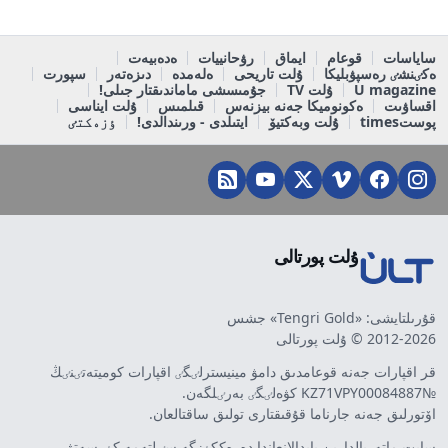
ساياسات
قوعام
ايماق
رۋحانييات
ەدەبيەت
ەكٸنشٸ رەسپۋبليكا
ۇلت تاريحى
ەلەمدە
دىزەتەر
سپورت
U magazine
ۇلت TV
جۇمىسشى ماماندىقتار جىلى!
اقساۋىت
ەكونوميكا جەنە بيزنەس
قىلمىس
ۇلت ايناسى
پوستtimes
ۇلت وبەكتيۆ
ايتىلدى - ورىندالدى!
ٶزەكتٸ
ۇلت پورتالى
قۇرىلتايشى: «Tengri Gold» جشس
2012-2026 © ۇلت پورتالى
قر اقپارات جەنە قوعامدىق دامۋ مينيسترلٸگٸ اقپارات كوميتەتٸنٸڭ
№KZ71VPY00084887 كۋەلٸگٸ بەرٸلگەن.
اۆتورلىق جەنە جارناما قۇقىقتارى تولىق ساقتالعان.
سايت ماتەريالدارىن پايدالانعاندا دەرەككٶزگە سٸلتەمە كٶرسەتۋ