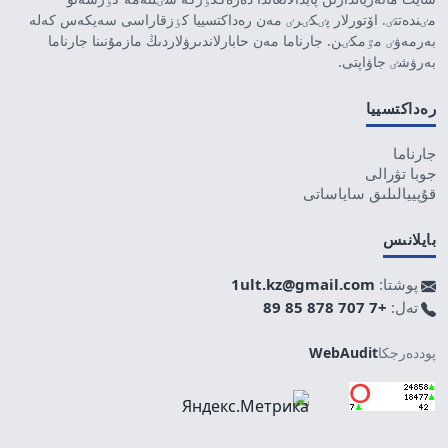
مٸندەتتٸ. اۆتورلار پٸكٸرٸ مەن رەداكتسييا كٶزقاراسى سەيكەس كەلە
بەرمەۋٸ مٷمكٸن. جارناما مەن حابارلاندىرۋلاردىڭ مازمۇنىنا جارناما
بەرۋشٸ جاۋاپتى.
رەداكتسييا
جارناما
جوبا تۋرالى
قۇپييالىلىق ساياساتى
بايلانىس
پوشتا:
1ult.kz@gmail.com
تەل:
+7 707 878 85 89
پوددەرجكا
WebAudit