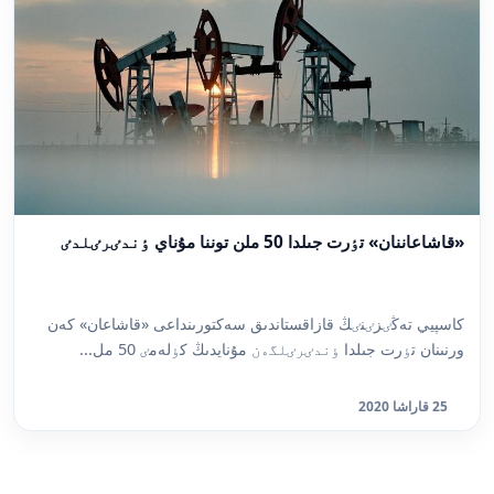
«قاشاعاننان» تٶرت جىلدا 50 ملن توننا مۇناي ٶندٸرٸلدٸ
كاسپيي تەڭٸزٸنٸڭ قازاقستاندىق سەكتورىنداعى «قاشاعان» كەن
ورنىنان تٶرت جىلدا ٶندٸرٸلگەن مۇنايدىڭ كٶلەمٸ 50 مل...
25 قاراشا 2020