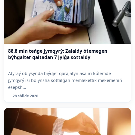
88,8 mln teńge jymqyrý: Zalaldy ótemegen
býhgalter qaitadan 7 jylǵa sottaldy
Atyraý oblysynda biýdjet qarajatyn asa iri kólemde
jymqyrý isi boiynsha sottalǵan memlekettik mekemeniń
esepsh...
28 shilde 2026