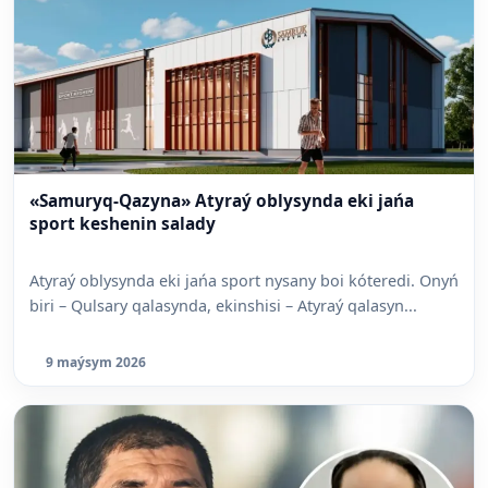
«Samuryq-Qazyna» Atyraý oblysynda eki jańa
sport keshenin salady
Atyraý oblysynda eki jańa sport nysany boi kóteredi. Onyń
biri – Qulsary qalasynda, ekinshisi – Atyraý qalasyn...
9 maýsym 2026