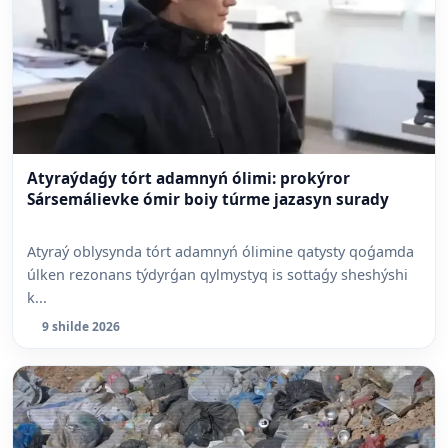
Atyraýdaǵy tórt adamnyń ólimi: prokýror
Sársemálievke ómir boiy túrme jazasyn surady
Atyraý oblysynda tórt adamnyń ólimine qatysty qoǵamda
úlken rezonans týdyrǵan qylmystyq is sottaǵy sheshýshi
k...
9 shilde 2026