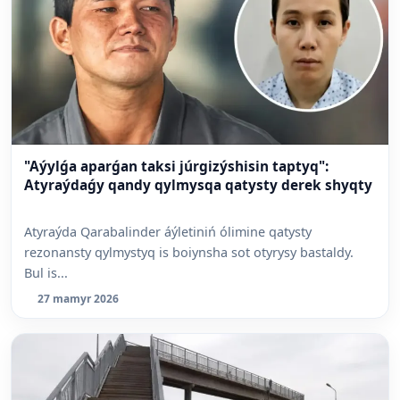
"Aýylǵa aparǵan taksi júrgizýshisin taptyq":
Atyraýdaǵy qandy qylmysqa qatysty derek shyqty
Atyraýda Qarabalinder áýletiniń ólimine qatysty
rezonansty qylmystyq is boiynsha sot otyrysy bastaldy.
Bul is...
27 mamyr 2026