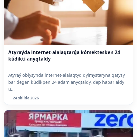
Atyraýda internet-alaiaqtarǵa kómektesken 24
kúdikti anyqtaldy
Atyraý oblysynda internet-alaiaqtyq qylmystaryna qatysy
bar degen kúdikpen 24 adam anyqtaldy, dep habarlaidy
u...
24 shilde 2026