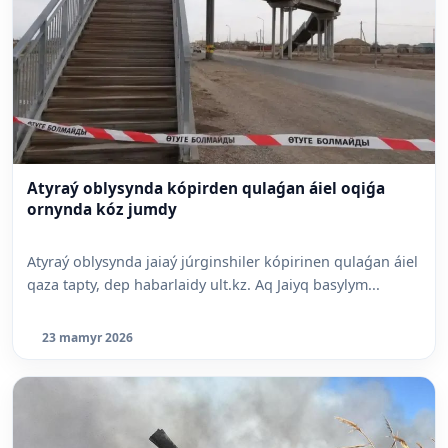
Atyraý oblysynda kópirden qulaǵan áiel oqiǵa
ornynda kóz jumdy
Atyraý oblysynda jaiaý júrginshiler kópirinen qulaǵan áiel
qaza tapty, dep habarlaidy ult.kz. Aq Jaiyq basylym...
23 mamyr 2026