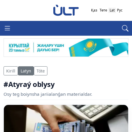
Қаз
Төте
Lat
Рус
Kirill
Latyn
Tóte
#Atyraý oblysy
Osy teg boiynsha jariialanǵan materialdar.