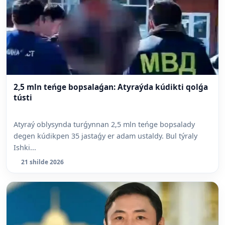
2,5 mln teńge bopsalaǵan: Atyraýda kúdikti qolǵa
tústi
Atyraý oblysynda turǵynnan 2,5 mln teńge bopsalady
degen kúdikpen 35 jastaǵy er adam ustaldy. Bul týraly
Ishki...
21 shilde 2026