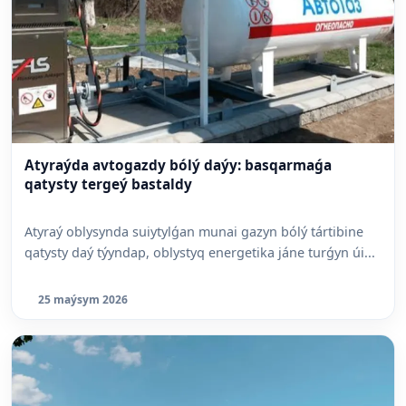
Atyraýda avtogazdy bólý daýy: basqarmaǵa
qatysty tergeý bastaldy
Atyraý oblysynda suiytylǵan munai gazyn bólý tártibine
qatysty daý týyndap, oblystyq energetika jáne turǵyn úi...
25 maýsym 2026