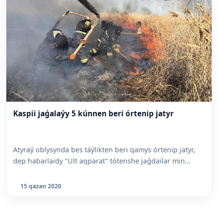
Kaspii jaǵalaýy 5 kúnnen beri órtenip jatyr
Atyraý oblysynda bes táýlikten beri qamys órtenip jatyr,
dep habarlaidy "Ult aqparat" tótenshe jaǵdailar min...
15 qazan 2020