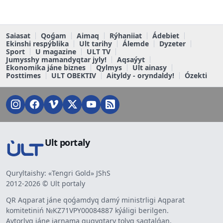
Saiasat
Qoǵam
Aimaq
Rýhaniiat
Ádebiet
Ekinshi respýblika
Ult tarihy
Álemde
Dyzeter
Sport
U magazine
ULT TV
Jumysshy mamandyqtar jyly!
Aqsaýyt
Ekonomika jáne biznes
Qylmys
Ult ainasy
Posttimes
ULT OBEKTIV
Aityldy - oryndaldy!
Ózekti
Ult portaly
Quryltaishy: «Tengri Gold» JShS
2012-2026 © Ult portaly
QR Aqparat jáne qoǵamdyq damý ministrligi Aqparat
komitetiniń №KZ71VPY00084887 kýáligi berilgen.
Avtorlyq jáne jarnama quqyqtary tolyq saqtalǵan.