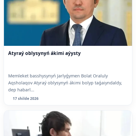
Atyraý oblysynyń ákimi aýysty
Memleket basshysynyń Jarlyǵymen Bolat Oraluly
Aqsholaqov Atyraý oblysynyń ákimi bolyp taǵaiyndaldy,
dep habarl...
17 shilde 2026