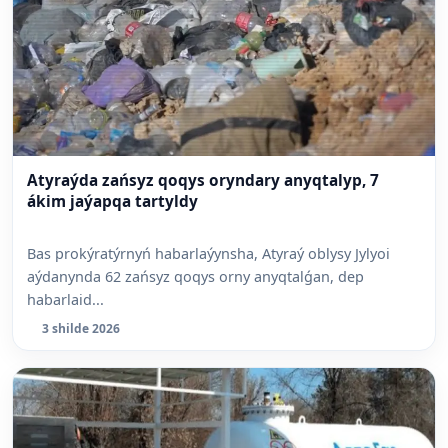
Atyraýda zańsyz qoqys oryndary anyqtalyp, 7
ákim jaýapqa tartyldy
Bas prokýratýrnyń habarlaýynsha, Atyraý oblysy Jylyoi
aýdanynda 62 zańsyz qoqys orny anyqtalǵan, dep
habarlaid...
3 shilde 2026