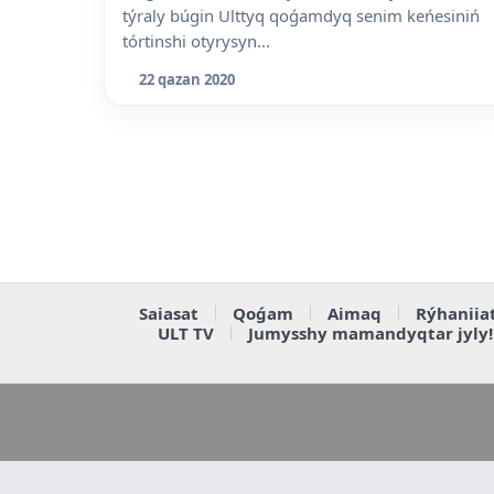
týraly búgin Ulttyq qoǵamdyq senim keńesiniń
tórtinshi otyrysyn...
22 qazan 2020
Saiasat
Qoǵam
Aimaq
Rýhaniia
ULT TV
Jumysshy mamandyqtar jyly!