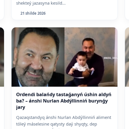
shekteý jazasyna kesild...
21 shilde 2026
Ordendi balańdy tastaǵanyń úshin aldyń
ba? – ánshi Nurlan Abdýllinniń burynǵy
jary
Qazaqstandyq ánshi Nurlan Abdýllinniń aliment
tóleý máselesine qatysty daý shyqty, dep