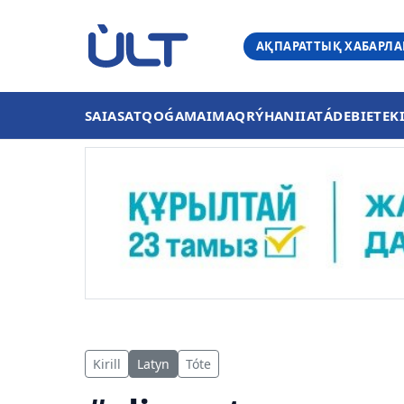
АҚПАРАТТЫҚ ХАБАРЛ
SAIASAT
QOǴAM
AIMAQ
RÝHANIIAT
ÁDEBIET
EK
Kirill
Latyn
Tóte