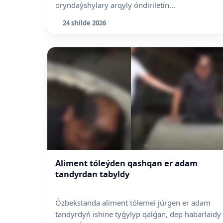
oryndaýshylary arqyly óndiriletin...
24 shilde 2026
Aliment tóleýden qashqan er adam
tandyrdan tabyldy
Ózbekstanda aliment tólemei júrgen er adam
tandyrdyń ishine tyǵylyp qalǵan, dep habarlaidy