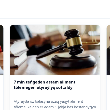
7 mln teńgeden astam aliment
tólemegen atyraýlyq sottaldy
Atyraýda óz balasyna uzaq ýaqyt aliment
tólemei kelgen er adam 1 jylǵa bas bostandyǵyn