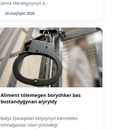
Janna Maratqyzynyń a...
26 maýsym 2026
Aliment tólemegen boryshker bas
bostandyǵynan aiyryldy
Batys Qazaqstan oblysynyń kámeletke
tolmaǵandar isteri jónindegi