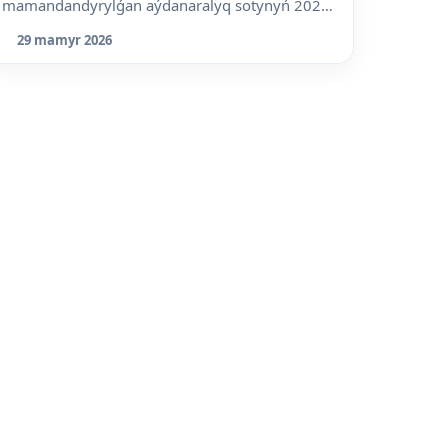
mamandandyrylǵan aýdanaralyq sotynyń 2026
jyl...
29 mamyr 2026