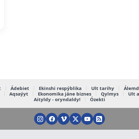
t
Ádebiet
Ekinshi respýblika
Ult tarihy
Álemd
Aqsaýyt
Ekonomika jáne biznes
Qylmys
Ult 
Aityldy - oryndaldy!
Ózekti