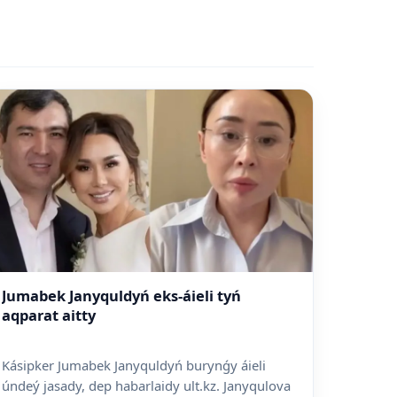
Jumabek Janyquldyń eks-áieli tyń
aqparat aitty
Kásipker Jumabek Janyquldyń burynǵy áieli
úndeý jasady, dep habarlaidy ult.kz. Janyqulova