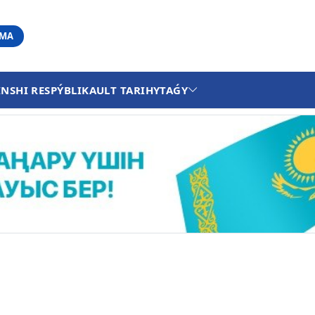
АМА
INSHI RESPÝBLIKA
ULT TARIHY
TAǴY