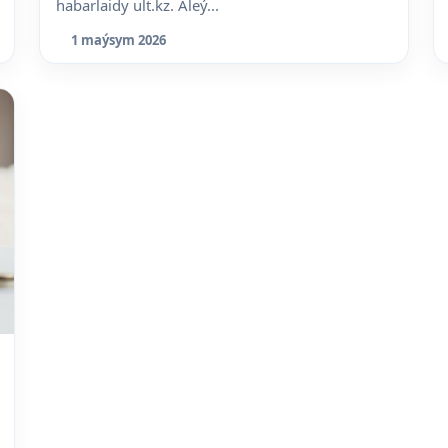
habarlaidy ult.kz. Áleý...
1 maýsym 2026