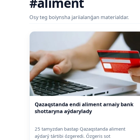
#aliment
Osy teg boiynsha jariialanǵan materialdar.
Qazaqstanda endi aliment arnaiy bank
shottaryna aýdarylady
25 tamyzdan bastap Qazaqstanda aliment
aýdarý tártibi ózgeredi. Ózgeris sot