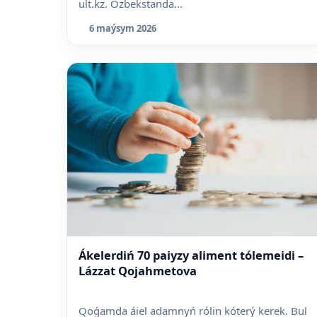
ult.kz. Ózbekstanda...
6 maýsym 2026
Ákelerdiń 70 paiyzy aliment tólemeidi –
Lázzat Qojahmetova
Qoǵamda áiel adamnyń rólin kóterý kerek. Bul