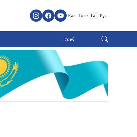
Қаз
Төте
Lat
Рус