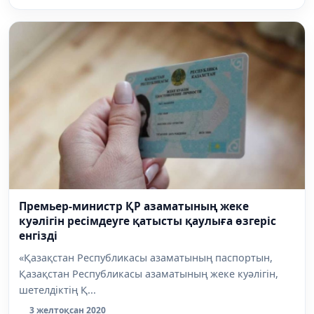
Премьер-министр ҚР азаматының жеке
куәлігін ресімдеуге қатысты қаулыға өзгеріс
енгізді
«Қазақстан Республикасы азаматының паспортын,
Қазақстан Республикасы азаматының жеке куәлігін,
шетелдіктің Қ...
3 желтоқсан 2020