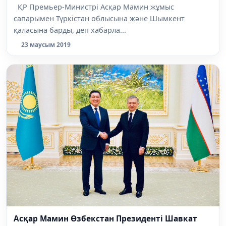
ҚР Премьер-Министрі Асқар Мамин жұмыс
сапарымен Түркістан облысына және Шымкент
қаласына барды, деп хабарла...
23 маусым 2019
Асқар Мамин Өзбекстан Президенті Шавкат