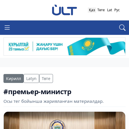
Қаз
Төте
Lat
Рус
Кирилл
Latyn
Төте
#премьер-министр
Осы тег бойынша жарияланған материалдар.