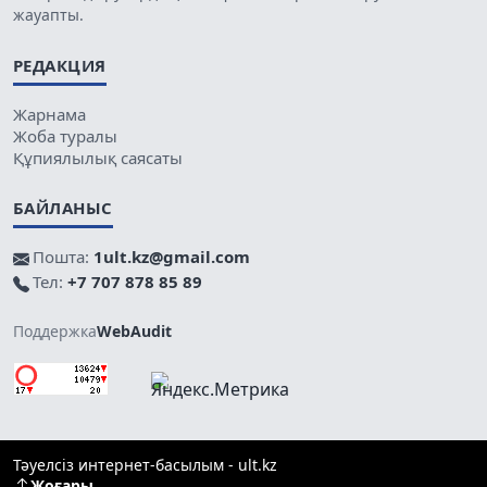
жауапты.
РЕДАКЦИЯ
Жарнама
Жоба туралы
Құпиялылық саясаты
БАЙЛАНЫС
Пошта:
1ult.kz@gmail.com
Тел:
+7 707 878 85 89
Поддержка
WebAudit
Тәуелсіз интернет-басылым - ult.kz
Жоғары