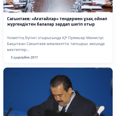
Сағынтаев: «Ағатайлар» тендермен ұзақ ойнап
жүргендіктен балалар зардап шегіп отыр
Үкіметтің бүгінгі отырысында ҚР Премьер-Министрі
Бақытжан Сағынтаев мемлекеттік тапсырыс аясында
мектептер...
5 қыркүйек 2017