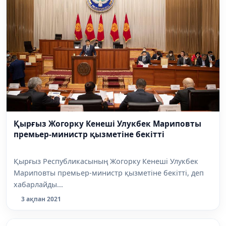
Қырғыз Жогорку Кенеші Улукбек Мариповты
премьер-министр қызметіне бекітті
Қырғыз Республикасының Жогорку Кенеші Улукбек
Мариповты премьер-министр қызметіне бекітті, деп
хабарлайды...
3 ақпан 2021