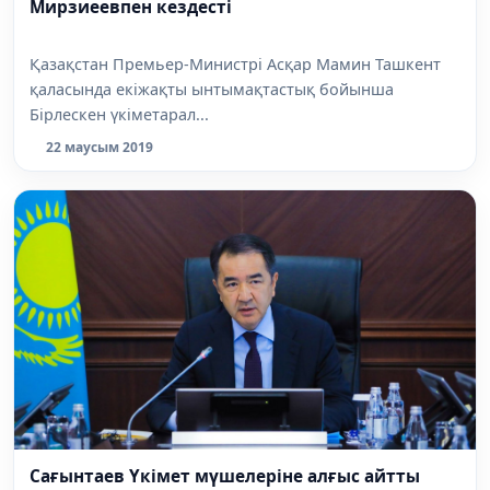
Мирзиеевпен кездесті
Қазақстан Премьер-Министрі Асқар Мамин Ташкент
қаласында екіжақты ынтымақтастық бойынша
Бірлескен үкіметарал...
22 маусым 2019
Cағынтаев Үкімет мүшелеріне алғыс айтты