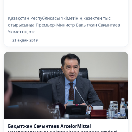
Қазақстан Республикасы Үкіметінің кезектен тыс
отырысында Премьер-Министр Бақытжан Сағынтаев
Үкіметтің отс...
21 ақпан 2019
Бақытжан Сағынтаев ArcelorMittal