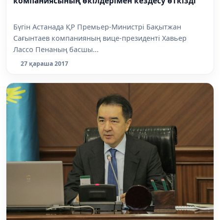
компаниясының өкілдерімен кездесу өткізді
Бүгін Астанада ҚР Премьер-Министрі Бақытжан
Сағынтаев компанияның вице-президенті Хавьер
Лассо Пенаның басшы...
27 қараша 2017