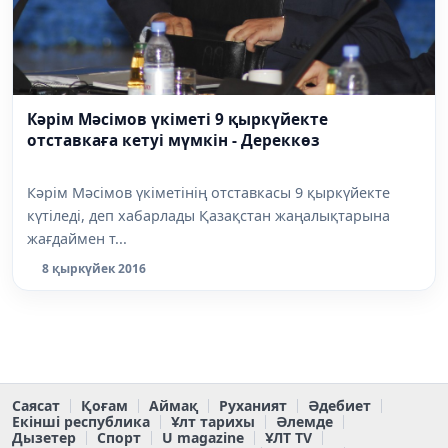
Кәрім Мәсімов үкіметі 9 қыркүйекте
отставкаға кетуі мүмкін - Дереккөз
Кәрім Мәсімов үкіметінің отставкасы 9 қыркүйекте
күтіледі, деп хабарлады Қазақстан жаңалықтарына
жағдаймен т...
8 қыркүйек 2016
Саясат
Қоғам
Аймақ
Руханият
Әдебиет
Екінші республика
Ұлт тарихы
Әлемде
Дызетер
Спорт
U magazine
ҰЛТ TV