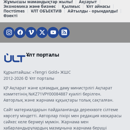
Жұмысшы мамандықтар жылы!
Ақсауыт
Экономика және бизнес
Қылмыс
Ұлт айнасы
Постtimes
ҰЛТ ОБЪЕКТИВ
Айтылды - орындалды!
Өзекті
Ұлт порталы
Құрылтайшы: «Tengri Gold» ЖШС
2012-2026 © Ұлт порталы
ҚР Ақпарат және қоғамдық даму министрлігі Ақпарат
комитетінің №KZ71VPY00084887 куәлігі берілген.
Авторлық және жарнама құқықтары толық сақталған.
Сайт материалдарын пайдаланғанда дереккөзге сілтеме
көрсету міндетті. Авторлар пікірі мен редакция көзқарасы
сәйкес келе бермеуі мүмкін. Жарнама мен
хабарландырулардың мазмұнына жарнама беруші