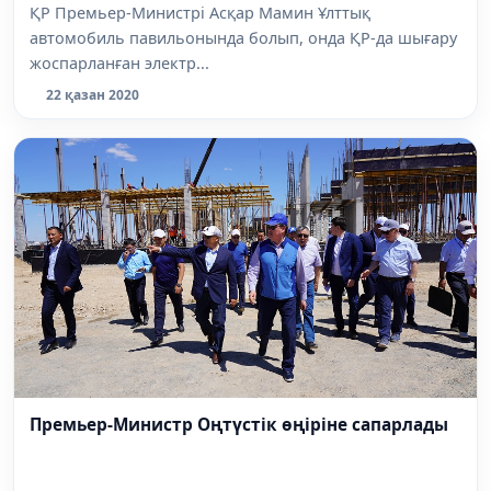
ҚР Премьер-Министрі Асқар Мамин Ұлттық
автомобиль павильонында болып, онда ҚР-да шығару
жоспарланған электр...
22 қазан 2020
Премьер-Министр Оңтүстік өңіріне сапарлады