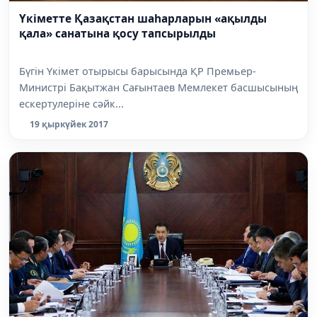
Үкіметте Қазақстан шаһарларын «ақылды
қала» санатына қосу тапсырылды
Бүгін Үкімет отырысы барысында ҚР Премьер-
Министрі Бақытжан Сағынтаев Мемлекет басшысының
ескертулеріне сәйк...
19 қыркүйек 2017