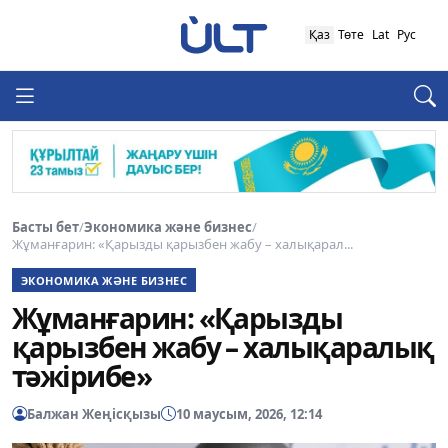
Қаз
Төте
Lat
Рус
Басты бет
/
Экономика және бизнес
/
Жұманғарин: «Қарызды қарызбен жабу – халықарал...
ЭКОНОМИКА ЖӘНЕ БИЗНЕС
Жұманғарин: «Қарызды
қарызбен жабу – халықаралық
тәжірибе»
Балжан Жеңісқызы
10 маусым, 2026, 12:14