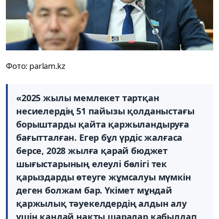
Фото: parlam.kz
«2025 жылы мемлекет тартқан
несиелердің 51 пайызы қолданыстағы
борыштарды қайта қаржыландыруға
бағытталған. Егер бұл үрдіс жалғаса
берсе, 2028 жылға қарай бюджет
шығыстарының елеулі бөлігі тек
қарыздарды өтеуге жұмсалуы мүмкін
деген болжам бар. Үкімет мұндай
қаржылық тәуекелдердің алдын алу
үшін қандай нақты шаралар қабылдап