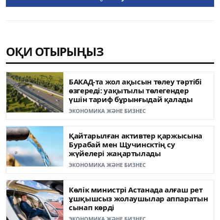
ОҚИ ОТЫРЫҢЫЗ
БАКАД-та жол ақысын төлеу тәртібі
өзгереді: уақытылы төлегендер
үшін тариф бұрынғыдай қалады
ЭКОНОМИКА ЖӘНЕ БИЗНЕС
Қайтарылған активтер қаржысына
Бурабай мен Щучинсктің су
жүйелері жаңартылады
ЭКОНОМИКА ЖӘНЕ БИЗНЕС
Көлік министрі Астанада алғаш рет
ұшқышсыз жолаушылар аппаратын
сынап көрді
ЭКОНОМИКА ЖӘНЕ БИЗНЕС