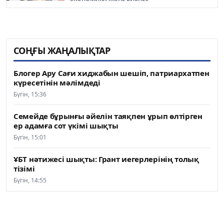
СОҢҒЫ ЖАҢАЛЫҚТАР
Блогер Ару Сағи хиджабын шешіп, патриархатпен
күресетінін мәлімдеді
Бүгін, 15:36
Семейде бұрынғы әйелін таяқпен ұрып өлтірген
ер адамға сот үкімі шықты
Бүгін, 15:01
ҰБТ нәтижесі шықты: Грант иегерлерінің толық
тізімі
Бүгін, 14:55