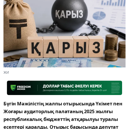
ЖИ
Бүгін Мәжілістің жалпы отырысында Үкімет пен
Жоғары аудиторлық палатаның 2025 жылғы
республикалық бюджеттің атқарылуы туралы
есептері қаралды. Отырыс барысында депутат