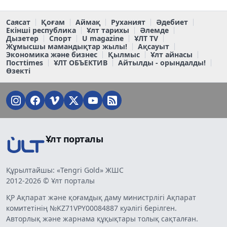
Саясат
Қоғам
Аймақ
Руханият
Әдебиет
Екінші республика
Ұлт тарихы
Әлемде
Дызетер
Спорт
U magazine
ҰЛТ TV
Жұмысшы мамандықтар жылы!
Ақсауыт
Экономика және бизнес
Қылмыс
Ұлт айнасы
Постtimes
ҰЛТ ОБЪЕКТИВ
Айтылды - орындалды!
Өзекті
Ұлт порталы
Құрылтайшы: «Tengri Gold» ЖШС
2012-2026 © Ұлт порталы
ҚР Ақпарат және қоғамдық даму министрлігі Ақпарат
комитетінің №KZ71VPY00084887 куәлігі берілген.
Авторлық және жарнама құқықтары толық сақталған.