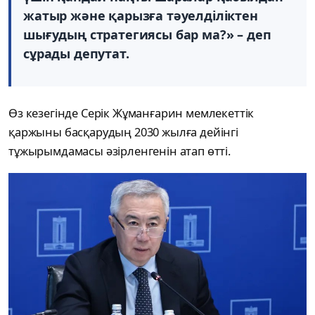
жатыр және қарызға тәуелділіктен
шығудың стратегиясы бар ма?» – деп
сұрады депутат.
Өз кезегінде Серік Жұманғарин мемлекеттік
қаржыны басқарудың 2030 жылға дейінгі
тұжырымдамасы әзірленгенін атап өтті.