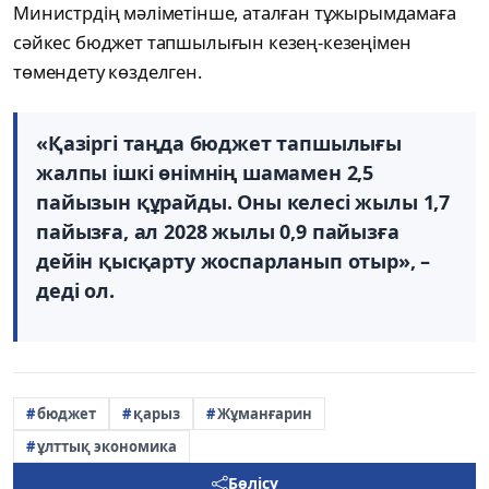
Министрдің мәліметінше, аталған тұжырымдамаға
сәйкес бюджет тапшылығын кезең-кезеңімен
төмендету көзделген.
«Қазіргі таңда бюджет тапшылығы
жалпы ішкі өнімнің шамамен 2,5
пайызын құрайды. Оны келесі жылы 1,7
пайызға, ал 2028 жылы 0,9 пайызға
дейін қысқарту жоспарланып отыр», –
деді ол.
бюджет
қарыз
Жұманғарин
ұлттық экономика
Бөлісу