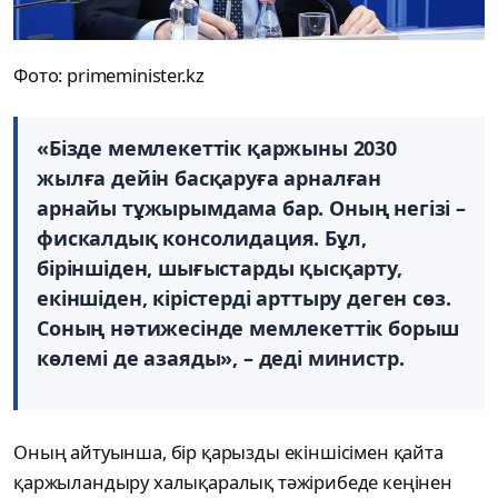
Фото: primeminister.kz
«Бізде мемлекеттік қаржыны 2030
жылға дейін басқаруға арналған
арнайы тұжырымдама бар. Оның негізі –
фискалдық консолидация. Бұл,
біріншіден, шығыстарды қысқарту,
екіншіден, кірістерді арттыру деген сөз.
Соның нәтижесінде мемлекеттік борыш
көлемі де азаяды», – деді министр.
Оның айтуынша, бір қарызды екіншісімен қайта
қаржыландыру халықаралық тәжірибеде кеңінен