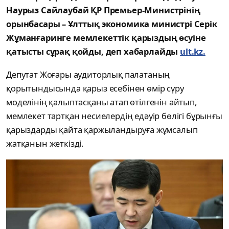
Наурыз Сайлаубай ҚР Премьер-Министрінің
орынбасары – Ұлттық экономика министрі Серік
Жұманғаринге мемлекеттік қарыздың өсуіне
қатысты сұрақ қойды, деп хабарлайды
ult.kz.
Депутат Жоғары аудиторлық палатаның
қорытындысында қарыз есебінен өмір сүру
моделінің қалыптасқаны атап өтілгенін айтып,
мемлекет тартқан несиелердің едәуір бөлігі бұрынғы
қарыздарды қайта қаржыландыруға жұмсалып
жатқанын жеткізді.