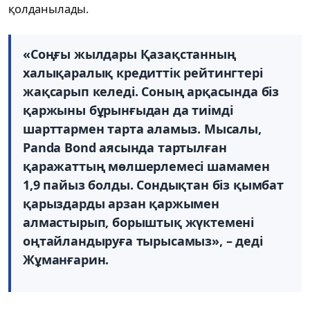
қолданылады.
«Соңғы жылдары Қазақстанның
халықаралық кредиттік рейтингтері
жақсарып келеді. Соның арқасында біз
қаржыны бұрынғыдан да тиімді
шарттармен тарта аламыз. Мысалы,
Panda Bond аясында тартылған
қаражаттың мөлшерлемесі шамамен
1,9 пайыз болды. Сондықтан біз қымбат
қарыздарды арзан қаржымен
алмастырып, борыштық жүктемені
оңтайландыруға тырысамыз», – деді
Жұманғарин.