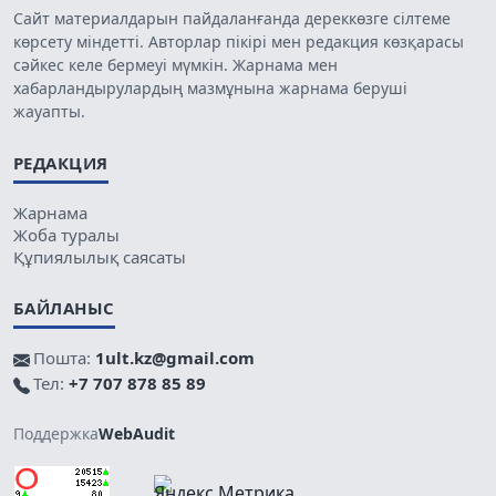
Сайт материалдарын пайдаланғанда дереккөзге сілтеме
көрсету міндетті. Авторлар пікірі мен редакция көзқарасы
сәйкес келе бермеуі мүмкін. Жарнама мен
хабарландырулардың мазмұнына жарнама беруші
жауапты.
РЕДАКЦИЯ
Жарнама
Жоба туралы
Құпиялылық саясаты
БАЙЛАНЫС
Пошта:
1ult.kz@gmail.com
Тел:
+7 707 878 85 89
Поддержка
WebAudit