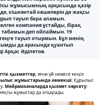
 Осы жұмысымның арқасында қазір
де, кішкентай көшелерін де жақсы
тұрып тауып бара аламын.
елген компания ұстайды, бірақ
а табамын деп ойлаймын. 19
теңге тауып отырмын. Бұл менің
асымды да арасында қуантып
ді Арқас Әділетов.
гтік қызметтер
, яғни үй немесе кеңсе
рылыс жұмыстарында көмекші
: Құрылыс
у.
Мейрамханаларда қызмет көрсету
:
сияқты жұмыстар да атқарады.