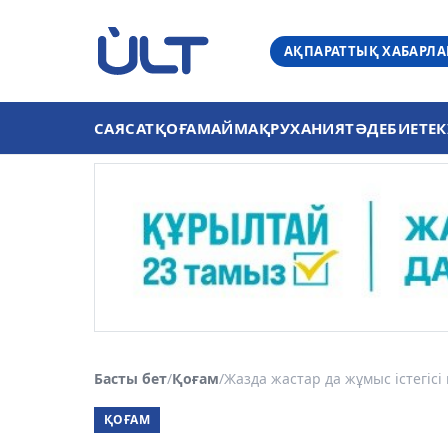
АҚПАРАТТЫҚ ХАБАРЛ
САЯСАТ
ҚОҒАМ
АЙМАҚ
РУХАНИЯТ
ӘДЕБИЕТ
ЕК
Басты бет
/
Қоғам
/
Жазда жастар да жұмыс істегісі 
ҚОҒАМ