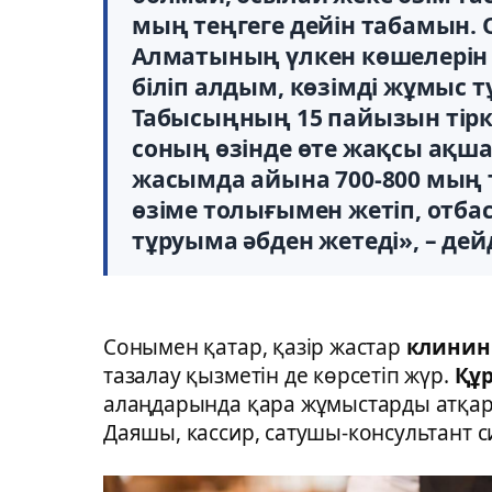
мың теңгеге дейін табамын.
Алматының үлкен көшелерін 
біліп алдым, көзімді жұмыс 
Табысыңның 15 пайызын тірк
соның өзінде өте жақсы ақш
жасымда айына 700-800 мың 
өзіме толығымен жетіп, отб
тұруыма әбден жетеді», – дей
Сонымен қатар, қазір жастар
клинин
тазалау қызметін де көрсетіп жүр.
Құ
алаңдарында қара жұмыстарды атқар
Даяшы, кассир, сатушы-консультант 