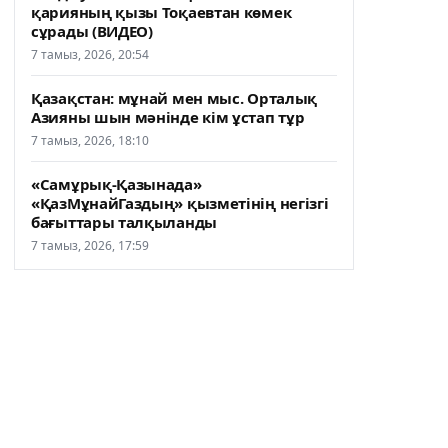
қарияның қызы Тоқаевтан көмек
сұрады (ВИДЕО)
7 тамыз, 2026, 20:54
Қазақстан: мұнай мен мыс. Орталық
Азияны шын мәнінде кім ұстап тұр
7 тамыз, 2026, 18:10
«Самұрық-Қазынада»
«ҚазМұнайГаздың» қызметінің негізгі
бағыттары талқыланды
7 тамыз, 2026, 17:59