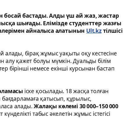
н босай бастады. Алды үш ай жаз, жастар
ысқа шығады. Елімізде студенттер жазғы
үрлерімен айналыса алатынын
Ult.kz
тілшісі
й алады, бірақ жұмыс уақыты оқу кестесіне
н алу қажет болуы мүмкін. Дуальды білім
ер бірінші немесе екінші курсынан бастап
рламасы
іске қосылады. 18 жасқа толған
л бағдарламаға қатысып, құрылыс,
аласа алады.
Жалақы көлемі 30 000–150 000
күнделікті табыс әкелетін жұмыс істегісі