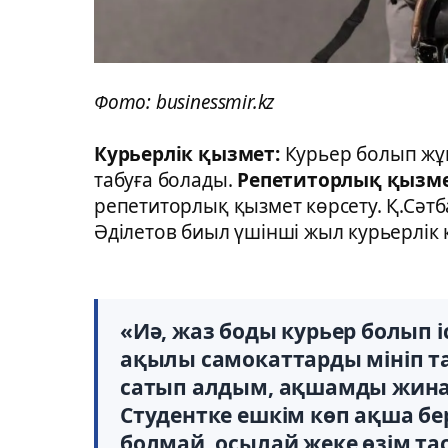
Фото: businessmir.kz
Курьерлік қызмет:
Курьер болып жұм
табуға болады.
Репетиторлық қызм
репетиторлық қызмет көрсету. Қ.Сәтб
Әділетов биыл үшінші жыл курьерлік 
«Иә, жаз боды курьер болып
ақылы самокаттарды мініп т
сатып алдым, ақшамды жинап
Студентке ешкім көп ақша бе
болмай, осылай жеке өзім тас