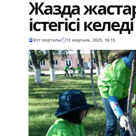
Жазда жаста
істегісі келеді
Ұлт порталы
13 маусым, 2025, 16:15