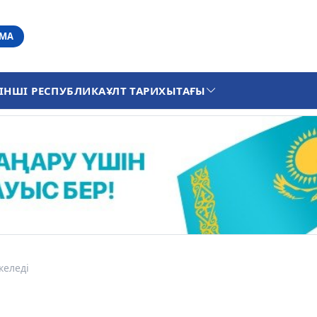
АМА
ІНШІ РЕСПУБЛИКА
ҰЛТ ТАРИХЫ
ТАҒЫ
келеді