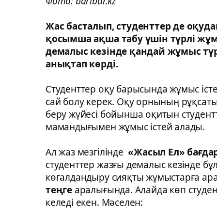
Фото: baribar.kz
Жас басталып, студенттер де оқуда
қосымша ақша табу үшін түрлі жұм
демалыс кезінде қандай жұмыс т
анықтап көрді.
Студенттер оқу барысында жұмыс істе
сай болу керек. Оқу орнының рұқсаты
беру жүйесі бойынша оқитын студентт
мамандығымен жұмыс істей алады.
Ал жаз мезгілінде
«Жасыл Ел» бағда
студенттер жазғы демалыс кезінде бұ
көгалдандыру сияқты жұмыстарға ар
теңге
аралығында. Алайда көп студент 
келеді екен. Мәселен: