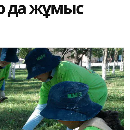
р да жұмыс