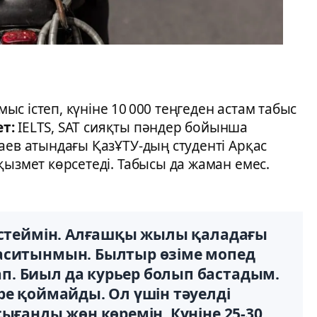
ыс істеп, күніне 10 000 теңгеден астам табыс
ет:
IELTS, SAT сияқты пәндер бойынша
аев атындағы ҚазҰТУ-дың студенті Арқас
қызмет көрсетеді. Табысы да жаман емес.
 істеймін. Алғашқы жылы қаладағы
аситынмын. Былтыр өзіме мопед
. Биыл да курьер болып бастадым.
ре қоймайды. Ол үшін тәуелді
ығанды жөн көремін. Күніне 25-30