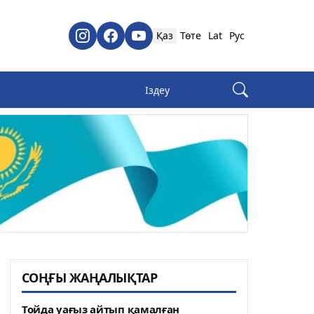
Қаз
Төте
Lat
Рус
СОҢҒЫ ЖАҢАЛЫҚТАР
Тойда уағыз айтып қамалған