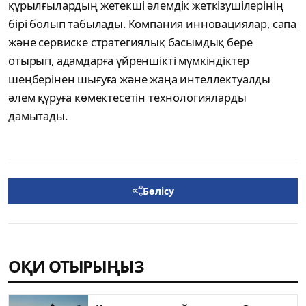
құрылғылардың жетекші әлемдік жеткізушілерінің
бірі болып табылады. Компания инновациялар, сапа
және сервиске стратегиялық басымдық бере
отырып, адамдарға үйреншікті мүмкіндіктер
шеңберінен шығуға және жаңа интеллектуалды
әлем құруға көмектесетін технологияларды
дамытады.
Бөлісу
ОҚИ ОТЫРЫҢЫЗ