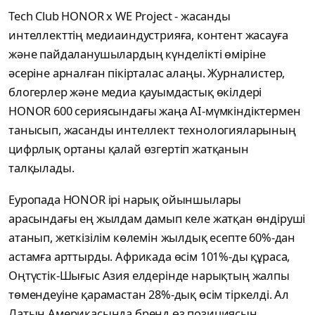
Tech Club HONOR x WE Project - жасанды
интеллекттің медиаиндустрияға, контент жасауға
және пайдаланушылардың күнделікті өміріне
әсеріне арналған пікірталас алаңы. Журналистер,
блогерлер және медиа қауымдастық өкілдері
HONOR 600 сериясындағы жаңа AI-мүмкіндіктермен
танысып, жасанды интеллект технологияларының
цифрлық ортаны қалай өзгертіп жатқанын
талқылады.
Еуропада HONOR ірі нарық ойыншылары
арасындағы ең жылдам дамып келе жатқан өндіруші
атанып, жеткізілім көлемін жылдық есепте 60%-дан
астамға арттырды. Африкада өсім 101%-ды құраса,
Оңтүстік-Шығыс Азия елдерінде нарықтың жалпы
төмендеуіне қарамастан 28%-дық өсім тіркелді. Ал
Латын Америкасында бренд өз позициясын