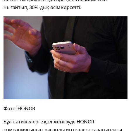
нығайтып, 30%-дық өсім көрсетті.
Фото: HONOR
Бұл нәтижелерге қол жеткізуде HONOR
компаниясының жасанды интеллект саласындағы