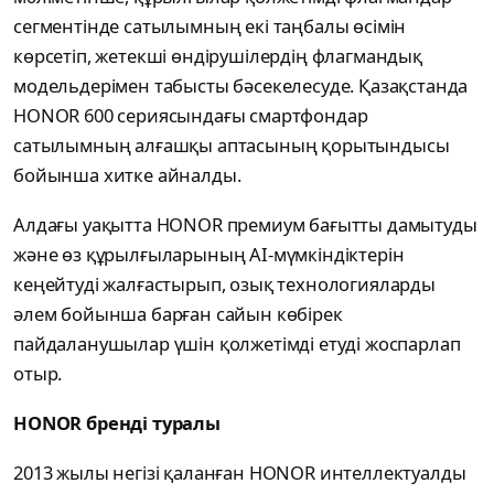
сегментінде сатылымның екі таңбалы өсімін
көрсетіп, жетекші өндірушілердің флагмандық
модельдерімен табысты бәсекелесуде. Қазақстанда
HONOR 600 сериясындағы смартфондар
сатылымның алғашқы аптасының қорытындысы
бойынша хитке айналды.
Алдағы уақытта HONOR премиум бағытты дамытуды
және өз құрылғыларының AI-мүмкіндіктерін
кеңейтуді жалғастырып, озық технологияларды
әлем бойынша барған сайын көбірек
пайдаланушылар үшін қолжетімді етуді жоспарлап
отыр.
HONOR бренді туралы
2013 жылы негізі қаланған HONOR интеллектуалды