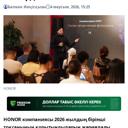
Балжан Жеңісқызы
4 маусым, 2026, 15:25
HONOR
HONOR компаниясы 2026 жылдың бірінші
тоқсанының қорытындыларын жариялады.