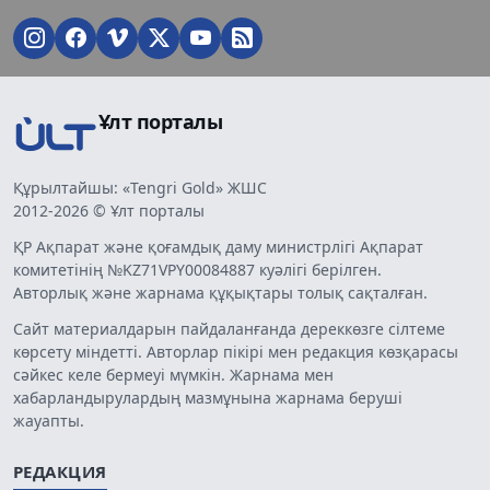
Ұлт порталы
Құрылтайшы: «Tengri Gold» ЖШС
2012-2026 © Ұлт порталы
ҚР Ақпарат және қоғамдық даму министрлігі Ақпарат
комитетінің №KZ71VPY00084887 куәлігі берілген.
Авторлық және жарнама құқықтары толық сақталған.
Сайт материалдарын пайдаланғанда дереккөзге сілтеме
көрсету міндетті. Авторлар пікірі мен редакция көзқарасы
сәйкес келе бермеуі мүмкін. Жарнама мен
хабарландырулардың мазмұнына жарнама беруші
жауапты.
РЕДАКЦИЯ