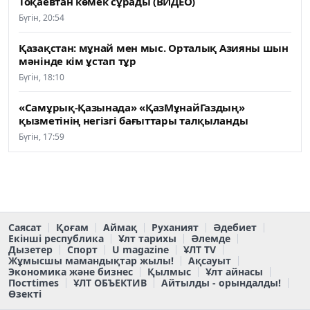
Тоқаевтан көмек сұрады (ВИДЕО)
Бүгін, 20:54
Қазақстан: мұнай мен мыс. Орталық Азияны шын
мәнінде кім ұстап тұр
Бүгін, 18:10
«Самұрық-Қазынада» «ҚазМұнайГаздың»
қызметінің негізгі бағыттары талқыланды
Бүгін, 17:59
Саясат
Қоғам
Аймақ
Руханият
Әдебиет
Екінші республика
Ұлт тарихы
Әлемде
Дызетер
Спорт
U magazine
ҰЛТ TV
Жұмысшы мамандықтар жылы!
Ақсауыт
Экономика және бизнес
Қылмыс
Ұлт айнасы
Постtimes
ҰЛТ ОБЪЕКТИВ
Айтылды - орындалды!
Өзекті