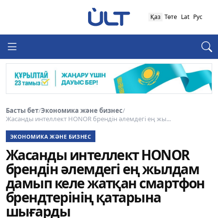
Қаз
Төте
Lat
Рус
Басты бет
/
Экономика және бизнес
/
Жасанды интеллект HONOR брендін әлемдегі ең жы...
ЭКОНОМИКА ЖӘНЕ БИЗНЕС
Жасанды интеллект HONOR
брендін әлемдегі ең жылдам
дамып келе жатқан смартфон
брендтерінің қатарына
шығарды