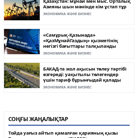
Қазақстан: мұнай мен мыс. Орталық
Азияны шын мәнінде кім ұстап тұр
ЭКОНОМИКА ЖӘНЕ БИЗНЕС
«Самұрық-Қазынада»
«ҚазМұнайГаздың» қызметінің
негізгі бағыттары талқыланды
ЭКОНОМИКА ЖӘНЕ БИЗНЕС
БАКАД-та жол ақысын төлеу тәртібі
өзгереді: уақытылы төлегендер
үшін тариф бұрынғыдай қалады
ЭКОНОМИКА ЖӘНЕ БИЗНЕС
СОҢҒЫ ЖАҢАЛЫҚТАР
Тойда уағыз айтып қамалған қарияның қызы