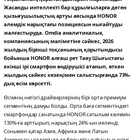
Жасанды интеллекті бар құрылғыларға деген
қызығушылықтың артуы аясында HONOR
әлемдік нарықтағы позициясын нығайтуды
жалғастыруда. Omdia аналитикалық
компаниясының мәліметіне сәйкес, 2026
жылдың бірінші тоқсанының қорытындысы
бойынша HONOR алғаш рет Таяу Шығыстағы
екінші ірі смартфон өндірушісі атанып, өткен
жылдың сәйкес кезеңімен салыстырғанда 73%-
дық өсім көрсетті.
Өсімнің негізгі драйверлерінің бірі орта-премиум
сегментінің дамуы болды. Орта баға сегментіндегі
смартфондар санатында HONOR сатылым көлемін
130%-ға арттырып, нарықтың 24%-ын иеленді.
Сонымен қатар Азия, Африка және Латын
Америкасы елдерінде де брендтің жаһандық өсімі