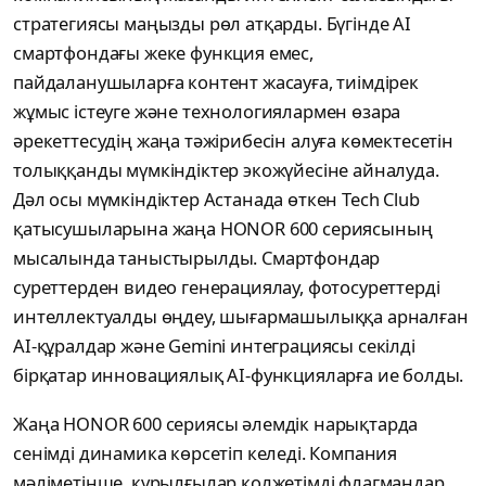
стратегиясы маңызды рөл атқарды. Бүгінде AI
смартфондағы жеке функция емес,
пайдаланушыларға контент жасауға, тиімдірек
жұмыс істеуге және технологиялармен өзара
әрекеттесудің жаңа тәжірибесін алуға көмектесетін
толыққанды мүмкіндіктер экожүйесіне айналуда.
Дәл осы мүмкіндіктер Астанада өткен Tech Club
қатысушыларына жаңа HONOR 600 сериясының
мысалында таныстырылды. Смартфондар
суреттерден видео генерациялау, фотосуреттерді
интеллектуалды өңдеу, шығармашылыққа арналған
AI-құралдар және Gemini интеграциясы секілді
бірқатар инновациялық AI-функцияларға ие болды.
Жаңа HONOR 600 сериясы әлемдік нарықтарда
сенімді динамика көрсетіп келеді. Компания
мәліметінше, құрылғылар қолжетімді флагмандар