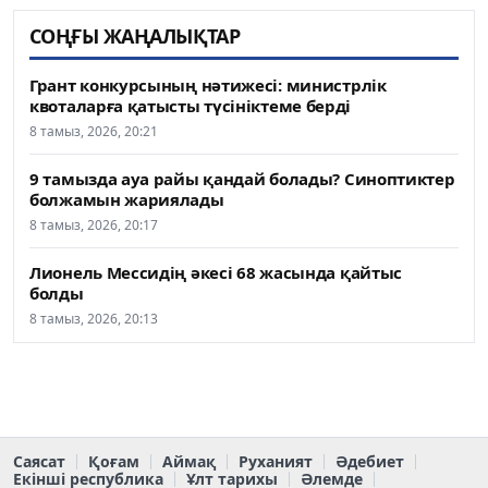
СОҢҒЫ ЖАҢАЛЫҚТАР
Грант конкурсының нәтижесі: министрлік
квоталарға қатысты түсініктеме берді
8 тамыз, 2026, 20:21
9 тамызда ауа райы қандай болады? Синоптиктер
болжамын жариялады
8 тамыз, 2026, 20:17
Лионель Мессидің әкесі 68 жасында қайтыс
болды
8 тамыз, 2026, 20:13
Саясат
Қоғам
Аймақ
Руханият
Әдебиет
Екінші республика
Ұлт тарихы
Әлемде