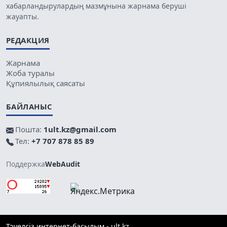
хабарландырулардың мазмұнына жарнама беруші
жауапты.
РЕДАКЦИЯ
Жарнама
Жоба туралы
Құпиялылық саясаты
БАЙЛАНЫС
Пошта:
1ult.kz@gmail.com
Тел:
+7 707 878 85 89
Поддержка
WebAudit
Тәуелсіз интернет-басылым - ult.kz