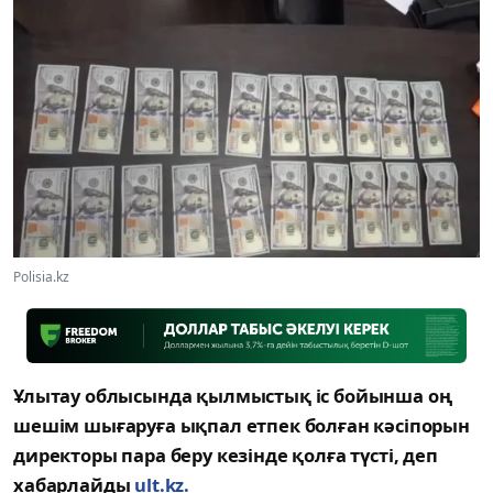
Polisia.kz
Ұлытау облысында қылмыстық іс бойынша оң
шешім шығаруға ықпал етпек болған кәсіпорын
директоры пара беру кезінде қолға түсті, деп
хабарлайды
ult.kz.