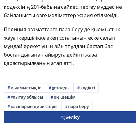
кодексінің 201-бабына сәйкес, тергеу мүддесіне
байланысты өзге мәліметтер жария етілмейді.
Полиция азаматтарға пара беру де қылмыстық
жауапкершілікке әкеп соғатынын еске салып,
мұндай әрекет үшін айыппұлдан бастап бас
бостандығынан айыруға дейінгі жаза
қарастырылғанын атап өтті.
қылмыстық іс
ұсталды
күдікті
Ұлытау облысы
оң шешім
кәсіпорын директоры
пара беру
Бөлісу