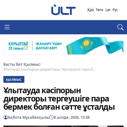
Қаз
Төте
Lat
Рус
Басты бет
/
Қылмыс
/
Ұлытауда кәсіпорын директоры тергеушіге пара б...
ҚЫЛМЫС
Ұлытауда кәсіпорын
директоры тергеушіге пара
бермек болған сәтте ұсталды
Ақбота Мұсабекқызы
8 шілде, 2026, 13:38