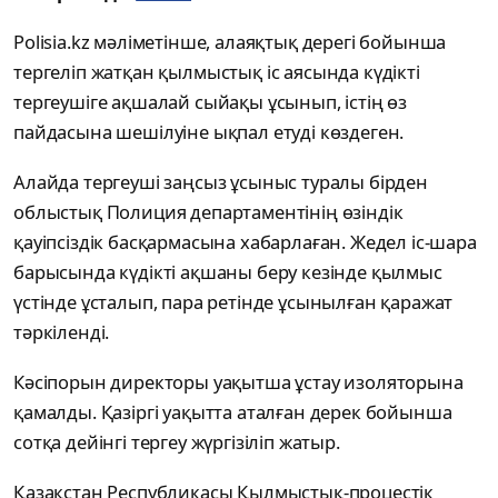
Polisia.kz мәліметінше, алаяқтық дерегі бойынша
тергеліп жатқан қылмыстық іс аясында күдікті
тергеушіге ақшалай сыйақы ұсынып, істің өз
пайдасына шешілуіне ықпал етуді көздеген.
Алайда тергеуші заңсыз ұсыныс туралы бірден
облыстық Полиция департаментінің өзіндік
қауіпсіздік басқармасына хабарлаған. Жедел іс-шара
барысында күдікті ақшаны беру кезінде қылмыс
үстінде ұсталып, пара ретінде ұсынылған қаражат
тәркіленді.
Кәсіпорын директоры уақытша ұстау изоляторына
қамалды. Қазіргі уақытта аталған дерек бойынша
сотқа дейінгі тергеу жүргізіліп жатыр.
Қазақстан Республикасы Қылмыстық-процестік