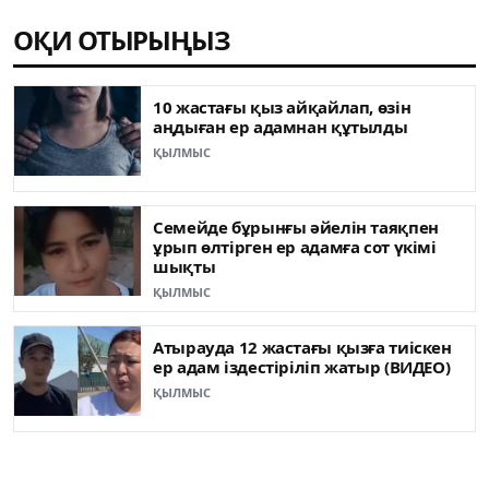
ОҚИ ОТЫРЫҢЫЗ
10 жастағы қыз айқайлап, өзін
аңдыған ер адамнан құтылды
ҚЫЛМЫС
Семейде бұрынғы әйелін таяқпен
ұрып өлтірген ер адамға сот үкімі
шықты
ҚЫЛМЫС
Атырауда 12 жастағы қызға тиіскен
ер адам іздестіріліп жатыр (ВИДЕО)
ҚЫЛМЫС