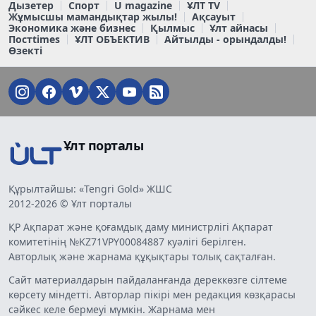
Дызетер
Спорт
U magazine
ҰЛТ TV
Жұмысшы мамандықтар жылы!
Ақсауыт
Экономика және бизнес
Қылмыс
Ұлт айнасы
Постtimes
ҰЛТ ОБЪЕКТИВ
Айтылды - орындалды!
Өзекті
Ұлт порталы
Құрылтайшы: «Tengri Gold» ЖШС
2012-2026 © Ұлт порталы
ҚР Ақпарат және қоғамдық даму министрлігі Ақпарат
комитетінің №KZ71VPY00084887 куәлігі берілген.
Авторлық және жарнама құқықтары толық сақталған.
Сайт материалдарын пайдаланғанда дереккөзге сілтеме
көрсету міндетті. Авторлар пікірі мен редакция көзқарасы
сәйкес келе бермеуі мүмкін. Жарнама мен