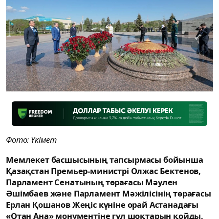
Фото: Үкімет
Мемлекет басшысының тапсырмасы бойынша
Қазақстан Премьер-министрі Олжас Бектенов,
Парламент Сенатының төрағасы Мәулен
Әшімбаев және Парламент Мәжілісінің төрағасы
Ерлан Қошанов Жеңіс күніне орай Астанадағы
«Отан Ана» монументіне гүл шоқтарын қойды,