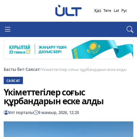
Қаз
Төте
Lat
Рус
Басты бет
/
Саясат
/
Үкіметтегілер соғыс құрбандарын еске алды
САЯСАТ
Үкіметтегілер соғыс
құрбандарын еске алды
Ұлт порталы
9 мамыр, 2026, 12:20