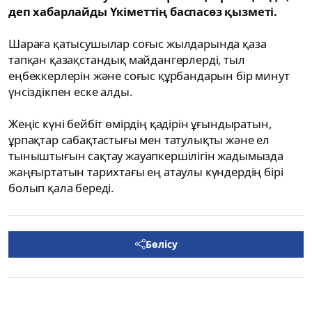
деп хабарлайды Үкіметтің баспасөз қызметі.
Шараға қатысушылар соғыс жылдарында қаза
тапқан қазақстандық майдангерлерді, тыл
еңбеккерлерін және соғыс құрбандарын бір минут
үнсіздікпен еске алды.
Жеңіс күні бейбіт өмірдің қадірін ұғындыратын,
ұрпақтар сабақтастығы мен татулықты және ел
тыныштығын сақтау жауапкершілігін жадымызда
жаңғыртатын тарихтағы ең атаулы күндердің бірі
болып қала береді.
Бөлісу