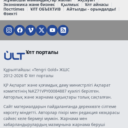
Экономика және бизнес
Қылмыс
Ұлт айнасы
Постtimes
ҰЛТ ОБЪЕКТИВ
Айтылды - орындалды!
Өзекті
Ұлт порталы
Құрылтайшы: «Tengri Gold» ЖШС
2012-2026 © Ұлт порталы
ҚР Ақпарат және қоғамдық даму министрлігі Ақпарат
комитетінің №KZ71VPY00084887 куәлігі берілген.
Авторлық және жарнама құқықтары толық сақталған.
Сайт материалдарын пайдаланғанда дереккөзге сілтеме
көрсету міндетті. Авторлар пікірі мен редакция көзқарасы
сәйкес келе бермеуі мүмкін. Жарнама мен
хабарландырулардың мазмұнына жарнама беруші