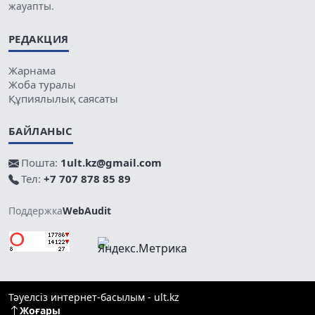
жауапты.
РЕДАКЦИЯ
Жарнама
Жоба туралы
Құпиялылық саясаты
БАЙЛАНЫС
Пошта:
1ult.kz@gmail.com
Тел:
+7 707 878 85 89
Поддержка
WebAudit
Тәуелсіз интернет-басылым - ult.kz
Жоғары