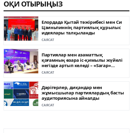
ОҚИ ОТЫРЫҢЫЗ
Елордада Қытай тәжірибесі мен Си
Цзиньпиннің партиялық құрылыс
идеялары талқыланды
САЯСАТ
Партиялар мен азаматтық
қоғамның өзара іс-қимылы жүйелі
негізде артып келеді – «Sarap»
клубының сарапшылары
САЯСАТ
Дәрігерлер, диқандар мен
жұмысшылар партиялардың басты
аудиториясына айналды
САЯСАТ