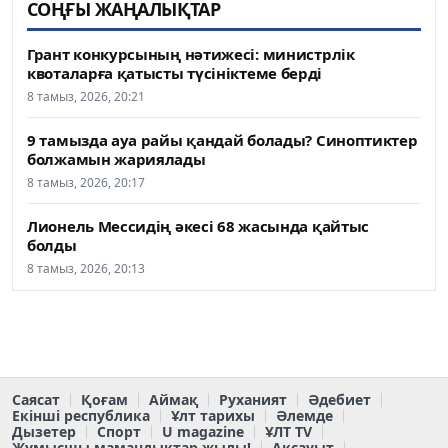
СОҢҒЫ ЖАҢАЛЫҚТАР
Грант конкурсының нәтижесі: министрлік
квоталарға қатысты түсініктеме берді
8 тамыз, 2026, 20:21
9 тамызда ауа райы қандай болады? Синоптиктер
болжамын жариялады
8 тамыз, 2026, 20:17
Лионель Мессидің әкесі 68 жасында қайтыс
болды
8 тамыз, 2026, 20:13
Саясат
Қоғам
Аймақ
Руханият
Әдебиет
Екінші республика
Ұлт тарихы
Әлемде
Дызетер
Спорт
U magazine
ҰЛТ TV
Жұмысшы мамандықтар жылы!
Ақсауыт