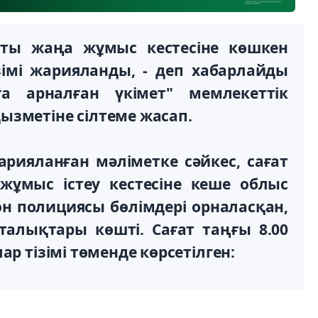
сты жаңа жұмыс кестесіне көшкен
мі жарияланды, - деп хабарлайды
а арналған үкімет" мемлекеттік
ызметіне сілтеме жасап.
рияланған мәліметке сәйкес, сағат
 жұмыс істеу кестесіне кеше облыс
н полициясы бөлімдері орналасқан,
талықтары көшті. Сағат таңғы 8.00
ар тізімі төменде көрсетілген: