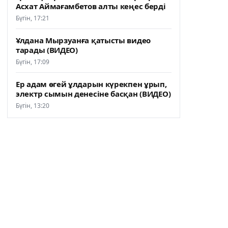
Асхат Аймағамбетов алты кеңес берді
Бүгін, 17:21
Ұлдана Мырзуанға қатысты видео
тарады (ВИДЕО)
Бүгін, 17:09
Ер адам өгей ұлдарын күрекпен ұрып,
электр сымын денесіне басқан (ВИДЕО)
Бүгін, 13:20