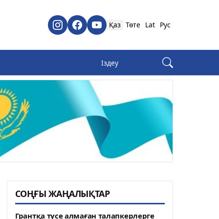
Қаз
Төте
Lat
Рус
СОҢҒЫ ЖАҢАЛЫҚТАР
Грантқа түсе алмаған талапкерлерге