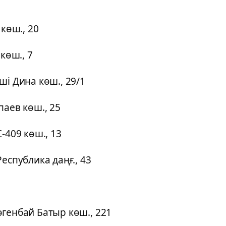
көш., 20
көш., 7
ші Дина көш., 29/1
паев көш., 25
-409 көш., 13
еспублика даңғ., 43
генбай Батыр көш., 221