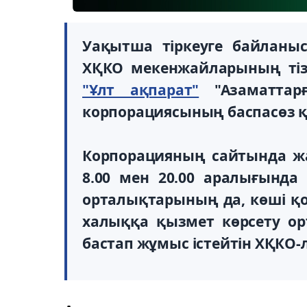
Уақытша тіркеуге байланы
ХҚКО мекенжайларының тізі
"Ұлт ақпарат"
"Азаматтарғ
корпорациясының баспасөз қ
Корпорацияның сайтында жа
8.00 мен 20.00 аралығында
орталықтарының да, көші қо
халыққа қызмет көрсету ор
бастап жұмыс істейтін ХҚКО-л