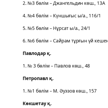
2. №3 бөлім – Джангельдин көш., 13А
4. №4 бөлім – Күншығыс ы/а., 116/1
5. №5 бөлім – Нұрсат ы/а., 24/1
6. №6 бөлім – Сайрам тұрғын үй кешен
Павлодар қ.
1. № 3 бөлім – Павлов көш., 48
Петропавл қ.
1. №1 бөлім – М. Әуэзов көш., 157
Көкшетау қ.