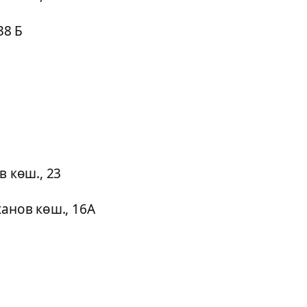
38 Б
в көш., 23
ханов көш., 16А