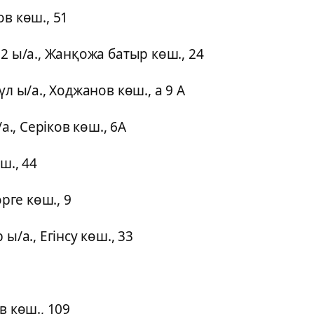
в көш., 51
2 ы/а., Жанқожа батыр көш., 24
л ы/а., Ходжанов көш., а 9 А
а., Серіков көш., 6А
ш., 44
рге көш., 9
ы/а., Егінсу көш., 33
в көш., 109