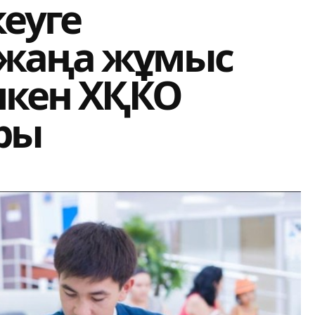
еуге
 жаңа жұмыс
шкен ХҚКО
ры