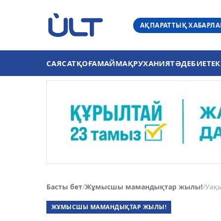
АҚПАРАТТЫҚ ХАБАРЛ
САЯСАТ
ҚОҒАМ
АЙМАҚ
РУХАНИЯТ
ӘДЕБИЕТ
ЕК
Басты бет
/
Жұмысшы мамандықтар жылы!
/
Уақы
ЖҰМЫСШЫ МАМАНДЫҚТАР ЖЫЛЫ!