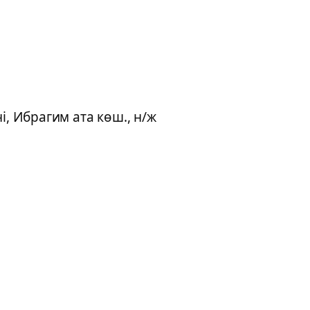
і, Ибрагим ата көш., н/ж