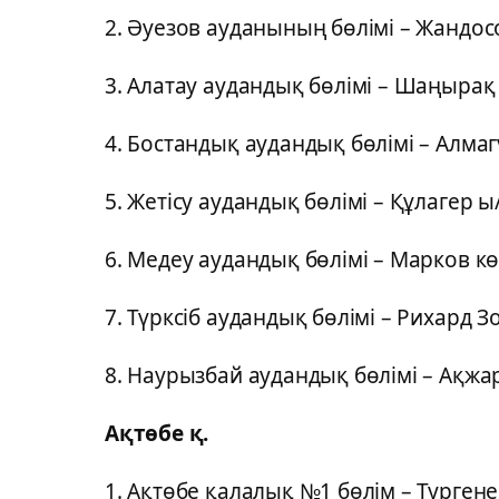
2. Әуезов ауданының бөлімі – Жандосо
3. Алатау аудандық бөлімі – Шаңырақ 
4. Бостандық аудандық бөлімі – Алмагү
5. Жетісу аудандық бөлімі – Құлагер ы/
6. Медеу аудандық бөлімі – Марков кө
7. Түрксіб аудандық бөлімі – Рихард Зо
8. Наурызбай аудандық бөлімі – Ақжар 
Ақтөбе қ.
1. Ақтөбе қалалық №1 бөлім – Тургене