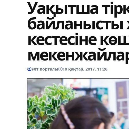
Уақытша тірк
байланысты
кестесіне кө
мекенжайла
Ұлт порталы
10 қаңтар, 2017, 11:26