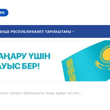
АМА
ІНШІ РЕСПУБЛИКА
ҰЛТ ТАРИХЫ
ТАҒЫ
тша тіркеуге байланысты жаңа жұмыс кестесі...