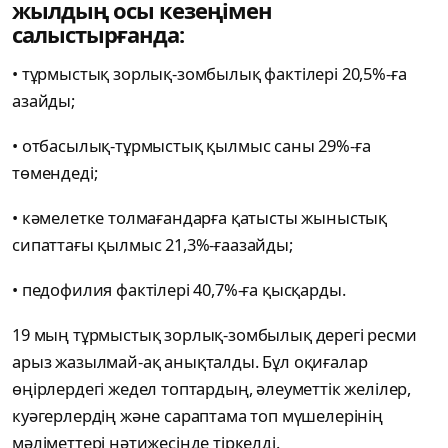
жылдың осы кезеңімен
салыстырғанда:
• тұрмыстық зорлық-зомбылық фактілері 20,5%-ға
азайды;
• отбасылық-тұрмыстық қылмыс саны 29%-ға
төмендеді;
• кәмелетке толмағандарға қатысты жыныстық
сипаттағы қылмыс 21,3%-ғаазайды;
• педофилия фактілері 40,7%-ға қысқарды.
19 мың тұрмыстық зорлық-зомбылық дерегі ресми
арыз жазылмай-ақ анықталды. Бұл оқиғалар
өңірлердегі жедел топтардың, әлеуметтік желілер,
куәгерлердің және сараптама топ мүшелерінің
мәліметтері нәтижесінде тіркелді.