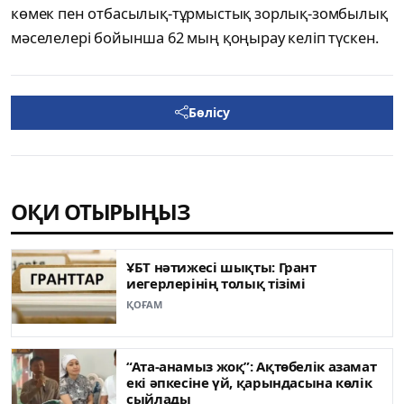
көмек пен отбасылық-тұрмыстық зорлық-зомбылық
мәселелері бойынша 62 мың қоңырау келіп түскен.
Бөлісу
ОҚИ ОТЫРЫҢЫЗ
ҰБТ нәтижесі шықты: Грант
иегерлерінің толық тізімі
ҚОҒАМ
“Ата-анамыз жоқ”: Ақтөбелік азамат
екі әпкесіне үй, қарындасына көлік
сыйлады