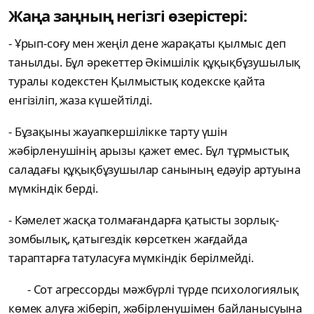
Жаңа заңның негізгі өзерістері:
- Ұрып-соғу мен жеңіл дене жарақаты қылмыс деп
танылды. Бұл әрекеттер Әкімшілік құқықбұзушылық
туралы кодекстен Қылмыстық кодекске қайта
енгізіліп, жаза күшейтілді.
- Бұзақыны жауапкершілікке тарту үшін
жәбірленушінің арызы қажет емес. Бұл тұрмыстық
саладағы құқықбұзушылар санының едәуір артуына
мүмкіндік берді.
- Кәмелет жасқа толмағандарға қатысты зорлық-
зомбылық, қатыгездік көрсеткен жағдайда
тараптарға татуласуға мүмкіндік берілмейді.
- Сот агрессорды мәжбүрлі түрде психологиялық
көмек алуға жіберіп, жәбірленушімен байланысуына