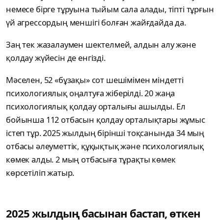
немесе бірге тұруына тыйым сала алады, тіпті тұрғын
үй агрессордың меншігі болған жайғдайда да.
Заң тек жазалаумен шектелмей, алдын алу және
қолдау жүйесін де енгізді.
Мәселен, 52 «бұзақы» сот шешімімен міндетті
психологиялық оңалтуға жіберілді. 20 жаңа
психологиялық қолдау орталығы ашылды. Ел
бойынша 112 отбасын қолдау орталықтары жұмыс
істеп тұр. 2025 жылдың бірінші тоқсанында 34 мың
отбасы әлеуметтік, құқықтық және психологиялық
көмек алды. 2 мың отбасыға тұрақты көмек
көрсетіліп жатыр.
2025 жылдың басынан бастап, өткен