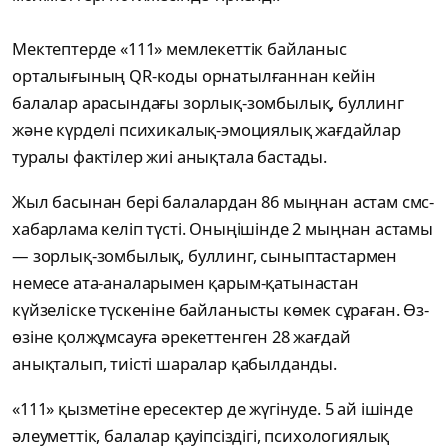
Мектептерде «111» мемлекеттік байланыс
орталығының QR-коды орнатылғаннан кейін
балалар арасындағы зорлық-зомбылық, буллинг
және күрделі психикалық-эмоциялық жағдайлар
туралы фактілер жиі анықтала бастады.
Жыл басынан бері балалардан 86 мыңнан астам смс-
хабарлама келіп түсті. Оныңішінде 2 мыңнан астамы
— зорлық-зомбылық, буллинг, сыныптастармен
немесе ата-аналарымен қарым-қатынастан
күйзеліске түскеніне байланысты көмек сұраған. Өз-
өзіне қолжұмсауға әрекеттенген 28 жағдай
анықталып, тиісті шаралар қабылданды.
«111» қызметіне ересектер де жүгінуде. 5 ай ішінде
әлеуметтік, балалар қауіпсіздігі, психологиялық