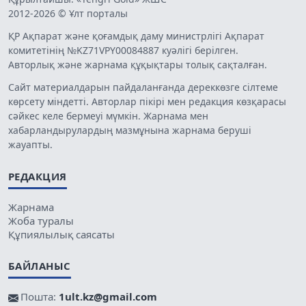
2012-2026 © Ұлт порталы
ҚР Ақпарат және қоғамдық даму министрлігі Ақпарат
комитетінің №KZ71VPY00084887 куәлігі берілген.
Авторлық және жарнама құқықтары толық сақталған.
Сайт материалдарын пайдаланғанда дереккөзге сілтеме
көрсету міндетті. Авторлар пікірі мен редакция көзқарасы
сәйкес келе бермеуі мүмкін. Жарнама мен
хабарландырулардың мазмұнына жарнама беруші
жауапты.
РЕДАКЦИЯ
Жарнама
Жоба туралы
Құпиялылық саясаты
БАЙЛАНЫС
Пошта:
1ult.kz@gmail.com