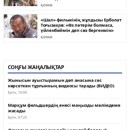
ҚОҒАМ
«Шал» фильмінің жұлдызы Ерболат
Тоғызақов: «Өз пәтерім болмаса,
үйленбеймін деп сөз бергенмін»
ҚОҒАМ
СОҢҒЫ ЖАҢАЛЫҚТАР
Жынысын ауыстырамын деп анасына сес
көрсеткен тұрғынның видеосы тарады (ВИДЕО)
Бүгін, 10:09
Марқұм фельдшердің енесі маңызды мәлімдеме
жасады
Бүгін, 07:25
Демалыс күндері ауа райы қандай болады?