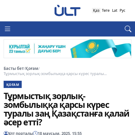
Қаз
Төте
Lat
Рус
Басты бет
/
Қоғам
/
Тұрмыстық зорлық-зомбылыққа қарсы күрес туралы...
ҚОҒАМ
Тұрмыстық зорлық-
зомбылыққа қарсы күрес
туралы заң Қазақстанға қалай
әсер етті?
Ұлт порталы
18 маусым, 2025, 15:55