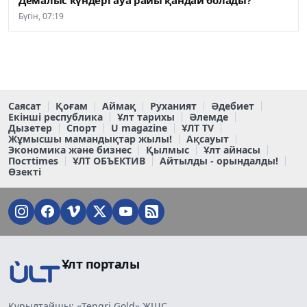
Бүгін, 07:19
Саясат
Қоғам
Аймақ
Руханият
Әдебиет
Екінші республика
Ұлт тарихы
Әлемде
Дызетер
Спорт
U magazine
ҰЛТ TV
Жұмысшы мамандықтар жылы!
Ақсауыт
Экономика және бизнес
Қылмыс
Ұлт айнасы
Постtimes
ҰЛТ ОБЪЕКТИВ
Айтылды - орындалды!
Өзекті
Ұлт порталы
Құрылтайшы: «Tengri Gold» ЖШС