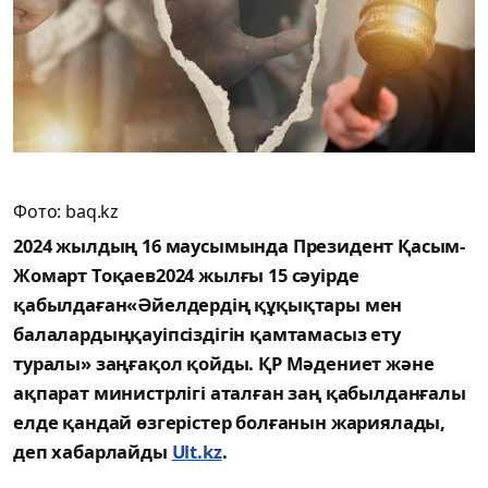
Фото: baq.kz
2024 жылдың 16 маусымында Президент Қасым-
Жомарт Тоқаев2024 жылғы 15 сәуірде
қабылдаған«Әйелдердің құқықтары мен
балалардыңқауіпсіздігін қамтамасыз ету
туралы» заңғақол қойды. ҚР Мәдениет және
ақпарат министрлігі аталған заң қабылданғалы
елде қандай өзгерістер болғанын жариялады,
деп хабарлайды
Ult.kz
.