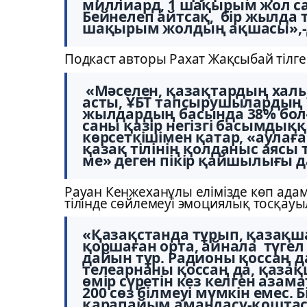
миллиард, 1 шақырым жол са
Бейнелеп айтсақ, бір жылда т
шақырым жолдың ақшасы»,-д
Подкаст авторы Рахат Жақсыбай тілг
«Мәселен, қазақтардың халы
асты, ҰБТ тапсырушылардың 7
жылдардың басында 38% болғ
саны қазір негізгі басымдыққ
көрсеткішімен қатар, «аулағ
қазақ тілінің қолданыс аясы 
ме» деген пікір қайшылығы да
Рауан Кенжеханұлы елімізде көп адамд
тілінде сөйлемеуі эмоциялық тосқауы
«Қазақстанда тұрып, қазақша с
қоршаған орта, айнала түгел
дайын тұр. Радионы қоссаң д
телеарнаны қоссаң да, қаза
өмір сүретін кез келген азам
200 сөз білмеуі мүмкін емес. 
қарапайым амандасу-қоштасу,