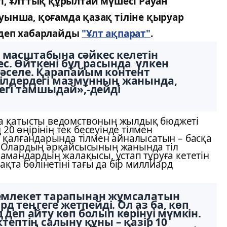
і, Ұлттық құрылтай мүшесі Рауан
ынша, қоғамда қазақ тіліне қыруар
 деп хабарлайды
"Ұлт ақпарат"
.
 масштабына сәйкес келетін
с. Өйткені бұл расында үлкен
 мәселе. Қарапайым контент
тілдердегі мазмұнның жанында,
дегі тамшыдай»,-дейді
ына қатысты ведомствоның жылдық бюджеті
20 өңірінің тек бесеуінде тілмен
 қалғандарында тілмен айналысатын – басқа
 Олардың әрқайсысының жанында тіл
амандардың жалақысы, ұстап тұруға кететін
қта бөлінетіні тағы да бір миллиард
 мемлекет тарапынан жұмсалатын
 теңгеге жетпейді. Ол аз ба, көп
д деп айту көп болып көрінуі мүмкін.
ктептің салыну құны – қазір 10