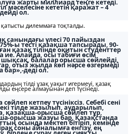
луға жарты миллиард теңге кетеді.
іл мәселесіне кететін қаражат – 4
ейді ол.
е қатысты дилеммаға тоқталды.
қ санындағы үлесі 70 пайыздан
5%-ы тесті қазақша тапсырады, 90-
ан қазақ тілінде оқитын студенттер
а ие. Алайда, осы табиғи өсім
а шықсақ, балалар орысша сөйлейді,
тар, отыз жылда көп нәрсе өзгермеді
 бар»,-деді ол.
ардың тілді ұзақ уақыт игермеуі, қазақ
лды еңсере алмауынан деп түсінеді.
өйлеп кетпеу түсініксіз. Себебі сені
 екі тілде жазылып, аударылып,
а, қазақша-орысша сөйлеп тұр,
қша-орысша жазуы бар. Қазақстанда
аттың осында мектеп бітіріп, кемінде
Бірақ соны айналымға енгізу, ең
 бірдеңе сұрау деген сияқты