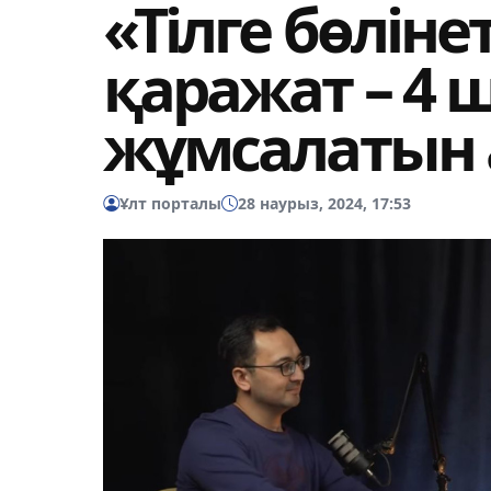
«Тілге бөлін
қаражат – 4
жұмсалатын 
Ұлт порталы
28 наурыз, 2024, 17:53