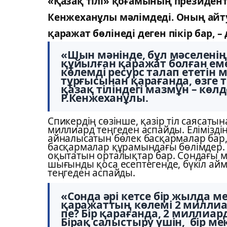
«Қазақ тілі» қоғамының президент
Кенжеханұлы мәлімдеді. Оның айту
қаражат бөлінеді деген пікір бар,
–
«Шын мәнінде, бұл мәселенің
құйылған қаражат болған еме
көлемді ресурс талап ететін
тұрғысынан қарағанда, өзге 
қазақ тіліндегі мазмұн – көл
Р.Кенжеханұлы.
Спикердің сөзінше, қазір тіл саясат
миллиард теңгеден аспайды. Еліміздің 
айналысатын бөлек басқармалар бар,
басқармалар құрамындағы бөлімдер.
оқытатын орталықтар бар. Сондағы м
шығынды қоса есептегенде, бүкіл айма
теңгеден аспайды.
«Сонда әрі кетсе бір жылда
қаражаттың көлемі 2 миллиард
пе? Бір қарағанда, 2 миллиар
Бірақ салыстыру үшін, бір ме