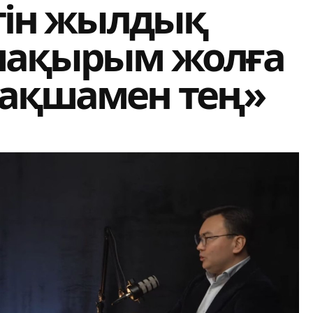
етін жылдық
 шақырым жолға
ақшамен тең»