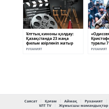
Ұлттық киноны қолдау:
«Одиссея
Қазақстанда 23 жаңа
Кристоф
фильм әзірленіп жатыр
туралы 
РУХАНИЯТ
РУХАНИЯТ
Саясат
Қоғам
Аймақ
Руханият
ҰЛТ TV
Жұмысшы мамандықтар