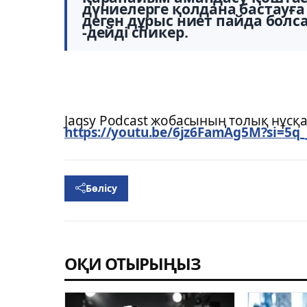
дүниелерге қолдана бастауға
деген дұрыс ниет пайда болса
-дейді спикер.
Jaqsy Podcast жобасының толық нұсқа
https://youtu.be/6jz6FamAg5M?si=5
Бөлісу
ОҚИ ОТЫРЫҢЫЗ