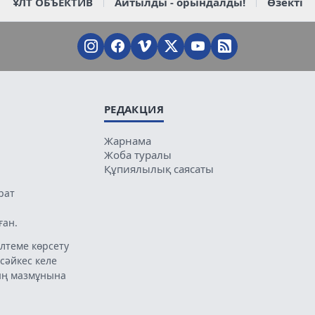
ҰЛТ ОБЪЕКТИВ
Айтылды - орындалды!
Өзекті
РЕДАКЦИЯ
Жарнама
Жоба туралы
Құпиялылық саясаты
рат
ған.
лтеме көрсету
 сәйкес келе
ың мазмұнына