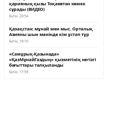
қарияның қызы Тоқаевтан көмек
сұрады (ВИДЕО)
Бүгін, 20:54
Қазақстан: мұнай мен мыс. Орталық
Азияны шын мәнінде кім ұстап тұр
Бүгін, 18:10
«Самұрық-Қазынада»
«ҚазМұнайГаздың» қызметінің негізгі
бағыттары талқыланды
Бүгін, 17:59