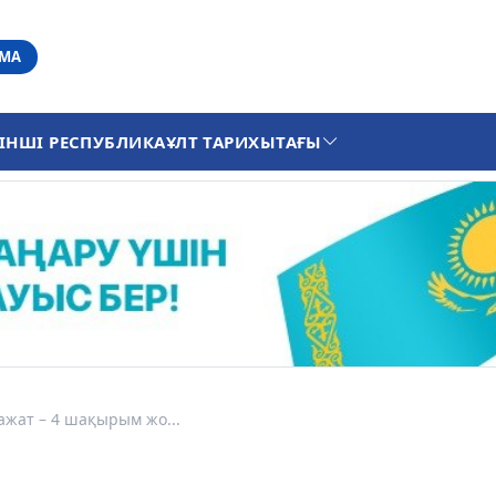
АМА
ІНШІ РЕСПУБЛИКА
ҰЛТ ТАРИХЫ
ТАҒЫ
ажат – 4 шақырым жо...