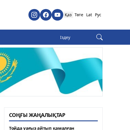
Қаз
Төте
Lat
Рус
СОҢҒЫ ЖАҢАЛЫҚТАР
Тойда уағыз айтып қамалған