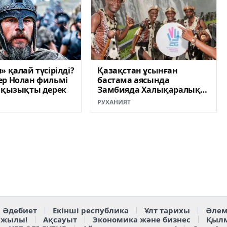
» қалай түсірілді?
Қазақстан ұсынған
ер Нолан фильмі
бастама аясында
7 қызықты дерек
Замбияда Халықаралық
волонтерлер жылының
РУХАНИЯТ
ресми ашылуы өтті
Әдебиет
Екінші республика
Ұлт тарихы
Әлем
 жылы!
Ақсауыт
Экономика және бизнес
Қыл