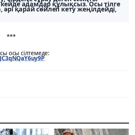
 кейде адамдар құлықсыз. Осы тілге
, әрі қарай сөйлеп кету жеңілдейді,
***
сы осы сілтемеде:
q_JC3qNQaY6uy9P