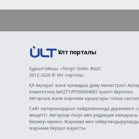
Ұлт порталы
Құрылтайшы: «Tengri Gold» ЖШС
2012-2026 © Ұлт порталы
ҚР Ақпарат және қоғамдық даму министрлігі Ақпа
комитетінің №KZ71VPY00084887 куәлігі берілген.
Авторлық және жарнама құқықтары толық сақтал
Сайт материалдарын пайдаланғанда дереккөзге сі
міндетті. Авторлар пікірі мен редакция көзқарасы
бермеуі мүмкін. Жарнама мен хабарландырулард
жарнама беруші жауапты.