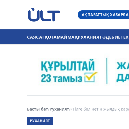
АҚПАРАТТЫҚ ХАБАРЛ
САЯСАТ
ҚОҒАМ
АЙМАҚ
РУХАНИЯТ
ӘДЕБИЕТ
ЕК
Басты бет
/
Руханият
/
«Тілге бөлінетін жылдық қар
РУХАНИЯТ